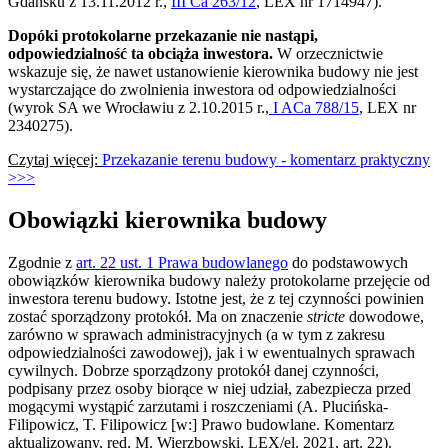
Gdańsku z 13.11.2012 r.,
III Ca 263/12
, LEX nr 1714947).
Dopóki protokolarne przekazanie nie nastąpi,
odpowiedzialność ta obciąża inwestora.
W orzecznictwie
wskazuje się, że nawet ustanowienie kierownika budowy nie jest
wystarczające do zwolnienia inwestora od odpowiedzialności
(wyrok SA we Wrocławiu z 2.10.2015 r.,
I ACa 788/15
, LEX nr
2340275).
Czytaj więcej:
Przekazanie terenu budowy - komentarz praktyczny
>>>
Obowiązki kierownika budowy
Zgodnie z
art. 22 ust. 1 Prawa budowlanego
do podstawowych
obowiązków kierownika budowy należy protokolarne przejęcie od
inwestora terenu budowy. Istotne jest, że z tej czynności powinien
zostać sporządzony protokół. Ma on znaczenie
stricte
dowodowe,
zarówno w sprawach administracyjnych (a w tym z zakresu
odpowiedzialności zawodowej), jak i w ewentualnych sprawach
cywilnych. Dobrze sporządzony protokół danej czynności,
podpisany przez osoby biorące w niej udział, zabezpiecza przed
mogącymi wystąpić zarzutami i roszczeniami (A. Plucińska-
Filipowicz, T. Filipowicz [w:] Prawo budowlane. Komentarz
aktualizowany, red. M. Wierzbowski, LEX/el. 2021, art. 22).