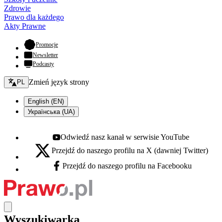
Zdrowie
Prawo dla każdego
Akty Prawne
- otwiera się w nowej karcie
Promocje
Newsletter
Podcasty
Zmień język - bieżący:
Zmień język strony
PL
English (EN)
Українська (UA)
Odwiedź nasz kanał w serwisie YouTube
Youtube - otwiera się w nowej karcie
Przejdź do naszego profilu na X (dawniej Twitter)
X - otwiera się w nowej karcie
Przejdź do naszego profilu na Facebooku
Facebook - otwiera się w nowej karcie
Wyszukiwarka