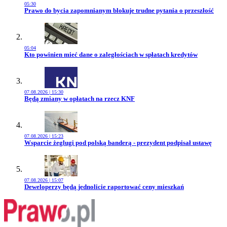
05:30
Przejdź do artykułu:
Prawo do bycia zapomnianym blokuje trudne pytania o przeszłość
05:04
Przejdź do artykułu:
Kto powinien mieć dane o zaległościach w spłatach kredytów
07.08.2026 | 15:30
Przejdź do artykułu:
Będą zmiany w opłatach na rzecz KNF
07.08.2026 | 15:23
Przejdź do artykułu:
Wsparcie żeglugi pod polską banderą - prezydent podpisał ustawę
07.08.2026 | 15:07
Przejdź do artykułu:
Deweloperzy będą jednolicie raportować ceny mieszkań