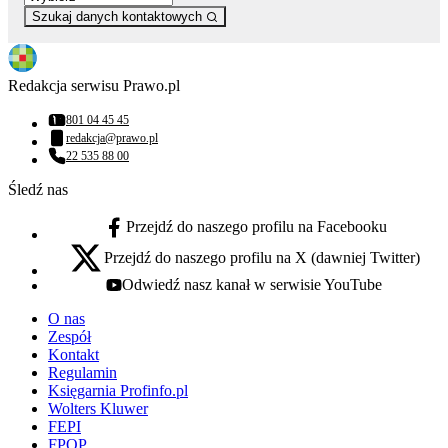
Szukaj danych kontaktowych
Redakcja serwisu Prawo.pl
801 04 45 45
Numer telefonu:
redakcja@prawo.pl
Adres email:
22 535 88 00
Numer telefonu:
Śledź nas
Przejdź do naszego profilu na Facebooku
facebook - otwiera się w nowej karcie
Przejdź do naszego profilu na X (dawniej Twitter)
x - otwiera się w nowej karcie
Odwiedź nasz kanał w serwisie YouTube
youtube - otwiera się w nowej karcie
O nas
Zespół
Kontakt
Regulamin
Księgarnia Profinfo.pl
Wolters Kluwer
FEPI
FPOP