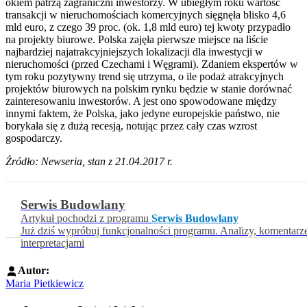
okiem patrzą zagraniczni inwestorzy. W ubiegłym roku wartość
transakcji w nieruchomościach komercyjnych sięgnęła blisko 4,6
mld euro, z czego 39 proc. (ok. 1,8 mld euro) tej kwoty przypadło
na projekty biurowe. Polska zajęła pierwsze miejsce na liście
najbardziej najatrakcyjniejszych lokalizacji dla inwestycji w
nieruchomości (przed Czechami i Węgrami). Zdaniem ekspertów w
tym roku pozytywny trend się utrzyma, o ile podaż atrakcyjnych
projektów biurowych na polskim rynku będzie w stanie dorównać
zainteresowaniu inwestorów. A jest ono spowodowane między
innymi faktem, że Polska, jako jedyne europejskie państwo, nie
borykała się z dużą recesją, notując przez cały czas wzrost
gospodarczy.
Źródło: Newseria, stan z 21.04.2017 r.
Serwis Budowlany
Artykuł pochodzi z programu
Serwis Budowlany
Już dziś wypróbuj funkcjonalności programu. Analizy, komentarz
interpretacjami
Autor:
Maria Pietkiewicz