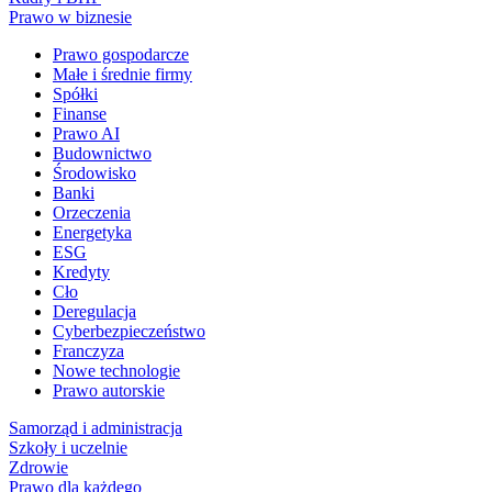
Prawo w biznesie
Prawo gospodarcze
Małe i średnie firmy
Spółki
Finanse
Prawo AI
Budownictwo
Środowisko
Banki
Orzeczenia
Energetyka
ESG
Kredyty
Cło
Deregulacja
Cyberbezpieczeństwo
Franczyza
Nowe technologie
Prawo autorskie
Samorząd i administracja
Szkoły i uczelnie
Zdrowie
Prawo dla każdego