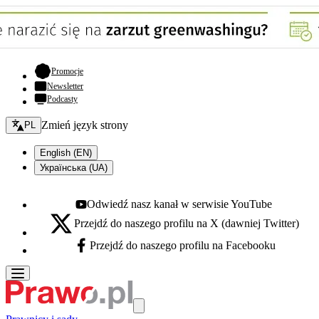
- otwiera się w nowej karcie
Promocje
Newsletter
Podcasty
Zmień język - bieżący:
Zmień język strony
PL
English (EN)
Українська (UA)
Odwiedź nasz kanał w serwisie YouTube
Youtube - otwiera się w nowej karcie
Przejdź do naszego profilu na X (dawniej Twitter)
X - otwiera się w nowej karcie
Przejdź do naszego profilu na Facebooku
Facebook - otwiera się w nowej karcie