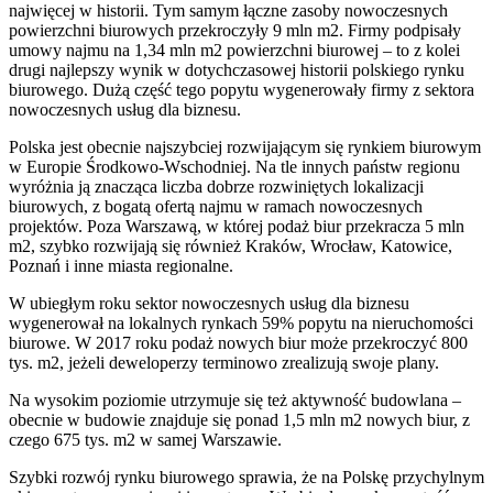
najwięcej w historii. Tym samym łączne zasoby nowoczesnych
powierzchni biurowych przekroczyły 9 mln m2. Firmy podpisały
umowy najmu na 1,34 mln m2 powierzchni biurowej – to z kolei
drugi najlepszy wynik w dotychczasowej historii polskiego rynku
biurowego. Dużą część tego popytu wygenerowały firmy z sektora
nowoczesnych usług dla biznesu.
Polska jest obecnie najszybciej rozwijającym się rynkiem biurowym
w Europie Środkowo-Wschodniej. Na tle innych państw regionu
wyróżnia ją znacząca liczba dobrze rozwiniętych lokalizacji
biurowych, z bogatą ofertą najmu w ramach nowoczesnych
projektów. Poza Warszawą, w której podaż biur przekracza 5 mln
m2, szybko rozwijają się również Kraków, Wrocław, Katowice,
Poznań i inne miasta regionalne.
W ubiegłym roku sektor nowoczesnych usług dla biznesu
wygenerował na lokalnych rynkach 59% popytu na nieruchomości
biurowe. W 2017 roku podaż nowych biur może przekroczyć 800
tys. m2, jeżeli deweloperzy terminowo zrealizują swoje plany.
Na wysokim poziomie utrzymuje się też aktywność budowlana –
obecnie w budowie znajduje się ponad 1,5 mln m2 nowych biur, z
czego 675 tys. m2 w samej Warszawie.
Szybki rozwój rynku biurowego sprawia, że na Polskę przychylnym