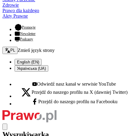
Zdrowie
Prawo dla każdego
Akty Prawne
- otwiera się w nowej karcie
Promocje
Newsletter
Podcasty
Zmień język - bieżący:
Zmień język strony
PL
English (EN)
Українська (UA)
Odwiedź nasz kanał w serwisie YouTube
Youtube - otwiera się w nowej karcie
Przejdź do naszego profilu na X (dawniej Twitter)
X - otwiera się w nowej karcie
Przejdź do naszego profilu na Facebooku
Facebook - otwiera się w nowej karcie
Wyszukiwarka