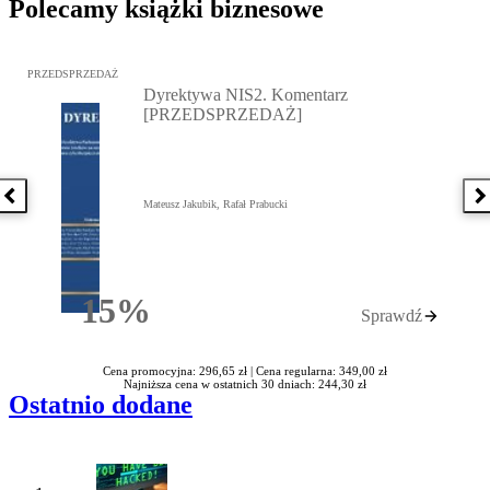
Polecamy książki biznesowe
Przejdź do: Dyrektywa NIS2. Komentarz [PRZEDSPRZEDAŻ], Mateu
PRZEDSPRZEDAŻ
Dyrektywa NIS2. Komentarz
[PRZEDSPRZEDAŻ]
Poprzednia książka
N
Mateusz Jakubik, Rafał Prabucki
15%
Sprawdź
Rabatu
Cena promocyjna: 296,65 zł |
Cena regularna: 349,00 zł
Najniższa cena w ostatnich 30 dniach: 244,30 zł
Ostatnio dodane