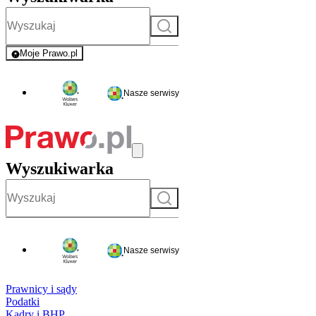
Szukaj
Moje Prawo.pl
- rejestracja i logowanie do serwisu
Nasze serwisy
Wyszukiwarka
Szukaj
Nasze serwisy
Prawnicy i sądy
Podatki
Kadry i BHP