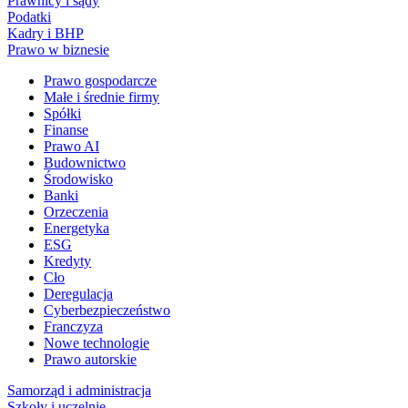
Prawnicy i sądy
Podatki
Kadry i BHP
Prawo w biznesie
Prawo gospodarcze
Małe i średnie firmy
Spółki
Finanse
Prawo AI
Budownictwo
Środowisko
Banki
Orzeczenia
Energetyka
ESG
Kredyty
Cło
Deregulacja
Cyberbezpieczeństwo
Franczyza
Nowe technologie
Prawo autorskie
Samorząd i administracja
Szkoły i uczelnie