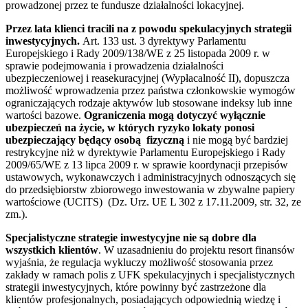
prowadzonej przez te fundusze działalności lokacyjnej.
Przez lata klienci tracili na z powodu spekulacyjnych strategii
inwestycyjnych.
Art. 133 ust. 3 dyrektywy Parlamentu
Europejskiego i Rady 2009/138/WE z 25 listopada 2009 r. w
sprawie podejmowania i prowadzenia działalności
ubezpieczeniowej i reasekuracyjnej (Wypłacalność II), dopuszcza
możliwość wprowadzenia przez państwa członkowskie wymogów
ograniczających rodzaje aktywów lub stosowane indeksy lub inne
wartości bazowe.
Ograniczenia mogą dotyczyć wyłącznie
ubezpieczeń na życie, w których ryzyko lokaty ponosi
ubezpieczający będący osobą fizyczną
i nie mogą być bardziej
restrykcyjne niż w dyrektywie Parlamentu Europejskiego i Rady
2009/65/WE z 13 lipca 2009 r. w sprawie koordynacji przepisów
ustawowych, wykonawczych i administracyjnych odnoszących się
do przedsiębiorstw zbiorowego inwestowania w zbywalne papiery
wartościowe (UCITS) (Dz. Urz. UE L 302 z 17.11.2009, str. 32, ze
zm.).
Specjalistyczne strategie inwestycyjne nie są dobre dla
wszystkich klientów
. W uzasadnieniu do projektu resort finansów
wyjaśnia, że regulacja wykluczy możliwość stosowania przez
zakłady w ramach polis z UFK spekulacyjnych i specjalistycznych
strategii inwestycyjnych, które powinny być zastrzeżone dla
klientów profesjonalnych, posiadających odpowiednią wiedzę i