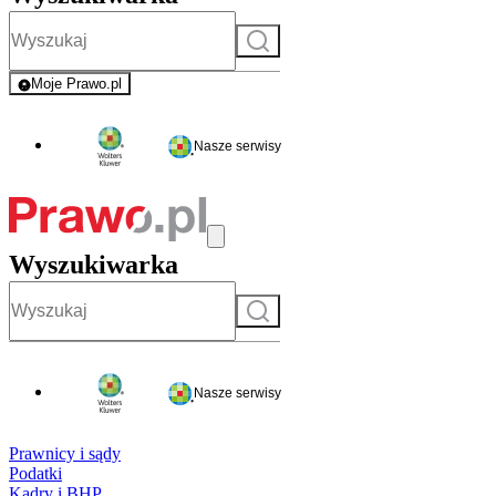
Szukaj
Moje Prawo.pl
- rejestracja i logowanie do serwisu
Nasze serwisy
Wyszukiwarka
Szukaj
Nasze serwisy
Prawnicy i sądy
Podatki
Kadry i BHP