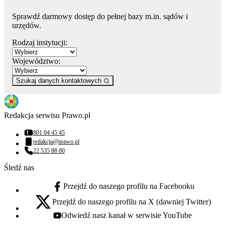
Sprawdź darmowy dostęp do pełnej bazy m.in. sądów i
urzędów.
Rodzaj instytucji:
Województwo:
Szukaj danych kontaktowych
Redakcja serwisu Prawo.pl
801 04 45 45
Numer telefonu:
redakcja@prawo.pl
Adres email:
22 535 88 00
Numer telefonu:
Śledź nas
Przejdź do naszego profilu na Facebooku
facebook - otwiera się w nowej karcie
Przejdź do naszego profilu na X (dawniej Twitter)
x - otwiera się w nowej karcie
Odwiedź nasz kanał w serwisie YouTube
youtube - otwiera się w nowej karcie