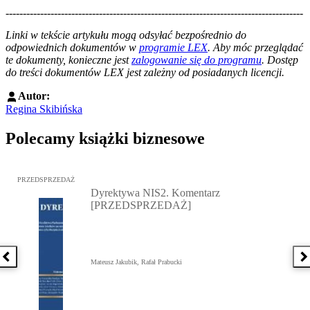
--------------------------------------------------------------------------------------
--------------------------------------------------------
Linki w tekście artykułu mogą odsyłać bezpośrednio do
odpowiednich dokumentów w
programie LEX
. Aby móc przeglądać
te dokumenty, konieczne jest
zalogowanie się do programu
. Dostęp
do treści dokumentów LEX jest zależny od posiadanych licencji.
Autor:
Regina Skibińska
Polecamy książki biznesowe
Przejdź do: Dyrektywa NIS2. Komentarz [PRZEDSPRZEDAŻ], Mateu
PRZEDSPRZEDAŻ
Dyrektywa NIS2. Komentarz
[PRZEDSPRZEDAŻ]
Poprzednia książka
N
Mateusz Jakubik, Rafał Prabucki