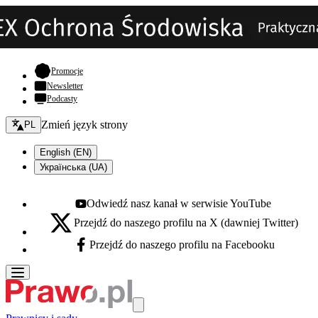
- otwiera się w nowej karcie
Promocje
Newsletter
Podcasty
Zmień język - bieżący:
Zmień język strony
PL
English (EN)
Українська (UA)
Odwiedź nasz kanał w serwisie YouTube
Youtube - otwiera się w nowej karcie
Przejdź do naszego profilu na X (dawniej Twitter)
X - otwiera się w nowej karcie
Przejdź do naszego profilu na Facebooku
Facebook - otwiera się w nowej karcie