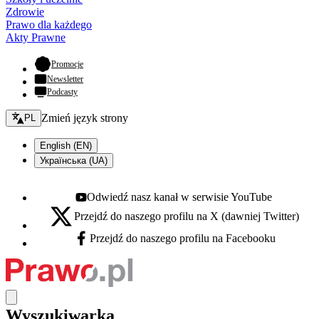
Zdrowie
Prawo dla każdego
Akty Prawne
- otwiera się w nowej karcie
Promocje
Newsletter
Podcasty
Zmień język - bieżący:
Zmień język strony
PL
English (EN)
Українська (UA)
Odwiedź nasz kanał w serwisie YouTube
Youtube - otwiera się w nowej karcie
Przejdź do naszego profilu na X (dawniej Twitter)
X - otwiera się w nowej karcie
Przejdź do naszego profilu na Facebooku
Facebook - otwiera się w nowej karcie
Wyszukiwarka