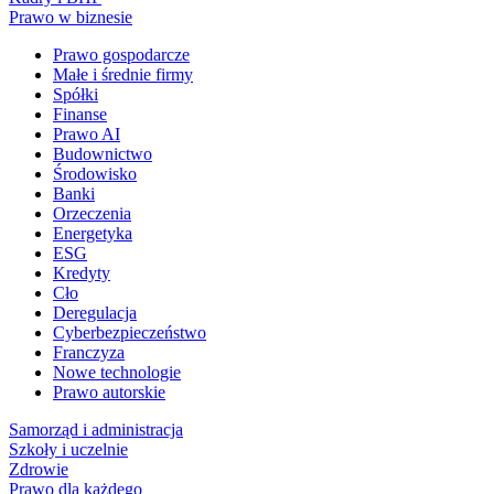
Prawo w biznesie
Prawo gospodarcze
Małe i średnie firmy
Spółki
Finanse
Prawo AI
Budownictwo
Środowisko
Banki
Orzeczenia
Energetyka
ESG
Kredyty
Cło
Deregulacja
Cyberbezpieczeństwo
Franczyza
Nowe technologie
Prawo autorskie
Samorząd i administracja
Szkoły i uczelnie
Zdrowie
Prawo dla każdego