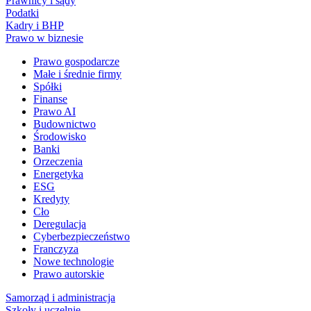
Prawnicy i sądy
Podatki
Kadry i BHP
Prawo w biznesie
Prawo gospodarcze
Małe i średnie firmy
Spółki
Finanse
Prawo AI
Budownictwo
Środowisko
Banki
Orzeczenia
Energetyka
ESG
Kredyty
Cło
Deregulacja
Cyberbezpieczeństwo
Franczyza
Nowe technologie
Prawo autorskie
Samorząd i administracja
Szkoły i uczelnie