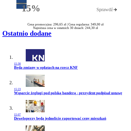
15%
Sprawdź
Rabatu
Cena promocyjna: 296,65 zł |
Cena regularna: 349,00 zł
Najniższa cena w ostatnich 30 dniach: 244,30 zł
Ostatnio dodane
15:30
Przejdź do artykułu:
Będą zmiany w opłatach na rzecz KNF
15:23
Przejdź do artykułu:
Wsparcie żeglugi pod polską banderą - prezydent podpisał ustawę
15:07
Przejdź do artykułu:
Deweloperzy będą jednolicie raportować ceny mieszkań