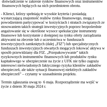
doświadczenie w zakresie rynków finansowych oraz instrumentów
finansowych będących na nich przedmiotem obrotu.
- Klienci, którzy spełniają te wysokie kryteria i posiadają
wystarczającą znajomość realiów rynku finansowego, mogą z
powodzeniem partycypować w korzyściach i stratach związanych ze
stosowaniem takich strategii inwestycyjnych poprzez bezpośrednie
angażowanie się w określone wysoce spekulacyjne instrumenty
finansowe lub korzystanie z dostępnej na rynku oferty zarządzania
aktywami na zlecenie lub z uczestnictwa w funduszach
inwestycyjnych zamkniętych (dalej „FIZ”) lub specjalistycznych
funduszach inwestycyjnych otwartych mogących lokować aktywa w
sposób przewidziany dla FIZ. „Przepakowywanie” takich
ryzykownych instrumentów finansowych lub produktów rynku
kapitałowego w ubezpieczenie na życie z UFK nie tylko zagraża
interesowi nieświadomych faktycznego ryzyka klientów zakładów
ubezpieczeń, ale także sytuacji finansowej niektórych zakładów
ubezpieczeń” – czytamy w uzasadnieniu projektu.
Termin zgłaszania uwag to 6 maja. Rozporządzenie ma wejść w
życie z dniem 30 maja 2024 r.