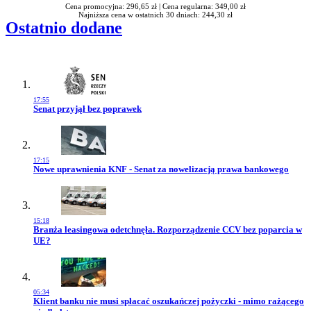
Cena promocyjna: 296,65 zł |
Cena regularna: 349,00 zł
Najniższa cena w ostatnich 30 dniach: 244,30 zł
Ostatnio dodane
17:55
Przejdź do artykułu:
Senat przyjął bez poprawek
17:15
Przejdź do artykułu:
Nowe uprawnienia KNF - Senat za nowelizacją prawa bankowego
15:18
Przejdź do artykułu:
Branża leasingowa odetchnęła. Rozporządzenie CCV bez poparcia w
UE?
05:34
Przejdź do artykułu:
Klient banku nie musi spłacać oszukańczej pożyczki - mimo rażącego