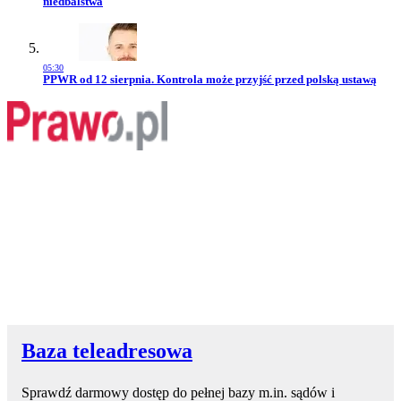
niedbalstwa
05:30
Przejdź do artykułu:
PPWR od 12 sierpnia. Kontrola może przyjść przed polską ustawą
Baza teleadresowa
Sprawdź darmowy dostęp do pełnej bazy m.in. sądów i