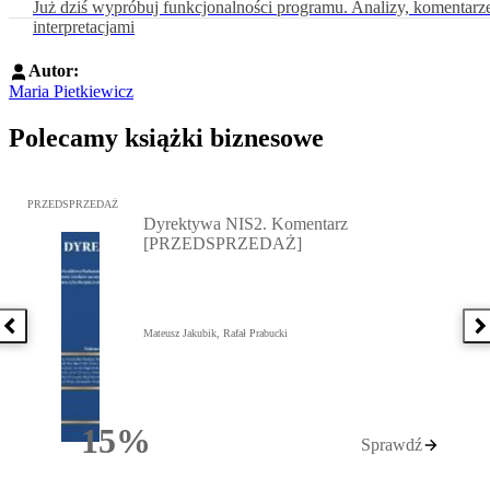
Już dziś wypróbuj funkcjonalności programu. Analizy, komentarz
interpretacjami
Autor:
Maria Pietkiewicz
Polecamy książki biznesowe
Przejdź do: Dyrektywa NIS2. Komentarz [PRZEDSPRZEDAŻ], Mateu
PRZEDSPRZEDAŻ
Dyrektywa NIS2. Komentarz
[PRZEDSPRZEDAŻ]
Poprzednia książka
N
Mateusz Jakubik, Rafał Prabucki
15%
Sprawdź
Rabatu