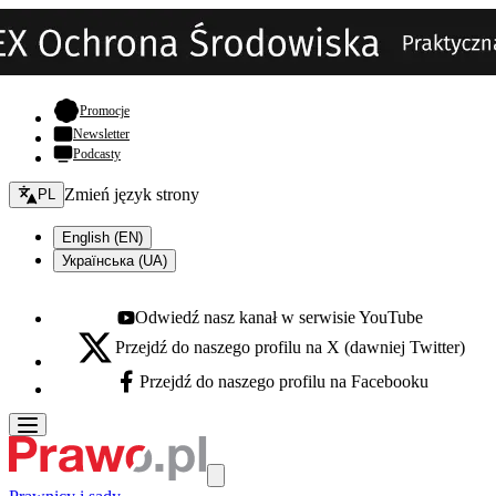
- otwiera się w nowej karcie
Promocje
Newsletter
Podcasty
Zmień język - bieżący:
Zmień język strony
PL
English (EN)
Українська (UA)
Odwiedź nasz kanał w serwisie YouTube
Youtube - otwiera się w nowej karcie
Przejdź do naszego profilu na X (dawniej Twitter)
X - otwiera się w nowej karcie
Przejdź do naszego profilu na Facebooku
Facebook - otwiera się w nowej karcie