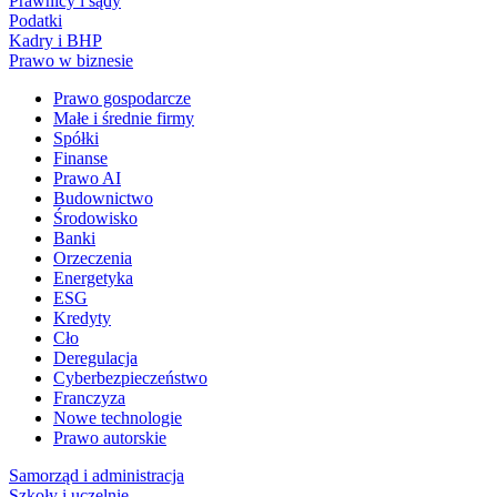
Prawnicy i sądy
Podatki
Kadry i BHP
Prawo w biznesie
Prawo gospodarcze
Małe i średnie firmy
Spółki
Finanse
Prawo AI
Budownictwo
Środowisko
Banki
Orzeczenia
Energetyka
ESG
Kredyty
Cło
Deregulacja
Cyberbezpieczeństwo
Franczyza
Nowe technologie
Prawo autorskie
Samorząd i administracja
Szkoły i uczelnie