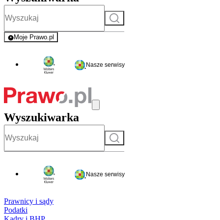
Szukaj
Moje Prawo.pl
- rejestracja i logowanie do serwisu
Nasze serwisy
Wyszukiwarka
Szukaj
Nasze serwisy
Prawnicy i sądy
Podatki
Kadry i BHP