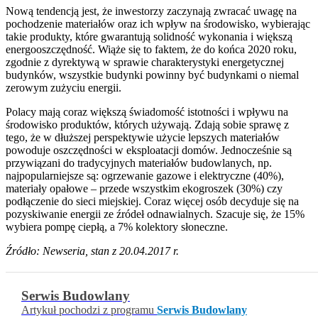
Nową tendencją jest, że inwestorzy zaczynają zwracać uwagę na
pochodzenie materiałów oraz ich wpływ na środowisko, wybierając
takie produkty, które gwarantują solidność wykonania i większą
energooszczędność. Wiąże się to faktem, że do końca 2020 roku,
zgodnie z dyrektywą w sprawie charakterystyki energetycznej
budynków, wszystkie budynki powinny być budynkami o niemal
zerowym zużyciu energii.
Polacy mają coraz większą świadomość istotności i wpływu na
środowisko produktów, których używają. Zdają sobie sprawę z
tego, że w dłuższej perspektywie użycie lepszych materiałów
powoduje oszczędności w eksploatacji domów. Jednocześnie są
przywiązani do tradycyjnych materiałów budowlanych, np.
najpopularniejsze są: ogrzewanie gazowe i elektryczne (40%),
materiały opałowe – przede wszystkim ekogroszek (30%) czy
podłączenie do sieci miejskiej. Coraz więcej osób decyduje się na
pozyskiwanie energii ze źródeł odnawialnych. Szacuje się, że 15%
wybiera pompę ciepłą, a 7% kolektory słoneczne.
Źródło: Newseria, stan z 20.04.2017 r.
Serwis Budowlany
Artykuł pochodzi z programu
Serwis Budowlany