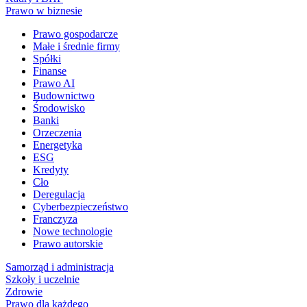
Prawo w biznesie
Prawo gospodarcze
Małe i średnie firmy
Spółki
Finanse
Prawo AI
Budownictwo
Środowisko
Banki
Orzeczenia
Energetyka
ESG
Kredyty
Cło
Deregulacja
Cyberbezpieczeństwo
Franczyza
Nowe technologie
Prawo autorskie
Samorząd i administracja
Szkoły i uczelnie
Zdrowie
Prawo dla każdego