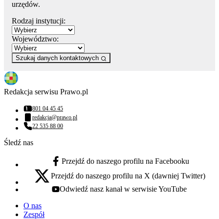
urzędów.
Rodzaj instytucji:
Województwo:
Szukaj danych kontaktowych
Redakcja serwisu Prawo.pl
801 04 45 45
Numer telefonu:
redakcja@prawo.pl
Adres email:
22 535 88 00
Numer telefonu:
Śledź nas
Przejdź do naszego profilu na Facebooku
facebook - otwiera się w nowej karcie
Przejdź do naszego profilu na X (dawniej Twitter)
x - otwiera się w nowej karcie
Odwiedź nasz kanał w serwisie YouTube
youtube - otwiera się w nowej karcie
O nas
Zespół