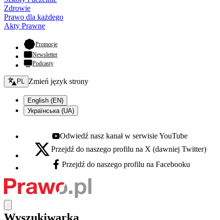
Zdrowie
Prawo dla każdego
Akty Prawne
- otwiera się w nowej karcie
Promocje
Newsletter
Podcasty
Zmień język - bieżący:
Zmień język strony
PL
English (EN)
Українська (UA)
Odwiedź nasz kanał w serwisie YouTube
Youtube - otwiera się w nowej karcie
Przejdź do naszego profilu na X (dawniej Twitter)
X - otwiera się w nowej karcie
Przejdź do naszego profilu na Facebooku
Facebook - otwiera się w nowej karcie
Wyszukiwarka