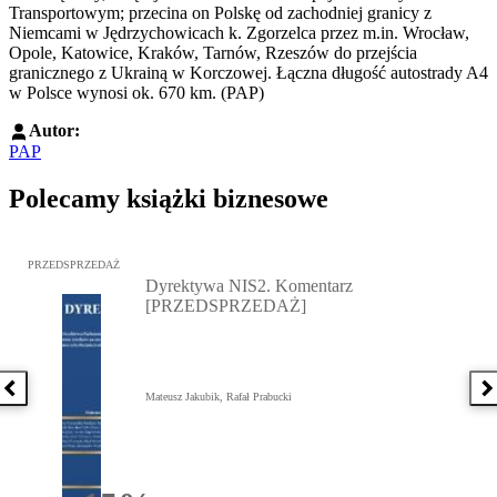
Transportowym; przecina on Polskę od zachodniej granicy z
Niemcami w Jędrzychowicach k. Zgorzelca przez m.in. Wrocław,
Opole, Katowice, Kraków, Tarnów, Rzeszów do przejścia
granicznego z Ukrainą w Korczowej. Łączna długość autostrady A4
w Polsce wynosi ok. 670 km. (PAP)
Autor:
PAP
Polecamy książki biznesowe
Przejdź do: Dyrektywa NIS2. Komentarz [PRZEDSPRZEDAŻ], Mateu
PRZEDSPRZEDAŻ
Dyrektywa NIS2. Komentarz
[PRZEDSPRZEDAŻ]
Poprzednia książka
N
Mateusz Jakubik, Rafał Prabucki