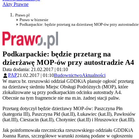
Akty Prawne
Prawo.pl
Prawo w biznesie
Podkarpackie: będzie przetarg na dzierżawę MOP-ów przy autostradzie
Podkarpackie: będzie przetarg na
dzierżawę MOP-ów przy autostradzie A4
Data dodania: 21.02.2017 | 01:10
PAP
21.02.2017 | 01:10
Budownictwo
Aktualności
W marcu br. rzeszowski oddział GDDKiA planuje ogłosić przetarg
na dzierżawę siedmiu Miejsc Obsługi Podróżnych (MOP), które
zlokalizowane są przy podkarpackim odcinku autostrady A4.
Obecnie na tym fragmencie nie ma m.in. żadnej stacji paliw.
Przetarg dotyczył będzie dzierżawy MOP-ów: Paszczyna Płn
(kategoria III), Paszczyna Płd (kat.II), Łukawiec (kat.II), Pawłosiów
(kat.III), Cieszacin (kat.II), Chotyniec (kat.II) i Hruszowice (kat.III).
Jak poinformowała rzeczniczka rzeszowskiego oddziału GDDKiA
Joanna Rarus, szczegółowe warunki zostaną podane w ogłoszeniu