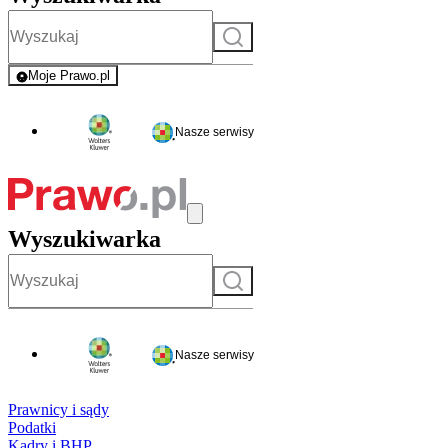
Szukaj
Moje Prawo.pl
- rejestracja i logowanie do serwisu
Nasze serwisy
Wyszukiwarka
Szukaj
Nasze serwisy
Prawnicy i sądy
Podatki
Kadry i BHP