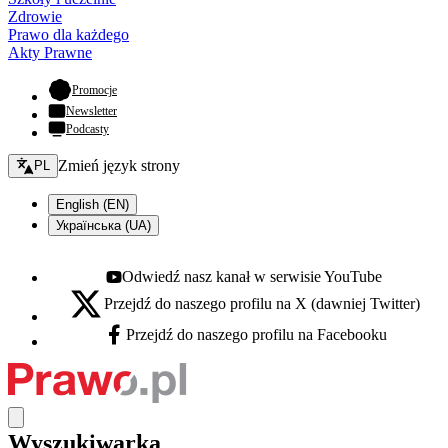
Zdrowie
Prawo dla każdego
Akty Prawne
- otwiera się w nowej karcie
Promocje
Newsletter
Podcasty
Zmień język - bieżący:
Zmień język strony
PL
English (EN)
Українська (UA)
Odwiedź nasz kanał w serwisie YouTube
Youtube - otwiera się w nowej karcie
Przejdź do naszego profilu na X (dawniej Twitter)
X - otwiera się w nowej karcie
Przejdź do naszego profilu na Facebooku
Facebook - otwiera się w nowej karcie
Wyszukiwarka