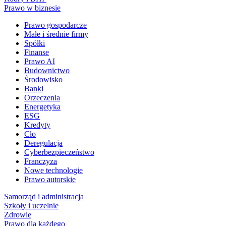
Prawo w biznesie
Prawo gospodarcze
Małe i średnie firmy
Spółki
Finanse
Prawo AI
Budownictwo
Środowisko
Banki
Orzeczenia
Energetyka
ESG
Kredyty
Cło
Deregulacja
Cyberbezpieczeństwo
Franczyza
Nowe technologie
Prawo autorskie
Samorząd i administracja
Szkoły i uczelnie
Zdrowie
Prawo dla każdego