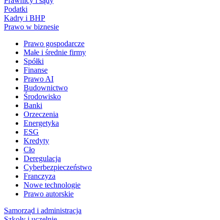
Prawnicy i sądy
Podatki
Kadry i BHP
Prawo w biznesie
Prawo gospodarcze
Małe i średnie firmy
Spółki
Finanse
Prawo AI
Budownictwo
Środowisko
Banki
Orzeczenia
Energetyka
ESG
Kredyty
Cło
Deregulacja
Cyberbezpieczeństwo
Franczyza
Nowe technologie
Prawo autorskie
Samorząd i administracja
Szkoły i uczelnie