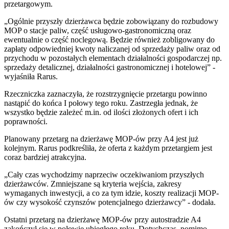
przetargowym.
„Ogólnie przyszły dzierżawca będzie zobowiązany do rozbudowy
MOP o stacje paliw, część usługowo-gastronomiczną oraz
ewentualnie o część noclegową. Będzie również zobligowany do
zapłaty odpowiedniej kwoty naliczanej od sprzedaży paliw oraz od
przychodu w pozostałych elementach działalności gospodarczej np.
sprzedaży detalicznej, działalności gastronomicznej i hotelowej” -
wyjaśniła Rarus.
Rzeczniczka zaznaczyła, że rozstrzygnięcie przetargu powinno
nastąpić do końca I połowy tego roku. Zastrzegła jednak, że
wszystko będzie zależeć m.in. od ilości złożonych ofert i ich
poprawności.
Planowany przetarg na dzierżawę MOP-ów przy A4 jest już
kolejnym. Rarus podkreśliła, że oferta z każdym przetargiem jest
coraz bardziej atrakcyjna.
„Cały czas wychodzimy naprzeciw oczekiwaniom przyszłych
dzierżawców. Zmniejszane są kryteria wejścia, zakresy
wymaganych inwestycji, a co za tym idzie, koszty realizacji MOP-
ów czy wysokość czynszów potencjalnego dzierżawcy” - dodała.
Ostatni przetarg na dzierżawę MOP-ów przy autostradzie A4
zakończył się w połowie ubiegłego roku. Dotychczas, pomimo