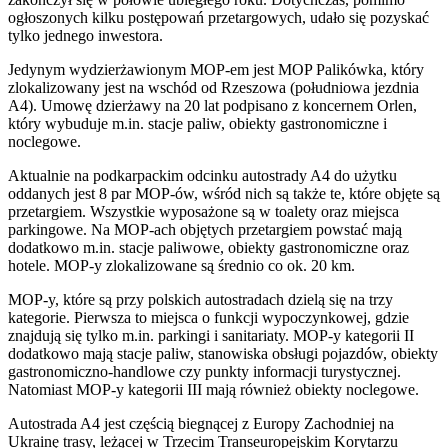
ogłoszonych kilku postępowań przetargowych, udało się pozyskać
tylko jednego inwestora.
Jedynym wydzierżawionym MOP-em jest MOP Palikówka, który
zlokalizowany jest na wschód od Rzeszowa (południowa jezdnia
A4). Umowę dzierżawy na 20 lat podpisano z koncernem Orlen,
który wybuduje m.in. stacje paliw, obiekty gastronomiczne i
noclegowe.
Aktualnie na podkarpackim odcinku autostrady A4 do użytku
oddanych jest 8 par MOP-ów, wśród nich są także te, które objęte są
przetargiem. Wszystkie wyposażone są w toalety oraz miejsca
parkingowe. Na MOP-ach objętych przetargiem powstać mają
dodatkowo m.in. stacje paliwowe, obiekty gastronomiczne oraz
hotele. MOP-y zlokalizowane są średnio co ok. 20 km.
MOP-y, które są przy polskich autostradach dzielą się na trzy
kategorie. Pierwsza to miejsca o funkcji wypoczynkowej, gdzie
znajdują się tylko m.in. parkingi i sanitariaty. MOP-y kategorii II
dodatkowo mają stacje paliw, stanowiska obsługi pojazdów, obiekty
gastronomiczno-handlowe czy punkty informacji turystycznej.
Natomiast MOP-y kategorii III mają również obiekty noclegowe.
Autostrada A4 jest częścią biegnącej z Europy Zachodniej na
Ukrainę trasy, leżącej w Trzecim Transeuropejskim Korytarzu