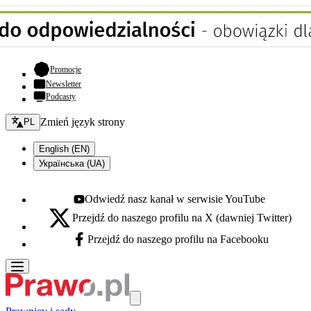
- otwiera się w nowej karcie
Promocje
Newsletter
Podcasty
Zmień język - bieżący:
Zmień język strony
PL
English (EN)
Українська (UA)
Odwiedź nasz kanał w serwisie YouTube
Youtube - otwiera się w nowej karcie
Przejdź do naszego profilu na X (dawniej Twitter)
X - otwiera się w nowej karcie
Przejdź do naszego profilu na Facebooku
Facebook - otwiera się w nowej karcie