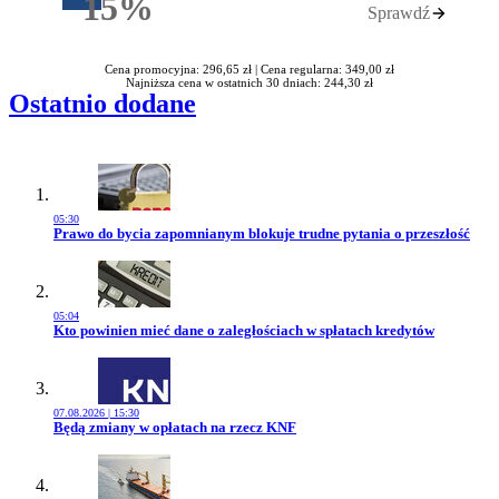
15%
Sprawdź
Rabatu
Cena promocyjna: 296,65 zł |
Cena regularna: 349,00 zł
Najniższa cena w ostatnich 30 dniach: 244,30 zł
Ostatnio dodane
05:30
Przejdź do artykułu:
Prawo do bycia zapomnianym blokuje trudne pytania o przeszłość
05:04
Przejdź do artykułu:
Kto powinien mieć dane o zaległościach w spłatach kredytów
07.08.2026 | 15:30
Przejdź do artykułu:
Będą zmiany w opłatach na rzecz KNF