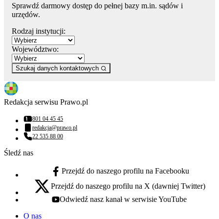
Sprawdź darmowy dostęp do pełnej bazy m.in. sądów i
urzędów.
Rodzaj instytucji:
Województwo:
Szukaj danych kontaktowych
Redakcja serwisu Prawo.pl
801 04 45 45
Numer telefonu:
redakcja@prawo.pl
Adres email:
22 535 88 00
Numer telefonu:
Śledź nas
Przejdź do naszego profilu na Facebooku
facebook - otwiera się w nowej karcie
Przejdź do naszego profilu na X (dawniej Twitter)
x - otwiera się w nowej karcie
Odwiedź nasz kanał w serwisie YouTube
youtube - otwiera się w nowej karcie
O nas