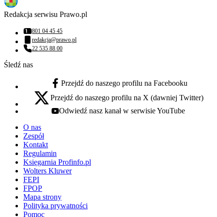
Redakcja serwisu Prawo.pl
801 04 45 45
Numer telefonu:
redakcja@prawo.pl
Adres email:
22 535 88 00
Numer telefonu:
Śledź nas
Przejdź do naszego profilu na Facebooku
facebook - otwiera się w nowej karcie
Przejdź do naszego profilu na X (dawniej Twitter)
x - otwiera się w nowej karcie
Odwiedź nasz kanał w serwisie YouTube
youtube - otwiera się w nowej karcie
O nas
Zespół
Kontakt
Regulamin
Księgarnia Profinfo.pl
Wolters Kluwer
FEPI
FPOP
Mapa strony
Polityka prywatności
Pomoc