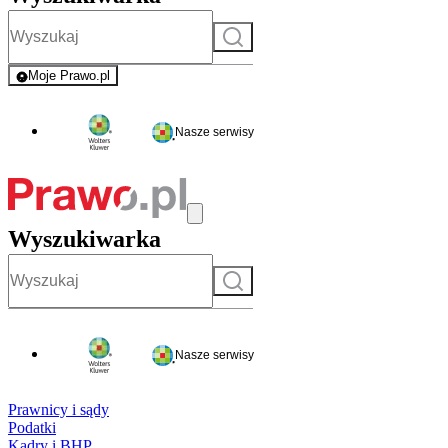
Szukaj
Moje Prawo.pl
- rejestracja i logowanie do serwisu
Nasze serwisy
Wyszukiwarka
Szukaj
Nasze serwisy
Prawnicy i sądy
Podatki
Kadry i BHP