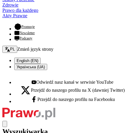
Zdrowie
Prawo dla każdego
Akty Prawne
- otwiera się w nowej karcie
Promocje
Newsletter
Podcasty
Zmień język - bieżący:
Zmień język strony
PL
English (EN)
Українська (UA)
Odwiedź nasz kanał w serwisie YouTube
Youtube - otwiera się w nowej karcie
Przejdź do naszego profilu na X (dawniej Twitter)
X - otwiera się w nowej karcie
Przejdź do naszego profilu na Facebooku
Facebook - otwiera się w nowej karcie
Wyszukiwarka