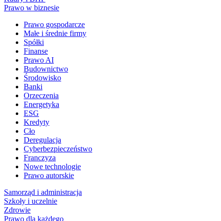
Prawo w biznesie
Prawo gospodarcze
Małe i średnie firmy
Spółki
Finanse
Prawo AI
Budownictwo
Środowisko
Banki
Orzeczenia
Energetyka
ESG
Kredyty
Cło
Deregulacja
Cyberbezpieczeństwo
Franczyza
Nowe technologie
Prawo autorskie
Samorząd i administracja
Szkoły i uczelnie
Zdrowie
Prawo dla każdego