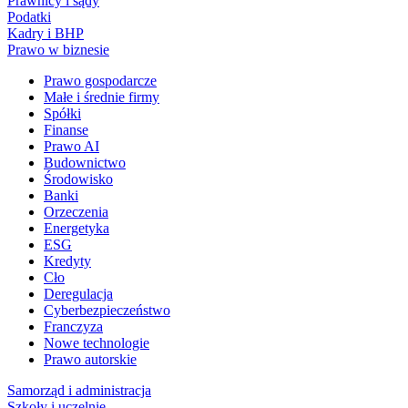
Prawnicy i sądy
Podatki
Kadry i BHP
Prawo w biznesie
Prawo gospodarcze
Małe i średnie firmy
Spółki
Finanse
Prawo AI
Budownictwo
Środowisko
Banki
Orzeczenia
Energetyka
ESG
Kredyty
Cło
Deregulacja
Cyberbezpieczeństwo
Franczyza
Nowe technologie
Prawo autorskie
Samorząd i administracja
Szkoły i uczelnie