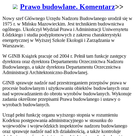
Prawo budowlane. Komentarz
>>
Nowy szef Głównego Urzędu Nadzoru Budowlanego urodził się w
1975 r. w Mińsku Mazowieckim. Jest technikiem budownictwa
ogólnego. Ukończył Wydział Prawa i Administracji Uniwersytetu
Łódzkiego i studia podyplomowych z zakresu charakterystyki
energetycznej w Wyższej Szkole Ekologii i Zarządzania w
Warszawie.
W GINB Książek pracuje od 2004 r. Pełnił tam funkcje zastępcy
dyrektora oraz dyrektora Departamentu Orzecznictwa Nadzoru
Budowlanego, a także dyrektora Departamentu Orzecznictwa
Administracji Architektoniczno-Budowlanej.
GINB sprawuje nadzór nad przestrzeganiem przepisów prawa w
procesie budowlanym i użytkowaniu obiektów budowlanych oraz
nad wprowadzaniem do obrotu wyrobów budowlanych. Wykonuje
zadania określone przepisami Prawa budowlanego i ustawy o
wyrobach budowlanych.
Urząd pełni funkcję organu wyższego stopnia w rozumieniu
Kodeksu postępowania administracyjnego w stosunku do
wojewodów i wojewódzkich inspektorów nadzoru budowlanego
oraz sprawuje nadzór nad ich działalnością, a także kontroluje