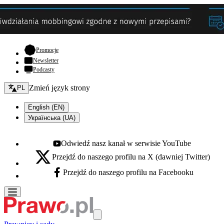
- otwiera się w nowej karcie
Promocje
Newsletter
Podcasty
Zmień język - bieżący:
Zmień język strony
PL
English (EN)
Українська (UA)
Odwiedź nasz kanał w serwisie YouTube
Youtube - otwiera się w nowej karcie
Przejdź do naszego profilu na X (dawniej Twitter)
X - otwiera się w nowej karcie
Przejdź do naszego profilu na Facebooku
Facebook - otwiera się w nowej karcie