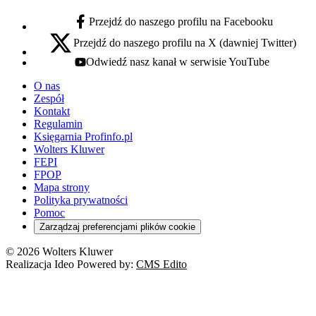
Przejdź do naszego profilu na Facebooku
facebook - otwiera się w nowej karcie
Przejdź do naszego profilu na X (dawniej Twitter)
x - otwiera się w nowej karcie
Odwiedź nasz kanał w serwisie YouTube
youtube - otwiera się w nowej karcie
O nas
Zespół
Kontakt
Regulamin
Księgarnia Profinfo.pl
Wolters Kluwer
FEPI
FPOP
Mapa strony
Polityka prywatności
Pomoc
Zarządzaj preferencjami plików cookie
© 2026 Wolters Kluwer
Realizacja Ideo Powered by:
CMS Edito