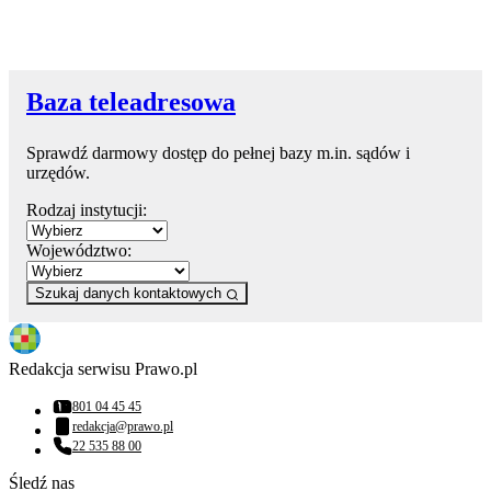
Baza teleadresowa
Sprawdź darmowy dostęp do pełnej bazy m.in. sądów i
urzędów.
Rodzaj instytucji:
Województwo:
Szukaj danych kontaktowych
Redakcja serwisu Prawo.pl
801 04 45 45
Numer telefonu:
redakcja@prawo.pl
Adres email:
22 535 88 00
Numer telefonu:
Śledź nas