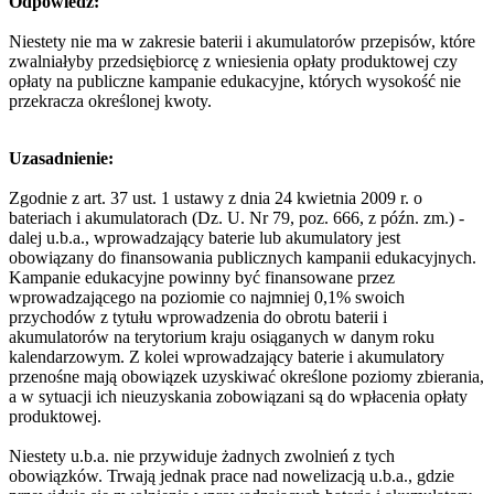
Odpowiedź:
Niestety nie ma w zakresie baterii i akumulatorów przepisów, które
zwalniałyby przedsiębiorcę z wniesienia opłaty produktowej czy
opłaty na publiczne kampanie edukacyjne, których wysokość nie
przekracza określonej kwoty.
Uzasadnienie:
Zgodnie z art. 37 ust. 1 ustawy z dnia 24 kwietnia 2009 r. o
bateriach i akumulatorach (Dz. U. Nr 79, poz. 666, z późn. zm.) -
dalej u.b.a., wprowadzający baterie lub akumulatory jest
obowiązany do finansowania publicznych kampanii edukacyjnych.
Kampanie edukacyjne powinny być finansowane przez
wprowadzającego na poziomie co najmniej 0,1% swoich
przychodów z tytułu wprowadzenia do obrotu baterii i
akumulatorów na terytorium kraju osiąganych w danym roku
kalendarzowym. Z kolei wprowadzający baterie i akumulatory
przenośne mają obowiązek uzyskiwać określone poziomy zbierania,
a w sytuacji ich nieuzyskania zobowiązani są do wpłacenia opłaty
produktowej.
Niestety u.b.a. nie przywiduje żadnych zwolnień z tych
obowiązków. Trwają jednak prace nad nowelizacją u.b.a., gdzie