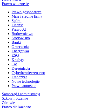
Prawo w biznesie
Prawo gospodarcze
Małe i średnie firmy
Spółki
Finanse
Prawo AI
Budownictwo
Środowisko
Banki
Orzeczenia
Energetyka
ESG
Kredyty
Cło
Deregulacja
Cyberbezpieczeństwo
Franczyza
Nowe technologie
Prawo autorskie
Samorząd i administracja
Szkoły i uczelnie
Zdrowie
Prawo dla każdego