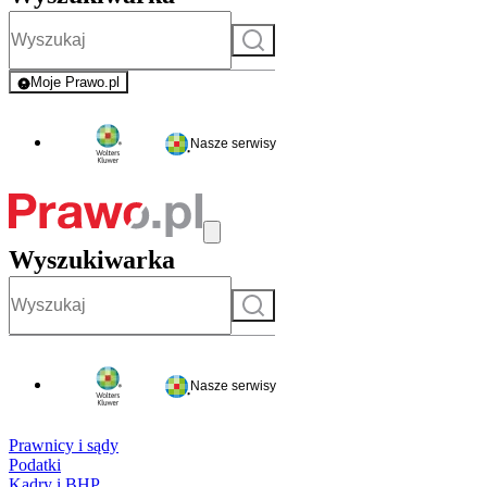
Szukaj
Moje Prawo.pl
- rejestracja i logowanie do serwisu
Nasze serwisy
Wyszukiwarka
Szukaj
Nasze serwisy
Prawnicy i sądy
Podatki
Kadry i BHP