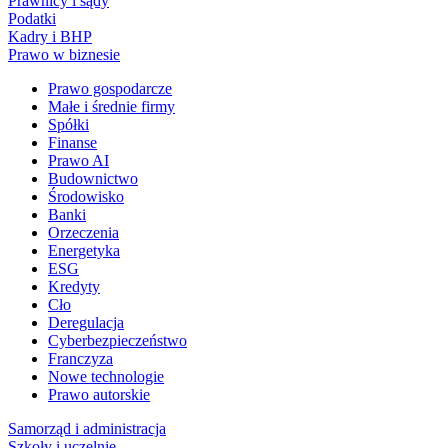
Prawnicy i sądy
Podatki
Kadry i BHP
Prawo w biznesie
Prawo gospodarcze
Małe i średnie firmy
Spółki
Finanse
Prawo AI
Budownictwo
Środowisko
Banki
Orzeczenia
Energetyka
ESG
Kredyty
Cło
Deregulacja
Cyberbezpieczeństwo
Franczyza
Nowe technologie
Prawo autorskie
Samorząd i administracja
Szkoły i uczelnie