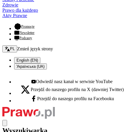
Zdrowie
Prawo dla każdego
Akty Prawne
- otwiera się w nowej karcie
Promocje
Newsletter
Podcasty
Zmień język - bieżący:
Zmień język strony
PL
English (EN)
Українська (UA)
Odwiedź nasz kanał w serwisie YouTube
Youtube - otwiera się w nowej karcie
Przejdź do naszego profilu na X (dawniej Twitter)
X - otwiera się w nowej karcie
Przejdź do naszego profilu na Facebooku
Facebook - otwiera się w nowej karcie
Wyszukiwarka