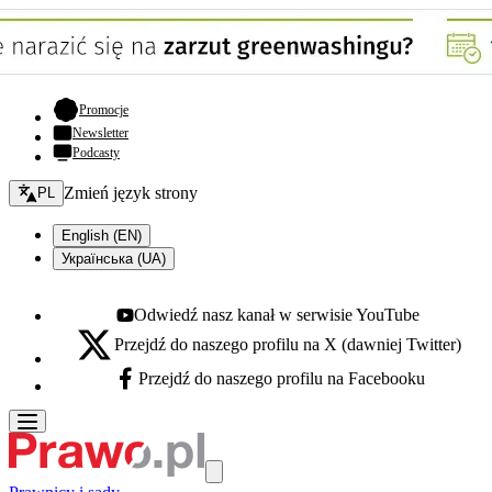
- otwiera się w nowej karcie
Promocje
Newsletter
Podcasty
Zmień język - bieżący:
Zmień język strony
PL
English (EN)
Українська (UA)
Odwiedź nasz kanał w serwisie YouTube
Youtube - otwiera się w nowej karcie
Przejdź do naszego profilu na X (dawniej Twitter)
X - otwiera się w nowej karcie
Przejdź do naszego profilu na Facebooku
Facebook - otwiera się w nowej karcie