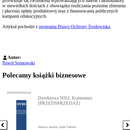
przewiduje się zwolnienia wprowadzających baterie i akumulatory
w niewielkich ilościach z obowiązku rozliczania poziomu zbierania
i płacenia opłaty produktowej oraz z finansowania publicznych
kampanii edukacyjnych.
Artykuł pochodzi z
programu Prawo Ochrony Środowiska
.
Autor:
Paweł Sosnowski
Polecamy książki biznesowe
Przejdź do: Dyrektywa NIS2. Komentarz [PRZEDSPRZEDAŻ], Mateu
PRZEDSPRZEDAŻ
Dyrektywa NIS2. Komentarz
[PRZEDSPRZEDAŻ]
Poprzednia książka
N
Mateusz Jakubik, Rafał Prabucki