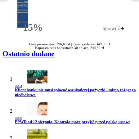
15%
Sprawdź
Rabatu
Cena promocyjna: 296,65 zł |
Cena regularna: 349,00 zł
Najniższa cena w ostatnich 30 dniach: 244,30 zł
Ostatnio dodane
05:34
Przejdź do artykułu:
Klient banku nie musi spłacać oszukańczej pożyczki - mimo rażącego
niedbalstwa
05:30
Przejdź do artykułu:
PPWR od 12 sierpnia. Kontrola może przyjść przed polską ustawą