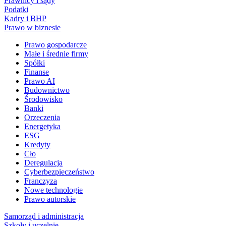
Prawnicy i sądy
Podatki
Kadry i BHP
Prawo w biznesie
Prawo gospodarcze
Małe i średnie firmy
Spółki
Finanse
Prawo AI
Budownictwo
Środowisko
Banki
Orzeczenia
Energetyka
ESG
Kredyty
Cło
Deregulacja
Cyberbezpieczeństwo
Franczyza
Nowe technologie
Prawo autorskie
Samorząd i administracja
Szkoły i uczelnie