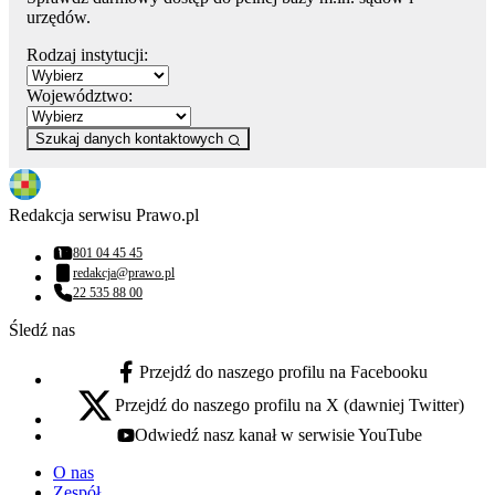
urzędów.
Rodzaj instytucji:
Województwo:
Szukaj danych kontaktowych
Redakcja serwisu Prawo.pl
801 04 45 45
Numer telefonu:
redakcja@prawo.pl
Adres email:
22 535 88 00
Numer telefonu:
Śledź nas
Przejdź do naszego profilu na Facebooku
facebook - otwiera się w nowej karcie
Przejdź do naszego profilu na X (dawniej Twitter)
x - otwiera się w nowej karcie
Odwiedź nasz kanał w serwisie YouTube
youtube - otwiera się w nowej karcie
O nas
Zespół