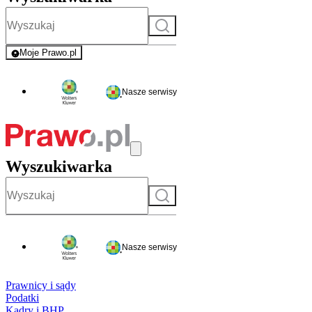
Szukaj
Moje Prawo.pl
- rejestracja i logowanie do serwisu
Nasze serwisy
Wyszukiwarka
Szukaj
Nasze serwisy
Prawnicy i sądy
Podatki
Kadry i BHP