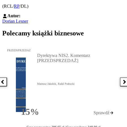
(RCL/
RP
/DL)
Autor:
Dorian Lesner
Polecamy książki biznesowe
Przejdź do: Dyrektywa NIS2. Komentarz [PRZEDSPRZEDAŻ], Mateu
PRZEDSPRZEDAŻ
Dyrektywa NIS2. Komentarz
[PRZEDSPRZEDAŻ]
Poprzednia książka
N
Mateusz Jakubik, Rafał Prabucki
15%
Sprawdź
Rabatu