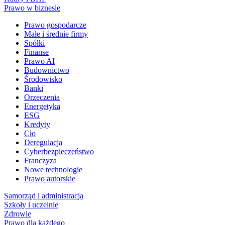
Prawo w biznesie
Prawo gospodarcze
Małe i średnie firmy
Spółki
Finanse
Prawo AI
Budownictwo
Środowisko
Banki
Orzeczenia
Energetyka
ESG
Kredyty
Cło
Deregulacja
Cyberbezpieczeństwo
Franczyza
Nowe technologie
Prawo autorskie
Samorząd i administracja
Szkoły i uczelnie
Zdrowie
Prawo dla każdego