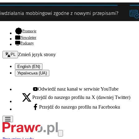
- otwiera się w nowej karcie
Promocje
Newsletter
Podcasty
Zmień język - bieżący:
Zmień język strony
PL
English (EN)
Українська (UA)
Odwiedź nasz kanał w serwisie YouTube
Youtube - otwiera się w nowej karcie
Przejdź do naszego profilu na X (dawniej Twitter)
X - otwiera się w nowej karcie
Przejdź do naszego profilu na Facebooku
Facebook - otwiera się w nowej karcie