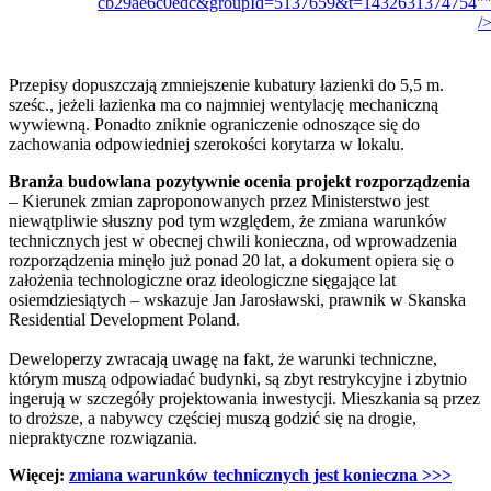
cb29ae6c0edc&groupId=5137659&t=1432631374754"
/
Przepisy dopuszczają zmniejszenie kubatury łazienki do 5,5 m.
sześc., jeżeli łazienka ma co najmniej wentylację mechaniczną
wywiewną. Ponadto zniknie ograniczenie odnoszące się do
zachowania odpowiedniej szerokości korytarza w lokalu.
Branża budowlana pozytywnie ocenia projekt rozporządzenia
– Kierunek zmian zaproponowanych przez Ministerstwo jest
niewątpliwie słuszny pod tym względem, że zmiana warunków
technicznych jest w obecnej chwili konieczna, od wprowadzenia
rozporządzenia minęło już ponad 20 lat, a dokument opiera się o
założenia technologiczne oraz ideologiczne sięgające lat
osiemdziesiątych – wskazuje Jan Jarosławski, prawnik w Skanska
Residential Development Poland.
Deweloperzy zwracają uwagę na fakt, że warunki techniczne,
którym muszą odpowiadać budynki, są zbyt restrykcyjne i zbytnio
ingerują w szczegóły projektowania inwestycji. Mieszkania są przez
to droższe, a nabywcy częściej muszą godzić się na drogie,
niepraktyczne rozwiązania.
Więcej:
zmiana warunków technicznych jest konieczna >>>