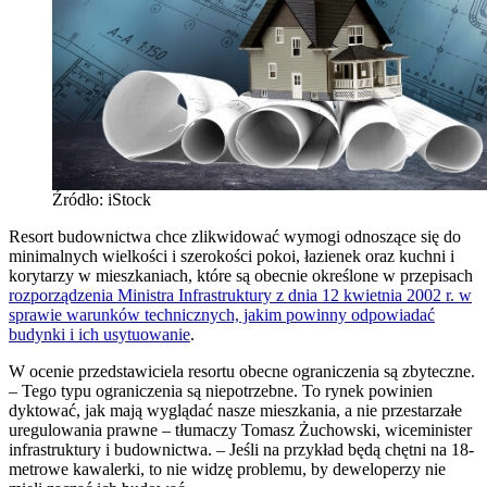
Źródło: iStock
Resort budownictwa chce zlikwidować wymogi odnoszące się do
minimalnych wielkości i szerokości pokoi, łazienek oraz kuchni i
korytarzy w mieszkaniach, które są obecnie określone w przepisach
rozporządzenia Ministra Infrastruktury z dnia 12 kwietnia 2002 r. w
sprawie warunków technicznych, jakim powinny odpowiadać
budynki i ich usytuowanie
.
W ocenie przedstawiciela resortu obecne ograniczenia są zbyteczne.
– Tego typu ograniczenia są niepotrzebne. To rynek powinien
dyktować, jak mają wyglądać nasze mieszkania, a nie przestarzałe
uregulowania prawne – tłumaczy Tomasz Żuchowski, wiceminister
infrastruktury i budownictwa. – Jeśli na przykład będą chętni na 18-
metrowe kawalerki, to nie widzę problemu, by deweloperzy nie