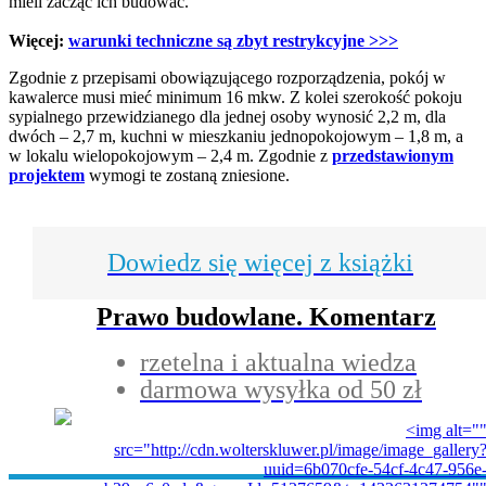
mieli zacząć ich budować.
Więcej:
warunki techniczne są zbyt restrykcyjne >>>
Zgodnie z przepisami obowiązującego rozporządzenia, pokój w
kawalerce musi mieć minimum 16 mkw. Z kolei szerokość pokoju
sypialnego przewidzianego dla jednej osoby wynosić 2,2 m, dla
dwóch – 2,7 m, kuchni w mieszkaniu jednopokojowym – 1,8 m, a
w lokalu wielopokojowym – 2,4 m. Zgodnie z
przedstawionym
projektem
wymogi te zostaną zniesione.
Dowiedz się więcej z książki
Prawo budowlane. Komentarz
rzetelna i aktualna wiedza
darmowa wysyłka od 50 zł
<img alt="
src="http://cdn.wolterskluwer.pl/image/image_gallery
uuid=6b070cfe-54cf-4c47-956e