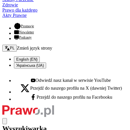
Zdrowie
Prawo dla każdego
Akty Prawne
- otwiera się w nowej karcie
Promocje
Newsletter
Podcasty
Zmień język - bieżący:
Zmień język strony
PL
English (EN)
Українська (UA)
Odwiedź nasz kanał w serwisie YouTube
Youtube - otwiera się w nowej karcie
Przejdź do naszego profilu na X (dawniej Twitter)
X - otwiera się w nowej karcie
Przejdź do naszego profilu na Facebooku
Facebook - otwiera się w nowej karcie
Wyszukiwarka