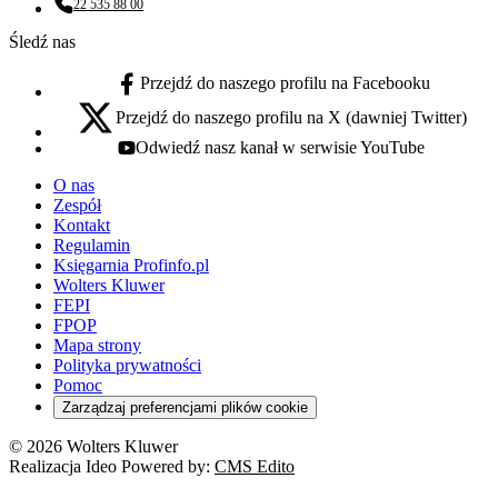
22 535 88 00
Numer telefonu:
Śledź nas
Przejdź do naszego profilu na Facebooku
facebook - otwiera się w nowej karcie
Przejdź do naszego profilu na X (dawniej Twitter)
x - otwiera się w nowej karcie
Odwiedź nasz kanał w serwisie YouTube
youtube - otwiera się w nowej karcie
O nas
Zespół
Kontakt
Regulamin
Księgarnia Profinfo.pl
Wolters Kluwer
FEPI
FPOP
Mapa strony
Polityka prywatności
Pomoc
Zarządzaj preferencjami plików cookie
© 2026 Wolters Kluwer
Realizacja Ideo Powered by:
CMS Edito