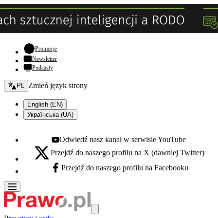
- otwiera się w nowej karcie
Promocje
Newsletter
Podcasty
Zmień język - bieżący:
Zmień język strony
PL
English (EN)
Українська (UA)
Odwiedź nasz kanał w serwisie YouTube
Youtube - otwiera się w nowej karcie
Przejdź do naszego profilu na X (dawniej Twitter)
X - otwiera się w nowej karcie
Przejdź do naszego profilu na Facebooku
Facebook - otwiera się w nowej karcie