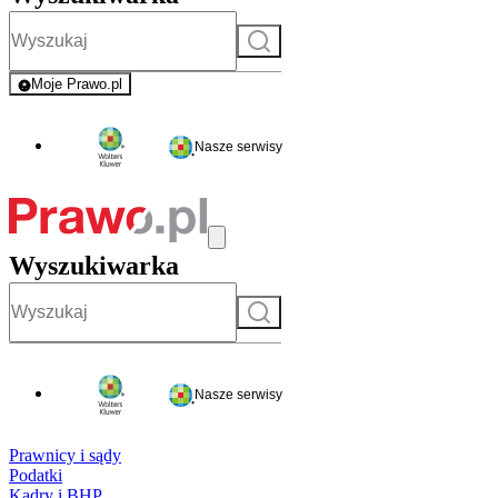
Szukaj
Moje Prawo.pl
- rejestracja i logowanie do serwisu
Nasze serwisy
Wyszukiwarka
Szukaj
Nasze serwisy
Prawnicy i sądy
Podatki
Kadry i BHP