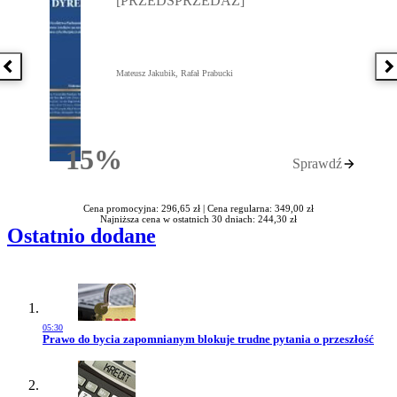
[PRZEDSPRZEDAŻ]
Poprzednia książka
N
Mateusz Jakubik, Rafał Prabucki
15%
Sprawdź
Rabatu
Cena promocyjna: 296,65 zł |
Cena regularna: 349,00 zł
Najniższa cena w ostatnich 30 dniach: 244,30 zł
Ostatnio dodane
05:30
Przejdź do artykułu:
Prawo do bycia zapomnianym blokuje trudne pytania o przeszłość