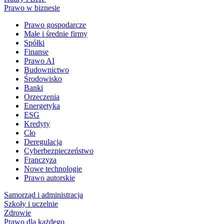
Prawo w biznesie
Prawo gospodarcze
Małe i średnie firmy
Spółki
Finanse
Prawo AI
Budownictwo
Środowisko
Banki
Orzeczenia
Energetyka
ESG
Kredyty
Cło
Deregulacja
Cyberbezpieczeństwo
Franczyza
Nowe technologie
Prawo autorskie
Samorząd i administracja
Szkoły i uczelnie
Zdrowie
Prawo dla każdego