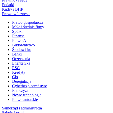
Prawnicy i sądy
Podatki
Kadry i BHP
Prawo w biznesie
Prawo gospodarcze
Małe i średnie firmy
Spółki
Finanse
Prawo AI
Budownictwo
Środowisko
Banki
Orzeczenia
Energetyka
ESG
Kredyty
Cło
Deregulacja
Cyberbezpieczeństwo
Franczyza
Nowe technologie
Prawo autorskie
Samorząd i administracja
Szkoły i uczelnie