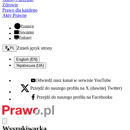
Zdrowie
Prawo dla każdego
Akty Prawne
- otwiera się w nowej karcie
Promocje
Newsletter
Podcasty
Zmień język - bieżący:
Zmień język strony
PL
English (EN)
Українська (UA)
Odwiedź nasz kanał w serwisie YouTube
Youtube - otwiera się w nowej karcie
Przejdź do naszego profilu na X (dawniej Twitter)
X - otwiera się w nowej karcie
Przejdź do naszego profilu na Facebooku
Facebook - otwiera się w nowej karcie
Wyszukiwarka