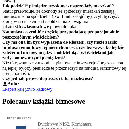
prawa).
Jak podzielić pieniądze uzyskane ze sprzedaży mieszkań?
Statut przewiduje, że dochody ze sprzedaży mieszkań zasilają
fundusz mienia spółdzielni (tzw. fundusz ogólny), czyli tę część,
której właścicielem jest spółdzielnia z uwagi na
lokatorskie/własnościowe prawo do lokalu.
Natomiast co zrobić z częścią przypadającą proporcjonalnie
poszczególnym właścicielom?
Czy ma ona im być wypłacona do kieszeni, czy może zasilić
fundusz remontowy tej nieruchomości, czy też wszystko będzie
zależeć od umowy między spółdzielnią a właścicielami jak
zadysponować tymi pieniędzmi?
Nie ukrywam, że z uwagi na planowane inwestycje dotyczące tego
najlepiej byłoby pieniądze te przeznaczyć na fundusz remontowy tej
nieruchomości.
Czy jednak prawo dopuszcza taką możliwość?
Autor:
Ekspert księgowo-kadrowy
Polecamy książki biznesowe
Przejdź do: Dyrektywa NIS2. Komentarz [PRZEDSPRZEDAŻ], Mateu
PRZEDSPRZEDAŻ
Dyrektywa NIS2. Komentarz