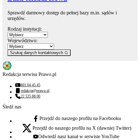
Sprawdź darmowy dostęp do pełnej bazy m.in. sądów i
urzędów.
Rodzaj instytucji:
Województwo:
Szukaj danych kontaktowych
Redakcja serwisu Prawo.pl
801 04 45 45
Numer telefonu:
redakcja@prawo.pl
Adres email:
22 535 88 00
Numer telefonu:
Śledź nas
Przejdź do naszego profilu na Facebooku
facebook - otwiera się w nowej karcie
Przejdź do naszego profilu na X (dawniej Twitter)
x - otwiera się w nowej karcie
Odwiedź nasz kanał w serwisie YouTube
youtube - otwiera się w nowej karcie