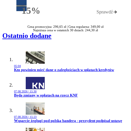
15%
Sprawdź
Rabatu
Cena promocyjna: 296,65 zł |
Cena regularna: 349,00 zł
Najniższa cena w ostatnich 30 dniach: 244,30 zł
Ostatnio dodane
05:04
Przejdź do artykułu:
Kto powinien mieć dane o zaległościach w spłatach kredytów
07.08.2026 | 15:30
Przejdź do artykułu:
Będą zmiany w opłatach na rzecz KNF
07.08.2026 | 15:23
Przejdź do artykułu:
Wsparcie żeglugi pod polską banderą - prezydent podpisał ustawę