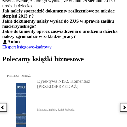
zaświadczenie, z którego wynika, że w dniu 28 sierpniu 2013 r.
urodziła dziecko.
Jak należy sporządzić dokumenty rozliczeniowe za miesiąc
sierpień 2013 r.?
Jakie dokumenty należy wysłać do ZUS w sprawie zasiłku
macierzyńskiego?
Jakie dokumenty oprócz zaświadczenia o urodzeniu dziecka
należy zgromadzić w zakładzie pracy?
Autor:
Ekspert księgowo-kadrowy
Polecamy książki biznesowe
Przejdź do: Dyrektywa NIS2. Komentarz [PRZEDSPRZEDAŻ], Mateu
PRZEDSPRZEDAŻ
Dyrektywa NIS2. Komentarz
[PRZEDSPRZEDAŻ]
Poprzednia książka
N
Mateusz Jakubik, Rafał Prabucki