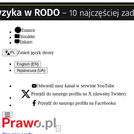
- otwiera się w nowej karcie
Promocje
Newsletter
Podcasty
Zmień język - bieżący:
Zmień język strony
PL
English (EN)
Українська (UA)
Odwiedź nasz kanał w serwisie YouTube
Youtube - otwiera się w nowej karcie
Przejdź do naszego profilu na X (dawniej Twitter)
X - otwiera się w nowej karcie
Przejdź do naszego profilu na Facebooku
Facebook - otwiera się w nowej karcie