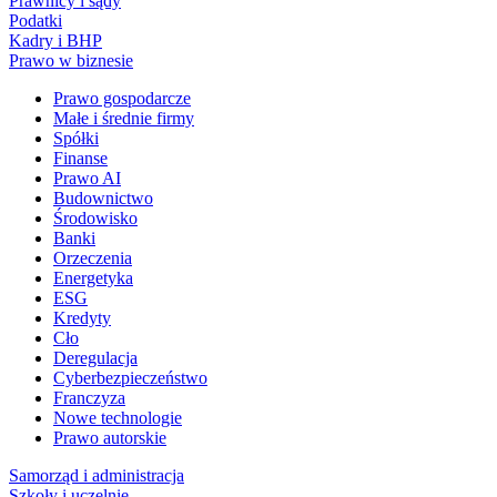
Prawnicy i sądy
Podatki
Kadry i BHP
Prawo w biznesie
Prawo gospodarcze
Małe i średnie firmy
Spółki
Finanse
Prawo AI
Budownictwo
Środowisko
Banki
Orzeczenia
Energetyka
ESG
Kredyty
Cło
Deregulacja
Cyberbezpieczeństwo
Franczyza
Nowe technologie
Prawo autorskie
Samorząd i administracja
Szkoły i uczelnie