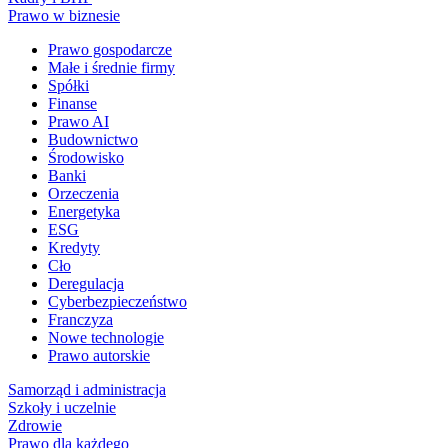
Prawo w biznesie
Prawo gospodarcze
Małe i średnie firmy
Spółki
Finanse
Prawo AI
Budownictwo
Środowisko
Banki
Orzeczenia
Energetyka
ESG
Kredyty
Cło
Deregulacja
Cyberbezpieczeństwo
Franczyza
Nowe technologie
Prawo autorskie
Samorząd i administracja
Szkoły i uczelnie
Zdrowie
Prawo dla każdego