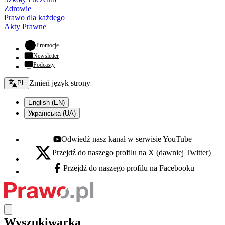
Zdrowie
Prawo dla każdego
Akty Prawne
- otwiera się w nowej karcie
Promocje
Newsletter
Podcasty
Zmień język - bieżący:
Zmień język strony
PL
English (EN)
Українська (UA)
Odwiedź nasz kanał w serwisie YouTube
Youtube - otwiera się w nowej karcie
Przejdź do naszego profilu na X (dawniej Twitter)
X - otwiera się w nowej karcie
Przejdź do naszego profilu na Facebooku
Facebook - otwiera się w nowej karcie
Wyszukiwarka