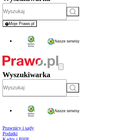
Szukaj
Moje Prawo.pl
- rejestracja i logowanie do serwisu
Nasze serwisy
Wyszukiwarka
Szukaj
Nasze serwisy
Prawnicy i sądy
Podatki
Kadry i BHP