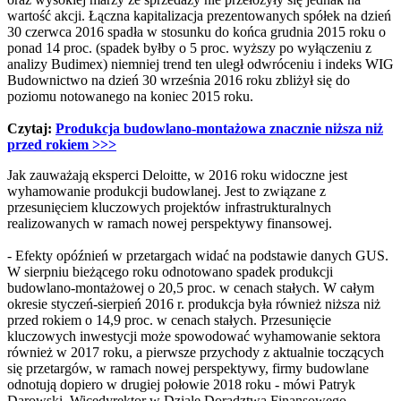
wartość akcji. Łączna kapitalizacja prezentowanych spółek na dzień
30 czerwca 2016 spadła w stosunku do końca grudnia 2015 roku o
ponad 14 proc. (spadek byłby o 5 proc. wyższy po wyłączeniu z
analizy Budimex) niemniej trend ten uległ odwróceniu i indeks WIG
Budownictwo na dzień 30 września 2016 roku zbliżył się do
poziomu notowanego na koniec 2015 roku.
Czytaj:
Produkcja budowlano-montażowa znacznie niższa niż
przed rokiem >>>
Jak zauważają eksperci Deloitte, w 2016 roku widoczne jest
wyhamowanie produkcji budowlanej. Jest to związane z
przesunięciem kluczowych projektów infrastrukturalnych
realizowanych w ramach nowej perspektywy finansowej.
- Efekty opóźnień w przetargach widać na podstawie danych GUS.
W sierpniu bieżącego roku odnotowano spadek produkcji
budowlano-montażowej o 20,5 proc. w cenach stałych. W całym
okresie styczeń-sierpień 2016 r. produkcja była również niższa niż
przed rokiem o 14,9 proc. w cenach stałych. Przesunięcie
kluczowych inwestycji może spowodować wyhamowanie sektora
również w 2017 roku, a pierwsze przychody z aktualnie toczących
się przetargów, w ramach nowej perspektywy, firmy budowlane
odnotują dopiero w drugiej połowie 2018 roku - mówi Patryk
Darowski, Wicedyrektor w Dziale Doradztwa Finansowego