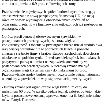
euro, co odpowiada 0,9 proc. całkowitej ich sumy.
Przedstawiciele największych spółek budowlanych dostrzegają
szanse związane z nową perspektywą finansową UE, ale mają
również obawy wynikające z obserwowanych opóźnień w
ogłaszaniu przetargów i finalizowaniu ogłoszonych już postępowań
przetargowych.
Oprócz presji cenowej obserwowanym zjawiskiem w
postępowaniach przetargowych jest coraz większa
konkurencyjność. Obecnie w przetargach bierze udział średnio dwa
razy więcej oferentów niż w poprzednich latach, a ponadto
zgłaszają się także firmy z krajów Europy Zachodniej, dotychczas
nieobecne na polskim rynku. Przedstawiciele spółek budowlanych
pozytywnie patrzą natomiast na zapowiedziane zmiany w
postępowaniach przetargowych. Kluczową zmianą ma być
ograniczenie wagi kryterium ceny do maksimum 60 proc.
Przedstawiciele spółek budowlanych pozytywnie patrzą natomiast
na zmiany zapowiedziane w postępowaniach przetargowych.
- Istotną zmianą jest ograniczenie wagi kryterium ceny do
maksimum 60 proc. Wszystko będzie jednak zależeć od tego, jakie
kryteria pozacenowe zostaną wprowadzone i na ile będą mierzalne -
mówi Patryk Darowski.