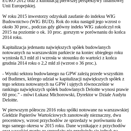
EURO 2012 oraz z kumulacją pierwszej perspektywy finansowej
Unii Europejskiej.
W roku 2015 inwestorzy odzyskali zaufanie do indeksu WIG
Budownictwo (WIG BUD). Rok do roku nastąpił jego wzrost o
około 30 proc., podczas gdy główny indeks WIG zakończył rok
2015 na poziomie o ok. 10 proc. gorszym w porównaniu do końca
2014 roku.
Kapitalizacja jedenastu największych spółek budowlanych
notowanych na warszawskim parkiecie na koniec ubiegłego roku
wyniosła 8,3 mld zł i wzrosła w stosunku do wartości z końca
grudnia 2014 roku o 2,2 mld zł (wzrost o 36 proc.).
- Wyniki sektora budowlanego na GPW zależą przede wszystkim
od Budimex, którego udział w kapitalizacji największych spółek z
tego sektora notowanych na GPW i ujętych równocześnie w
rankingu największych spółek budowlanych Deloitte wynosi prawie
60 proc.” - mówi Łukasz Michorowski, Dyrektor w Dziale Audytu
Deloitte.
W pierwszym półroczu 2016 roku spółki notowane na warszawskiej
Giełdzie Papierów Wartościowych zanotowały nieznaczny, dwu
procentowy, wzrost przychodów ze sprzedaży w porównaniu do
tego samego okresu w 2015 roku. Dane wynikające z przychodów
oraz wysokiej marży ze sprzedaży nie przełożyły się jednak na