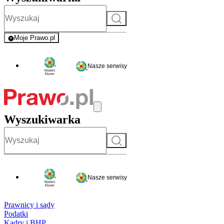
Szukaj
Moje Prawo.pl
- rejestracja i logowanie do serwisu
Nasze serwisy
Wyszukiwarka
Szukaj
Nasze serwisy
Prawnicy i sądy
Podatki
Kadry i BHP