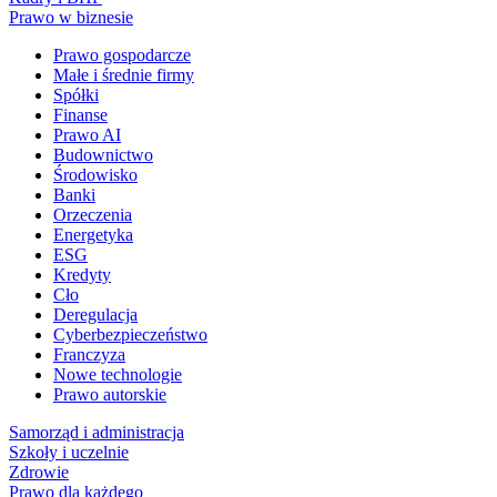
Prawo w biznesie
Prawo gospodarcze
Małe i średnie firmy
Spółki
Finanse
Prawo AI
Budownictwo
Środowisko
Banki
Orzeczenia
Energetyka
ESG
Kredyty
Cło
Deregulacja
Cyberbezpieczeństwo
Franczyza
Nowe technologie
Prawo autorskie
Samorząd i administracja
Szkoły i uczelnie
Zdrowie
Prawo dla każdego