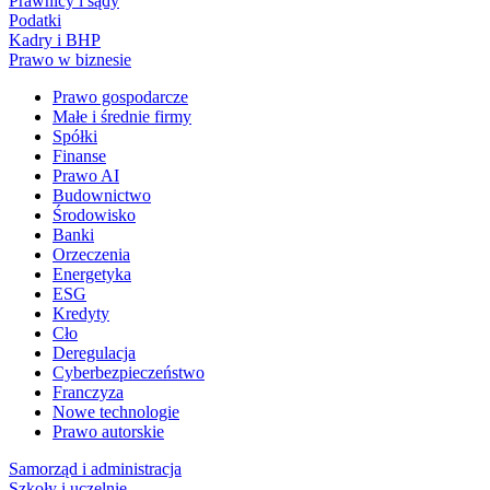
Prawnicy i sądy
Podatki
Kadry i BHP
Prawo w biznesie
Prawo gospodarcze
Małe i średnie firmy
Spółki
Finanse
Prawo AI
Budownictwo
Środowisko
Banki
Orzeczenia
Energetyka
ESG
Kredyty
Cło
Deregulacja
Cyberbezpieczeństwo
Franczyza
Nowe technologie
Prawo autorskie
Samorząd i administracja
Szkoły i uczelnie