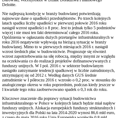
Deloitte.
Nie najlepszą kondycję w branży budowlanej potwierdzają
najnowsze dane o upadłości przedsiębiorstw. Po trzech kolejnych
latach spadku liczby upadłości w pierwszej połowie 2016 roku
nastąpił wzrost upadłości o 8 proc. Jest to jednak tylko 5 podmiotów
więcej i nie musi ten fakt determinować całego 2016 roku.
Opóźnienia w ogłaszaniu dużych przetargów infrastrukturalnych w
roku 2016 negatywnie wpływają na bieżącą sytuację w branży
budowlanej. Mimo to w pierwszych miesiącach 2016 r. nastąpił
wzrost średnich płac w budownictwie. Prognozuje się również
wzrost zapotrzebowania na siłę roboczą, między innymi ze względu
na oczekiwania co do realizacji projektów dofinansowywanych z
funduszy unijnych. W I poł. 2016 r. w sektorze budowlanym
nastąpiło zatrzymanie tendencji spadkowej w liczbie zatrudnionych,
utrzymującej się od 2012 r. Według danych GUS średnie
zatrudnienie w I półroczu 2016 r. wzrosło o 0,2 proc. w stosunku do
analogicznego okresu w roku poprzednim, podczas kiedy jeszcze w
I kwartale tego roku zaobserwowano spadek o 0,3 rok do roku.
Kluczowe znaczenie dla poprawy sytuacji budownictwa
infrastrukturalnego w Polsce w kolejnych latach będzie miał napływ
funduszy unijnych. Alokacja europejskich funduszy strukturalnych i
inwestycyjnych dla Polski na lata 2014-2020 wynosi 86,6 mld euro,
z czego do maja 2016 roku Unia Europejska wypłaciła 0,8 mld