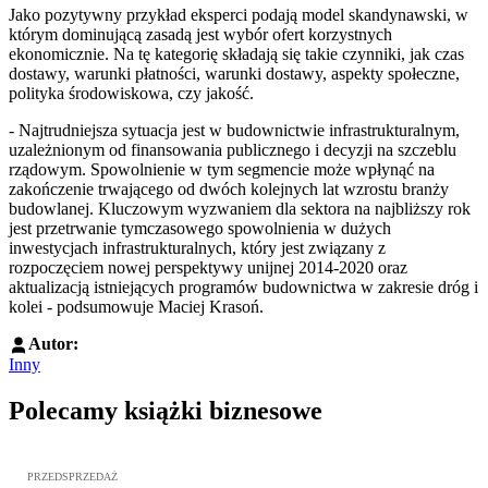
Jako pozytywny przykład eksperci podają model skandynawski, w
którym dominującą zasadą jest wybór ofert korzystnych
ekonomicznie. Na tę kategorię składają się takie czynniki, jak czas
dostawy, warunki płatności, warunki dostawy, aspekty społeczne,
polityka środowiskowa, czy jakość.
- Najtrudniejsza sytuacja jest w budownictwie infrastrukturalnym,
uzależnionym od finansowania publicznego i decyzji na szczeblu
rządowym. Spowolnienie w tym segmencie może wpłynąć na
zakończenie trwającego od dwóch kolejnych lat wzrostu branży
budowlanej. Kluczowym wyzwaniem dla sektora na najbliższy rok
jest przetrwanie tymczasowego spowolnienia w dużych
inwestycjach infrastrukturalnych, który jest związany z
rozpoczęciem nowej perspektywy unijnej 2014-2020 oraz
aktualizacją istniejących programów budownictwa w zakresie dróg i
kolei - podsumowuje Maciej Krasoń.
Autor:
Inny
Polecamy książki biznesowe
Przejdź do: Dyrektywa NIS2. Komentarz [PRZEDSPRZEDAŻ], Mateu
PRZEDSPRZEDAŻ