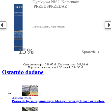
Dyrektywa NIS2. Komentarz
[PRZEDSPRZEDAŻ]
Poprzednia książka
N
Mateusz Jakubik, Rafał Prabucki
15%
Sprawdź
Rabatu
Cena promocyjna: 296,65 zł |
Cena regularna: 349,00 zł
Najniższa cena w ostatnich 30 dniach: 244,30 zł
Ostatnio dodane
08.08.2026 | 05:30
Przejdź do artykułu:
Prawo do bycia zapomnianym blokuje trudne pytania o przeszłość