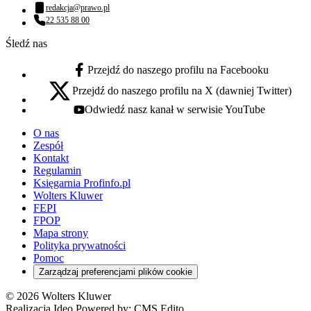
Numer telefonu:
redakcja@prawo.pl
Adres email:
22 535 88 00
Numer telefonu:
Śledź nas
Przejdź do naszego profilu na Facebooku
facebook - otwiera się w nowej karcie
Przejdź do naszego profilu na X (dawniej Twitter)
x - otwiera się w nowej karcie
Odwiedź nasz kanał w serwisie YouTube
youtube - otwiera się w nowej karcie
O nas
Zespół
Kontakt
Regulamin
Księgarnia Profinfo.pl
Wolters Kluwer
FEPI
FPOP
Mapa strony
Polityka prywatności
Pomoc
Zarządzaj preferencjami plików cookie
© 2026 Wolters Kluwer
Realizacja Ideo Powered by:
CMS Edito