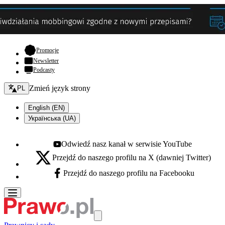
- otwiera się w nowej karcie
Promocje
Newsletter
Podcasty
Zmień język - bieżący:
Zmień język strony
PL
English (EN)
Українська (UA)
Odwiedź nasz kanał w serwisie YouTube
Youtube - otwiera się w nowej karcie
Przejdź do naszego profilu na X (dawniej Twitter)
X - otwiera się w nowej karcie
Przejdź do naszego profilu na Facebooku
Facebook - otwiera się w nowej karcie