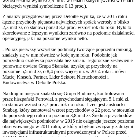
wzrost sektora wyniósł 2,9 proc. w cenach stałych (wzrost w cenach
bieżących wyniósł symboliczne 0,13 proc.).
Z analizy przygotowanej przez Deloitte wynika, że w 2015 roku
łączne przychody piętnastu największych spółek wzrosły o blisko
2,3 mld zł, co stanowi ponad 8,2 proc. wzrost rok do roku. Było to
skorelowane z lepszym wynikiem zarówno na poziomie działalności
operacyjnej, jak i na poziomie wyniku netto.
- Po raz pierwszy wszystkie podmioty tworzące poprzedni ranking,
znalazły się w nim również w kolejnym roku. Podobnie jak
poprzednio czołówka pozostała bez zmian. Tegoroczne zestawienie
ponownie otwiera Grupa Skanska, uzyskując przychody na
poziomie 5,5 mld zł, o 8,4 proc. więcej niż w 2014 roku - mówi
Maciej Krasoń, Partner, Lider Sektora Nieruchomości i
Budownictwa w Deloitte Polska.
Na drugim miejscu znalazła się Grupa Budimex, kontrolowana
przez hiszpański Ferrovial, z przychodami sięgającymi 5,1 mld zł,
co stanowi wzrost o 3,7 proc. rok do roku. Trzeci jest austriacki
Strabag, który zanotował wzrost przychodów o 22 proc. w stosunku
do poprzedniego roku do poziomu 3,8 mld zł. Średnia przychodów
dla największych podmiotów w 2015 nie osiągnęła jeszcze poziomu
obserwowanego w 2011 roku, w którym był on związany z dużymi
inwestycjami infrastrukturalnymi prowadzonymi w Polsce przed