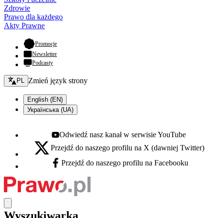
Zdrowie
Prawo dla każdego
Akty Prawne
- otwiera się w nowej karcie
Promocje
Newsletter
Podcasty
Zmień język - bieżący:
Zmień język strony
PL
English (EN)
Українська (UA)
Odwiedź nasz kanał w serwisie YouTube
Youtube - otwiera się w nowej karcie
Przejdź do naszego profilu na X (dawniej Twitter)
X - otwiera się w nowej karcie
Przejdź do naszego profilu na Facebooku
Facebook - otwiera się w nowej karcie
Wyszukiwarka