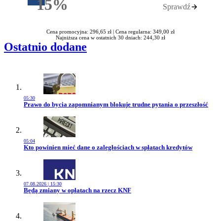
15%
Sprawdź
Rabatu
Cena promocyjna: 296,65 zł |
Cena regularna: 349,00 zł
Najniższa cena w ostatnich 30 dniach: 244,30 zł
Ostatnio dodane
05:30
Przejdź do artykułu:
Prawo do bycia zapomnianym blokuje trudne pytania o przeszłość
05:04
Przejdź do artykułu:
Kto powinien mieć dane o zaległościach w spłatach kredytów
07.08.2026 | 15:30
Przejdź do artykułu:
Będą zmiany w opłatach na rzecz KNF