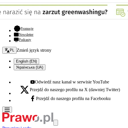
- otwiera się w nowej karcie
Promocje
Newsletter
Podcasty
Zmień język - bieżący:
Zmień język strony
PL
English (EN)
Українська (UA)
Odwiedź nasz kanał w serwisie YouTube
Youtube - otwiera się w nowej karcie
Przejdź do naszego profilu na X (dawniej Twitter)
X - otwiera się w nowej karcie
Przejdź do naszego profilu na Facebooku
Facebook - otwiera się w nowej karcie