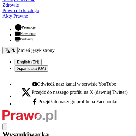
Zdrowie
Prawo dla każdego
Akty Prawne
- otwiera się w nowej karcie
Promocje
Newsletter
Podcasty
Zmień język - bieżący:
Zmień język strony
PL
English (EN)
Українська (UA)
Odwiedź nasz kanał w serwisie YouTube
Youtube - otwiera się w nowej karcie
Przejdź do naszego profilu na X (dawniej Twitter)
X - otwiera się w nowej karcie
Przejdź do naszego profilu na Facebooku
Facebook - otwiera się w nowej karcie
Wyszukiwarka