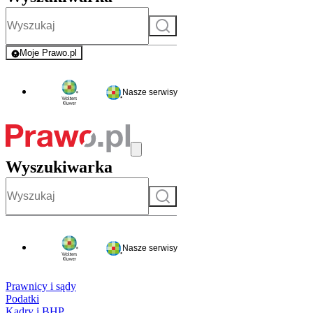
Szukaj
Moje Prawo.pl
- rejestracja i logowanie do serwisu
Nasze serwisy
Wyszukiwarka
Szukaj
Nasze serwisy
Prawnicy i sądy
Podatki
Kadry i BHP