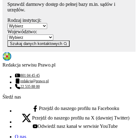
Sprawdź darmowy dostęp do pełnej bazy m.in. sądów i
urzędów.
Rodzaj instytucji:
Województwo:
Szukaj danych kontaktowych
Redakcja serwisu Prawo.pl
801 04 45 45
Numer telefonu:
redakcja@prawo.pl
Adres email:
22 535 88 00
Numer telefonu:
Śledź nas
Przejdź do naszego profilu na Facebooku
facebook - otwiera się w nowej karcie
Przejdź do naszego profilu na X (dawniej Twitter)
x - otwiera się w nowej karcie
Odwiedź nasz kanał w serwisie YouTube
youtube - otwiera się w nowej karcie
O nas