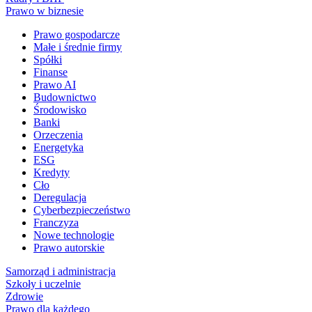
Prawo w biznesie
Prawo gospodarcze
Małe i średnie firmy
Spółki
Finanse
Prawo AI
Budownictwo
Środowisko
Banki
Orzeczenia
Energetyka
ESG
Kredyty
Cło
Deregulacja
Cyberbezpieczeństwo
Franczyza
Nowe technologie
Prawo autorskie
Samorząd i administracja
Szkoły i uczelnie
Zdrowie
Prawo dla każdego