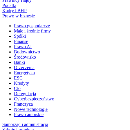
Prawnicy i sądy
Podatki
Kadry i BHP
Prawo w biznesie
Prawo gospodarcze
Małe i średnie firmy
Spółki
Finanse
Prawo AI
Budownictwo
Środowisko
Banki
Orzeczenia
Energetyka
ESG
Kredyty
Cło
Deregulacja
Cyberbezpieczeństwo
Franczyza
Nowe technologie
Prawo autorskie
Samorząd i administracja
Szkoły i uczelnie