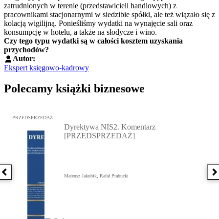
zatrudnionych w terenie (przedstawicieli handlowych) z
pracownikami stacjonarnymi w siedzibie spółki, ale też wiązało się z
kolacją wigilijną. Ponieśliśmy wydatki na wynajęcie sali oraz
konsumpcję w hotelu, a także na słodycze i wino.
Czy tego typu wydatki są w całości kosztem uzyskania
przychodów?
Autor:
Ekspert księgowo-kadrowy
Polecamy książki biznesowe
Przejdź do: Dyrektywa NIS2. Komentarz [PRZEDSPRZEDAŻ], Mateu
PRZEDSPRZEDAŻ
Dyrektywa NIS2. Komentarz
[PRZEDSPRZEDAŻ]
Poprzednia książka
N
Mateusz Jakubik, Rafał Prabucki