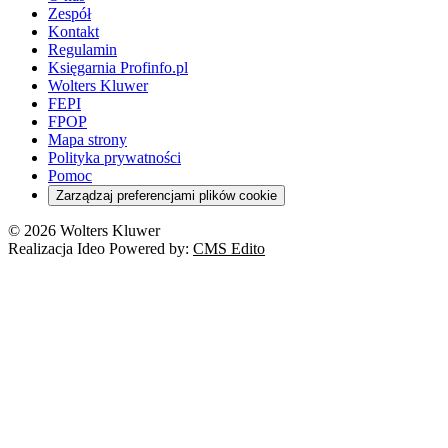
Zespół
Kontakt
Regulamin
Księgarnia Profinfo.pl
Wolters Kluwer
FEPI
FPOP
Mapa strony
Polityka prywatności
Pomoc
Zarządzaj preferencjami plików cookie
© 2026 Wolters Kluwer
Realizacja Ideo Powered by:
CMS Edito