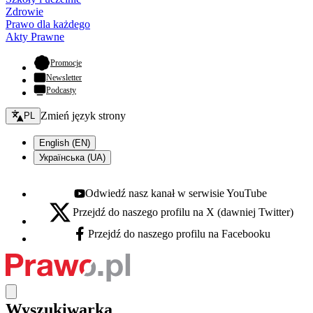
Zdrowie
Prawo dla każdego
Akty Prawne
- otwiera się w nowej karcie
Promocje
Newsletter
Podcasty
Zmień język - bieżący:
Zmień język strony
PL
English (EN)
Українська (UA)
Odwiedź nasz kanał w serwisie YouTube
Youtube - otwiera się w nowej karcie
Przejdź do naszego profilu na X (dawniej Twitter)
X - otwiera się w nowej karcie
Przejdź do naszego profilu na Facebooku
Facebook - otwiera się w nowej karcie
Wyszukiwarka