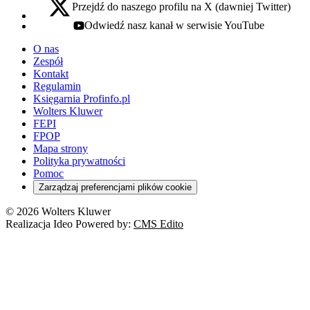
Przejdź do naszego profilu na X (dawniej Twitter)
x - otwiera się w nowej karcie
Odwiedź nasz kanał w serwisie YouTube
youtube - otwiera się w nowej karcie
O nas
Zespół
Kontakt
Regulamin
Księgarnia Profinfo.pl
Wolters Kluwer
FEPI
FPOP
Mapa strony
Polityka prywatności
Pomoc
Zarządzaj preferencjami plików cookie
© 2026 Wolters Kluwer
Realizacja Ideo Powered by:
CMS Edito