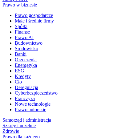
Prawo w biznesie
Prawo gospodarcze
Małe i średnie firmy
Spółki
Finanse
Prawo AI
Budownictwo
Środowisko
Banki
Orzeczenia
Energetyka
ESG
Kredyty
Cło
Deregulacja
Cyberbezpieczeństwo
Franczyza
Nowe technologie
Prawo autorskie
Samorząd i administracja
Szkoły i uczelnie
Zdrowie
Prawo dla każdego