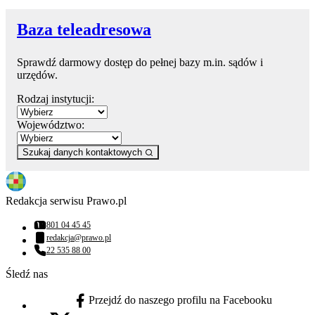
Baza teleadresowa
Sprawdź darmowy dostęp do pełnej bazy m.in. sądów i
urzędów.
Rodzaj instytucji:
Województwo:
Szukaj danych kontaktowych
Redakcja serwisu Prawo.pl
801 04 45 45
Numer telefonu:
redakcja@prawo.pl
Adres email:
22 535 88 00
Numer telefonu:
Śledź nas
Przejdź do naszego profilu na Facebooku
facebook - otwiera się w nowej karcie