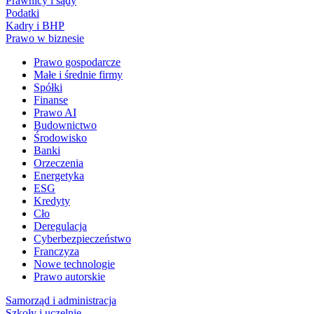
Prawnicy i sądy
Podatki
Kadry i BHP
Prawo w biznesie
Prawo gospodarcze
Małe i średnie firmy
Spółki
Finanse
Prawo AI
Budownictwo
Środowisko
Banki
Orzeczenia
Energetyka
ESG
Kredyty
Cło
Deregulacja
Cyberbezpieczeństwo
Franczyza
Nowe technologie
Prawo autorskie
Samorząd i administracja
Szkoły i uczelnie