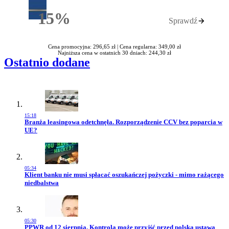
15%
Sprawdź
Rabatu
Cena promocyjna: 296,65 zł |
Cena regularna: 349,00 zł
Najniższa cena w ostatnich 30 dniach: 244,30 zł
Ostatnio dodane
15:18
Przejdź do artykułu:
Branża leasingowa odetchnęła. Rozporządzenie CCV bez poparcia w
UE?
05:34
Przejdź do artykułu:
Klient banku nie musi spłacać oszukańczej pożyczki - mimo rażącego
niedbalstwa
05:30
Przejdź do artykułu:
PPWR od 12 sierpnia. Kontrola może przyjść przed polską ustawą