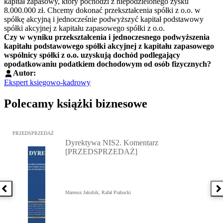
kapitał zapasowy, który pochodzi z niepodzielonego zysku
8.000.000 zł. Chcemy dokonać przekształcenia spółki z o.o. w
spółkę akcyjną i jednocześnie podwyższyć kapitał podstawowy
spółki akcyjnej z kapitału zapasowego spółki z o.o.
Czy w wyniku przekształcenia i jednoczesnego podwyższenia
kapitału podstawowego spółki akcyjnej z kapitału zapasowego
wspólnicy spółki z o.o. uzyskują dochód podlegający
opodatkowaniu podatkiem dochodowym od osób fizycznych?
Autor:
Ekspert księgowo-kadrowy
Polecamy książki biznesowe
Przejdź do: Dyrektywa NIS2. Komentarz [PRZEDSPRZEDAŻ], Mateu
PRZEDSPRZEDAŻ
Dyrektywa NIS2. Komentarz
[PRZEDSPRZEDAŻ]
Poprzednia książka
N
Mateusz Jakubik, Rafał Prabucki