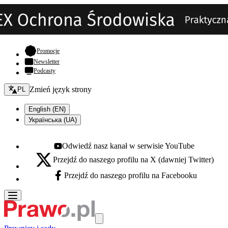
- otwiera się w nowej karcie
Promocje
Newsletter
Podcasty
Zmień język - bieżący:
Zmień język strony
PL
English (EN)
Українська (UA)
Odwiedź nasz kanał w serwisie YouTube
Youtube - otwiera się w nowej karcie
Przejdź do naszego profilu na X (dawniej Twitter)
X - otwiera się w nowej karcie
Przejdź do naszego profilu na Facebooku
Facebook - otwiera się w nowej karcie