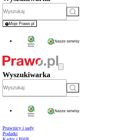
Szukaj
Moje Prawo.pl
- rejestracja i logowanie do serwisu
Nasze serwisy
Wyszukiwarka
Szukaj
Nasze serwisy
Prawnicy i sądy
Podatki
Kadry i BHP