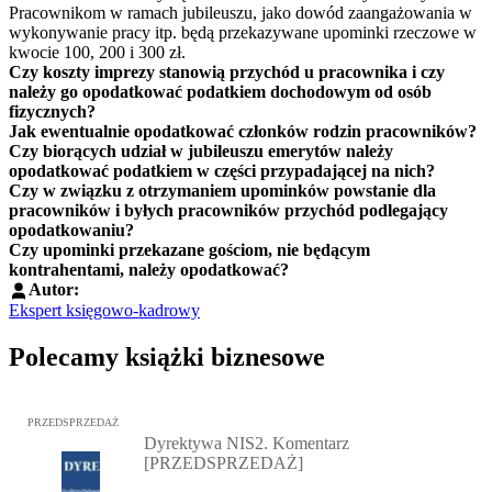
Pracownikom w ramach jubileuszu, jako dowód zaangażowania w
wykonywanie pracy itp. będą przekazywane upominki rzeczowe w
kwocie 100, 200 i 300 zł.
Czy koszty imprezy stanowią przychód u pracownika i czy
należy go opodatkować podatkiem dochodowym od osób
fizycznych?
Jak ewentualnie opodatkować członków rodzin pracowników?
Czy biorących udział w jubileuszu emerytów należy
opodatkować podatkiem w części przypadającej na nich?
Czy w związku z otrzymaniem upominków powstanie dla
pracowników i byłych pracowników przychód podlegający
opodatkowaniu?
Czy upominki przekazane gościom, nie będącym
kontrahentami, należy opodatkować?
Autor:
Ekspert księgowo-kadrowy
Polecamy książki biznesowe
Przejdź do: Dyrektywa NIS2. Komentarz [PRZEDSPRZEDAŻ], Mateu
PRZEDSPRZEDAŻ
Dyrektywa NIS2. Komentarz
[PRZEDSPRZEDAŻ]