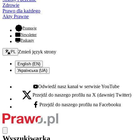
Zdrowie
Prawo dla każdego
Akty Prawne
- otwiera się w nowej karcie
Promocje
Newsletter
Podcasty
Zmień język - bieżący:
Zmień język strony
PL
English (EN)
Українська (UA)
Odwiedź nasz kanał w serwisie YouTube
Youtube - otwiera się w nowej karcie
Przejdź do naszego profilu na X (dawniej Twitter)
X - otwiera się w nowej karcie
Przejdź do naszego profilu na Facebooku
Facebook - otwiera się w nowej karcie
Wyszukiwarka