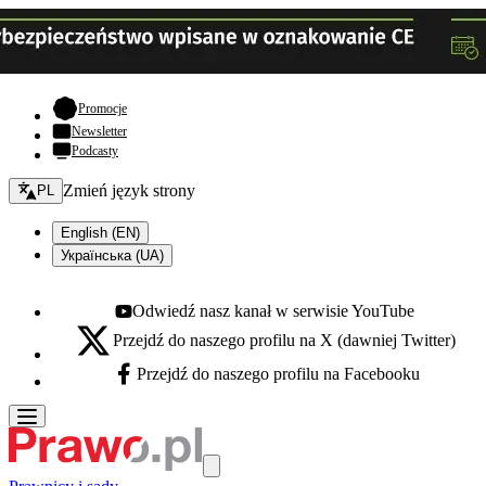
- otwiera się w nowej karcie
Promocje
Newsletter
Podcasty
Zmień język - bieżący:
Zmień język strony
PL
English (EN)
Українська (UA)
Odwiedź nasz kanał w serwisie YouTube
Youtube - otwiera się w nowej karcie
Przejdź do naszego profilu na X (dawniej Twitter)
X - otwiera się w nowej karcie
Przejdź do naszego profilu na Facebooku
Facebook - otwiera się w nowej karcie