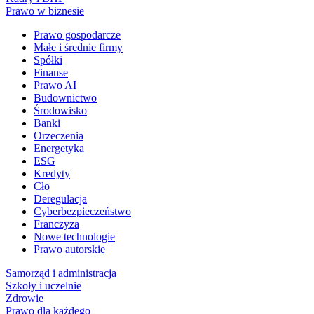
Prawo w biznesie
Prawo gospodarcze
Małe i średnie firmy
Spółki
Finanse
Prawo AI
Budownictwo
Środowisko
Banki
Orzeczenia
Energetyka
ESG
Kredyty
Cło
Deregulacja
Cyberbezpieczeństwo
Franczyza
Nowe technologie
Prawo autorskie
Samorząd i administracja
Szkoły i uczelnie
Zdrowie
Prawo dla każdego