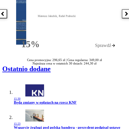
Poprzednia książka
N
Mateusz Jakubik, Rafał Prabucki
15%
Sprawdź
Rabatu
Cena promocyjna: 296,65 zł |
Cena regularna: 349,00 zł
Najniższa cena w ostatnich 30 dniach: 244,30 zł
Ostatnio dodane
15:30
Przejdź do artykułu:
Będą zmiany w opłatach na rzecz KNF
15:23
Przejdź do artykułu:
Wsparcie żeglugi pod polską banderą - prezydent podpisał ustawę