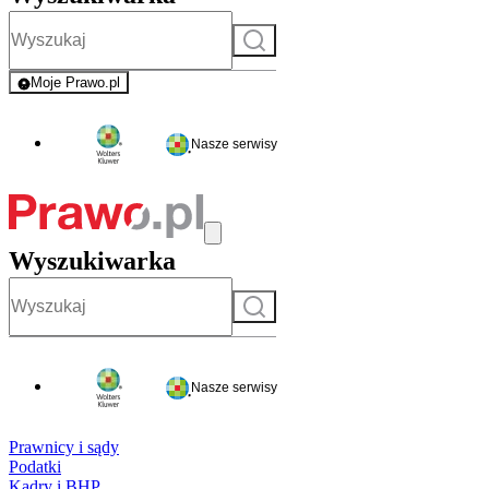
Szukaj
Moje Prawo.pl
- rejestracja i logowanie do serwisu
Nasze serwisy
Wyszukiwarka
Szukaj
Nasze serwisy
Prawnicy i sądy
Podatki
Kadry i BHP