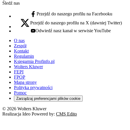
Śledź nas
Przejdź do naszego profilu na Facebooku
facebook - otwiera się w nowej karcie
Przejdź do naszego profilu na X (dawniej Twitter)
x - otwiera się w nowej karcie
Odwiedź nasz kanał w serwisie YouTube
youtube - otwiera się w nowej karcie
O nas
Zespół
Kontakt
Regulamin
Księgarnia Profinfo.pl
Wolters Kluwer
FEPI
FPOP
Mapa strony
Polityka prywatności
Pomoc
Zarządzaj preferencjami plików cookie
© 2026 Wolters Kluwer
Realizacja Ideo Powered by:
CMS Edito