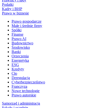
Prawnicy i sądy
Podatki
Kadry i BHP
Prawo w biznesie
Prawo gospodarcze
Małe i średnie firmy
Spółki
Finanse
Prawo AI
Budownictwo
Środowisko
Banki
Orzeczenia
Energetyka
ESG
Kredyty
Cło
Deregulacja
Cyberbezpieczeństwo
Franczyza
Nowe technologie
Prawo autorskie
Samorząd i administracja
Szkoły i uczelnie