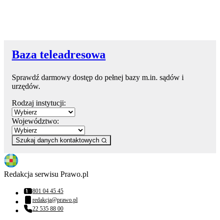
Baza teleadresowa
Sprawdź darmowy dostęp do pełnej bazy m.in. sądów i
urzędów.
Rodzaj instytucji:
Województwo:
Szukaj danych kontaktowych
Redakcja serwisu Prawo.pl
801 04 45 45
Numer telefonu:
redakcja@prawo.pl
Adres email:
22 535 88 00
Numer telefonu: