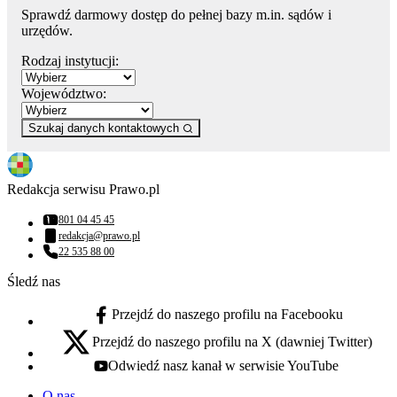
Sprawdź darmowy dostęp do pełnej bazy m.in. sądów i
urzędów.
Rodzaj instytucji:
Województwo:
Szukaj danych kontaktowych
Redakcja serwisu Prawo.pl
801 04 45 45
Numer telefonu:
redakcja@prawo.pl
Adres email:
22 535 88 00
Numer telefonu:
Śledź nas
Przejdź do naszego profilu na Facebooku
facebook - otwiera się w nowej karcie
Przejdź do naszego profilu na X (dawniej Twitter)
x - otwiera się w nowej karcie
Odwiedź nasz kanał w serwisie YouTube
youtube - otwiera się w nowej karcie
O nas