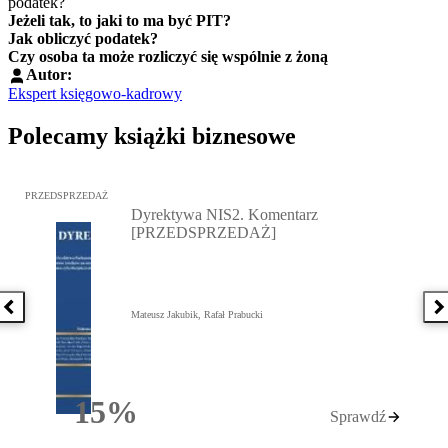
podatek?
Jeżeli tak, to jaki to ma być PIT?
Jak obliczyć podatek?
Czy osoba ta może rozliczyć się wspólnie z żoną
Autor:
Ekspert księgowo-kadrowy
Polecamy książki biznesowe
Przejdź do: Dyrektywa NIS2. Komentarz [PRZEDSPRZEDAŻ], Mateu
PRZEDSPRZEDAŻ
Dyrektywa NIS2. Komentarz
[PRZEDSPRZEDAŻ]
Poprzednia książka
N
Mateusz Jakubik, Rafał Prabucki
15%
Sprawdź
Rabatu