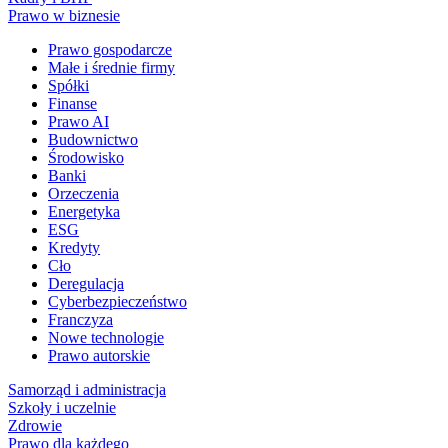
Prawo w biznesie
Prawo gospodarcze
Małe i średnie firmy
Spółki
Finanse
Prawo AI
Budownictwo
Środowisko
Banki
Orzeczenia
Energetyka
ESG
Kredyty
Cło
Deregulacja
Cyberbezpieczeństwo
Franczyza
Nowe technologie
Prawo autorskie
Samorząd i administracja
Szkoły i uczelnie
Zdrowie
Prawo dla każdego