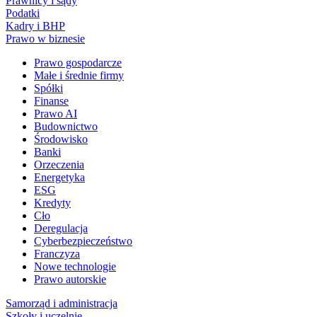
Prawnicy i sądy
Podatki
Kadry i BHP
Prawo w biznesie
Prawo gospodarcze
Małe i średnie firmy
Spółki
Finanse
Prawo AI
Budownictwo
Środowisko
Banki
Orzeczenia
Energetyka
ESG
Kredyty
Cło
Deregulacja
Cyberbezpieczeństwo
Franczyza
Nowe technologie
Prawo autorskie
Samorząd i administracja
Szkoły i uczelnie