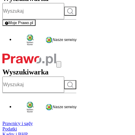
Szukaj
Moje Prawo.pl
- rejestracja i logowanie do serwisu
Nasze serwisy
Wyszukiwarka
Szukaj
Nasze serwisy
Prawnicy i sądy
Podatki
Kadry i BHP