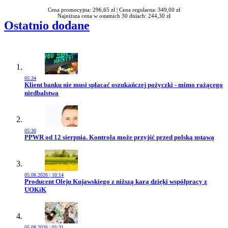
Cena promocyjna: 296,65 zł |
Cena regularna: 349,00 zł
Najniższa cena w ostatnich 30 dniach: 244,30 zł
Ostatnio dodane
05:34
Przejdź do artykułu:
Klient banku nie musi spłacać oszukańczej pożyczki - mimo rażącego
niedbalstwa
05:30
Przejdź do artykułu:
PPWR od 12 sierpnia. Kontrola może przyjść przed polską ustawą
05.08.2026 | 10:14
Przejdź do artykułu:
Producent Oleju Kujawskiego z niższą karą dzięki współpracy z
UOKiK
05.08.2026 | 05:31