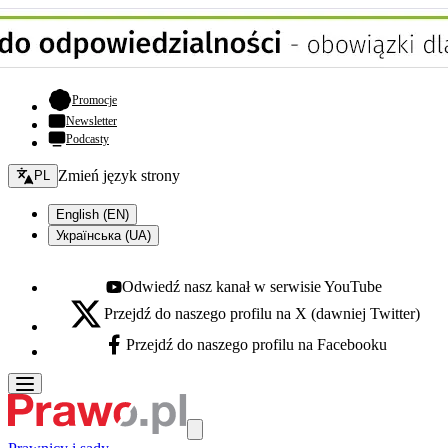
- otwiera się w nowej karcie
Promocje
Newsletter
Podcasty
Zmień język - bieżący:
Zmień język strony
PL
English (EN)
Українська (UA)
Odwiedź nasz kanał w serwisie YouTube
Youtube - otwiera się w nowej karcie
Przejdź do naszego profilu na X (dawniej Twitter)
X - otwiera się w nowej karcie
Przejdź do naszego profilu na Facebooku
Facebook - otwiera się w nowej karcie