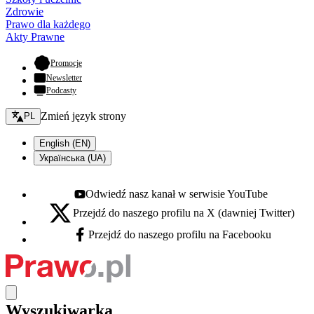
Zdrowie
Prawo dla każdego
Akty Prawne
- otwiera się w nowej karcie
Promocje
Newsletter
Podcasty
Zmień język - bieżący:
Zmień język strony
PL
English (EN)
Українська (UA)
Odwiedź nasz kanał w serwisie YouTube
Youtube - otwiera się w nowej karcie
Przejdź do naszego profilu na X (dawniej Twitter)
X - otwiera się w nowej karcie
Przejdź do naszego profilu na Facebooku
Facebook - otwiera się w nowej karcie
Wyszukiwarka