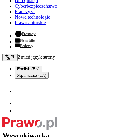
Deregulacja
Cyberbezpieczeństwo
Franczyza
Nowe technologie
Prawo autorskie
- otwiera się w nowej karcie
Promocje
Newsletter
Podcasty
Zmień język - bieżący:
Zmień język strony
PL
English (EN)
Українська (UA)
Wyszukiwarka