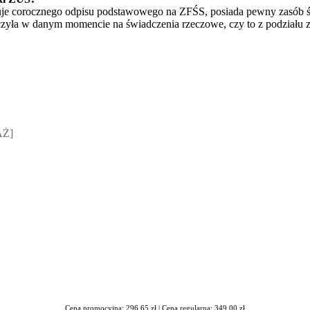
uje corocznego odpisu podstawowego na ZFŚS, posiada pewny zasób 
aczyła w danym momencie na świadczenia rzeczowe, czy to z podziału
sz Jakubik, Rafał Prabucki - otwiera się w nowym oknie
AŻ]
Cena promocyjna: 296,65 zł |
Cena regularna: 349,00 zł