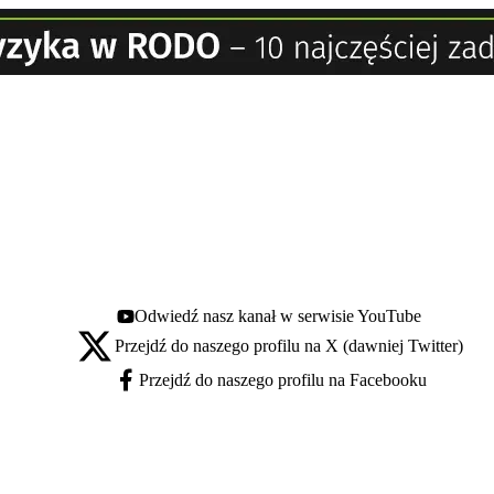
Odwiedź nasz kanał w serwisie YouTube
Youtube - otwiera się w nowej karcie
Przejdź do naszego profilu na X (dawniej Twitter)
X - otwiera się w nowej karcie
Przejdź do naszego profilu na Facebooku
Facebook - otwiera się w nowej karcie