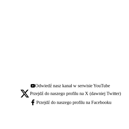
Odwiedź nasz kanał w serwisie YouTube
Youtube - otwiera się w nowej karcie
Przejdź do naszego profilu na X (dawniej Twitter)
X - otwiera się w nowej karcie
Przejdź do naszego profilu na Facebooku
Facebook - otwiera się w nowej karcie