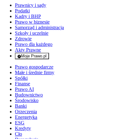
Prawnicy i sądy
Podatki
Kadry i BHP
Prawo w biznesie
Samorząd i administracja
Szkoły i uczelnie
Zdrowie
Prawo dla każdego
Akty Prawne
Moje Prawo.pl
- rejestracja i logowanie do serwisu
Prawo gospodarcze
Małe i średnie firmy
Spółki
Finanse
Prawo AI
Budownictwo
Środowisko
Banki
Orzeczenia
Energetyka
ESG
Kredyty
Cło