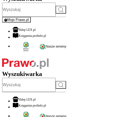
Szukaj
Moje Prawo.pl
- rejestracja i logowanie do serwisu
otwiera się w nowej karcie
Sklep LEX.pl
otwiera się w nowej karcie
Księgarnia profinfo.pl
Nasze serwisy
Wyszukiwarka
Szukaj
otwiera się w nowej karcie
Sklep LEX.pl
otwiera się w nowej karcie
Księgarnia profinfo.pl
Nasze serwisy