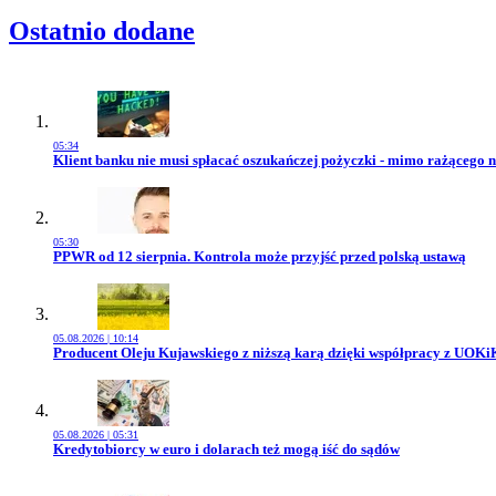
Ostatnio dodane
05:34
Przejdź do artykułu:
Klient banku nie musi spłacać oszukańczej pożyczki - mimo rażącego 
05:30
Przejdź do artykułu:
PPWR od 12 sierpnia. Kontrola może przyjść przed polską ustawą
05.08.2026 | 10:14
Przejdź do artykułu:
Producent Oleju Kujawskiego z niższą karą dzięki współpracy z UOKi
05.08.2026 | 05:31
Przejdź do artykułu:
Kredytobiorcy w euro i dolarach też mogą iść do sądów