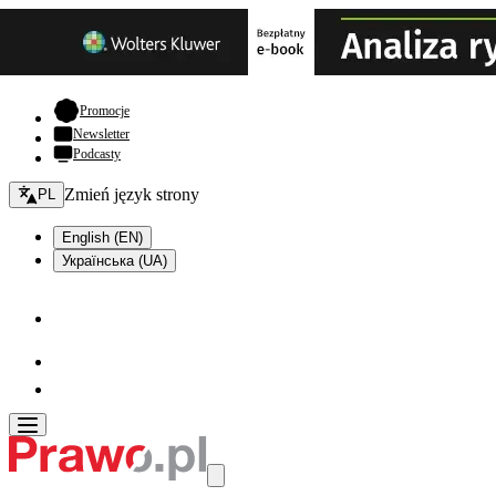
- otwiera się w nowej karcie
Promocje
Newsletter
Podcasty
Zmień język - bieżący:
Zmień język strony
PL
English (EN)
Українська (UA)