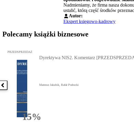
Nadmieniamy, że firma nasza dokon
ustalić, którą część środków przezn
Autor:
Ekspert księgowo-kadrowy
Polecamy książki biznesowe
Przejdź do: Dyrektywa NIS2. Komentarz [PRZEDSPRZEDAŻ], Mateu
PRZEDSPRZEDAŻ
Dyrektywa NIS2. Komentarz [PRZEDSPRZED
Mateusz Jakubik, Rafał Prabucki
Poprzednia książka
15%
Rabatu