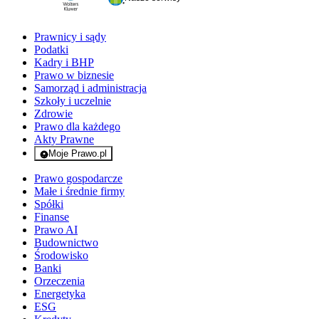
Prawnicy i sądy
Podatki
Kadry i BHP
Prawo w biznesie
Samorząd i administracja
Szkoły i uczelnie
Zdrowie
Prawo dla każdego
Akty Prawne
Moje Prawo.pl
- rejestracja i logowanie do serwisu
Prawo gospodarcze
Małe i średnie firmy
Spółki
Finanse
Prawo AI
Budownictwo
Środowisko
Banki
Orzeczenia
Energetyka
ESG