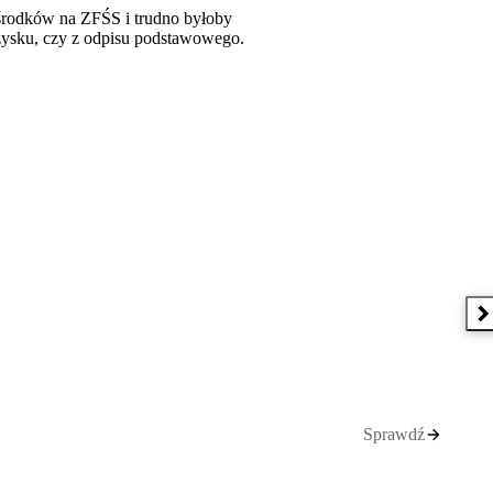
środków na ZFŚS i trudno byłoby
 zysku, czy z odpisu podstawowego.
N
Sprawdź