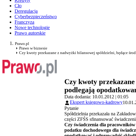
Kredyty
Cło
Deregulacja
Cyberbezpieczeństwo
Franczyza
Nowe technologie
Prawo autorskie
Prawo.pl
Prawo w biznesie
Czy kwoty przekazane z nadwyżki bilansowej spółdzielni, będące ś
Czy kwoty przekazane 
podlegają opodatkowa
Data dodania: 10.01.2012 | 01:05
Ekspert księgowo-kadrowy
10.01.
Pytanie
Spółdzielnia przekazała na Zakładow
części ZFŚS sfinansować świadczeni
Czy świadczenia dla pracowników z
podatku dochodowego dla świadczeń
opodatkować i odprowadzić skład