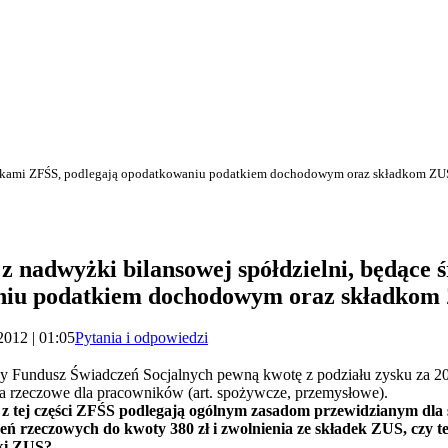
rodkami ZFŚS, podlegają opodatkowaniu podatkiem dochodowym oraz składkom ZU
z nadwyżki bilansowej spółdzielni, będące
niu podatkiem dochodowym oraz składkom
2012 | 01:05
Pytania i odpowiedzi
y Fundusz Świadczeń Socjalnych pewną kwotę z podziału zysku za 2010
a rzeczowe dla pracowników (art. spożywcze, przemysłowe).
 tej części ZFŚS podlegają ogólnym zasadom przewidzianym dla ś
 rzeczowych do kwoty 380 zł i zwolnienia ze składek ZUS, czy też
ki ZUS?