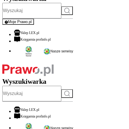
Szukaj
Moje Prawo.pl
- rejestracja i logowanie do serwisu
otwiera się w nowej karcie
Sklep LEX.pl
otwiera się w nowej karcie
Księgarnia profinfo.pl
Nasze serwisy
Wyszukiwarka
Szukaj
otwiera się w nowej karcie
Sklep LEX.pl
otwiera się w nowej karcie
Księgarnia profinfo.pl
Nasze serwisy