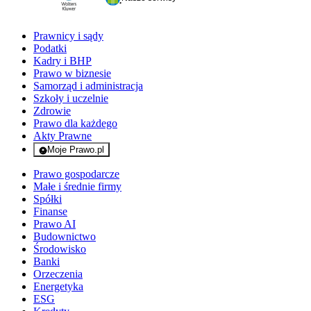
Prawnicy i sądy
Podatki
Kadry i BHP
Prawo w biznesie
Samorząd i administracja
Szkoły i uczelnie
Zdrowie
Prawo dla każdego
Akty Prawne
Moje Prawo.pl
- rejestracja i logowanie do serwisu
Prawo gospodarcze
Małe i średnie firmy
Spółki
Finanse
Prawo AI
Budownictwo
Środowisko
Banki
Orzeczenia
Energetyka
ESG