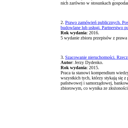
nich zarówno w stosunkach gospodarc
2.
Prawo zamówień publicznych. Pos
budowlane lub usługi. Partnerstwo p
Rok wydania
: 2016.
5 wydanie zbioru przepisów z prawa
3.
Szacowanie nieruchomości. Rzec
Autor
: Jerzy Dydenko.
Rok wydania
: 2015.
Praca ta stanowi kompendium wiedzy 
wszystkich tych, którzy stykają się
państwowej i samorządowej, bankowc
zbiorowym, co wynika ze złożoności