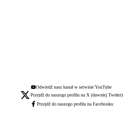
Odwiedź nasz kanał w serwisie YouTube
Youtube - otwiera się w nowej karcie
Przejdź do naszego profilu na X (dawniej Twitter)
X - otwiera się w nowej karcie
Przejdź do naszego profilu na Facebooku
Facebook - otwiera się w nowej karcie