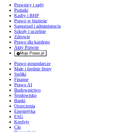
Prawnicy i sądy
Podatki
Kadry i BHP
Prawo w biznesie
Samorząd i administracja
Szkoły i uczelnie
Zdrowie
Prawo dla każdego
Akty Prawne
Moje Prawo.pl
- rejestracja i logowanie do serwisu
Prawo gospodarcze
Małe i średnie firmy
Spółki
Finanse
Prawo AI
Budownictwo
Środowisko
Banki
Orzeczenia
Energetyka
ESG
Kredyty
Cło