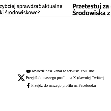
Odwiedź nasz kanał w serwisie YouTube
Youtube - otwiera się w nowej karcie
Przejdź do naszego profilu na X (dawniej Twitter)
X - otwiera się w nowej karcie
Przejdź do naszego profilu na Facebooku
Facebook - otwiera się w nowej karcie