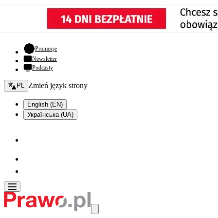
- otwiera się w nowej karcie
Promocje
Newsletter
Podcasty
Zmień język - bieżący:
Zmień język strony
PL
English (EN)
Українська (UA)