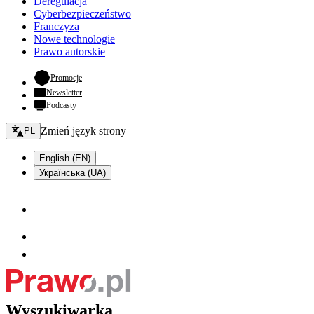
Deregulacja
Cyberbezpieczeństwo
Franczyza
Nowe technologie
Prawo autorskie
- otwiera się w nowej karcie
Promocje
Newsletter
Podcasty
Zmień język - bieżący:
Zmień język strony
PL
English (EN)
Українська (UA)
Wyszukiwarka