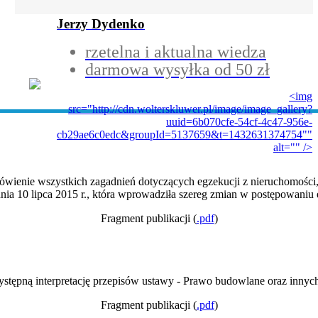
Jerzy Dydenko
rzetelna i aktualna wiedza
darmowa wysyłka od 50 zł
<img
src="http://cdn.wolterskluwer.pl/image/image_gallery?
uuid=6b070cfe-54cf-4c47-956e-
cb29ae6c0edc&groupId=5137659&t=1432631374754""
alt="" />
wienie wszystkich zagadnień dotyczących egzekucji z nieruchomości,
nia 10 lipca 2015 r., która wprowadziła szereg zmian w postępowaniu
Fragment publikacji (
.pdf
)
ystępną interpretację przepisów ustawy - Prawo budowlane oraz inny
Fragment publikacji (
.pdf
)