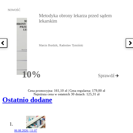
Przejdź do: Metodyka obrony lekarza przed sądem lekarskim, Marc
NOWOŚĆ
Metodyka obrony lekarza przed sądem
lekarskim
Poprzednia książka
N
Marcin Burdzik, Radosław Tymiński
10%
Sprawdź
Rabatu
Cena promocyjna: 161,10 zł |
Cena regularna: 179,00 zł
Najniższa cena w ostatnich 30 dniach: 125,31 zł
Ostatnio dodane
06.08.2026 | 11:07