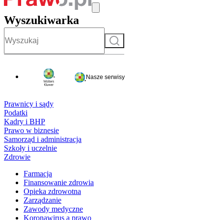
Wyszukiwarka
Szukaj
Nasze serwisy
Prawnicy i sądy
Podatki
Kadry i BHP
Prawo w biznesie
Samorząd i administracja
Szkoły i uczelnie
Zdrowie
Farmacja
Finansowanie zdrowia
Opieka zdrowotna
Zarządzanie
Zawody medyczne
Koronawirus a prawo