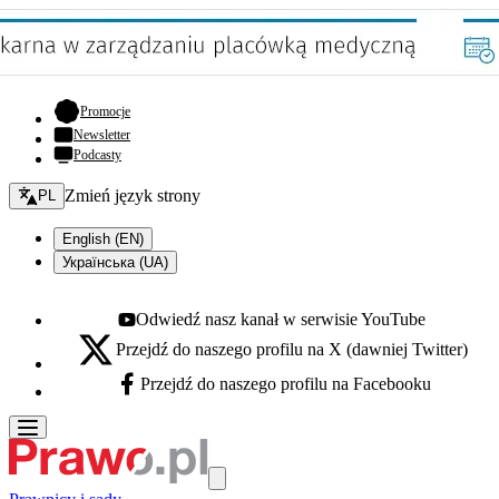
- otwiera się w nowej karcie
Promocje
Newsletter
Podcasty
Zmień język - bieżący:
Zmień język strony
PL
English (EN)
Українська (UA)
Odwiedź nasz kanał w serwisie YouTube
Youtube - otwiera się w nowej karcie
Przejdź do naszego profilu na X (dawniej Twitter)
X - otwiera się w nowej karcie
Przejdź do naszego profilu na Facebooku
Facebook - otwiera się w nowej karcie