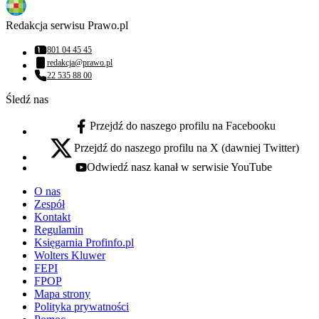
Redakcja serwisu Prawo.pl
801 04 45 45
Numer telefonu:
redakcja@prawo.pl
Adres email:
22 535 88 00
Numer telefonu:
Śledź nas
Przejdź do naszego profilu na Facebooku
facebook - otwiera się w nowej karcie
Przejdź do naszego profilu na X (dawniej Twitter)
x - otwiera się w nowej karcie
Odwiedź nasz kanał w serwisie YouTube
youtube - otwiera się w nowej karcie
O nas
Zespół
Kontakt
Regulamin
Księgarnia Profinfo.pl
Wolters Kluwer
FEPI
FPOP
Mapa strony
Polityka prywatności