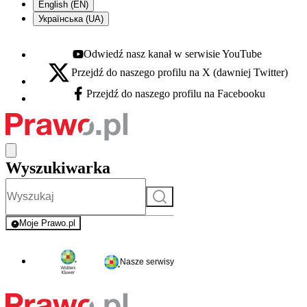
English (EN)
Українська (UA)
Odwiedź nasz kanał w serwisie YouTube
Youtube - otwiera się w nowej karcie
Przejdź do naszego profilu na X (dawniej Twitter)
X - otwiera się w nowej karcie
Przejdź do naszego profilu na Facebooku
Facebook - otwiera się w nowej karcie
Wyszukiwarka
Szukaj
Moje Prawo.pl
- rejestracja i logowanie do serwisu
Nasze serwisy