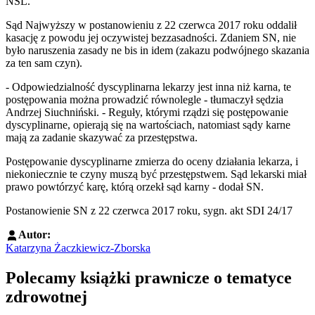
NSL.
Sąd Najwyższy w postanowieniu z 22 czerwca 2017 roku oddalił
kasację z powodu jej oczywistej bezzasadności. Zdaniem SN, nie
było naruszenia zasady ne bis in idem (zakazu podwójnego skazania
za ten sam czyn).
- Odpowiedzialność dyscyplinarna lekarzy jest inna niż karna, te
postępowania można prowadzić równolegle - tłumaczył sędzia
Andrzej Siuchniński. - Reguły, którymi rządzi się postępowanie
dyscyplinarne, opierają się na wartościach, natomiast sądy karne
mają za zadanie skazywać za przestępstwa.
Postępowanie dyscyplinarne zmierza do oceny działania lekarza, i
niekoniecznie te czyny muszą być przestępstwem. Sąd lekarski miał
prawo powtórzyć karę, którą orzekł sąd karny - dodał SN.
Postanowienie SN z 22 czerwca 2017 roku, sygn. akt SDI 24/17
Autor:
Katarzyna Żaczkiewicz-Zborska
Polecamy książki prawnicze o tematyce
zdrowotnej