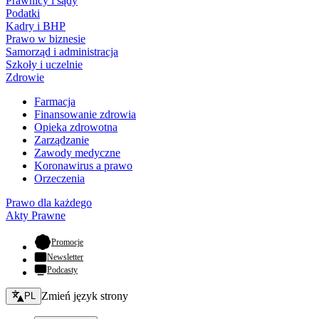
Prawnicy i sądy
Podatki
Kadry i BHP
Prawo w biznesie
Samorząd i administracja
Szkoły i uczelnie
Zdrowie
Farmacja
Finansowanie zdrowia
Opieka zdrowotna
Zarządzanie
Zawody medyczne
Koronawirus a prawo
Orzeczenia
Prawo dla każdego
Akty Prawne
- otwiera się w nowej karcie
Promocje
Newsletter
Podcasty
Zmień język - bieżący:
Zmień język strony
PL