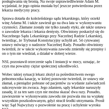
posługiwania się bronią. Na swoje usprawiedliwienie Adam M.
wyjaśniał, że jego opinia musiała być jeszcze potwierdzona przez
lekarza medycyny pracy.
Sprawa dotarła do koleżeńskiego sądu lekarskiego, który orzekł
winę Adama M. i także zawiesił go na dwa lata w wykonywaniu
czynności. Złamane zostały nie tylko zasady etyki, ale także ustawa
o zawodzie lekarza i lekarza dentysty. Obwiniony poskarżył się do
Naczelnego Sądu Lekarskiego przy Naczelnej Radzie Lekarskiej,
twierdząc, że Trybunał Konstytucyjny uchylił art. 54 cytowanej
ustawy mówiący o nadzorze Naczelnej Rady. Ponadto obwiniony
twierdził, że w takcie wykonywania zawodu zmieniły się przepisy i
on o tym nie wiedział, a działał w dobrej wierze.
NSL pozostawił orzeczenie sądu I instancji w mocy, uznając, że
czyn ma poważny ciężar społecznej szkodliwości.
Wobec takiej sytuacji lekarz złożył za pośrednictwem swego
pełnomocnika kasację, w której ponownie twierdził, że ustawy nie
złamał, a pieniądze pobrane od pacjentów za wydanie zaświadczeń
sukcesywnie im zwraca. Jego zdaniem, sądy lekarskie naruszyły
zasadę, iż za ten sam czyn nie można skazać dwa razy. Ponadto,
zawieszenie w wykonywaniu zawodu nie pozwala mu na wypłatę
wszystkim poszkodowanym, gdyż stracił środki utrzymania. Prosił
więc Sąd Najwyższy o pozwolenie na pracę i uchylenie wyroku