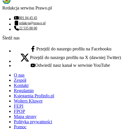
Redakcja serwisu Prawo.pl
801 04 45 45
Numer telefonu:
redakcja@prawo.pl
Adres email:
22 535 88 00
Numer telefonu:
Śledź nas
Przejdź do naszego profilu na Facebooku
facebook - otwiera się w nowej karcie
Przejdź do naszego profilu na X (dawniej Twitter)
x - otwiera się w nowej karcie
Odwiedź nasz kanał w serwisie YouTube
youtube - otwiera się w nowej karcie
O nas
Zespół
Kontakt
Regulamin
Księgarnia Profinfo.pl
Wolters Kluwer
FEPI
FPOP
Mapa strony
Polityka prywatności
Pomoc