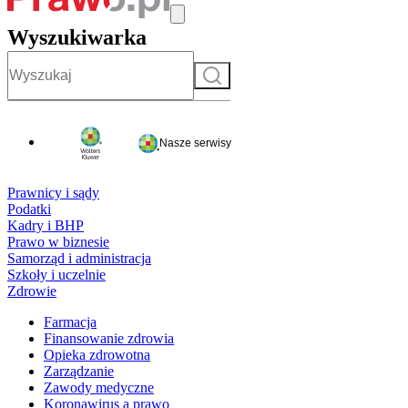
Wyszukiwarka
Szukaj
Nasze serwisy
Prawnicy i sądy
Podatki
Kadry i BHP
Prawo w biznesie
Samorząd i administracja
Szkoły i uczelnie
Zdrowie
Farmacja
Finansowanie zdrowia
Opieka zdrowotna
Zarządzanie
Zawody medyczne
Koronawirus a prawo