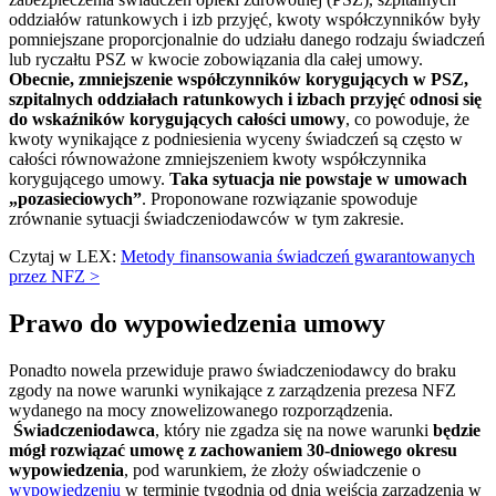
oddziałów ratunkowych i izb przyjęć, kwoty współczynników były
pomniejszane proporcjonalnie do udziału danego rodzaju świadczeń
lub ryczałtu PSZ w kwocie zobowiązania dla całej umowy.
Obecnie, zmniejszenie współczynników korygujących w PSZ,
szpitalnych oddziałach ratunkowych i izbach przyjęć odnosi się
do wskaźników korygujących całości umowy
, co powoduje, że
kwoty wynikające z podniesienia wyceny świadczeń są często w
całości równoważone zmniejszeniem kwoty współczynnika
korygującego umowy.
Taka sytuacja nie powstaje w umowach
„pozasieciowych”
. Proponowane rozwiązanie spowoduje
zrównanie sytuacji świadczeniodawców w tym zakresie.
Czytaj w LEX:
Metody finansowania świadczeń gwarantowanych
przez NFZ >
Prawo do wypowiedzenia umowy
Ponadto nowela przewiduje prawo świadczeniodawcy do braku
zgody na nowe warunki wynikające z zarządzenia prezesa NFZ
wydanego na mocy znowelizowanego rozporządzenia.
Świadczeniodawca
, który nie zgadza się na nowe warunki
będzie
mógł rozwiązać umowę z zachowaniem 30-dniowego okresu
wypowiedzenia
, pod warunkiem, że złoży oświadczenie o
wypowiedzeniu
w terminie tygodnia od dnia wejścia zarządzenia w