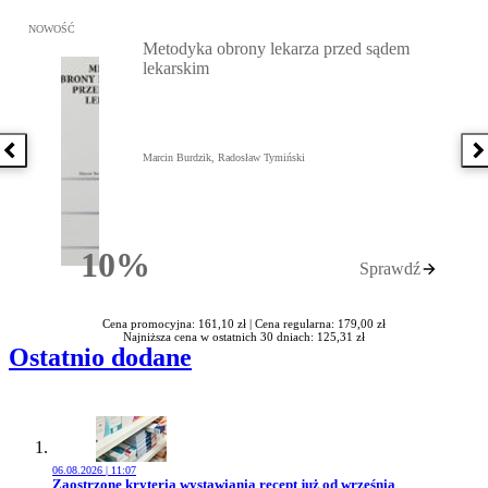
Przejdź do: Metodyka obrony lekarza przed sądem lekarskim, Marc
NOWOŚĆ
Metodyka obrony lekarza przed sądem
lekarskim
Poprzednia książka
N
Marcin Burdzik, Radosław Tymiński
10%
Sprawdź
Rabatu
Cena promocyjna: 161,10 zł |
Cena regularna: 179,00 zł
Najniższa cena w ostatnich 30 dniach: 125,31 zł
Ostatnio dodane
06.08.2026 | 11:07
Przejdź do artykułu:
Zaostrzone kryteria wystawiania recept już od września