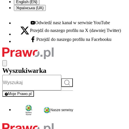
English (EN)
Українська (UA)
Odwiedź nasz kanał w serwisie YouTube
Youtube - otwiera się w nowej karcie
Przejdź do naszego profilu na X (dawniej Twitter)
X - otwiera się w nowej karcie
Przejdź do naszego profilu na Facebooku
Facebook - otwiera się w nowej karcie
Wyszukiwarka
Szukaj
Moje Prawo.pl
- rejestracja i logowanie do serwisu
Nasze serwisy