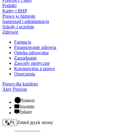
Prawnicy i sądy
Podatki
Kadry i BHP
Prawo w biznesie
Samorząd i administracja
Szkoły i uczelnie
Zdrowie
Farmacja
Finansowanie zdrowia
Opieka zdrowotna
Zarządzanie
Zawody medyczne
Koronawirus a prawo
Orzeczenia
Prawo dla każdego
Akty Prawne
- otwiera się w nowej karcie
Promocje
Newsletter
Podcasty
Zmień język - bieżący:
Zmień język strony
PL