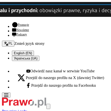
- otwiera się w nowej karcie
Promocje
Newsletter
Podcasty
Zmień język - bieżący:
Zmień język strony
PL
English (EN)
Українська (UA)
Odwiedź nasz kanał w serwisie YouTube
Youtube - otwiera się w nowej karcie
Przejdź do naszego profilu na X (dawniej Twitter)
X - otwiera się w nowej karcie
Przejdź do naszego profilu na Facebooku
Facebook - otwiera się w nowej karcie