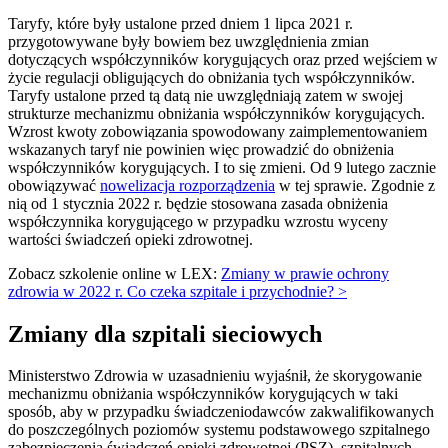
Taryfy, które były ustalone przed dniem 1 lipca 2021 r.
przygotowywane były bowiem bez uwzględnienia zmian
dotyczących współczynników korygujących oraz przed wejściem w
życie regulacji obligujących do obniżania tych współczynników.
Taryfy ustalone przed tą datą nie uwzględniają zatem w swojej
strukturze mechanizmu obniżania współczynników korygujących.
Wzrost kwoty zobowiązania spowodowany zaimplementowaniem
wskazanych taryf nie powinien więc prowadzić do obniżenia
współczynników korygujących. I to się zmieni. Od 9 lutego zacznie
obowiązywać
nowelizacja rozporządzenia
w tej sprawie. Zgodnie z
nią od 1 stycznia 2022 r. będzie stosowana zasada obniżenia
współczynnika korygującego w przypadku wzrostu wyceny
wartości świadczeń opieki zdrowotnej.
Zobacz szkolenie online w LEX:
Zmiany w prawie ochrony
zdrowia w 2022 r. Co czeka szpitale i przychodnie? >
Zmiany dla szpitali sieciowych
Ministerstwo Zdrowia w uzasadnieniu wyjaśnił, że skorygowanie
mechanizmu obniżania współczynników korygujących w taki
sposób, aby w przypadku świadczeniodawców zakwalifikowanych
do poszczególnych poziomów systemu podstawowego szpitalnego
zabezpieczenia świadczeń opieki zdrowotnej (PSZ), szpitalnych