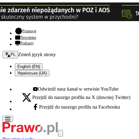
- otwiera się w nowej karcie
Promocje
Newsletter
Podcasty
Zmień język - bieżący:
Zmień język strony
PL
English (EN)
Українська (UA)
Odwiedź nasz kanał w serwisie YouTube
Youtube - otwiera się w nowej karcie
Przejdź do naszego profilu na X (dawniej Twitter)
X - otwiera się w nowej karcie
Przejdź do naszego profilu na Facebooku
Facebook - otwiera się w nowej karcie