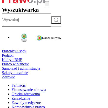
Wyszukiwarka
Szukaj
Nasze serwisy
Prawnicy i sądy
Podatki
Kadry i BHP
Prawo w biznesie
Samorząd i administracja
Szkoły i uczelnie
Zdrowie
Farmacja
Finansowanie zdrowia
Opieka zdrowotna
Zarządzanie
Zawody medyczne
Koronawirus a prawo