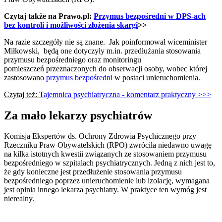
Czytaj także na Prawo.pl:
Przymus bezpośredni w DPS-ach
bez kontroli i możliwości złożenia skargi
>>
Na razie szczegóły nie są znane. Jak poinformował wiceminister
Miłkowski, będą one dotyczyły m.in. przedłużania stosowania
przymusu bezpośredniego oraz monitoringu
pomieszczeń przeznaczonych do obserwacji osoby, wobec której
zastosowano
przymus bezpośredni
w postaci unieruchomienia.
Czytaj też: T
ajemnica psychiatryczna - komentarz praktyczny >>>
Za mało lekarzy psychiatrów
Komisja Ekspertów ds. Ochrony Zdrowia Psychicznego przy
Rzeczniku Praw Obywatelskich (RPO) zwróciła niedawno uwagę
na kilka istotnych kwestii związanych ze stosowaniem przymusu
bezpośredniego w szpitalach psychiatrycznych. Jedną z nich jest to,
że gdy konieczne jest przedłużenie stosowania przymusu
bezpośredniego poprzez unieruchomienie lub izolację, wymagana
jest opinia innego lekarza psychiatry. W praktyce ten wymóg jest
nierealny.