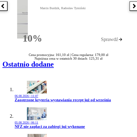
Poprzednia książka
N
Marcin Burdzik, Radosław Tymiński
10%
Sprawdź
Rabatu
Cena promocyjna: 161,10 zł |
Cena regularna: 179,00 zł
Najniższa cena w ostatnich 30 dniach: 125,31 zł
Ostatnio dodane
06.08.2026 | 11:07
Przejdź do artykułu:
Zaostrzone kryteria wystawiania recept już od września
05.08.2026 | 06:11
Przejdź do artykułu:
NFZ nie zapłaci za zabiegi już wykonane