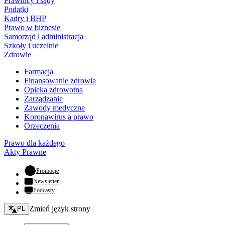
Prawnicy i sądy
Podatki
Kadry i BHP
Prawo w biznesie
Samorząd i administracja
Szkoły i uczelnie
Zdrowie
Farmacja
Finansowanie zdrowia
Opieka zdrowotna
Zarządzanie
Zawody medyczne
Koronawirus a prawo
Orzeczenia
Prawo dla każdego
Akty Prawne
- otwiera się w nowej karcie
Promocje
Newsletter
Podcasty
Zmień język - bieżący:
Zmień język strony
PL