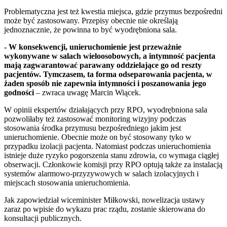
Problematyczna jest też kwestia miejsca, gdzie przymus bezpośredni
może być zastosowany. Przepisy obecnie nie określają
jednoznacznie, że powinna to być wyodrębniona sala.
- W konsekwencji, unieruchomienie jest przeważnie
wykonywane w salach wieloosobowych, a intymność pacjenta
mają zagwarantować parawany oddzielające go od reszty
pacjentów. Tymczasem, ta forma odseparowania pacjenta, w
żaden sposób nie zapewnia intymności i poszanowania jego
godności
– zwraca uwagę Marcin Wiącek.
W opinii ekspertów działających przy RPO, wyodrębniona sala
pozwoliłaby też zastosować monitoring wizyjny podczas
stosowania środka przymusu bezpośredniego jakim jest
unieruchomienie. Obecnie może on być stosowany tyko w
przypadku izolacji pacjenta. Natomiast podczas unieruchomienia
istnieje duże ryzyko pogorszenia stanu zdrowia, co wymaga ciągłej
obserwacji. Członkowie komisji przy RPO optują także za instalacją
systemów alarmowo-przyzywowych w salach izolacyjnych i
miejscach stosowania unieruchomienia.
Jak zapowiedział wiceminister Miłkowski, nowelizacja ustawy
zaraz po wpisie do wykazu prac rządu, zostanie skierowana do
konsultacji publicznych.