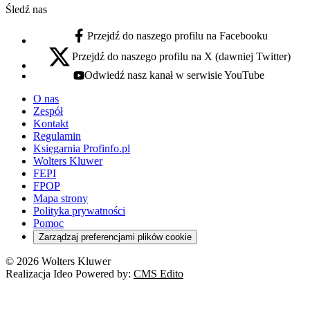
Śledź nas
Przejdź do naszego profilu na Facebooku
facebook - otwiera się w nowej karcie
Przejdź do naszego profilu na X (dawniej Twitter)
x - otwiera się w nowej karcie
Odwiedź nasz kanał w serwisie YouTube
youtube - otwiera się w nowej karcie
O nas
Zespół
Kontakt
Regulamin
Księgarnia Profinfo.pl
Wolters Kluwer
FEPI
FPOP
Mapa strony
Polityka prywatności
Pomoc
Zarządzaj preferencjami plików cookie
© 2026 Wolters Kluwer
Realizacja Ideo Powered by:
CMS Edito