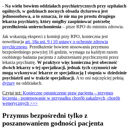
- Na wielu bowiem oddziałach psychiatrycznych przy szpitalach
ogólnych, w godzinach nocnych obsada dyżurowa jest
jednoosobowa, a to oznacza, że nie ma po prostu drugiego
lekarza psychiatry, który mógłby zaopiniować potrzebę
przedłużenia unieruchomienia
– pisze RPO do ministra zdrowia.
Jak wskazują eksperci z komisji przy RPO, konieczna jest
nowelizacja
art. 18a ust. 9 i 10 ustawy o ochronie zdrowia
psychicznego
. Przedłużenie bowiem stosowania przymusu
bezpośredniego powyżej 16 godzin, wymaga za każdym razem
osobistego badania pacjenta z zaburzeniami psychicznymi przez
lekarza psychiatrę.
W praktyce więc konieczna jest obecność
dwóch lekarzy o tej specjalizacji, jednak tych czynności nie
mogą wykonywać lekarze ze specjalizacją I stopnia w dziedzinie
psychiatrii ani w trakcie specjalizacji.
A to oni najczęściej pełnią
dyżury
na oddziałach.
Czytaj też:
Konieczne ograniczenie praw pacjenta – przymus
leczenia - postępowanie w przypadku chorób zakaźnych, chorób
wenerycznych >>>
Przymus bezpośredni tylko z
poszanowaniem godności pacjenta