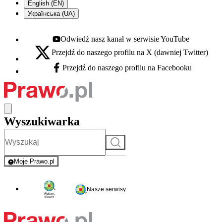
English (EN)
Українська (UA)
Odwiedź nasz kanał w serwisie YouTube
Youtube - otwiera się w nowej karcie
Przejdź do naszego profilu na X (dawniej Twitter)
X - otwiera się w nowej karcie
Przejdź do naszego profilu na Facebooku
Facebook - otwiera się w nowej karcie
Wyszukiwarka
Szukaj
Moje Prawo.pl
- rejestracja i logowanie do serwisu
Nasze serwisy