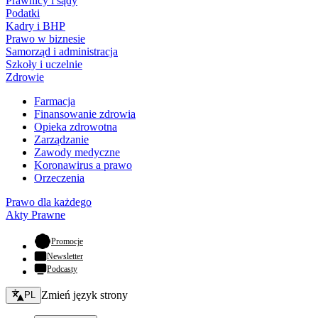
Prawnicy i sądy
Podatki
Kadry i BHP
Prawo w biznesie
Samorząd i administracja
Szkoły i uczelnie
Zdrowie
Farmacja
Finansowanie zdrowia
Opieka zdrowotna
Zarządzanie
Zawody medyczne
Koronawirus a prawo
Orzeczenia
Prawo dla każdego
Akty Prawne
- otwiera się w nowej karcie
Promocje
Newsletter
Podcasty
Zmień język - bieżący:
Zmień język strony
PL