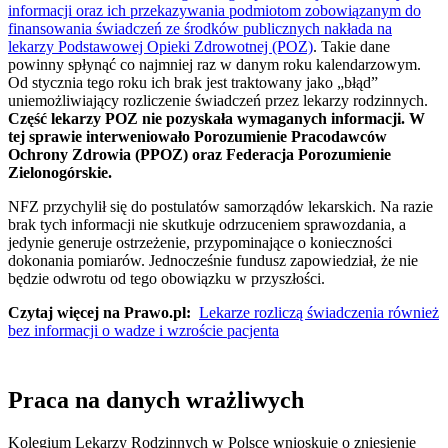
informacji oraz ich przekazywania podmiotom zobowiązanym do
finansowania świadczeń ze środków publicznych nakłada na
lekarzy Podstawowej Opieki Zdrowotnej (POZ)
. Takie dane
powinny spłynąć co najmniej raz w danym roku kalendarzowym.
Od stycznia tego roku ich brak jest traktowany jako „błąd”
uniemożliwiający rozliczenie świadczeń przez lekarzy rodzinnych.
Część lekarzy POZ nie pozyskała wymaganych informacji. W
tej sprawie interweniowało Porozumienie Pracodawców
Ochrony Zdrowia (PPOZ) oraz Federacja Porozumienie
Zielonogórskie.
NFZ przychylił się do postulatów samorządów lekarskich. Na razie
brak tych informacji nie skutkuje odrzuceniem sprawozdania, a
jedynie generuje ostrzeżenie, przypominające o konieczności
dokonania pomiarów. Jednocześnie fundusz zapowiedział, że nie
będzie odwrotu od tego obowiązku w przyszłości.
Czytaj więcej na Prawo.pl:
Lekarze rozliczą świadczenia również
bez informacji o wadze i wzroście pacjenta
Praca na danych wrażliwych
Kolegium Lekarzy Rodzinnych w Polsce wnioskuje o zniesienie