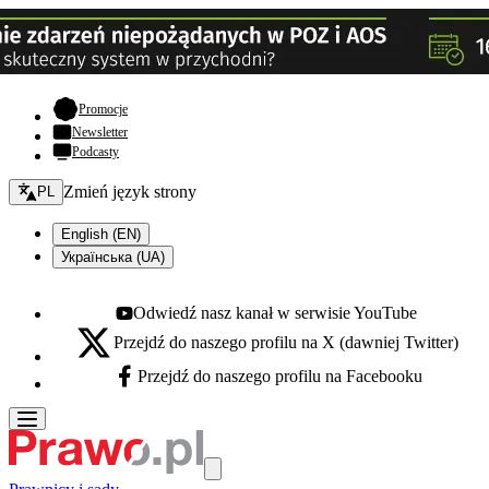
- otwiera się w nowej karcie
Promocje
Newsletter
Podcasty
Zmień język - bieżący:
Zmień język strony
PL
English (EN)
Українська (UA)
Odwiedź nasz kanał w serwisie YouTube
Youtube - otwiera się w nowej karcie
Przejdź do naszego profilu na X (dawniej Twitter)
X - otwiera się w nowej karcie
Przejdź do naszego profilu na Facebooku
Facebook - otwiera się w nowej karcie