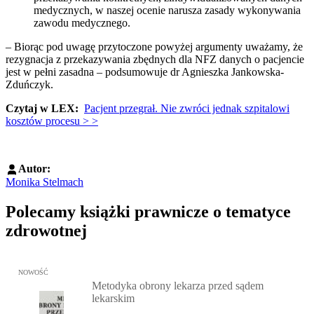
medycznych, w naszej ocenie narusza zasady wykonywania
zawodu medycznego.
– Biorąc pod uwagę przytoczone powyżej argumenty uważamy, że
rezygnacja z przekazywania zbędnych dla NFZ danych o pacjencie
jest w pełni zasadna – podsumowuje dr Agnieszka Jankowska-
Zduńczyk.
Czytaj w LEX:
Pacjent przegrał. Nie zwróci jednak szpitalowi
kosztów procesu > >
Autor:
Monika Stelmach
Polecamy książki prawnicze o tematyce
zdrowotnej
Przejdź do: Metodyka obrony lekarza przed sądem lekarskim, Marc
NOWOŚĆ
Metodyka obrony lekarza przed sądem
lekarskim