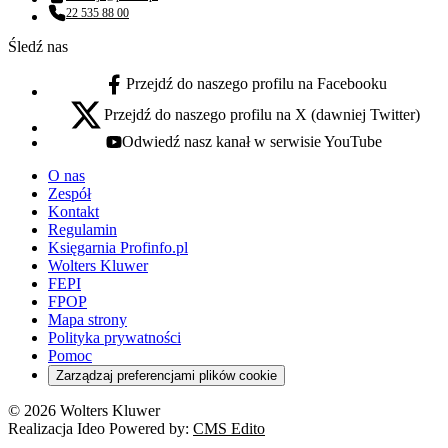
Adres email:
22 535 88 00
Numer telefonu:
Śledź nas
Przejdź do naszego profilu na Facebooku
facebook - otwiera się w nowej karcie
Przejdź do naszego profilu na X (dawniej Twitter)
x - otwiera się w nowej karcie
Odwiedź nasz kanał w serwisie YouTube
youtube - otwiera się w nowej karcie
O nas
Zespół
Kontakt
Regulamin
Księgarnia Profinfo.pl
Wolters Kluwer
FEPI
FPOP
Mapa strony
Polityka prywatności
Pomoc
Zarządzaj preferencjami plików cookie
© 2026 Wolters Kluwer
Realizacja Ideo Powered by:
CMS Edito