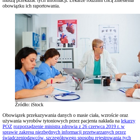
muszą przekazać tych informacji. Lekarze rodzinni chcą zniesienia
obowiązku ich raportowania.
Źródło: iStock
Obowiązek przekazywania danych o masie ciała, wzroście oraz
używania wyrobów tytoniowych przez pacjenta nakłada na
lekarzy
POZ
rozporządzenie ministra zdrowia z 26 czerwca 2019 r. w
sprawie zakresu niezbędnych informacji przetwarzanych przez
świadczeniodawców, szczegółowego sposobu rejestrowania tych