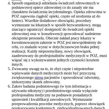
Sposób organizacji udzielania świadczeń zdrowotnych w
podstawowej opiece zdrowotnej co do zasady nie ma
charakteru świadczenia incydentalnego. Opieka zdrowotna w
POZ zapewnia ciągłość opieki, często od urodzenia aż do
śmierci. Wszelkie dodatkowe obowiązki, procedury
wymuszane na lekarzach w sposób bezwarunkowy, mogą
znacząco ograniczyć dostępność do świadczeń opieki
zdrowotnej oraz w konsekwencji spowodować nadmierne
obciążenie personelu. Obecnie nakład pracy lekarzy w
kwestionowanym zakresie w POZ jest niewspółmierny do
celu, co znalazło wyraz w dotychczasowym braku pełnej
realizacji. Każdy nieprzemyślany, nowy obowiązek,
zaadresowany do profesjonalistów medycznych w POZ, musi
wiązać się z wykonywaniem jednych czynności kosztem
innych.
Zwracamy uwagę na to, że zbyt częste i niepotrzebne
wpisywanie danych medycznych może być przyczyną
zwiększonego
stresu
pacjentów i spowodować odwrotny,
niekorzystny skutek zdrowotny.
Zakres badania podmiotowego (w tym informacja o
używaniu nikotyny) i przedmiotowego ustala wyłącznie
profesjonalista medyczny na podstawie posiadanych
uprawnień i kwalifikacji zawodowych. Wymuszanie
przeprowadzenia procedur medycznych, poprzez obowiązek
przekazywania konkretnych, zindywidualizowanych danych