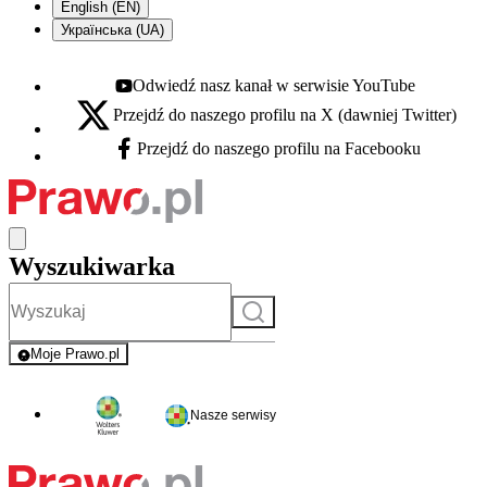
English (EN)
Українська (UA)
Odwiedź nasz kanał w serwisie YouTube
Youtube - otwiera się w nowej karcie
Przejdź do naszego profilu na X (dawniej Twitter)
X - otwiera się w nowej karcie
Przejdź do naszego profilu na Facebooku
Facebook - otwiera się w nowej karcie
Wyszukiwarka
Szukaj
Moje Prawo.pl
- rejestracja i logowanie do serwisu
Nasze serwisy