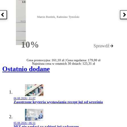
Poprzednia książka
N
Marcin Burdzik, Radosław Tymiński
10%
Sprawdź
Rabatu
Cena promocyjna: 161,10 zł |
Cena regularna: 179,00 zł
Najniższa cena w ostatnich 30 dniach: 125,31 zł
Ostatnio dodane
06.08.2026 | 11:07
Przejdź do artykułu:
Zaostrzone kryteria wystawiania recept już od września
05.08.2026 | 06:11
Przejdź do artykułu:
NFZ nie zapłaci za zabiegi już wykonane