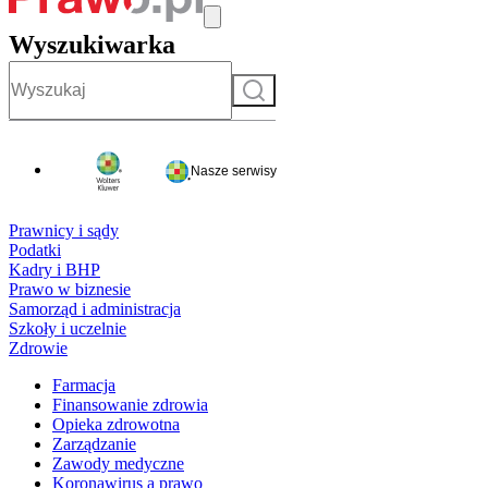
Wyszukiwarka
Szukaj
Nasze serwisy
Prawnicy i sądy
Podatki
Kadry i BHP
Prawo w biznesie
Samorząd i administracja
Szkoły i uczelnie
Zdrowie
Farmacja
Finansowanie zdrowia
Opieka zdrowotna
Zarządzanie
Zawody medyczne
Koronawirus a prawo