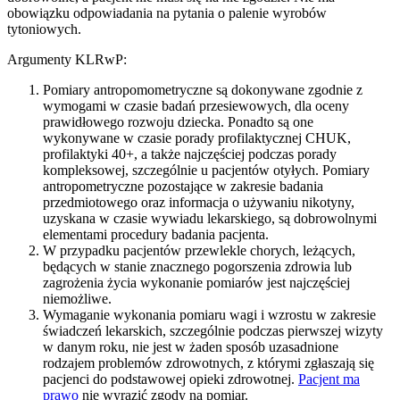
obowiązku odpowiadania na pytania o palenie wyrobów
tytoniowych.
Argumenty KLRwP:
Pomiary antropomometryczne są dokonywane zgodnie z
wymogami w czasie badań przesiewowych, dla oceny
prawidłowego rozwoju dziecka. Ponadto są one
wykonywane w czasie porady profilaktycznej CHUK,
profilaktyki 40+, a także najczęściej podczas porady
kompleksowej, szczególnie u pacjentów otyłych. Pomiary
antropometryczne pozostające w zakresie badania
przedmiotowego oraz informacja o używaniu nikotyny,
uzyskana w czasie wywiadu lekarskiego, są dobrowolnymi
elementami procedury badania pacjenta.
W przypadku pacjentów przewlekle chorych, leżących,
będących w stanie znacznego pogorszenia zdrowia lub
zagrożenia życia wykonanie pomiarów jest najczęściej
niemożliwe.
Wymaganie wykonania pomiaru wagi i wzrostu w zakresie
świadczeń lekarskich, szczególnie podczas pierwszej wizyty
w danym roku, nie jest w żaden sposób uzasadnione
rodzajem problemów zdrowotnych, z którymi zgłaszają się
pacjenci do podstawowej opieki zdrowotnej.
Pacjent ma
prawo
nie wyrazić zgody na pomiar.