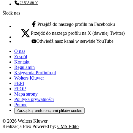
22 535 88 00
Numer telefonu:
Śledź nas
Przejdź do naszego profilu na Facebooku
facebook - otwiera się w nowej karcie
Przejdź do naszego profilu na X (dawniej Twitter)
x - otwiera się w nowej karcie
Odwiedź nasz kanał w serwisie YouTube
youtube - otwiera się w nowej karcie
O nas
Zespół
Kontakt
Regulamin
Księgarnia Profinfo.pl
Wolters Kluwer
FEPI
FPOP
Mapa strony
Polityka prywatności
Pomoc
Zarządzaj preferencjami plików cookie
© 2026 Wolters Kluwer
Realizacja Ideo Powered by:
CMS Edito