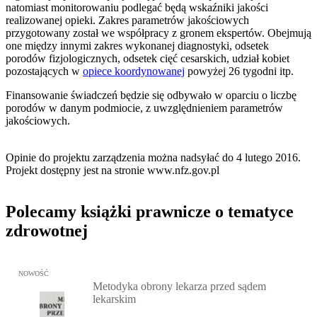
natomiast monitorowaniu podlegać będą wskaźniki jakości
realizowanej opieki. Zakres parametrów jakościowych
przygotowany został we współpracy z gronem ekspertów. Obejmują
one między innymi zakres wykonanej diagnostyki, odsetek
porodów fizjologicznych, odsetek cięć cesarskich, udział kobiet
pozostających w
opiece koordynowanej
powyżej 26 tygodni itp.
Finansowanie świadczeń będzie się odbywało w oparciu o liczbę
porodów w danym podmiocie, z uwzględnieniem parametrów
jakościowych.
Opinie do projektu zarządzenia można nadsyłać do 4 lutego 2016.
Projekt dostępny jest na stronie www.nfz.gov.pl
Polecamy książki prawnicze o tematyce
zdrowotnej
Przejdź do: Metodyka obrony lekarza przed sądem lekarskim, Marc
NOWOŚĆ
Metodyka obrony lekarza przed sądem
lekarskim