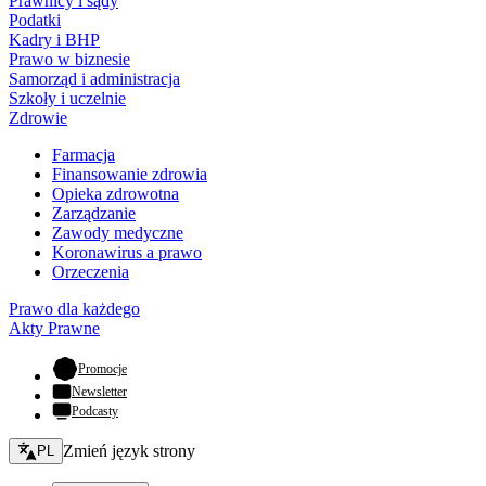
Prawnicy i sądy
Podatki
Kadry i BHP
Prawo w biznesie
Samorząd i administracja
Szkoły i uczelnie
Zdrowie
Farmacja
Finansowanie zdrowia
Opieka zdrowotna
Zarządzanie
Zawody medyczne
Koronawirus a prawo
Orzeczenia
Prawo dla każdego
Akty Prawne
- otwiera się w nowej karcie
Promocje
Newsletter
Podcasty
Zmień język - bieżący:
Zmień język strony
PL