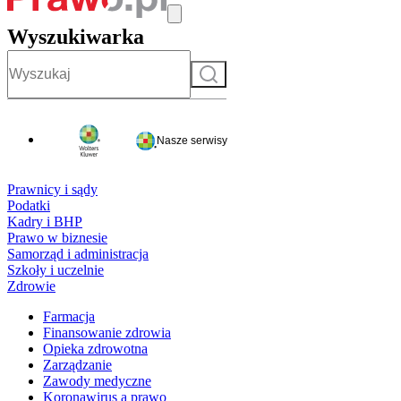
Wyszukiwarka
Szukaj
Nasze serwisy
Prawnicy i sądy
Podatki
Kadry i BHP
Prawo w biznesie
Samorząd i administracja
Szkoły i uczelnie
Zdrowie
Farmacja
Finansowanie zdrowia
Opieka zdrowotna
Zarządzanie
Zawody medyczne
Koronawirus a prawo