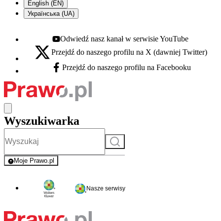
English (EN)
Українська (UA)
Odwiedź nasz kanał w serwisie YouTube
Youtube - otwiera się w nowej karcie
Przejdź do naszego profilu na X (dawniej Twitter)
X - otwiera się w nowej karcie
Przejdź do naszego profilu na Facebooku
Facebook - otwiera się w nowej karcie
Wyszukiwarka
Szukaj
Moje Prawo.pl
- rejestracja i logowanie do serwisu
Nasze serwisy