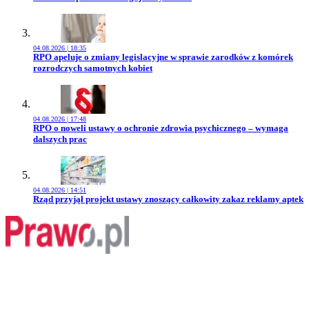
04.08.2026 | 18:35
Przejdź do artykułu:
RPO apeluje o zmiany legislacyjne w sprawie zarodków z komórek
rozrodczych samotnych kobiet
04.08.2026 | 17:48
Przejdź do artykułu:
RPO o noweli ustawy o ochronie zdrowia psychicznego – wymaga
dalszych prac
04.08.2026 | 14:51
Przejdź do artykułu:
Rząd przyjął projekt ustawy znoszący całkowity zakaz reklamy aptek