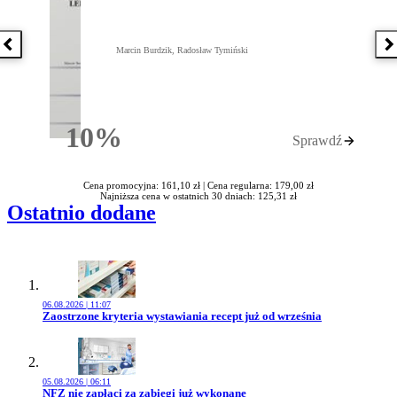
Poprzednia książka
N
Marcin Burdzik, Radosław Tymiński
10%
Sprawdź
Rabatu
Cena promocyjna: 161,10 zł |
Cena regularna: 179,00 zł
Najniższa cena w ostatnich 30 dniach: 125,31 zł
Ostatnio dodane
06.08.2026 | 11:07
Przejdź do artykułu:
Zaostrzone kryteria wystawiania recept już od września
05.08.2026 | 06:11
Przejdź do artykułu:
NFZ nie zapłaci za zabiegi już wykonane