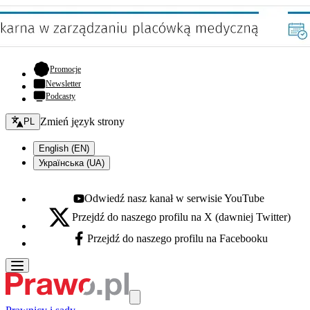
- otwiera się w nowej karcie
Promocje
Newsletter
Podcasty
Zmień język - bieżący:
Zmień język strony
PL
English (EN)
Українська (UA)
Odwiedź nasz kanał w serwisie YouTube
Youtube - otwiera się w nowej karcie
Przejdź do naszego profilu na X (dawniej Twitter)
X - otwiera się w nowej karcie
Przejdź do naszego profilu na Facebooku
Facebook - otwiera się w nowej karcie