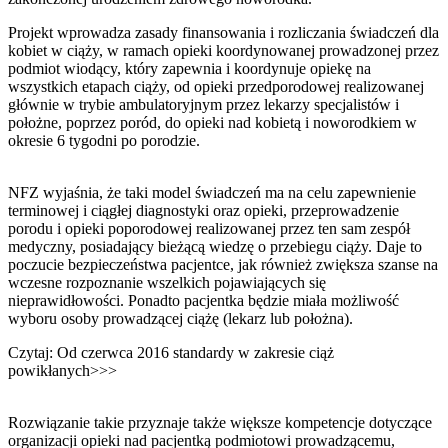
Projekt wprowadza zasady finansowania i rozliczania świadczeń dla
kobiet w ciąży, w ramach opieki koordynowanej prowadzonej przez
podmiot wiodący, który zapewnia i koordynuje opiekę na
wszystkich etapach ciąży, od opieki przedporodowej realizowanej
głównie w trybie ambulatoryjnym przez lekarzy specjalistów i
położne, poprzez poród, do opieki nad kobietą i noworodkiem w
okresie 6 tygodni po porodzie.
NFZ wyjaśnia, że taki model świadczeń ma na celu zapewnienie
terminowej i ciągłej diagnostyki oraz opieki, przeprowadzenie
porodu i opieki poporodowej realizowanej przez ten sam zespół
medyczny, posiadający bieżącą wiedzę o przebiegu ciąży. Daje to
poczucie bezpieczeństwa pacjentce, jak również zwiększa szanse na
wczesne rozpoznanie wszelkich pojawiających się
nieprawidłowości. Ponadto pacjentka będzie miała możliwość
wyboru osoby prowadzącej ciążę (lekarz lub położna).
Czytaj: Od czerwca 2016 standardy w zakresie ciąż
powikłanych>>>
Rozwiązanie takie przyznaje także większe kompetencje dotyczące
organizacji opieki nad pacjentką podmiotowi prowadzącemu,