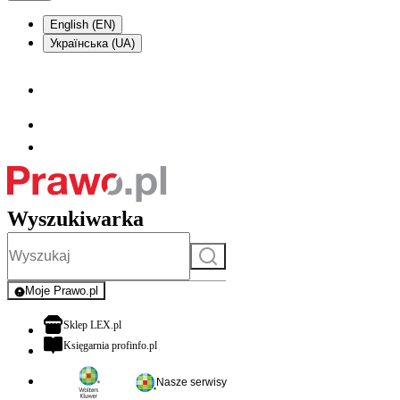
English (EN)
Українська (UA)
Wyszukiwarka
Szukaj
Moje Prawo.pl
- rejestracja i logowanie do serwisu
otwiera się w nowej karcie
Sklep LEX.pl
otwiera się w nowej karcie
Księgarnia profinfo.pl
Nasze serwisy