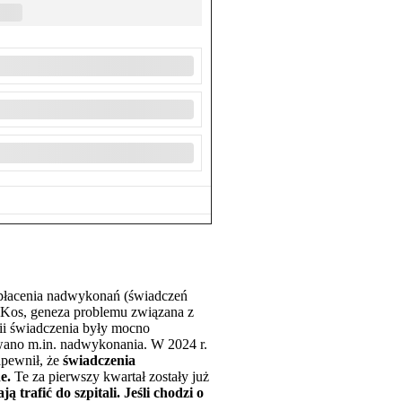
płacenia nadwykonań (świadczeń
k Kos, geneza problemu związana z
i świadczenia były mocno
wano m.in. nadwykonania. W 2024 r.
apewnił, że
świadczenia
e.
Te za pierwszy kwartał zostały już
trafić do szpitali. Jeśli chodzi o