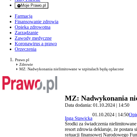
Moje Prawo.pl
- rejestracja i logowanie do serwisu
Farmacja
Finansowanie zdrowia
Opieka zdrowotna
Zarządzanie
Zawody medyczne
Koronawirus a prawo
Orzeczenia
Prawo.pl
Zdrowie
MZ: Nadwykonania nielimitowane w szpitalach będą opłacone
MZ: Nadwykonania nie
Data dodania: 01.10.2024 | 14:50
01.10.2024 | 14:50
Opi
Inga Stawicka
Środki za świadczenia nielimitowane 
resort zdrowia deklaruje, że postara 
sytuacji finansowej Narodowego Fu