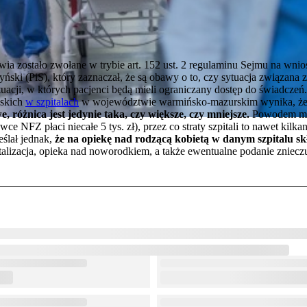
a zostało zwołane w trybie art. 152 ust. 2 regulaminu Sejmu na wni
zyński (PiS), który zaznaczał, że są obawy o to, czy sytuacja związana 
acji, w których pacjenci będą mieli ograniczany dostęp do świadczeń. 
lskich
w szpitalach
w województwie warmińsko-mazurskim wynika, ż
, różnica jest jedynie taka, czy większe, czy mniejsze.
Powodem ma
 NFZ płaci niecałe 5 tys. zł), przez co straty szpitali to nawet kilkan
ślał jednak,
że na opiekę nad rodzącą kobietą w danym szpitalu skł
italizacja, opieka nad noworodkiem, a także ewentualne podanie zniec