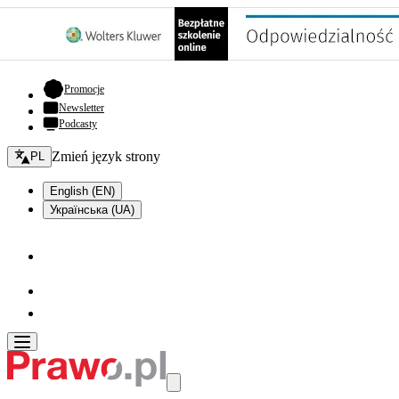
- otwiera się w nowej karcie
Promocje
Newsletter
Podcasty
Zmień język - bieżący:
Zmień język strony
PL
English (EN)
Українська (UA)