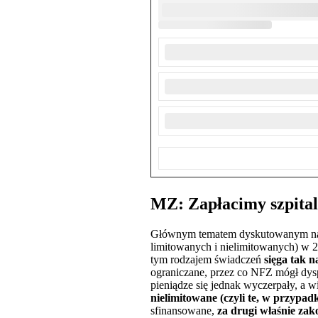
MZ: Zapłacimy szpit
Głównym tematem dyskutowanym na k
limitowanych i nielimitowanych) w 2
tym rodzajem świadczeń
sięga tak 
ograniczane, przez co NFZ mógł dys
pieniądze się jednak wyczerpały, a 
nielimitowane (czyli te, w przypa
sfinansowane,
za drugi właśnie zako