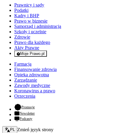
Prawnicy i sądy
Podatki
Kadry i BHP
Prawo w biznesie
Samorząd i administracja
Szkoły i uczelnie
Zdrowie
Prawo dla każdego
Akty Prawne
Moje Prawo.pl
- rejestracja i logowanie do serwisu
Farmacja
Finansowanie zdrowia
Opieka zdrowotna
Zarządzanie
Zawody medyczne
Koronawirus a prawo
Orzeczenia
- otwiera się w nowej karcie
Promocje
Newsletter
Podcasty
Zmień język - bieżący:
Zmień język strony
PL