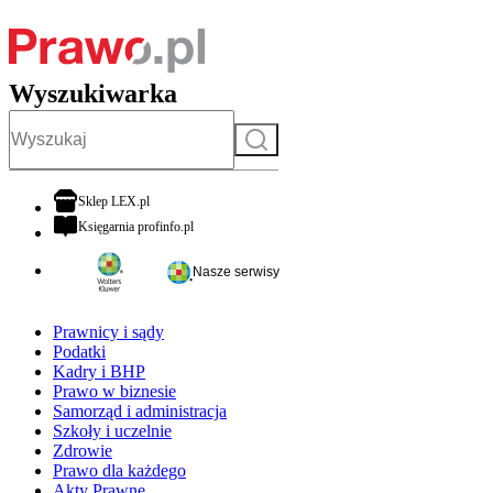
Wyszukiwarka
Szukaj
otwiera się w nowej karcie
Sklep LEX.pl
otwiera się w nowej karcie
Księgarnia profinfo.pl
Nasze serwisy
Prawnicy i sądy
Podatki
Kadry i BHP
Prawo w biznesie
Samorząd i administracja
Szkoły i uczelnie
Zdrowie
Prawo dla każdego
Akty Prawne