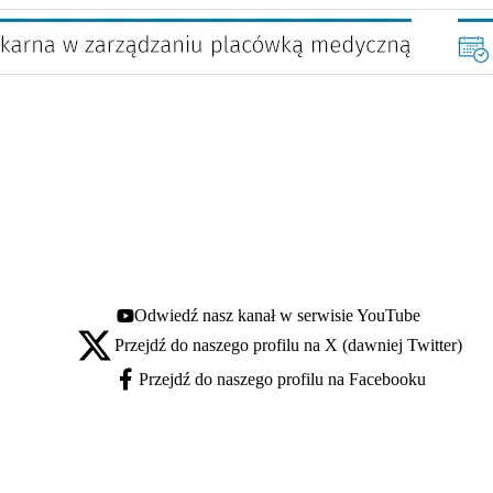
Odwiedź nasz kanał w serwisie YouTube
Youtube - otwiera się w nowej karcie
Przejdź do naszego profilu na X (dawniej Twitter)
X - otwiera się w nowej karcie
Przejdź do naszego profilu na Facebooku
Facebook - otwiera się w nowej karcie