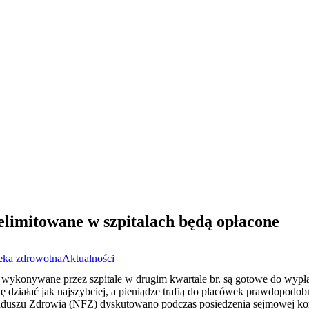
limitowane w szpitalach będą opłacone
eka zdrowotna
Aktualności
wykonywane przez szpitale w drugim kwartale br. są gotowe do wypłaty.
się działać jak najszybciej, a pieniądze trafią do placówek prawdopodob
nduszu Zdrowia (NFZ) dyskutowano podczas posiedzenia sejmowej kom