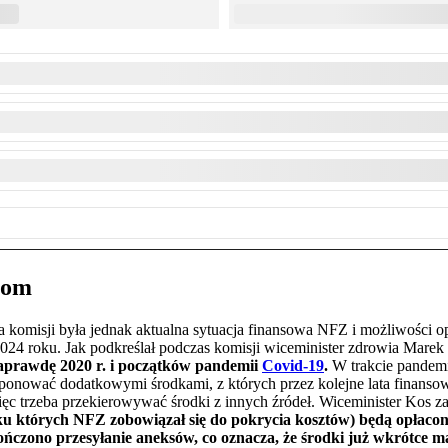
alom
omisji była jednak aktualna sytuacja finansowa NFZ i możliwości o
024 roku. Jak podkreślał podczas komisji wiceminister zdrowia Mare
naprawdę 2020 r. i początków pandemii
Covid-19
.
W trakcie pandemi
ponować dodatkowymi środkami, z których przez kolejne lata finanso
więc trzeba przekierowywać środki z innych źródeł. Wiceminister Kos z
dku których NFZ zobowiązał się do pokrycia kosztów) będą opłacon
ńczono przesyłanie aneksów, co oznacza, że środki już wkrótce mają 