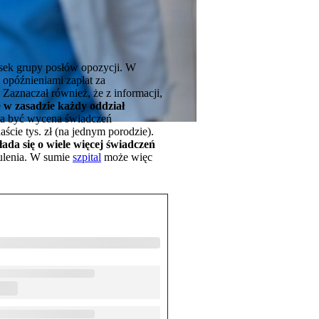
osek grupy posłów opozycji. W
z opóźnieniami zapłat za
Zaznaczał również, że z informacji,
e
w zasadzie każdy oddział
 być wycena świadczeń
aście tys. zł (na jednym porodzie).
ada się o wiele więcej świadczeń
zulenia. W sumie
szpital
może więc