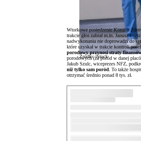
Wtorkowe posiedzenie Komisji Zdrowi
trakcie głos zabrał m.in. Janusz Cies
nadwykonania nie doprowadzi do sytu
które uzyskał w trakcie kontroli pose
porodowy przynosi straty finansowe
Źródło: iStock
porodowych (za poród w danej placówce
Jakub Szulc, wiceprezes NFZ, podkre
niż tylko sam poród
. To także hosp
otrzymać średnio ponad 8 tys. zł.