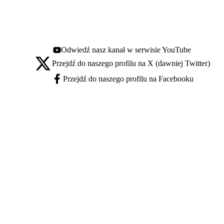
Odwiedź nasz kanał w serwisie YouTube
Youtube - otwiera się w nowej karcie
Przejdź do naszego profilu na X (dawniej Twitter)
X - otwiera się w nowej karcie
Przejdź do naszego profilu na Facebooku
Facebook - otwiera się w nowej karcie