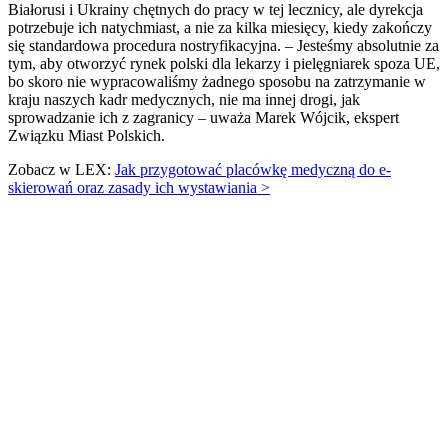
Białorusi i Ukrainy chętnych do pracy w tej lecznicy, ale dyrekcja
potrzebuje ich natychmiast, a nie za kilka miesięcy, kiedy zakończy
się standardowa procedura nostryfikacyjna. – Jesteśmy absolutnie za
tym, aby otworzyć rynek polski dla lekarzy i pielęgniarek spoza UE,
bo skoro nie wypracowaliśmy żadnego sposobu na zatrzymanie w
kraju naszych kadr medycznych, nie ma innej drogi, jak
sprowadzanie ich z zagranicy – uważa Marek Wójcik, ekspert
Związku Miast Polskich.
Zobacz w LEX:
Jak przygotować placówkę medyczną do e-
skierowań oraz zasady ich wystawiania >