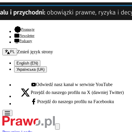
- otwiera się w nowej karcie
Promocje
Newsletter
Podcasty
Zmień język - bieżący:
Zmień język strony
PL
English (EN)
Українська (UA)
Odwiedź nasz kanał w serwisie YouTube
Youtube - otwiera się w nowej karcie
Przejdź do naszego profilu na X (dawniej Twitter)
X - otwiera się w nowej karcie
Przejdź do naszego profilu na Facebooku
Facebook - otwiera się w nowej karcie