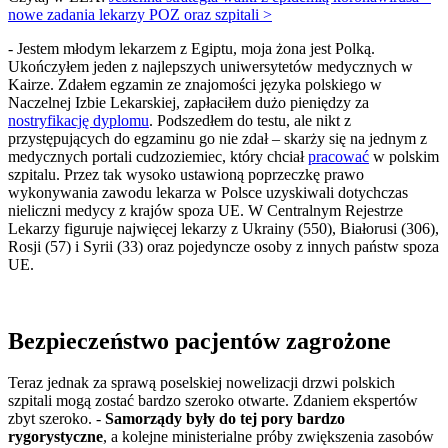
nowe zadania lekarzy POZ oraz szpitali >
- Jestem młodym lekarzem z Egiptu, moja żona jest Polką.
Ukończyłem jeden z najlepszych uniwersytetów medycznych w
Kairze. Zdałem egzamin ze znajomości języka polskiego w
Naczelnej Izbie Lekarskiej, zapłaciłem dużo pieniędzy za
nostryfikację dyplomu
. Podszedłem do testu, ale nikt z
przystępujących do egzaminu go nie zdał – skarży się na jednym z
medycznych portali cudzoziemiec, który chciał
pracować
w polskim
szpitalu. Przez tak wysoko ustawioną poprzeczkę prawo
wykonywania zawodu lekarza w Polsce uzyskiwali dotychczas
nieliczni medycy z krajów spoza UE. W Centralnym Rejestrze
Lekarzy figuruje najwięcej lekarzy z Ukrainy (550), Białorusi (306),
Rosji (57) i Syrii (33) oraz pojedyncze osoby z innych państw spoza
UE.
Bezpieczeństwo pacjentów zagrożone
Teraz jednak za sprawą poselskiej nowelizacji drzwi polskich
szpitali mogą zostać bardzo szeroko otwarte. Zdaniem ekspertów
zbyt szeroko. -
Samorządy były do tej pory bardzo
rygorystyczne
, a kolejne ministerialne próby zwiększenia zasobów