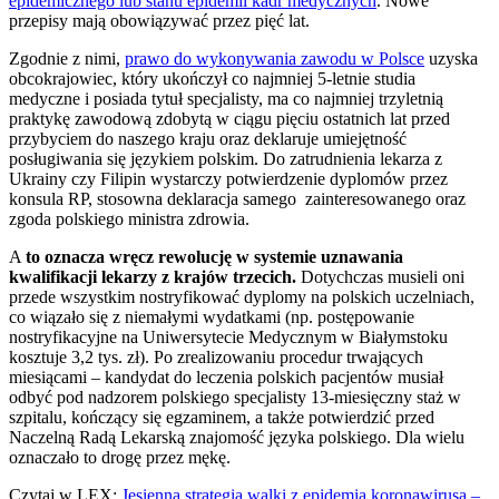
epidemicznego lub stanu epidemii kadr medycznych
. Nowe
przepisy mają obowiązywać przez pięć lat.
Zgodnie z nimi,
prawo do wykonywania zawodu w Polsce
uzyska
obcokrajowiec, który ukończył co najmniej 5-letnie studia
medyczne i posiada tytuł specjalisty, ma co najmniej trzyletnią
praktykę zawodową zdobytą w ciągu pięciu ostatnich lat przed
przybyciem do naszego kraju oraz deklaruje umiejętność
posługiwania się językiem polskim. Do zatrudnienia lekarza z
Ukrainy czy Filipin wystarczy potwierdzenie dyplomów przez
konsula RP, stosowna deklaracja samego zainteresowanego oraz
zgoda polskiego ministra zdrowia.
A
to oznacza wręcz rewolucję w systemie uznawania
kwalifikacji lekarzy z krajów trzecich.
Dotychczas musieli oni
przede wszystkim nostryfikować dyplomy na polskich uczelniach,
co wiązało się z niemałymi wydatkami (np. postępowanie
nostryfikacyjne na Uniwersytecie Medycznym w Białymstoku
kosztuje 3,2 tys. zł). Po zrealizowaniu procedur trwających
miesiącami – kandydat do leczenia polskich pacjentów musiał
odbyć pod nadzorem polskiego specjalisty 13-miesięczny staż w
szpitalu, kończący się egzaminem, a także potwierdzić przed
Naczelną Radą Lekarską znajomość języka polskiego. Dla wielu
oznaczało to drogę przez mękę.
Czytaj w LEX:
Jesienna strategia walki z epidemią koronawirusa –