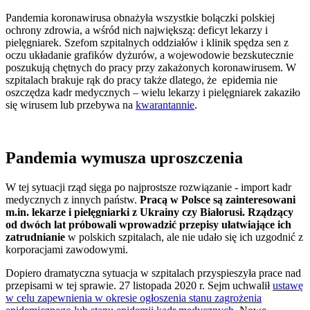
Pandemia koronawirusa obnażyła wszystkie bolączki polskiej
ochrony zdrowia, a wśród nich największą: deficyt lekarzy i
pielęgniarek. Szefom szpitalnych oddziałów i klinik spędza sen z
oczu układanie grafików dyżurów, a wojewodowie bezskutecznie
poszukują chętnych do pracy przy zakażonych koronawirusem. W
szpitalach brakuje rąk do pracy także dlatego, że epidemia nie
oszczędza kadr medycznych – wielu lekarzy i pielęgniarek zakaziło
się wirusem lub przebywa na
kwarantannie
.
Pandemia wymusza uproszczenia
W tej sytuacji rząd sięga po najprostsze rozwiązanie - import kadr
medycznych z innych państw.
Pracą w Polsce są zainteresowani
m.in. lekarze i pielęgniarki z Ukrainy czy Białorusi. Rządzący
od dwóch lat próbowali wprowadzić przepisy ułatwiające ich
zatrudnianie
w polskich szpitalach, ale nie udało się ich uzgodnić z
korporacjami zawodowymi.
Dopiero dramatyczna sytuacja w szpitalach przyspieszyła prace nad
przepisami w tej sprawie. 27 listopada 2020 r. Sejm uchwalił
ustawę
w celu zapewnienia w okresie ogłoszenia stanu zagrożenia