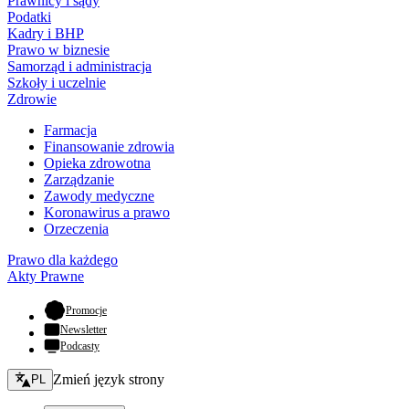
Prawnicy i sądy
Podatki
Kadry i BHP
Prawo w biznesie
Samorząd i administracja
Szkoły i uczelnie
Zdrowie
Farmacja
Finansowanie zdrowia
Opieka zdrowotna
Zarządzanie
Zawody medyczne
Koronawirus a prawo
Orzeczenia
Prawo dla każdego
Akty Prawne
- otwiera się w nowej karcie
Promocje
Newsletter
Podcasty
Zmień język - bieżący:
Zmień język strony
PL