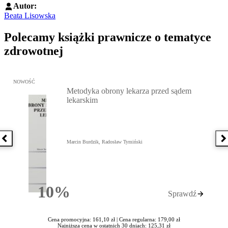
Autor:
Beata Lisowska
Polecamy książki prawnicze o tematyce
zdrowotnej
Przejdź do: Metodyka obrony lekarza przed sądem lekarskim, Marc
NOWOŚĆ
Metodyka obrony lekarza przed sądem
lekarskim
Poprzednia książka
N
Marcin Burdzik, Radosław Tymiński
10%
Sprawdź
Rabatu
Cena promocyjna: 161,10 zł |
Cena regularna: 179,00 zł
Najniższa cena w ostatnich 30 dniach: 125,31 zł