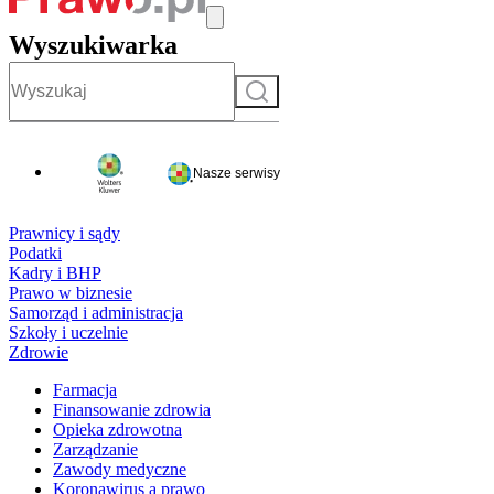
Wyszukiwarka
Szukaj
Nasze serwisy
Prawnicy i sądy
Podatki
Kadry i BHP
Prawo w biznesie
Samorząd i administracja
Szkoły i uczelnie
Zdrowie
Farmacja
Finansowanie zdrowia
Opieka zdrowotna
Zarządzanie
Zawody medyczne
Koronawirus a prawo