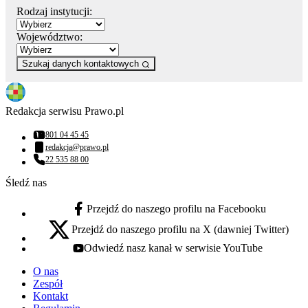
Rodzaj instytucji:
Województwo:
Szukaj danych kontaktowych
Redakcja serwisu Prawo.pl
801 04 45 45
Numer telefonu:
redakcja@prawo.pl
Adres email:
22 535 88 00
Numer telefonu:
Śledź nas
Przejdź do naszego profilu na Facebooku
facebook - otwiera się w nowej karcie
Przejdź do naszego profilu na X (dawniej Twitter)
x - otwiera się w nowej karcie
Odwiedź nasz kanał w serwisie YouTube
youtube - otwiera się w nowej karcie
O nas
Zespół
Kontakt