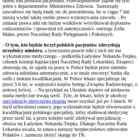
opieki nad polskimi pacjentami. Prawdopodobnie zajmie się tym
jeden z departamentów Ministerstwa Zdrowia. Samorządy
zawodowe nie będą miały nic do powiedzenia, bo w ciągu 7 dni
muszą wydać takiej osobie prawo wykonywania zawodu. - Po
zmianie prawa nikt nie będzie wnikliwie weryfikował dyplomów
cudzoziemców i sprawdzał ich autentyczności- ostrzega Zofia
Małas, prezes Naczelnej Rady Pielęgniarek i Położnych.
-
O tym, kto będzie leczył polskich pacjentów zdecydują
urzędnicy ministra
, a tymczasem prawie nikt z nich nie ma
wykształcenia medycznego – podkreśla Ładysław Nekanda-Trepka,
członek komisji legislacyjnej Naczelnej Rady Lekarskiej. Eksperci
obawiają się, że zgoda na pracę w Polsce będzie przez ministra
zdrowia udzielana automatycznie, a to może otworzyć furtkę dla
osób z niskimi kwalifikacjami. W Polsce lekarz specjalizuje się
przez 5-6 lat, w większości krajów byłego Związku Radzieckiego, o
połowę krócej. – Na przykład na Ukrainie dopiero od niedawna
studia medyczne trwają sześć. Tyle, że lekarz, który je ukończy
specjalizację pierwszego stopnia
może uzyskać już po 3 latach. W
myśl uchwalonej ustawy, jego wykształcenie będzie równoważne z
kwalifikacjami polskiego specjalisty, który studiował medycynę
przez sześć lat, a przez kolejne sześć zdobywał specjalizację -
oburza się Ładysław Nekanda-Trepka. Dlatego Naczelna Rada
Lekarska uważa, że ustawa naruszy bezpieczeństwo zdrowotne
Polaków i zamierza złożyć skargę do TK.