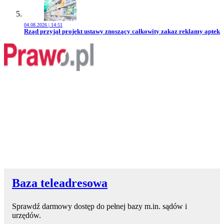
04.08.2026 | 14:51
Przejdź do artykułu:
Rząd przyjął projekt ustawy znoszący całkowity zakaz reklamy aptek
Baza teleadresowa
Sprawdź darmowy dostęp do pełnej bazy m.in. sądów i
urzędów.