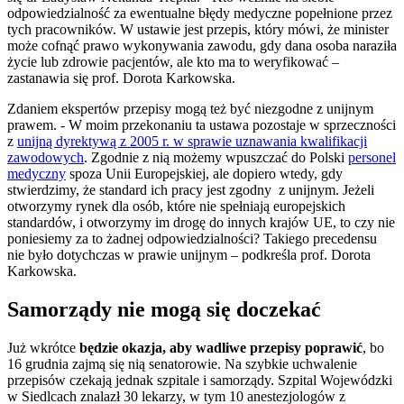
odpowiedzialność za ewentualne błędy medyczne popełnione przez
tych pracowników. W ustawie jest przepis, który mówi, że minister
może cofnąć prawo wykonywania zawodu, gdy dana osoba naraziła
życie lub zdrowie pacjentów, ale kto ma to weryfikować –
zastanawia się prof. Dorota Karkowska.
Zdaniem ekspertów przepisy mogą też być niezgodne z unijnym
prawem. - W moim przekonaniu ta ustawa pozostaje w sprzeczności
z
unijną dyrektywą z 2005 r. w sprawie uznawania kwalifikacji
zawodowych
. Zgodnie z nią możemy wpuszczać do Polski
personel
medyczny
spoza Unii Europejskiej, ale dopiero wtedy, gdy
stwierdzimy, że standard ich pracy jest zgodny z unijnym. Jeżeli
otworzymy rynek dla osób, które nie spełniają europejskich
standardów, i otworzymy im drogę do innych krajów UE, to czy nie
poniesiemy za to żadnej odpowiedzialności? Takiego precedensu
nie było dotychczas w prawie unijnym – podkreśla prof. Dorota
Karkowska.
Samorządy nie mogą się doczekać
Już wkrótce
będzie okazja, aby wadliwe przepisy poprawić
, bo
16 grudnia zajmą się nią senatorowie. Na szybkie uchwalenie
przepisów czekają jednak szpitale i samorządy. Szpital Wojewódzki
w Siedlcach znalazł 30 lekarzy, w tym 10 anestezjologów z