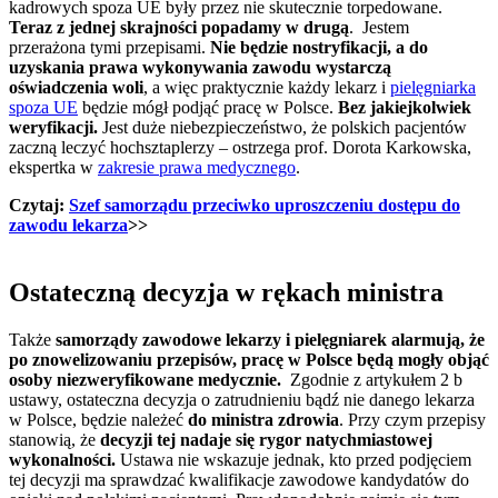
kadrowych spoza UE były przez nie skutecznie torpedowane.
Teraz z jednej skrajności popadamy w drugą
. Jestem
przerażona tymi przepisami.
Nie będzie nostryfikacji, a do
uzyskania prawa wykonywania zawodu wystarczą
oświadczenia woli
, a więc praktycznie każdy lekarz i
pielęgniarka
spoza UE
będzie mógł podjąć pracę w Polsce.
Bez jakiejkolwiek
weryfikacji.
Jest duże niebezpieczeństwo, że polskich pacjentów
zaczną leczyć hochsztaplerzy – ostrzega prof. Dorota Karkowska,
ekspertka w
zakresie prawa medycznego
.
Czytaj:
Szef samorządu przeciwko uproszczeniu dostępu do
zawodu lekarza
>>
Ostateczną decyzja w rękach ministra
Także
samorządy zawodowe lekarzy i pielęgniarek alarmują, że
po znowelizowaniu przepisów, pracę w Polsce będą mogły objąć
osoby niezweryfikowane medycznie.
Zgodnie z artykułem 2 b
ustawy, ostateczna decyzja o zatrudnieniu bądź nie danego lekarza
w Polsce, będzie należeć
do ministra zdrowia
. Przy czym przepisy
stanowią, że
decyzji tej nadaje się rygor natychmiastowej
wykonalności.
Ustawa nie wskazuje jednak, kto przed podjęciem
tej decyzji ma sprawdzać kwalifikacje zawodowe kandydatów do