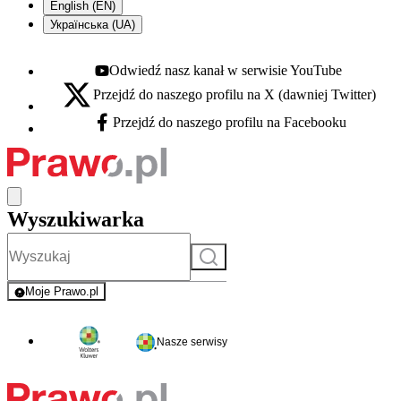
English (EN)
Українська (UA)
Odwiedź nasz kanał w serwisie YouTube
Youtube - otwiera się w nowej karcie
Przejdź do naszego profilu na X (dawniej Twitter)
X - otwiera się w nowej karcie
Przejdź do naszego profilu na Facebooku
Facebook - otwiera się w nowej karcie
Wyszukiwarka
Szukaj
Moje Prawo.pl
- rejestracja i logowanie do serwisu
Nasze serwisy