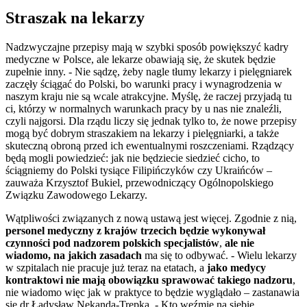
Straszak na lekarzy
Nadzwyczajne przepisy mają w szybki sposób powiększyć kadry
medyczne w Polsce, ale lekarze obawiają się, że skutek będzie
zupełnie inny. - Nie sądzę, żeby nagle tłumy lekarzy i pielęgniarek
zaczęły ściągać do Polski, bo warunki pracy i wynagrodzenia w
naszym kraju nie są wcale atrakcyjne. Myślę, że raczej przyjadą tu
ci, którzy w normalnych warunkach pracy by u nas nie znaleźli,
czyli najgorsi. Dla rządu liczy się jednak tylko to, że nowe przepisy
mogą być dobrym straszakiem na lekarzy i pielęgniarki, a także
skuteczną obroną przed ich ewentualnymi roszczeniami. Rządzący
będą mogli powiedzieć: jak nie będziecie siedzieć cicho, to
ściągniemy do Polski tysiące Filipińczyków czy Ukraińców –
zauważa Krzysztof Bukiel, przewodniczący Ogólnopolskiego
Związku Zawodowego Lekarzy.
Wątpliwości związanych z nową ustawą jest więcej. Zgodnie z nią,
personel medyczny z krajów trzecich będzie wykonywał
czynności pod nadzorem polskich specjalistów
,
ale
nie
wiadomo, na jakich zasadach
ma się to odbywać. - Wielu lekarzy
w szpitalach nie pracuje już teraz na etatach, a
jako medycy
kontraktowi nie mają obowiązku sprawować
takiego
nadzoru
,
nie wiadomo więc jak w praktyce to będzie wyglądało – zastanawia
się dr Ładysław Nekanda-Trepka. - Kto weźmie na siebie