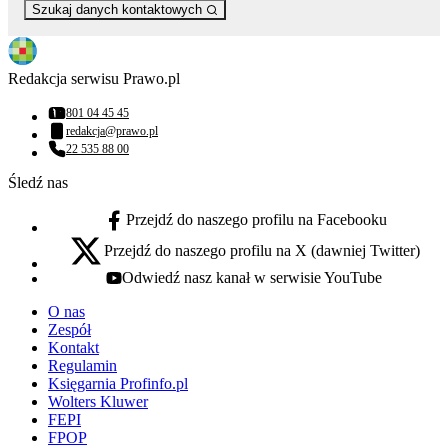
Szukaj danych kontaktowych
Redakcja serwisu Prawo.pl
801 04 45 45
Numer telefonu:
redakcja@prawo.pl
Adres email:
22 535 88 00
Numer telefonu:
Śledź nas
Przejdź do naszego profilu na Facebooku
facebook - otwiera się w nowej karcie
Przejdź do naszego profilu na X (dawniej Twitter)
x - otwiera się w nowej karcie
Odwiedź nasz kanał w serwisie YouTube
youtube - otwiera się w nowej karcie
O nas
Zespół
Kontakt
Regulamin
Księgarnia Profinfo.pl
Wolters Kluwer
FEPI
FPOP