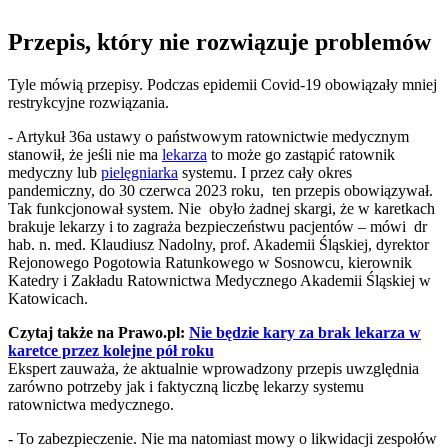
Przepis, który nie rozwiązuje problemów
Tyle mówią przepisy. Podczas epidemii Covid-19 obowiązały mniej
restrykcyjne rozwiązania.
- Artykuł 36a ustawy o państwowym ratownictwie medycznym
stanowił, że jeśli nie ma
lekarza
to może go zastąpić ratownik
medyczny lub
pielęgniarka
systemu. I przez cały okres
pandemiczny, do 30 czerwca 2023 roku, ten przepis obowiązywał.
Tak funkcjonował system. Nie obyło żadnej skargi, że w karetkach
brakuje lekarzy i to zagraża bezpieczeństwu pacjentów – mówi dr
hab. n. med. Klaudiusz Nadolny, prof. Akademii Śląskiej, dyrektor
Rejonowego Pogotowia Ratunkowego w Sosnowcu, kierownik
Katedry i Zakładu Ratownictwa Medycznego Akademii Śląskiej w
Katowicach.
Czytaj także na Prawo.pl:
Nie będzie kary za brak lekarza w
karetce przez kolejne pół roku
Ekspert zauważa, że aktualnie wprowadzony przepis uwzględnia
zarówno potrzeby jak i faktyczną liczbę lekarzy systemu
ratownictwa medycznego.
- To zabezpieczenie. Nie ma natomiast mowy o likwidacji zespołów