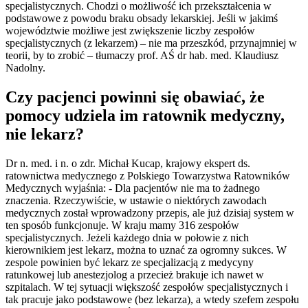
specjalistycznych. Chodzi o możliwość ich przekształcenia w
podstawowe z powodu braku obsady lekarskiej. Jeśli w jakimś
województwie możliwe jest zwiększenie liczby zespołów
specjalistycznych (z lekarzem) – nie ma przeszkód, przynajmniej w
teorii, by to zrobić – tłumaczy prof. AŚ dr hab. med. Klaudiusz
Nadolny.
Czy pacjenci powinni się obawiać, że
pomocy udziela im ratownik medyczny,
nie lekarz?
Dr n. med. i n. o zdr. Michał Kucap, krajowy ekspert ds.
ratownictwa medycznego z Polskiego Towarzystwa Ratowników
Medycznych wyjaśnia: - Dla pacjentów nie ma to żadnego
znaczenia. Rzeczywiście, w ustawie o niektórych zawodach
medycznych został wprowadzony przepis, ale już dzisiaj system w
ten sposób funkcjonuje. W kraju mamy 316 zespołów
specjalistycznych. Jeżeli każdego dnia w połowie z nich
kierownikiem jest lekarz, można to uznać za ogromny sukces. W
zespole powinien być lekarz ze specjalizacją z medycyny
ratunkowej lub anestezjolog a przecież brakuje ich nawet w
szpitalach. W tej sytuacji większość zespołów specjalistycznych i
tak pracuje jako podstawowe (bez lekarza), a wtedy szefem zespołu