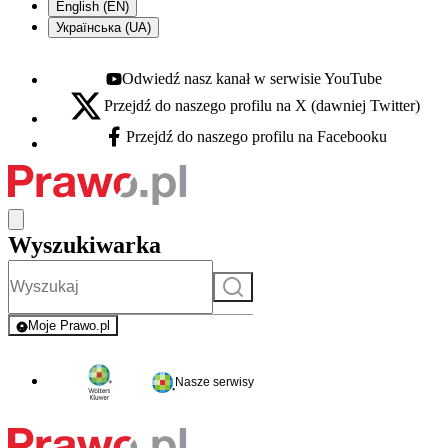
English (EN)
Українська (UA)
Odwiedź nasz kanał w serwisie YouTube
Youtube - otwiera się w nowej karcie
Przejdź do naszego profilu na X (dawniej Twitter)
X - otwiera się w nowej karcie
Przejdź do naszego profilu na Facebooku
Facebook - otwiera się w nowej karcie
Wyszukiwarka
Szukaj
Moje Prawo.pl
- rejestracja i logowanie do serwisu
Nasze serwisy