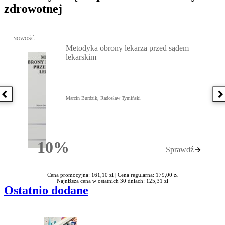
zdrowotnej
Przejdź do: Metodyka obrony lekarza przed sądem lekarskim, Marc
NOWOŚĆ
Metodyka obrony lekarza przed sądem
lekarskim
Poprzednia książka
N
Marcin Burdzik, Radosław Tymiński
10%
Sprawdź
Rabatu
Cena promocyjna: 161,10 zł |
Cena regularna: 179,00 zł
Najniższa cena w ostatnich 30 dniach: 125,31 zł
Ostatnio dodane