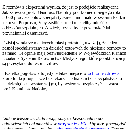
Z rozmów z ekspertami wynika, że jest to podejście realistyczne.
Jak zauważa prof. Klaudiusz Nadolny pod koniec ubiegłego roku
50-60 proc. zespołów specjalistycznych nie miało w swoim składzie
lekarza. Po prostu, żeby zasilić karetki musieliby odejść z
oddziałów szpitalnych. A wtedy trzeba by je pozamykać lub
przynajmniej ograniczyć.
Dzisiaj włodarze niektórych miast protestują, uważają, że jeden
zespół specjalistyczny na dziesięć gotowych do niesienia pomocy to
za mało. Te opinie mają odzwierciedlenie w Wojewódzkich Planach
Działania Systemu Ratownictwa Medycznego, które po aktualizacji
są przesyłane do resortu zdrowia.
- Karetka pogotowia to jedyne takie miejsce w
ochronie zdrowia
,
które funkcjonuje także bez lekarza. Jedna karetka specjalistyczna
na dziesięć jest wystarczająca, by system zabezpieczyć – uważa
prof. Klaudiusz Nadolny.
--------------------------------------------------------------------------------------
--------------------------------------------------------
Linki w tekście artykułu mogą odsyłać bezpośrednio do
odpowiednich dokumentów w
programie LEX
. Aby móc przeglądać
te dokumenty, konieczne jest
zalogowanie się do programu
. Dostęp