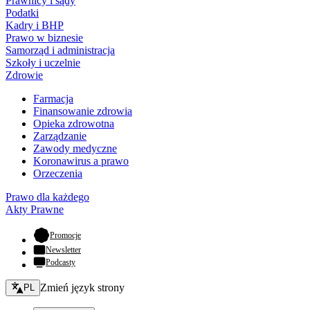
Prawnicy i sądy
Podatki
Kadry i BHP
Prawo w biznesie
Samorząd i administracja
Szkoły i uczelnie
Zdrowie
Farmacja
Finansowanie zdrowia
Opieka zdrowotna
Zarządzanie
Zawody medyczne
Koronawirus a prawo
Orzeczenia
Prawo dla każdego
Akty Prawne
- otwiera się w nowej karcie
Promocje
Newsletter
Podcasty
Zmień język - bieżący:
Zmień język strony
PL