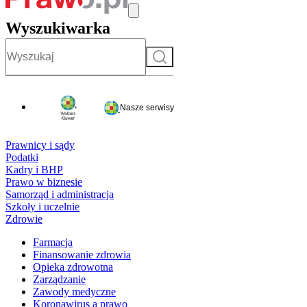
Wyszukiwarka
Szukaj
Nasze serwisy
Prawnicy i sądy
Podatki
Kadry i BHP
Prawo w biznesie
Samorząd i administracja
Szkoły i uczelnie
Zdrowie
Farmacja
Finansowanie zdrowia
Opieka zdrowotna
Zarządzanie
Zawody medyczne
Koronawirus a prawo