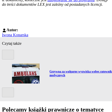
do treści dokumentów LEX jest zależny od posiadanych licencji.
Autor:
Iwona Konarska
Czytaj także
Poprzedni slide
Przejdź do artykułu:
 w
Grzywna za wulgarne wyzwiska wobec ratowni
medycznych
Kolejny slide
Polecamy książki prawnicze o tematyce