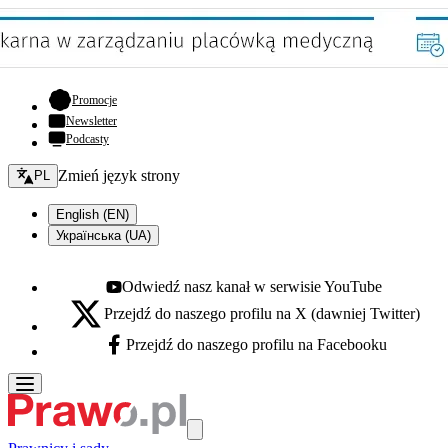
- otwiera się w nowej karcie
Promocje
Newsletter
Podcasty
Zmień język - bieżący:
Zmień język strony
PL
English (EN)
Українська (UA)
Odwiedź nasz kanał w serwisie YouTube
Youtube - otwiera się w nowej karcie
Przejdź do naszego profilu na X (dawniej Twitter)
X - otwiera się w nowej karcie
Przejdź do naszego profilu na Facebooku
Facebook - otwiera się w nowej karcie