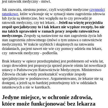
jest ratownik medyczny - mówi.
Jak zauważa, niesiona pomoc, czyli wszystkie medyczne
czynności
ratunkowe
, które wykonuje się w sytuacji stanu zagrożenia zdrowia
lub życia są identyczne, bez względu na to czy prowadzi je
ratownik medyczny, czy też lekarz. -
Jeżeli na wizytę przyjeżdża
zespół specjalistyczny to i tak lekarz nie wypisze recepty, bo nie
ma takich uprawnień w ramach pracy zespołu ratownictwa
medycznego.
Zespoły są nastawione na stan zagrożenia życia lub
stan zagrożenia zdrowotnego (mówi o tym ustawa o ratownictwie
medycznym). W trakcie szybkich i skupionych na ratowaniu
działaniach, pacjent nawet nie wie czy pomocy udziela mu lekarz,
czy ratownik medyczny - podkreśla.
Brak lekarzy w opiece przedszpitalnej jest problemem od wielu lat,
czego dowodem jest propozycja sprzed prawie ośmiu lat nowelizacji
ustawy o Państwowym Ratownictwie Medycznym. Ministerstwo
Zdrowia chciało wtedy przekształcić wszystkie zespoły
specjalistyczne w podstawowe. Argumentowano, że lekarze nie są
dostępni, a jeżeli są to bardziej potrzebujemy ich w oddziałach
ratunkowych a nie w karetkach.
Jedyne miejsce, w ochronie zdrowia,
które może funkcjonować bez lekarza