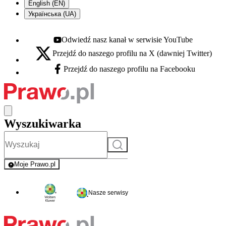
English (EN)
Українська (UA)
Odwiedź nasz kanał w serwisie YouTube
Youtube - otwiera się w nowej karcie
Przejdź do naszego profilu na X (dawniej Twitter)
X - otwiera się w nowej karcie
Przejdź do naszego profilu na Facebooku
Facebook - otwiera się w nowej karcie
Wyszukiwarka
Szukaj
Moje Prawo.pl
- rejestracja i logowanie do serwisu
Nasze serwisy