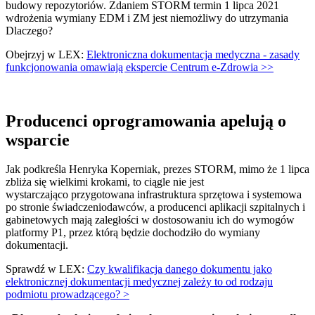
budowy repozytoriów. Zdaniem STORM termin 1 lipca 2021
wdrożenia wymiany EDM i ZM jest niemożliwy do utrzymania
Dlaczego?
Obejrzyj w LEX:
Elektroniczna dokumentacja medyczna - zasady
funkcjonowania omawiają ekspercie Centrum e-Zdrowia >>
Producenci oprogramowania apelują o
wsparcie
Jak podkreśla Henryka Koperniak, prezes STORM, mimo że 1 lipca
zbliża się wielkimi krokami, to ciągle nie jest
wystarczająco przygotowana infrastruktura sprzętowa i systemowa
po stronie świadczeniodawców, a producenci aplikacji szpitalnych i
gabinetowych mają zaległości w dostosowaniu ich do wymogów
platformy P1, przez którą będzie dochodziło do wymiany
dokumentacji.
Sprawdź w LEX:
Czy kwalifikacja danego dokumentu jako
elektronicznej dokumentacji medycznej zależy to od rodzaju
podmiotu prowadzącego? >