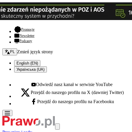
- otwiera się w nowej karcie
Promocje
Newsletter
Podcasty
Zmień język - bieżący:
Zmień język strony
PL
English (EN)
Українська (UA)
Odwiedź nasz kanał w serwisie YouTube
Youtube - otwiera się w nowej karcie
Przejdź do naszego profilu na X (dawniej Twitter)
X - otwiera się w nowej karcie
Przejdź do naszego profilu na Facebooku
Facebook - otwiera się w nowej karcie