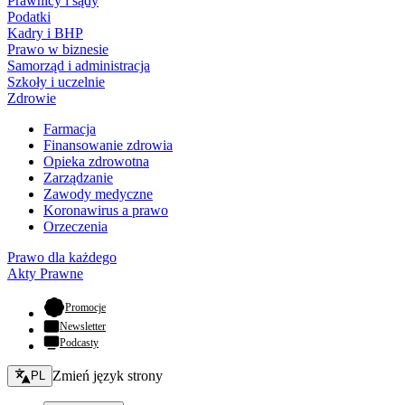
Prawnicy i sądy
Podatki
Kadry i BHP
Prawo w biznesie
Samorząd i administracja
Szkoły i uczelnie
Zdrowie
Farmacja
Finansowanie zdrowia
Opieka zdrowotna
Zarządzanie
Zawody medyczne
Koronawirus a prawo
Orzeczenia
Prawo dla każdego
Akty Prawne
- otwiera się w nowej karcie
Promocje
Newsletter
Podcasty
Zmień język - bieżący:
Zmień język strony
PL