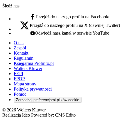
Śledź nas
Przejdź do naszego profilu na Facebooku
facebook - otwiera się w nowej karcie
Przejdź do naszego profilu na X (dawniej Twitter)
x - otwiera się w nowej karcie
Odwiedź nasz kanał w serwisie YouTube
youtube - otwiera się w nowej karcie
O nas
Zespół
Kontakt
Regulamin
Księgarnia Profinfo.pl
Wolters Kluwer
FEPI
FPOP
Mapa strony
Polityka prywatności
Pomoc
Zarządzaj preferencjami plików cookie
© 2026 Wolters Kluwer
Realizacja Ideo Powered by:
CMS Edito