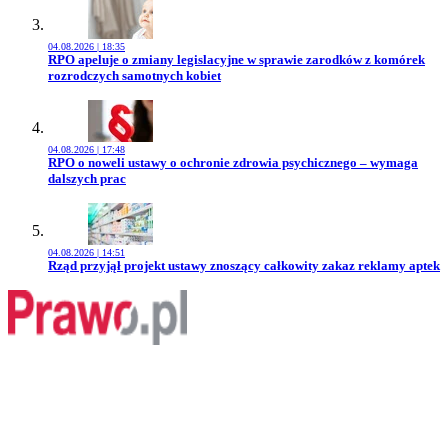
04.08.2026 | 18:35
Przejdź do artykułu:
RPO apeluje o zmiany legislacyjne w sprawie zarodków z komórek
rozrodczych samotnych kobiet
04.08.2026 | 17:48
Przejdź do artykułu:
RPO o noweli ustawy o ochronie zdrowia psychicznego – wymaga
dalszych prac
04.08.2026 | 14:51
Przejdź do artykułu:
Rząd przyjął projekt ustawy znoszący całkowity zakaz reklamy aptek