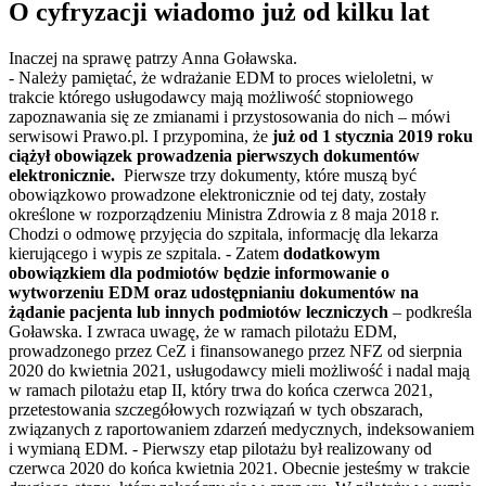
O cyfryzacji wiadomo już od kilku lat
Inaczej na sprawę patrzy Anna Goławska.
- Należy pamiętać, że wdrażanie EDM to proces wieloletni, w
trakcie którego usługodawcy mają możliwość stopniowego
zapoznawania się ze zmianami i przystosowania do nich – mówi
serwisowi Prawo.pl. I przypomina, że
już od 1 stycznia 2019 roku
ciążył obowiązek prowadzenia pierwszych dokumentów
elektronicznie.
Pierwsze trzy dokumenty, które muszą być
obowiązkowo prowadzone elektronicznie od tej daty, zostały
określone w rozporządzeniu Ministra Zdrowia z 8 maja 2018 r.
Chodzi o odmowę przyjęcia do szpitala, informację dla lekarza
kierującego i wypis ze szpitala. - Zatem
dodatkowym
obowiązkiem dla podmiotów będzie informowanie o
wytworzeniu EDM oraz udostępnianiu dokumentów na
żądanie pacjenta lub innych podmiotów leczniczych
– podkreśla
Goławska. I zwraca uwagę, że w ramach pilotażu EDM,
prowadzonego przez CeZ i finansowanego przez NFZ od sierpnia
2020 do kwietnia 2021, usługodawcy mieli możliwość i nadal mają
w ramach pilotażu etap II, który trwa do końca czerwca 2021,
przetestowania szczegółowych rozwiązań w tych obszarach,
związanych z raportowaniem zdarzeń medycznych, indeksowaniem
i wymianą EDM. - Pierwszy etap pilotażu był realizowany od
czerwca 2020 do końca kwietnia 2021. Obecnie jesteśmy w trakcie