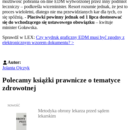
możliwość pobrania on-line EDM wytworzonej przez inny podmiot
leczniczy – podkreśla wiceminister. Resort rozumie jednak, że jest to
proces wieloletni, dlatego nie ma przewidzianych kar dla tych, co
się spóźnią. -
Placówki powinny jednak od 1 lipca dostosować
się do wchodzącego się ustawowego obowiązku
– kwituje
minister Goławska.
Sprawdź w LEX:
Czy wydruk graficzny EDM musi być zgodny z
elektronicznym wzorem dokumentu? >
Autor:
Jolanta Ojczyk
Polecamy książki prawnicze o tematyce
zdrowotnej
Przejdź do: Metodyka obrony lekarza przed sądem lekarskim, Marc
NOWOŚĆ
Metodyka obrony lekarza przed sądem
lekarskim