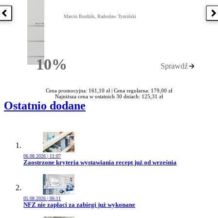
Poprzednia książka
N
Marcin Burdzik, Radosław Tymiński
10%
Sprawdź
Rabatu
Cena promocyjna: 161,10 zł |
Cena regularna: 179,00 zł
Najniższa cena w ostatnich 30 dniach: 125,31 zł
Ostatnio dodane
06.08.2026 | 11:07
Przejdź do artykułu:
Zaostrzone kryteria wystawiania recept już od września
05.08.2026 | 06:11
Przejdź do artykułu:
NFZ nie zapłaci za zabiegi już wykonane