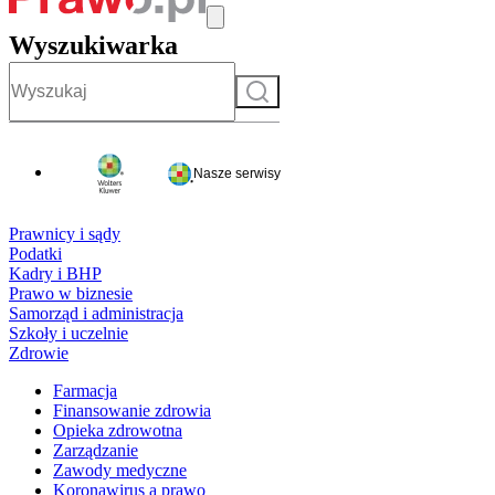
Wyszukiwarka
Szukaj
Nasze serwisy
Prawnicy i sądy
Podatki
Kadry i BHP
Prawo w biznesie
Samorząd i administracja
Szkoły i uczelnie
Zdrowie
Farmacja
Finansowanie zdrowia
Opieka zdrowotna
Zarządzanie
Zawody medyczne
Koronawirus a prawo