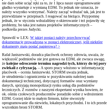
nie dam sobie uciąć ręki za to, że 1 lipca nasze oprogramowanie
gładko wystartuje z wymianą EDM. To jednak nie oznacza, że
należy wszystko wstrzymać. Należy zacząć wdrażać tak, jak jest to
przewidziane w przepisach. I reagować na bieżąco. Przypomnę
jednak, że w styczniu wdrażaliśmy e-skierowanie i też pojawiły się
problemy, bo taka jest natura projektów informatycznych –
podkreśla prezes Judycki.
Sprawdź w LEX:
W jakiej postaci należy przechowywać
dokumentację prowadzoną w postaci elektronicznej, jeśli niektóre
dokumenty mają postać papierową? >
Rafał Janiszewski, doradca placówek ochrony zdrowia, uważa, że
większość podmiotów nie jest gotowa na EDM, ale zwraca uwagę,
że
kolejne odroczenie terminu nagrodzi tych, którzy do tej pory
zwlekali z cyfryzacją.
– A sporo pracy włożono w informatyzację
placówek – ocenia Janiszewski. STORM uważa jednak,
że utrudnienia i ograniczenia w pozyskiwaniu należnej nam
dokumentacji technicznej, dotyczącej formatów oraz wymiany
danych, sprzyjają monopolizacji rynku usług dla podmiotów
leczniczych. Z rozmów z naszymi ekspertami wynika bowiem, że
ok. ośmiu czołowych producentów poradziło sobie z wdrożeniem
EDM. Gorzej idzie to małym firmom, które stworzyły
oprogramowanie dla niewielu, lokalnych przychodni. I to ich przede
wszystkim broni STORM.