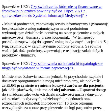
Sprawdź w LEX:
Czy świadczenia, które nie są finansowane ze
środków publicznych powinny być od 1 lipca 2021 r.
sprawozdawane do Systemu Informacji Medycznej? >
- Mniejsi producenci, zapewniają serwis informatyczny i gwarantują
bezpieczeństwo usług najmniejszym nawet podmiotom
wykonującym działalność leczniczą na rzecz pacjentów z małych
miejscowości - tłumaczy prezes Koperniak. - W ten sposób,
pośrednio zapewniają dostępność usług medycznych pacjentom. Są
tym, czym POZ w całym systemie ochrony zdrowia. Są równie
ważne jak duże podmioty, zapewniające realizację zadań dużych
projektów - tłumaczy.
Sprawdź w LEX:
Czy skierowania na badania histopatologiczne
mogą być wydawane w formie papierowej? >
Ministerstwo Zdrowia rozumie jednak, że przychodnie, szpitale i
dostawcy oprogramowania mogą mieć problemy, ale podkreśla,
że
EDM przyniesie wymierne korzyści zarówno dla pacjenta,
jak i dla placówek, i nie ma od niej odwrotu.
- Usprawni dostęp
do świadczeń zdrowotnych dzięki możliwości analizy danych o
zdarzeniach medycznych, udzielonych procedurach oraz
rozpoznanych jednostek chorobowych. To także ogromna
oszczędność czasu oraz przyspieszenie obsługi pacjentów przez