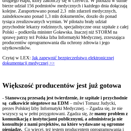
drugiego etapu, który zakończy się w czerwcu. W pilotażu w sumie
bierze udział 156 podmiotów medycznych i każdego dnia dołączają
kolejne. Zaraportowano ponad 2,3 mln zdarzeń medycznych,
zaindeksowano ponad 1,3 mln dokumentów, doszło do ponad
tysiąca zrealizowanych wymian. W pilotażu brały udział
przychodnie lekarzy rodzinnych, specjalistyczne oraz szpitale z całej
Polski – podkreśla minister Goławska. Inaczej niż STORM na
sprawę patrzy też Polska Izba Informatyki Medycznej, zrzeszająca
producentów oprogramowania dla ochrony zdrowia i jego
użytkowników.
Czytaj w LEX:
Jak zapewnić bezpieczeństwo elektronicznej
dokumentacji medycznej >>
Większość producentów jest już gotowa
-
Stanowczą przesadą jest twierdzenie, że szpitale i przychodnie
są całkowicie niegotowe na EDM
– mówi Tomasz Judycki,
prezes Polskiej Izby Informatyki Medycznej. – Zgadza się, że nie
wszyscy są w pełni przygotowani. Zgadza się, że
mamy problem z
komunikacją z instytucjami publicznymi, a administracja nie
konsultuje z nami projektów, na które wydawane są ogromne
pieniądze.
Co więcej, też jestem producentem oprogramowania i