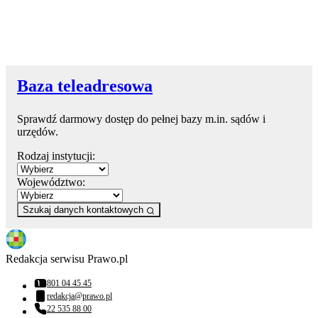
Baza teleadresowa
Sprawdź darmowy dostęp do pełnej bazy m.in. sądów i
urzędów.
Rodzaj instytucji:
Województwo:
Szukaj danych kontaktowych
Redakcja serwisu Prawo.pl
801 04 45 45
Numer telefonu:
redakcja@prawo.pl
Adres email:
22 535 88 00
Numer telefonu: