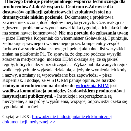
-
Dlaczego brakuje profesjonalnego wsparcia technicznego dla
producentów? Jakość wsparcia Centrum e-Zdrowie dla
dostawców aplikacji gabinetowych i szpitalnych stoi na
dramatycznie niskim poziomie.
Dokumentacja projektowa
zawiera niezliczoną ilość błędów merytorycznych. Czas reakcji na
zgłoszenia problemów wynosi nawet kilka tygodni, a ich jakości nie
ma sensu nawet komentować.
Nie ma portalu do zgłaszania uwag
– pisze Henryka Koperniak do wiceminister Goławskiej. I punktuje,
że brakuje sprawnego i wspieranego przez kompetentny zespół
fachowców środowiska testowego i pełnej aktualnej list wszystkich
zmian na platformie P1. To sprawia, że dopiero podczas wysyłki
zdarzenia medycznego, indeksu EDM okazuje się, że są jakieś
reguły, których należy przestrzegać. - Wykaz publikowanych reguł
walidacyjnych nie wyjaśnia działania, a jedynie wymienia ich kody
i nazwy, a zmiany są wprowadzane bez zapowiedzi – pisze
Koperniak. I dodaje, że w STORM panuje opinia, że
bardzo
istotnym utrudnieniem na drodze do
wdrożenia EDM
jest
wadliwa komunikacja pomiędzy środowiskiem producentów i
instytucjami publicznymi.
- Instrukcje i rozporządzenia są
nieczytelne, a na próby wyjaśnienia, wiążącej odpowiedzi czeka się
tygodniami – mówi.
Czytaj w LEX:
Prowadzenie i udostępnianie elektronicznej
dokumentacji medycznej
>>