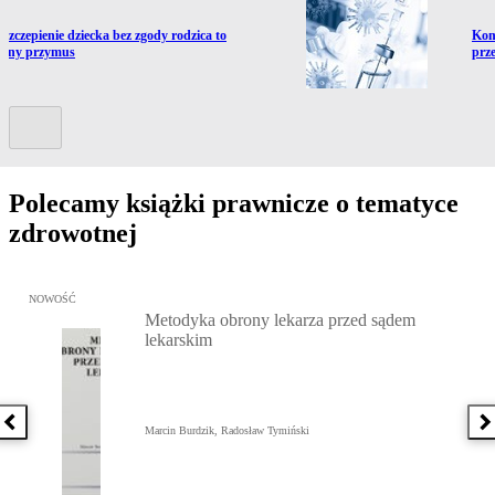
ź do artykułu:
Prze
Szczepienie dziecka bez zgody rodzica to
Kom
czny przymus
prz
Kolejny slide
Polecamy książki prawnicze o tematyce
zdrowotnej
Przejdź do: Metodyka obrony lekarza przed sądem lekarskim, Marc
NOWOŚĆ
Metodyka obrony lekarza przed sądem
lekarskim
Poprzednia książka
N
Marcin Burdzik, Radosław Tymiński