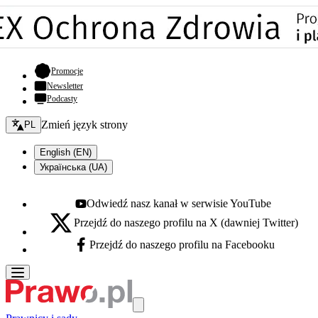
- otwiera się w nowej karcie
Promocje
Newsletter
Podcasty
Zmień język - bieżący:
Zmień język strony
PL
English (EN)
Українська (UA)
Odwiedź nasz kanał w serwisie YouTube
Youtube - otwiera się w nowej karcie
Przejdź do naszego profilu na X (dawniej Twitter)
X - otwiera się w nowej karcie
Przejdź do naszego profilu na Facebooku
Facebook - otwiera się w nowej karcie