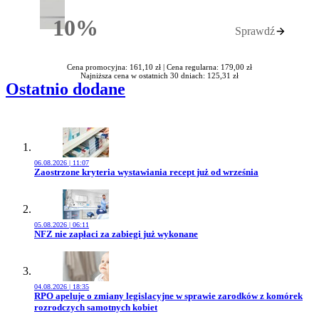
10%
Sprawdź
Rabatu
Cena promocyjna: 161,10 zł |
Cena regularna: 179,00 zł
Najniższa cena w ostatnich 30 dniach: 125,31 zł
Ostatnio dodane
06.08.2026 | 11:07
Przejdź do artykułu:
Zaostrzone kryteria wystawiania recept już od września
05.08.2026 | 06:11
Przejdź do artykułu:
NFZ nie zapłaci za zabiegi już wykonane
04.08.2026 | 18:35
Przejdź do artykułu:
RPO apeluje o zmiany legislacyjne w sprawie zarodków z komórek
rozrodczych samotnych kobiet