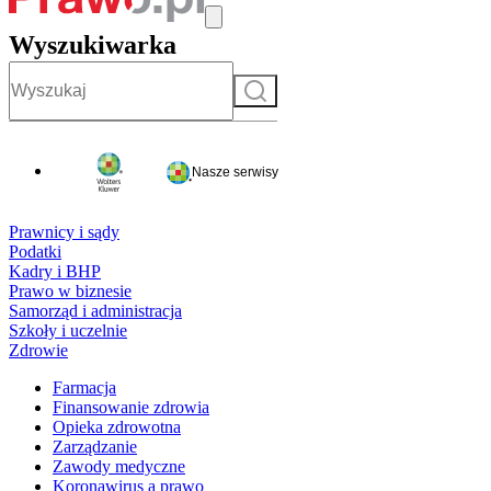
Wyszukiwarka
Szukaj
Nasze serwisy
Prawnicy i sądy
Podatki
Kadry i BHP
Prawo w biznesie
Samorząd i administracja
Szkoły i uczelnie
Zdrowie
Farmacja
Finansowanie zdrowia
Opieka zdrowotna
Zarządzanie
Zawody medyczne
Koronawirus a prawo