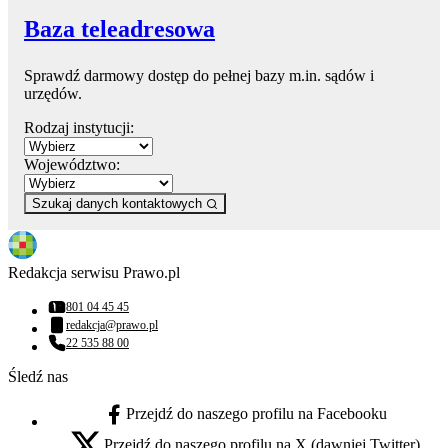
Baza teleadresowa
Sprawdź darmowy dostęp do pełnej bazy m.in. sądów i
urzędów.
Rodzaj instytucji:
Województwo:
Szukaj danych kontaktowych
Redakcja serwisu Prawo.pl
801 04 45 45
Numer telefonu:
redakcja@prawo.pl
Adres email:
22 535 88 00
Numer telefonu:
Śledź nas
Przejdź do naszego profilu na Facebooku
facebook - otwiera się w nowej karcie
Przejdź do naszego profilu na X (dawniej Twitter)