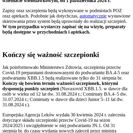
schemacie wielodawkowym, od 1 października 2024 r.
Zapisy oraz szczepienia będą wykonywane w podmiotach POZ
oraz aptekach. Podobnie jak dotychczas,
automatycznie
wystawione
skierowania przez system będą uprawniały do realizacji szczepień.
W tym przypadku wystarczy zapisać się na wizytę, preparaty
będą dostępne w przychodniach i aptekach.
Kończy się ważność szczepionki
Jak poinformowało Ministerstwo Zdrowia, szczepienia przeciw
Covid-19 preparatami dostosowanymi do podwariantu BA.4-5 oraz
podwariantu XBB.1.5 będą realizowane tylko do 31 sierpnia br.
Kończy się bowiem termin ważności szczepionek, którymi
dysponują punkty szczepień
(Nuvaxovid XBB.1.5. w dawce dla
osób w wieku od 12 lat dw. 31.08.2024 r.; Comirnaty BA.4–5 dw.
31.07.2024 r.; Comirnaty w dawce dla dzieci Junior 5–11 lat dw.
31.08.2024 r.).
Europejska Agencja Leków wydała 30 kwietnia 2024 r. zalecenia
dotyczące składu szczepionki przeciw Covid-19 na sezon
2024/2025 i uwzględnienie w niej podwariantu JN.1. Od 31
sierpnia br. do czasu wydania nowych zaleceń przez ministra