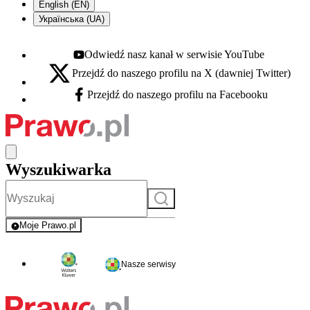
English (EN)
Українська (UA)
Odwiedź nasz kanał w serwisie YouTube
Youtube - otwiera się w nowej karcie
Przejdź do naszego profilu na X (dawniej Twitter)
X - otwiera się w nowej karcie
Przejdź do naszego profilu na Facebooku
Facebook - otwiera się w nowej karcie
Wyszukiwarka
Szukaj
Moje Prawo.pl
- rejestracja i logowanie do serwisu
Nasze serwisy