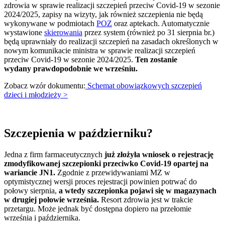
zdrowia w sprawie realizacji szczepień przeciw Covid-19 w sezonie
2024/2025, zapisy na wizyty, jak również szczepienia nie będą
wykonywane w podmiotach
POZ
oraz aptekach. Automatycznie
wystawione
skierowania
przez system (również po 31 sierpnia br.)
będą uprawniały do realizacji szczepień na zasadach określonych w
nowym komunikacie ministra w sprawie realizacji szczepień
przeciw Covid-19 w sezonie 2024/2025.
Ten zostanie
wydany prawdopodobnie we wrześniu.
Zobacz wzór dokumentu:
Schemat obowiązkowych szczepień
dzieci i młodzieży >
Szczepienia w październiku?
Jedna z firm farmaceutycznych
już złożyła wniosek o rejestrację
zmodyfikowanej szczepionki przeciwko Covid-19 opartej na
wariancie JN1.
Zgodnie z przewidywaniami MZ w
optymistycznej wersji proces rejestracji powinien potrwać do
połowy sierpnia,
a wtedy szczepionka pojawi się w magazynach
w drugiej połowie września.
Resort zdrowia jest w trakcie
przetargu. Może jednak być dostępna dopiero na przełomie
września i października.