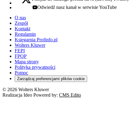
x - otwiera się w nowej karcie
Odwiedź nasz kanał w serwisie YouTube
youtube - otwiera się w nowej karcie
O nas
Zespół
Kontakt
Regulamin
Księgarnia Profinfo.pl
Wolters Kluwer
FEPI
FPOP
Mapa strony
Polityka prywatności
Pomoc
Zarządzaj preferencjami plików cookie
© 2026 Wolters Kluwer
Realizacja Ideo Powered by:
CMS Edito