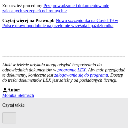
Zobacz też procedurę:
Przeprowadzanie i dokumentowanie
zalecanych szczepień ochronnych >
Czytaj więcej na Prawo.pl:
Nowa szczepionka na Covid-19 w
Polsce prawdopodobnie na przełomie września i października
--------------------------------------------------------------------------------------
--------------------------------------------------------
Linki w tekście artykułu mogą odsyłać bezpośrednio do
odpowiednich dokumentów w
programie LEX
. Aby móc przeglądać
te dokumenty, konieczne jest
zalogowanie się do programu
. Dostęp
do treści dokumentów LEX jest zależny od posiadanych licencji.
Autor:
Monika Stelmach
Czytaj także
Poprzedni slide