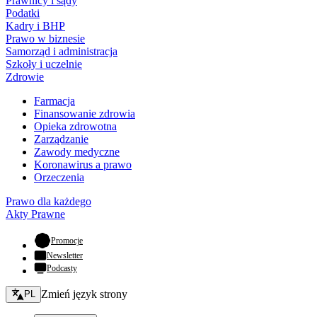
Prawnicy i sądy
Podatki
Kadry i BHP
Prawo w biznesie
Samorząd i administracja
Szkoły i uczelnie
Zdrowie
Farmacja
Finansowanie zdrowia
Opieka zdrowotna
Zarządzanie
Zawody medyczne
Koronawirus a prawo
Orzeczenia
Prawo dla każdego
Akty Prawne
- otwiera się w nowej karcie
Promocje
Newsletter
Podcasty
Zmień język - bieżący:
Zmień język strony
PL