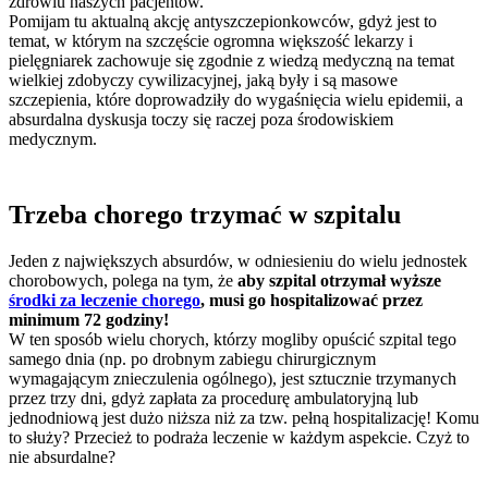
zdrowiu naszych pacjentów.
Pomijam tu aktualną akcję antyszczepionkowców, gdyż jest to
temat, w którym na szczęście ogromna większość lekarzy i
pielęgniarek zachowuje się zgodnie z wiedzą medyczną na temat
wielkiej zdobyczy cywilizacyjnej, jaką były i są masowe
szczepienia, które doprowadziły do wygaśnięcia wielu epidemii, a
absurdalna dyskusja toczy się raczej poza środowiskiem
medycznym.
Trzeba chorego trzymać w szpitalu
Jeden z największych absurdów, w odniesieniu do wielu jednostek
chorobowych, polega na tym, że
aby szpital otrzymał wyższe
środki za leczenie chorego
, musi go hospitalizować przez
minimum 72 godziny!
W ten sposób wielu chorych, którzy mogliby opuścić szpital tego
samego dnia (np. po drobnym zabiegu chirurgicznym
wymagającym znieczulenia ogólnego), jest sztucznie trzymanych
przez trzy dni, gdyż zapłata za procedurę ambulatoryjną lub
jednodniową jest dużo niższa niż za tzw. pełną hospitalizację! Komu
to służy? Przecież to podraża leczenie w każdym aspekcie. Czyż to
nie absurdalne?