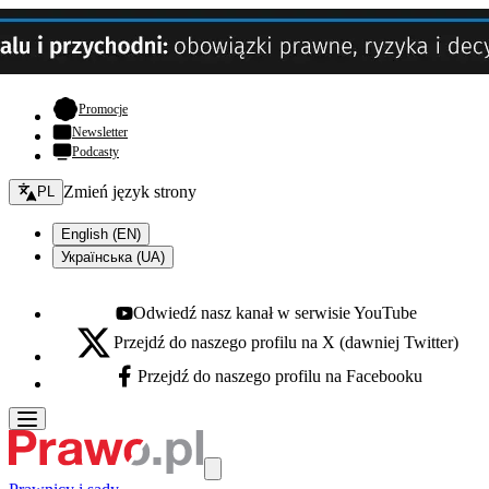
- otwiera się w nowej karcie
Promocje
Newsletter
Podcasty
Zmień język - bieżący:
Zmień język strony
PL
English (EN)
Українська (UA)
Odwiedź nasz kanał w serwisie YouTube
Youtube - otwiera się w nowej karcie
Przejdź do naszego profilu na X (dawniej Twitter)
X - otwiera się w nowej karcie
Przejdź do naszego profilu na Facebooku
Facebook - otwiera się w nowej karcie