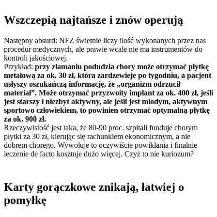
Wszczepią najtańsze i znów operują
Następny absurd: NFZ świetnie liczy ilość wykonanych przez nas
procedur medycznych, ale prawie wcale nie ma instrumentów do
kontroli jakościowej.
Przykład:
przy złamaniu podudzia chory może otrzymać płytkę
metalową za ok. 30 zł, która zardzewieje po tygodniu, a pacjent
usłyszy oszukańczą informację, że „organizm odrzucił
materiał”. Może otrzymać przyzwoity implant za ok. 400 zł, jeśli
jest starszy i niezbyt aktywny, ale jeśli jest młodym, aktywnym
sportowo człowiekiem, to powinien otrzymać optymalną płytkę
za ok. 900 zł.
Rzeczywistość jest taka, że 80-90 proc. szpitali funduje chorym
płytki za 30 zł, kierując się rachunkiem ekonomicznym, a nie
dobrem chorego. Wywołuje to oczywiście powikłania i finalnie
leczenie de facto kosztuje dużo więcej. Czyż to nie kuriozum?
Karty gorączkowe znikają, łatwiej o
pomyłkę