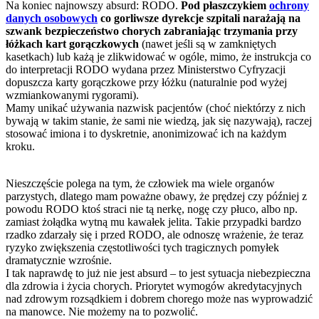
Na koniec najnowszy absurd: RODO.
Pod płaszczykiem
ochrony
danych osobowych
co gorliwsze dyrekcje szpitali narażają na
szwank bezpieczeństwo chorych zabraniając trzymania przy
łóżkach kart gorączkowych
(nawet jeśli są w zamkniętych
kasetkach) lub każą je zlikwidować w ogóle, mimo, że instrukcja co
do interpretacji RODO wydana przez Ministerstwo Cyfryzacji
dopuszcza karty gorączkowe przy łóżku (naturalnie pod wyżej
wzmiankowanymi rygorami).
Mamy unikać używania nazwisk pacjentów (choć niektórzy z nich
bywają w takim stanie, że sami nie wiedzą, jak się nazywają), raczej
stosować imiona i to dyskretnie, anonimizować ich na każdym
kroku.
Nieszczęście polega na tym, że człowiek ma wiele organów
parzystych, dlatego mam poważne obawy, że prędzej czy później z
powodu RODO ktoś straci nie tą nerkę, nogę czy płuco, albo np.
zamiast żołądka wytną mu kawałek jelita. Takie przypadki bardzo
rzadko zdarzały się i przed RODO, ale odnoszę wrażenie, że teraz
ryzyko zwiększenia częstotliwości tych tragicznych pomyłek
dramatycznie wzrośnie.
I tak naprawdę to już nie jest absurd – to jest sytuacja niebezpieczna
dla zdrowia i życia chorych. Priorytet wymogów akredytacyjnych
nad zdrowym rozsądkiem i dobrem chorego może nas wyprowadzić
na manowce. Nie możemy na to pozwolić.