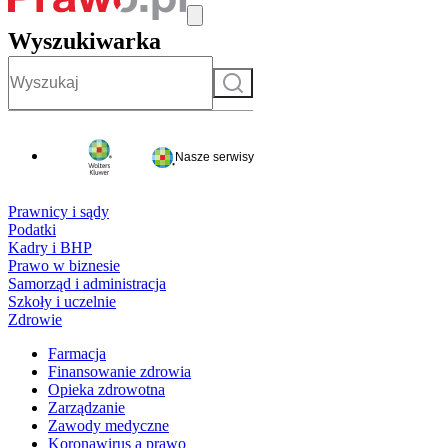
Wyszukiwarka
Szukaj
Nasze serwisy
Prawnicy i sądy
Podatki
Kadry i BHP
Prawo w biznesie
Samorząd i administracja
Szkoły i uczelnie
Zdrowie
Farmacja
Finansowanie zdrowia
Opieka zdrowotna
Zarządzanie
Zawody medyczne
Koronawirus a prawo