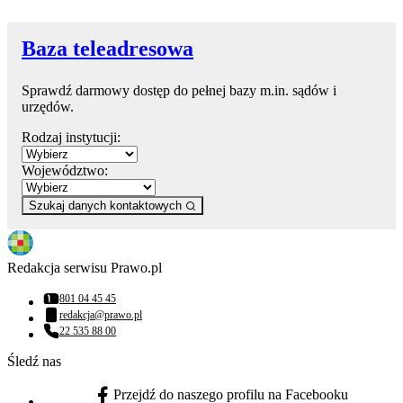
Baza teleadresowa
Sprawdź darmowy dostęp do pełnej bazy m.in. sądów i
urzędów.
Rodzaj instytucji:
Województwo:
Szukaj danych kontaktowych
Redakcja serwisu Prawo.pl
801 04 45 45
Numer telefonu:
redakcja@prawo.pl
Adres email:
22 535 88 00
Numer telefonu:
Śledź nas
Przejdź do naszego profilu na Facebooku
facebook - otwiera się w nowej karcie