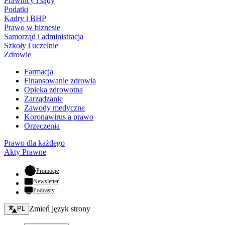
Prawnicy i sądy
Podatki
Kadry i BHP
Prawo w biznesie
Samorząd i administracja
Szkoły i uczelnie
Zdrowie
Farmacja
Finansowanie zdrowia
Opieka zdrowotna
Zarządzanie
Zawody medyczne
Koronawirus a prawo
Orzeczenia
Prawo dla każdego
Akty Prawne
- otwiera się w nowej karcie
Promocje
Newsletter
Podcasty
Zmień język - bieżący:
Zmień język strony
PL