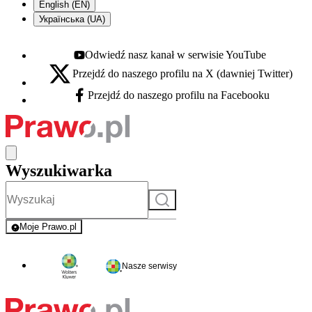
English (EN)
Українська (UA)
Odwiedź nasz kanał w serwisie YouTube
Youtube - otwiera się w nowej karcie
Przejdź do naszego profilu na X (dawniej Twitter)
X - otwiera się w nowej karcie
Przejdź do naszego profilu na Facebooku
Facebook - otwiera się w nowej karcie
Wyszukiwarka
Szukaj
Moje Prawo.pl
- rejestracja i logowanie do serwisu
Nasze serwisy