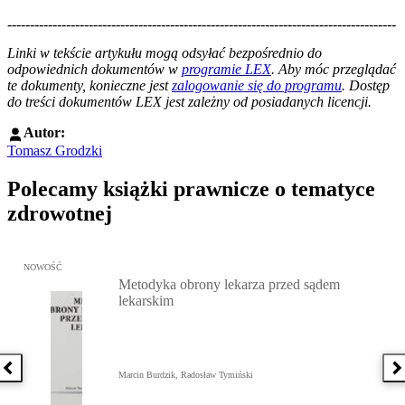
--------------------------------------------------------------------------------------
--------------------------------------------------------
Linki w tekście artykułu mogą odsyłać bezpośrednio do
odpowiednich dokumentów w
programie LEX
. Aby móc przeglądać
te dokumenty, konieczne jest
zalogowanie się do programu
. Dostęp
do treści dokumentów LEX jest zależny od posiadanych licencji.
Autor:
Tomasz Grodzki
Polecamy książki prawnicze o tematyce
zdrowotnej
Przejdź do: Metodyka obrony lekarza przed sądem lekarskim, Marc
NOWOŚĆ
Metodyka obrony lekarza przed sądem
lekarskim
Poprzednia książka
N
Marcin Burdzik, Radosław Tymiński