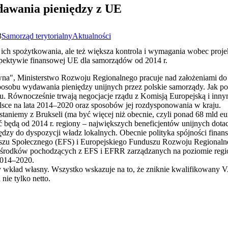
dawania pieniędzy z UE
3
Samorząd terytorialny
Aktualności
 ich spożytkowania, ale też większa kontrola i wymagania wobec proj
pektywie finansowej UE dla samorządów od 2014 r.
wna", Ministerstwo Rozwoju Regionalnego pracuje nad założeniami d
posobu wydawania pieniędzy unijnych przez polskie samorządy. Jak p
du. Równocześnie trwają negocjacje rządu z Komisją Europejską i in
lsce na lata 2014–2020 oraz sposobów jej rozdysponowania w kraju.
taniemy z Brukseli (ma być więcej niż obecnie, czyli ponad 68 mld eur
ć będą od 2014 r. regiony – największych beneficjentów unijnych dotac
dzy do dyspozycji władz lokalnych. Obecnie polityka spójności finan
uszu Społecznego (EFS) i Europejskiego Funduszu Rozwoju Regional
st środków pochodzących z EFS i EFRR zarządzanych na poziomie regio
2014–2020.
ład własny. Wszystko wskazuje na to, że zniknie kwalifikowany VA
nie tylko netto.