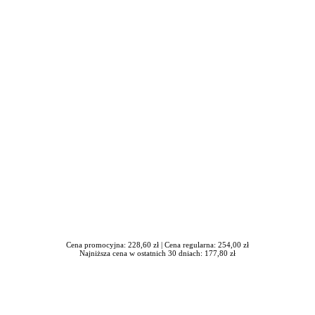
awrońska-Baran , Ewa Wiktorowska, Adam Wiktorowski - otwiera się
Cena promocyjna: 228,60 zł |
Cena regularna: 254,00 zł
Najniższa cena w ostatnich 30 dniach: 177,80 zł