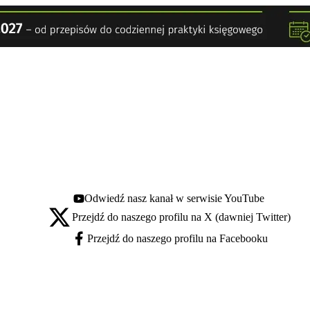
Odwiedź nasz kanał w serwisie YouTube
Youtube - otwiera się w nowej karcie
Przejdź do naszego profilu na X (dawniej Twitter)
X - otwiera się w nowej karcie
Przejdź do naszego profilu na Facebooku
Facebook - otwiera się w nowej karcie