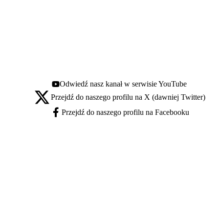
Odwiedź nasz kanał w serwisie YouTube
Youtube - otwiera się w nowej karcie
Przejdź do naszego profilu na X (dawniej Twitter)
X - otwiera się w nowej karcie
Przejdź do naszego profilu na Facebooku
Facebook - otwiera się w nowej karcie