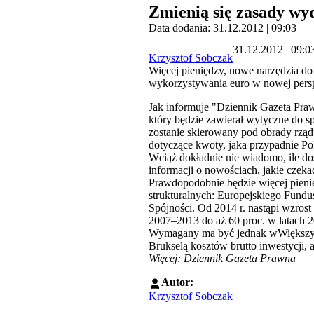
Zmienią się zasady wy
Data dodania: 31.12.2012 | 09:03
31.12.2012 | 09:0
Krzysztof Sobczak
Więcej pieniędzy, nowe narzędzia do
wykorzystywania euro w nowej pers
Jak informuje "Dziennik Gazeta Pra
który będzie zawierał wytyczne do s
zostanie skierowany pod obrady rzą
dotyczące kwoty, jaka przypadnie Po
Wciąż dokładnie nie wiadomo, ile dos
informacji o nowościach, jakie czeka
Prawdopodobnie będzie więcej pienię
strukturalnych: Europejskiego Fund
Spójności. Od 2014 r. nastąpi wzro
2007–2013 do aż 60 proc. w latach 
Wymagany ma być jednak wWiększy wk
Brukselą kosztów brutto inwestycji, a 
Więcej: Dziennik Gazeta Prawna
Autor:
Krzysztof Sobczak