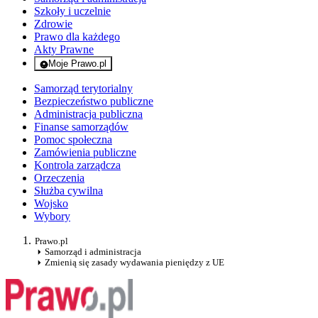
Szkoły i uczelnie
Zdrowie
Prawo dla każdego
Akty Prawne
Moje Prawo.pl
- rejestracja i logowanie do serwisu
Samorząd terytorialny
Bezpieczeństwo publiczne
Administracja publiczna
Finanse samorządów
Pomoc społeczna
Zamówienia publiczne
Kontrola zarządcza
Orzeczenia
Służba cywilna
Wojsko
Wybory
Prawo.pl
Samorząd i administracja
Zmienią się zasady wydawania pieniędzy z UE