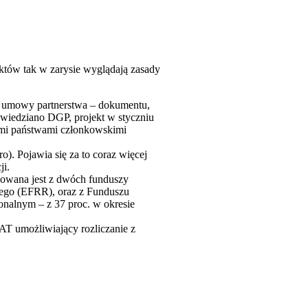
ektów tak w zarysie wyglądają zasady
o umowy partnerstwa – dokumentu,
owiedziano DGP, projekt w styczniu
nymi państwami członkowskimi
o). Pojawia się za to coraz więcej
ji.
sowana jest z dwóch funduszy
nego (EFRR), oraz z Funduszu
nalnym – z 37 proc. w okresie
T umożliwiający rozliczanie z