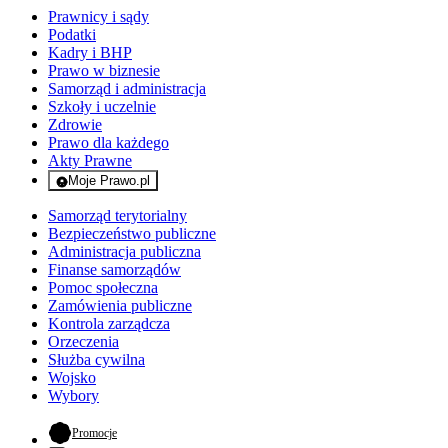
Prawnicy i sądy
Podatki
Kadry i BHP
Prawo w biznesie
Samorząd i administracja
Szkoły i uczelnie
Zdrowie
Prawo dla każdego
Akty Prawne
Moje Prawo.pl
- rejestracja i logowanie do serwisu
Samorząd terytorialny
Bezpieczeństwo publiczne
Administracja publiczna
Finanse samorządów
Pomoc społeczna
Zamówienia publiczne
Kontrola zarządcza
Orzeczenia
Służba cywilna
Wojsko
Wybory
- otwiera się w nowej karcie
Promocje