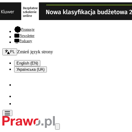
- otwiera się w nowej karcie
Promocje
Newsletter
Podcasty
Zmień język - bieżący:
Zmień język strony
PL
English (EN)
Українська (UA)