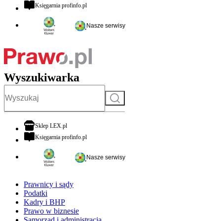
otwiera się w nowej karcie
Księgarnia profinfo.pl
Nasze serwisy
Wyszukiwarka
Szukaj
otwiera się w nowej karcie
Sklep LEX.pl
otwiera się w nowej karcie
Księgarnia profinfo.pl
Nasze serwisy
Prawnicy i sądy
Podatki
Kadry i BHP
Prawo w biznesie
Samorząd i administracja