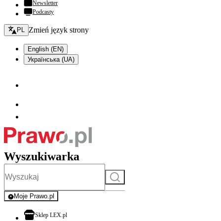
Newsletter
Podcasty
Zmień język - bieżący:
Zmień język strony
PL
English (EN)
Українська (UA)
Wyszukiwarka
Szukaj
Moje Prawo.pl
- rejestracja i logowanie do serwisu
otwiera się w nowej karcie
Sklep LEX.pl