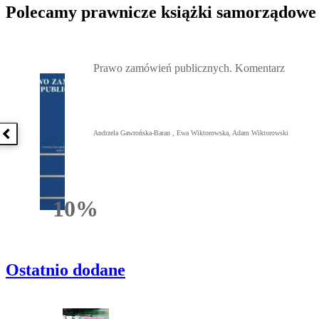
Polecamy prawnicze książki samorządowe
Przejdź do: Prawo zamówień publicznych. Komentarz, Andrzela G
Prawo zamówień publicznych. Komentarz
Andrzela Gawrońska-Baran , Ewa Wiktorowska, Adam Wiktorowski
Poprzednia książka
10%
Rabatu
Ostatnio dodane