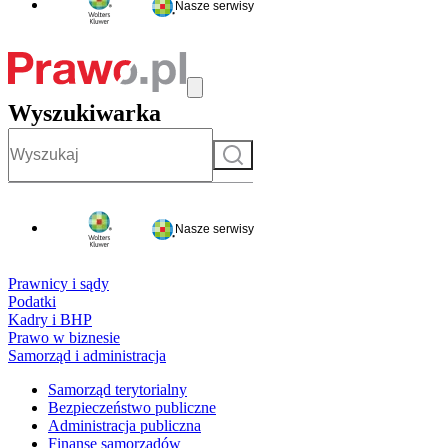
Nasze serwisy
Wyszukiwarka
Szukaj
Nasze serwisy
Prawnicy i sądy
Podatki
Kadry i BHP
Prawo w biznesie
Samorząd i administracja
Samorząd terytorialny
Bezpieczeństwo publiczne
Administracja publiczna
Finanse samorządów