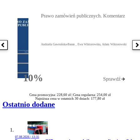
Przejdź do: Prawo zamówień publicznych. Komentarz, Andrzela G
Prawo zamówień publicznych. Komentarz
Andrzela Gawrońska-Baran , Ewa Wiktorowska, Adam Wiktorowski
Poprzednia książka
N
10%
Sprawdź
Rabatu
Cena promocyjna: 228,60 zł |
Cena regularna: 254,00 zł
Najniższa cena w ostatnich 30 dniach: 177,80 zł
Ostatnio dodane
07.08.2026 | 13:35