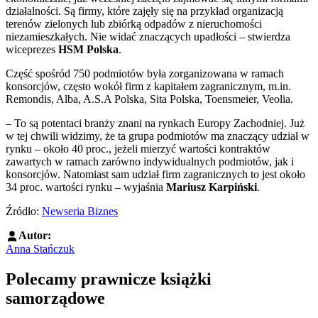
działalności. Są firmy, które zajęły się na przykład organizacją
terenów zielonych lub zbiórką odpadów z nieruchomości
niezamieszkałych. Nie widać znaczących upadłości – stwierdza
wiceprezes
HSM Polska
.
Część spośród 750 podmiotów była zorganizowana w ramach
konsorcjów, często wokół firm z kapitałem zagranicznym, m.in.
Remondis, Alba, A.S.A Polska, Sita Polska, Toensmeier, Veolia.
–
To są potentaci branży znani na rynkach Europy Zachodniej. Już
w tej chwili widzimy, że ta grupa podmiotów ma znaczący udział w
rynku – około 40 proc., jeżeli mierzyć wartości kontraktów
zawartych w ramach zarówno indywidualnych podmiotów, jak i
konsorcjów. Natomiast sam udział firm zagranicznych to jest około
34 proc. wartości rynku – wyjaśnia
Mariusz Karpiński
.
Źródło:
Newseria Biznes
Autor:
Anna Stańczuk
Polecamy prawnicze książki
samorządowe