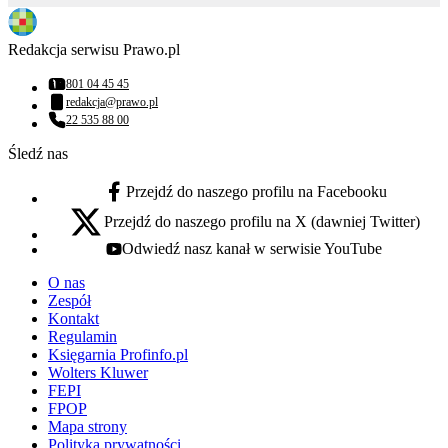
Redakcja serwisu Prawo.pl
801 04 45 45
Numer telefonu:
redakcja@prawo.pl
Adres email:
22 535 88 00
Numer telefonu:
Śledź nas
Przejdź do naszego profilu na Facebooku
facebook - otwiera się w nowej karcie
Przejdź do naszego profilu na X (dawniej Twitter)
x - otwiera się w nowej karcie
Odwiedź nasz kanał w serwisie YouTube
youtube - otwiera się w nowej karcie
O nas
Zespół
Kontakt
Regulamin
Księgarnia Profinfo.pl
Wolters Kluwer
FEPI
FPOP
Mapa strony
Polityka prywatności