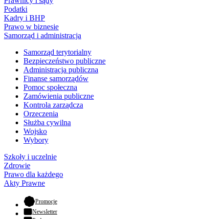
Prawnicy i sądy
Podatki
Kadry i BHP
Prawo w biznesie
Samorząd i administracja
Samorząd terytorialny
Bezpieczeństwo publiczne
Administracja publiczna
Finanse samorządów
Pomoc społeczna
Zamówienia publiczne
Kontrola zarządcza
Orzeczenia
Służba cywilna
Wojsko
Wybory
Szkoły i uczelnie
Zdrowie
Prawo dla każdego
Akty Prawne
- otwiera się w nowej karcie
Promocje
Newsletter