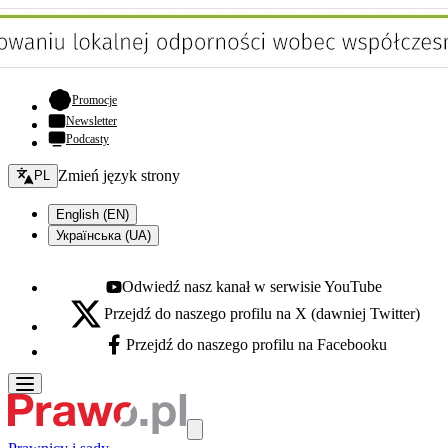
- otwiera się w nowej karcie
Promocje
Newsletter
Podcasty
Zmień język - bieżący:
Zmień język strony
PL
English (EN)
Українська (UA)
Odwiedź nasz kanał w serwisie YouTube
Youtube - otwiera się w nowej karcie
Przejdź do naszego profilu na X (dawniej Twitter)
X - otwiera się w nowej karcie
Przejdź do naszego profilu na Facebooku
Facebook - otwiera się w nowej karcie