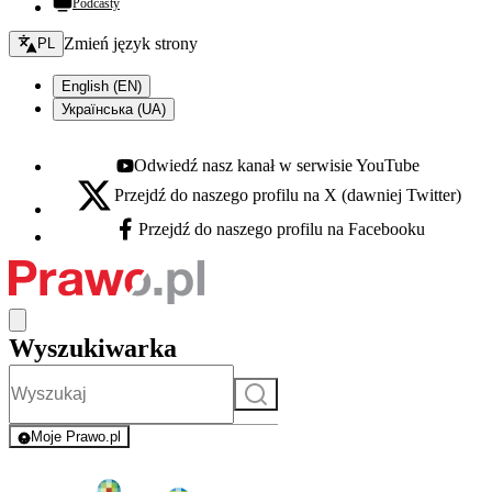
Podcasty
Zmień język - bieżący:
Zmień język strony
PL
English (EN)
Українська (UA)
Odwiedź nasz kanał w serwisie YouTube
Youtube - otwiera się w nowej karcie
Przejdź do naszego profilu na X (dawniej Twitter)
X - otwiera się w nowej karcie
Przejdź do naszego profilu na Facebooku
Facebook - otwiera się w nowej karcie
Wyszukiwarka
Szukaj
Moje Prawo.pl
- rejestracja i logowanie do serwisu