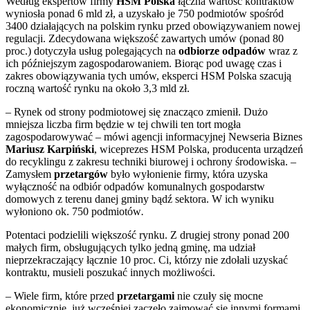
Według ekspertów firmy
HSM Polska
łączna wartość kontraktów
wyniosła ponad 6 mld zł, a uzyskało je 750 podmiotów spośród
3400 działających na polskim rynku przed obowiązywaniem nowej
regulacji. Zdecydowana większość zawartych umów (ponad 80
proc.) dotyczyła usług polegających na
odbiorze odpadów
wraz z
ich późniejszym zagospodarowaniem. Biorąc pod uwagę czas i
zakres obowiązywania tych umów, eksperci HSM Polska szacują
roczną wartość rynku na około 3,3 mld zł.
– Rynek od strony podmiotowej się znacząco zmienił. Dużo
mniejsza liczba firm będzie w tej chwili ten tort mogła
zagospodarowywać – mówi agencji informacyjnej Newseria Biznes
Mariusz Karpiński
, wiceprezes HSM Polska, producenta urządzeń
do recyklingu z zakresu techniki biurowej i ochrony środowiska. –
Zamysłem
przetargów
było wyłonienie firmy, która uzyska
wyłączność na odbiór odpadów komunalnych gospodarstw
domowych z terenu danej gminy bądź sektora. W ich wyniku
wyłoniono ok. 750 podmiotów
.
Potentaci podzielili większość rynku. Z drugiej strony ponad 200
małych firm, obsługujących tylko jedną gminę, ma udział
nieprzekraczający łącznie 10 proc. Ci, którzy nie zdołali uzyskać
kontraktu, musieli poszukać innych możliwości.
– Wiele firm, które przed
przetargami
nie czuły się mocne
ekonomicznie, już wcześniej zaczęło zajmować się innymi formami