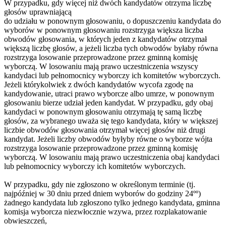
W przypadku, gdy więcej niż dwóch kandydatów otrzyma liczbę
głosów uprawniającą
do udziału w ponownym głosowaniu, o dopuszczeniu kandydata do
wyborów w ponownym głosowaniu rozstrzyga większa liczba
obwodów głosowania, w których jeden z kandydatów otrzymał
większą liczbę głosów, a jeżeli liczba tych obwodów byłaby równa
rozstrzyga losowanie przeprowadzone przez gminną komisję
wyborczą. W losowaniu mają prawo uczestniczenia wszyscy
kandydaci lub pełnomocnicy wyborczy ich komitetów wyborczych.
Jeżeli którykolwiek z dwóch kandydatów wycofa zgodę na
kandydowanie, utraci prawo wyborcze albo umrze, w ponownym
głosowaniu bierze udział jeden kandydat. W przypadku, gdy obaj
kandydaci w ponownym głosowaniu otrzymają tę samą liczbę
głosów, za wybranego uważa się tego kandydata, który w większej
liczbie obwodów głosowania otrzymał więcej głosów niż drugi
kandydat. Jeżeli liczby obwodów byłyby równe o wyborze wójta
rozstrzyga losowanie przeprowadzone przez gminną komisję
wyborczą. W losowaniu mają prawo uczestniczenia obaj kandydaci
lub pełnomocnicy wyborczy ich komitetów wyborczych.
W przypadku, gdy nie zgłoszono w określonym terminie (tj.
najpóźniej w 30 dniu przed dniem wyborów do godziny 24ºº)
żadnego kandydata lub zgłoszono tylko jednego kandydata, gminna
komisja wyborcza niezwłocznie wzywa, przez rozplakatowanie
obwieszczeń,