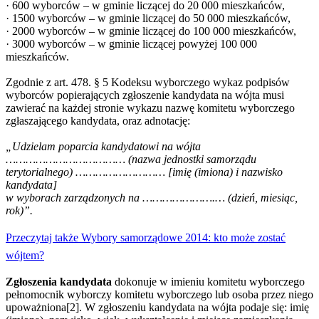
· 600 wyborców – w gminie liczącej do 20 000 mieszkańców,
· 1500 wyborców – w gminie liczącej do 50 000 mieszkańców,
· 2000 wyborców – w gminie liczącej do 100 000 mieszkańców,
· 3000 wyborców – w gminie liczącej powyżej 100 000
mieszkańców.
Zgodnie z art. 478. § 5 Kodeksu wyborczego wykaz podpisów
wyborców popierających zgłoszenie kandydata na wójta musi
zawierać na każdej stronie wykazu nazwę komitetu wyborczego
zgłaszającego kandydata, oraz adnotację:
„Udzielam poparcia kandydatowi na wójta
……………………………… (nazwa jednostki samorządu
terytorialnego) ……………………… [imię (imiona) i nazwisko
kandydata]
w wyborach zarządzonych na ………………….… (dzień, miesiąc,
rok)”.
Przeczytaj tak
ż
e
Wybory samorządowe 2014: kto może zostać
wójtem?
Zgłoszenia kandydata
dokonuje w imieniu komitetu wyborczego
pełnomocnik wyborczy komitetu wyborczego lub osoba przez niego
upoważniona[2]. W zgłoszeniu kandydata na wójta podaje się: imię