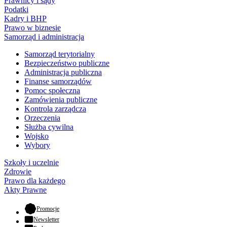
Prawnicy i sądy
Podatki
Kadry i BHP
Prawo w biznesie
Samorząd i administracja
Samorząd terytorialny
Bezpieczeństwo publiczne
Administracja publiczna
Finanse samorządów
Pomoc społeczna
Zamówienia publiczne
Kontrola zarządcza
Orzeczenia
Służba cywilna
Wojsko
Wybory
Szkoły i uczelnie
Zdrowie
Prawo dla każdego
Akty Prawne
- otwiera się w nowej karcie
Promocje
Newsletter