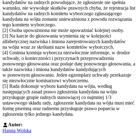
kandydatów na radnych powodujące, że zgłoszenie nie spełnia
warunku, nie wywołuje skutków prawnych chyba, że rejestracja list
kandydatów na radnych komitetu wyborczego zgłaszającego
kandydata na wójta zostanie unieważniona z powodu rozwiązania
tego komitetu wyborczego.
[2] Osoba upoważniona nie może upoważniać kolejnej osoby.
[3] Na karcie do głosowania wymienia się w kolejności
alfabetycznej nazwiska i imiona zarejestrowanych kandydatów
na wójta wraz ze skrótami nazw komitetów wyborczych.
[4] Gminna komisja wyborcza niezwłocznie informuje, w drodze
uchwały, o konieczności i przyczynach przeprowadzenia
ponownego głosowania oraz podaje datę ponownego głosowania, a
także nazwiska i imiona kandydatów kandydujących
w ponownym głosowaniu. Jeden egzemplarz uchwały przekazuje
się niezwłocznie komisarzowi wyborczemu.
[5] Rada dokonuje wyboru kandydata na wójta, według
następujących zasad prawo zgłoszenia kandydata na wójta
przysługuje grupie radnych stanowiącej co najmniej 1/3
ustawowego składu rady, zgłoszenie kandydata na wójta musi mieć
formę pisemną oraz radnemu przysługuje prawo poparcia w
zgłoszeniu tylko jednego kandydata.
Autor:
Hanna Wolska