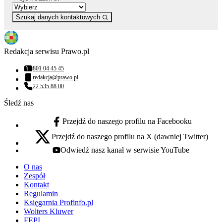
Szukaj danych kontaktowych
Redakcja serwisu Prawo.pl
801 04 45 45
Numer telefonu:
redakcja@prawo.pl
Adres email:
22 535 88 00
Numer telefonu:
Śledź nas
Przejdź do naszego profilu na Facebooku
facebook - otwiera się w nowej karcie
Przejdź do naszego profilu na X (dawniej Twitter)
x - otwiera się w nowej karcie
Odwiedź nasz kanał w serwisie YouTube
youtube - otwiera się w nowej karcie
O nas
Zespół
Kontakt
Regulamin
Księgarnia Profinfo.pl
Wolters Kluwer
FEPI