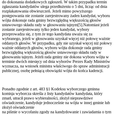
do dokonania dodatkowych zgłoszeń. W takim przypadku termin
zgłaszania kandydatów ulega przedłużeniu o 5 dni, licząc od dnia
rozplakatowania obwieszczeń. Jeżeli mimo powyższego
postępowania nie zostanie zarejestrowany żaden kandydat, wyboru
wójta dokonuje rada gminy bezwzględną większością głosów
ustawowego składu rady w głosowaniu tajnym[5].Natomiast jeżeli
zostanie zarejestrowany tylko jeden kandydat, wybory
przeprowadza się, z tym że tego kandydata uważa się za
wybranego, jeżeli w głosowaniu uzyskał więcej niż połowę ważnie
oddanych głosów. W przypadku, gdy nie uzyskał więcej niż połowy
ważnie oddanych głosów, wyboru wójta dokonuje rada gminy
bezwzględną większością głosów ustawowego składu rady w
głosowaniu tajnym. Jeżeli rada gminy nie dokona wyboru wójta w
terminie dwóch miesięcy od dnia wyborów Prezes Rady Ministrów
wyznacza, na wniosek ministra właściwego do spraw administracji
publicznej, osobę pełniącą obowiązki wójta do końca kadencji.
Ponadto zgodnie z art. 483 §1 Kodeksu wyborczego gminna
komisja wyborcza skreśla z listy kandydatów kandydata, który
zmarł, utracił prawo wybieralności, złożył nieprawdziwe
oświadczenie, kandyduje jednocześnie na wójta w innej gminie lub
złożył oświadczenie
na piśmie o wycofaniu zgody na kandydowanie i zawiadamia o tym