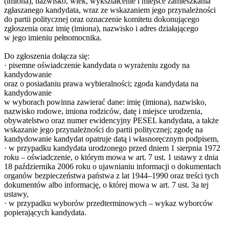
(imiona), nazwisko, wiek, wykształcenie i miejsce zamieszkania
zgłaszanego kandydata, wraz ze wskazaniem jego przynależności
do partii politycznej oraz oznaczenie komitetu dokonującego
zgłoszenia oraz imię (imiona), nazwisko i adres działającego
w jego imieniu pełnomocnika.
Do zgłoszenia dołącza się:
· pisemne oświadczenie kandydata o wyrażeniu zgody na
kandydowanie
oraz o posiadaniu prawa wybieralności; zgoda kandydata na
kandydowanie
w wyborach powinna zawierać dane: imię (imiona), nazwisko,
nazwisko rodowe, imiona rodziców, datę i miejsce urodzenia,
obywatelstwo oraz numer ewidencyjny PESEL kandydata, a także
wskazanie jego przynależności do partii politycznej; zgodę na
kandydowanie kandydat opatruje datą i własnoręcznym podpisem,
· w przypadku kandydata urodzonego przed dniem 1 sierpnia 1972
roku – oświadczenie, o którym mowa w art. 7 ust. 1 ustawy z dnia
18 października 2006 roku o ujawnianiu informacji o dokumentach
organów bezpieczeństwa państwa z lat 1944–1990 oraz treści tych
dokumentów albo informację, o której mowa w art. 7 ust. 3a tej
ustawy,
· w przypadku wyborów przedterminowych – wykaz wyborców
popierających kandydata.