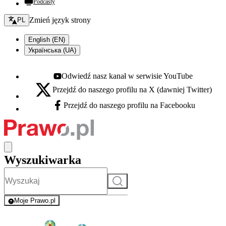
Podcasty
Zmień język - bieżący:
Zmień język strony
PL
English (EN)
Українська (UA)
Odwiedź nasz kanał w serwisie YouTube
Youtube - otwiera się w nowej karcie
Przejdź do naszego profilu na X (dawniej Twitter)
X - otwiera się w nowej karcie
Przejdź do naszego profilu na Facebooku
Facebook - otwiera się w nowej karcie
Wyszukiwarka
Szukaj
Moje Prawo.pl
- rejestracja i logowanie do serwisu