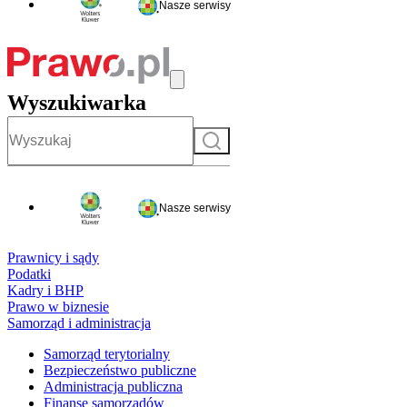
Nasze serwisy
Wyszukiwarka
Szukaj
Nasze serwisy
Prawnicy i sądy
Podatki
Kadry i BHP
Prawo w biznesie
Samorząd i administracja
Samorząd terytorialny
Bezpieczeństwo publiczne
Administracja publiczna
Finanse samorządów