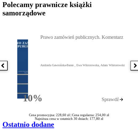
Polecamy prawnicze książki
samorządowe
Przejdź do: Prawo zamówień publicznych. Komentarz, Andrzela G
Prawo zamówień publicznych. Komentarz
Andrzela Gawrońska-Baran , Ewa Wiktorowska, Adam Wiktorowski
Poprzednia książka
N
10%
Sprawdź
Rabatu
Cena promocyjna: 228,60 zł |
Cena regularna: 254,00 zł
Najniższa cena w ostatnich 30 dniach: 177,80 zł
Ostatnio dodane