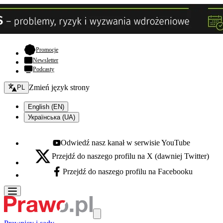
- otwiera się w nowej karcie
Promocje
Newsletter
Podcasty
Zmień język - bieżący:
Zmień język strony
PL
English (EN)
Українська (UA)
Odwiedź nasz kanał w serwisie YouTube
Youtube - otwiera się w nowej karcie
Przejdź do naszego profilu na X (dawniej Twitter)
X - otwiera się w nowej karcie
Przejdź do naszego profilu na Facebooku
Facebook - otwiera się w nowej karcie