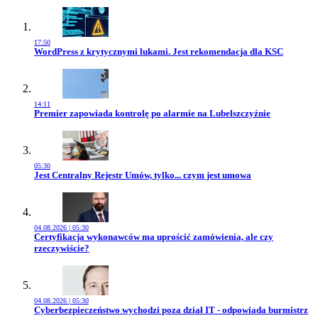
17:50
Przejdź do artykułu:
WordPress z krytycznymi lukami. Jest rekomendacja dla KSC
14:11
Przejdź do artykułu:
Premier zapowiada kontrolę po alarmie na Lubelszczyźnie
05:30
Przejdź do artykułu:
Jest Centralny Rejestr Umów, tylko... czym jest umowa
04.08.2026 | 05:30
Przejdź do artykułu:
Certyfikacja wykonawców ma uprościć zamówienia, ale czy
rzeczywiście?
04.08.2026 | 05:30
Przejdź do artykułu:
Cyberbezpieczeństwo wychodzi poza dział IT - odpowiada burmistrz