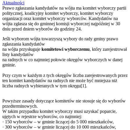
Aktualności
Prawo zgłaszania kandydatów na wójta ma komitet wyborczy partii
politycznej, koalicyjny komitet wyborczy, komitet wyborczy
organizacji oraz komitet wyborczy wyborców. Kandydatów na
wójta zgłasza się do gminnej komisji wyborczej najpóźniej w 30
dniu przed dniem wyborów do godziny 24.
Jeśli wyborom wójta towarzyszą wybory do rady gminy prawo
zgłaszania kandydatów
na wójta przysługuje
komitetowi wyborczemu
, który zarejestrował
listy kandydatów
na radnych w co najmniej połowie okręgów wyborczych w danej
gminie.
Przy czym w każdym z tych okręgów liczba zarejestrowanych przez
ten komitet kandydatów na radnych nie może być mniejsza niż
liczba radnych wybieranych w tym okręgu[1].
Powyższe zasady dotyczące komitetów nie stosuje się do wyborów
przedterminowych.
W takim przypadku komitet wyborczy musi uzyskać poparcie,
ujętych w rejestrze wyborców, co najmniej:
· 150 wyborców – w gminie liczącej do 5 000 mieszkańców,
· 300 wyborców – w gminie liczącej do 10 000 mieszkańców,