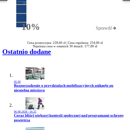
10%
Sprawdź
Rabatu
Cena promocyjna: 228,60 zł |
Cena regularna: 254,00 zł
Najniższa cena w ostatnich 30 dniach: 177,80 zł
Ostatnio dodane
05:30
Przejdź do artykułu:
Rozporządzenie o przydziałach mobilizacyjnych zniknęło po
niespełna miesiącu
06.08.2026 | 16:25
Przejdź do artykułu:
Coraz bliżej większej kontroli społecznej nad programami ochrony
powietrza