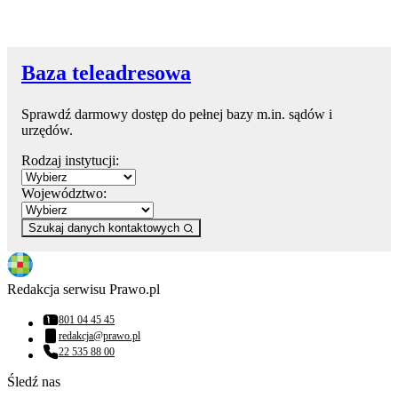
Baza teleadresowa
Sprawdź darmowy dostęp do pełnej bazy m.in. sądów i
urzędów.
Rodzaj instytucji:
Województwo:
Szukaj danych kontaktowych
Redakcja serwisu Prawo.pl
801 04 45 45
Numer telefonu:
redakcja@prawo.pl
Adres email:
22 535 88 00
Numer telefonu:
Śledź nas