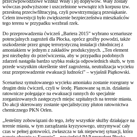
przeciwpowodziowe wzdłuż Wisły i jej dopływów. Wały zostały
wówczas podwyższone i uszczelnione wewnątrz ich korpusu tzw.
przesłoną przeciwfiltracyjną, czyli powstrzymującą przesiąkanie.
Celem inwestycji było zwiększenie bezpieczeństwa mieszkańców
tego terenu w przypadku wezbrań rzek.
Do przeprowadzenia ćwiczeń „Bariera 2015” wybrano scenariusze
potencjalnych zagrożeń dla Płocka, oprócz groźby powodzi, także
uszkodzenie przez grupę terrorystyczną instalacji chłodniczej z
amoniakiem w jednym z zakładów produkcyjnych. „Ten element
jest niezbędny do przećwiczenia, aby w przypadku podobnych
zdarzeń nastąpiła bardzo szybka reakcja odpowiednich służb, w tym
przede wszystkim określenie stref zagrożenia, neutralizacja wycieku
oraz przeprowadzenie ewakuacji ludności” – wyjaśnił Piątkowski.
Scenariusz symulowanego wycieku amoniaku zostanie rozegrany w
drugim dniu ćwiczeń, czyli w środę. Planowane są m.in. działania
ratownicze polegające na ewakuacji rannych do specjalnie
zorganizowanych zastępczych miejsc szpitalnych na terenie miasta.
Do akcji skierowany zostanie specjalistyczny pluton ratownictwa
chemicznego PKN Orlen.
„Jesteśmy zobowiązani do tego, żeby wszystkie służby działające na
terenie miasta, w tym zarządzania kryzysowego, utrzymywać cały
czas w pełnej gotowości, zwłaszcza w tak niepewnej sytuacji, która
panuje obecnie w Europie” – powiedział PAP prezydent Płocka