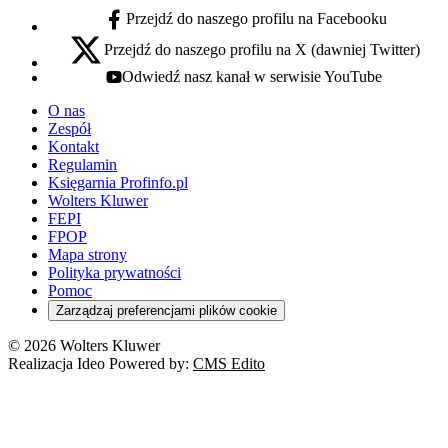
Przejdź do naszego profilu na Facebooku
facebook - otwiera się w nowej karcie
Przejdź do naszego profilu na X (dawniej Twitter)
x - otwiera się w nowej karcie
Odwiedź nasz kanał w serwisie YouTube
youtube - otwiera się w nowej karcie
O nas
Zespół
Kontakt
Regulamin
Księgarnia Profinfo.pl
Wolters Kluwer
FEPI
FPOP
Mapa strony
Polityka prywatności
Pomoc
Zarządzaj preferencjami plików cookie
© 2026 Wolters Kluwer
Realizacja Ideo Powered by:
CMS Edito