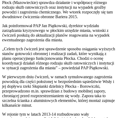
Płock (Mazowieckie) sprawdza działanie i współpracę różnego
rodzaju służb ratowniczych oraz instytucji na wypadek groźby
powodzi i zagrożenia chemicznego. We wtorek rozpoczęły się tam
dwudniowe ćwiczenia obronne Bariera 2015.
Jak poinformował PAP Jan Piątkowski, dyrektor wydziału
zarządzania kryzysowego w płockim urzędzie miasta, wnioski z
ćwiczeń posłużą do aktualizacji planów reagowania na wypadek
ewentualnego zagrożenia dla miasta.
„Celem tych ćwiczeń jest sprawdzenie sposobu osiągania wyższych
stanów gotowości obronnej i realizacji zadań, które wynikają z
planu operacyjnego funkcjonowania Płocka. Chodzi o ocenę
koordynacji działań różnego rodzaju służb ratowniczych i instytucji
w sytuacji zagrożenia dla miasta” – powiedział PAP Piątkowski.
W pierwszym dniu ćwiczeń, w ramach symulowanego zagrożenia
powodzią dla części położonej w bezpośrednim sąsiedztwie Wisły i
jej dopływu rzeki Słupianki dzielnicy Płocka - Borowiczki,
przeprowadzono m.in. sprawdzian z budowy mobilnej zapory,
chroniącej przed rozprzestrzenianiem się wody. Zapora taka to
szczelna ścianka z aluminiowych elementów, której montaż zajmuje
kilkanaście minut.
W rejonie tym w latach 2013-14 rozbudowano wały