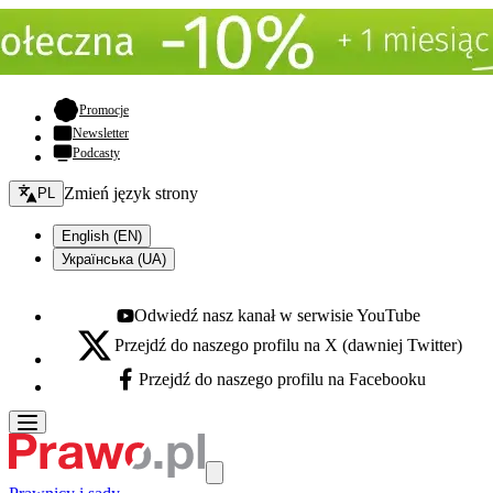
- otwiera się w nowej karcie
Promocje
Newsletter
Podcasty
Zmień język - bieżący:
Zmień język strony
PL
English (EN)
Українська (UA)
Odwiedź nasz kanał w serwisie YouTube
Youtube - otwiera się w nowej karcie
Przejdź do naszego profilu na X (dawniej Twitter)
X - otwiera się w nowej karcie
Przejdź do naszego profilu na Facebooku
Facebook - otwiera się w nowej karcie