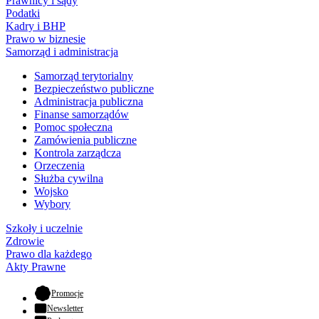
Prawnicy i sądy
Podatki
Kadry i BHP
Prawo w biznesie
Samorząd i administracja
Samorząd terytorialny
Bezpieczeństwo publiczne
Administracja publiczna
Finanse samorządów
Pomoc społeczna
Zamówienia publiczne
Kontrola zarządcza
Orzeczenia
Służba cywilna
Wojsko
Wybory
Szkoły i uczelnie
Zdrowie
Prawo dla każdego
Akty Prawne
- otwiera się w nowej karcie
Promocje
Newsletter