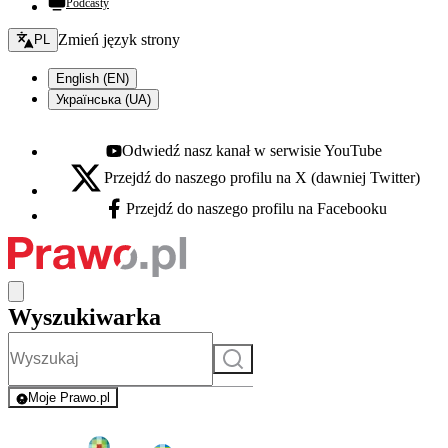
Podcasty
Zmień język - bieżący:
Zmień język strony
PL
English (EN)
Українська (UA)
Odwiedź nasz kanał w serwisie YouTube
Youtube - otwiera się w nowej karcie
Przejdź do naszego profilu na X (dawniej Twitter)
X - otwiera się w nowej karcie
Przejdź do naszego profilu na Facebooku
Facebook - otwiera się w nowej karcie
Wyszukiwarka
Szukaj
Moje Prawo.pl
- rejestracja i logowanie do serwisu