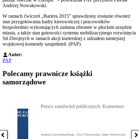
Andrzej Nowakowski.
W ramach ćwiczeń „Bariera 2015” sprawdzony zostanie również
stan przygotowania kadry kierowniczej i pracowników
bezpośrednio wykonujących zadania obronne w płockim urzędzie
miasta, a także stan gotowości systemu mobilizacyjnego rozwinięcia
Sił Zbrojnych w ramach akcji kurierskiej z udziałem tamtejszej
wojskowej komendy uzupełnień. (PAP)
Autor:
PAP
Polecamy prawnicze książki
samorządowe
Przejdź do: Prawo zamówień publicznych. Komentarz, Andrzela G
Prawo zamówień publicznych. Komentarz
Andrzela Gawrońska-Baran , Ewa Wiktorowska, Adam Wiktorowski
Poprzednia książka
N