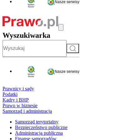
Nasze serwisy
Wyszukiwarka
Szukaj
Nasze serwisy
Prawnicy i sądy
Podatki
Kadry i BHP
Prawo w biznesie
Samorząd i administracja
Samorząd terytorialny
Bezpieczeństwo publiczne
Administracja publiczna
Finanse samorządów