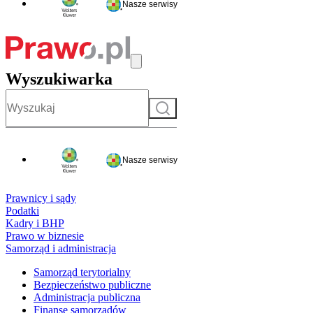
Nasze serwisy
Wyszukiwarka
Szukaj
Nasze serwisy
Prawnicy i sądy
Podatki
Kadry i BHP
Prawo w biznesie
Samorząd i administracja
Samorząd terytorialny
Bezpieczeństwo publiczne
Administracja publiczna
Finanse samorządów