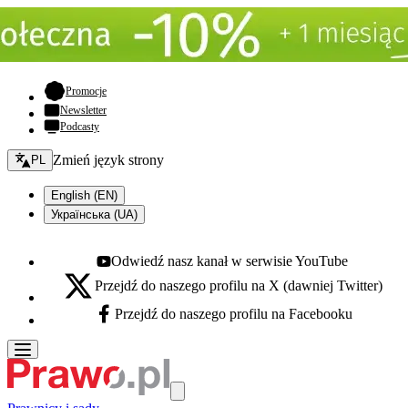
- otwiera się w nowej karcie
Promocje
Newsletter
Podcasty
Zmień język - bieżący:
Zmień język strony
PL
English (EN)
Українська (UA)
Odwiedź nasz kanał w serwisie YouTube
Youtube - otwiera się w nowej karcie
Przejdź do naszego profilu na X (dawniej Twitter)
X - otwiera się w nowej karcie
Przejdź do naszego profilu na Facebooku
Facebook - otwiera się w nowej karcie