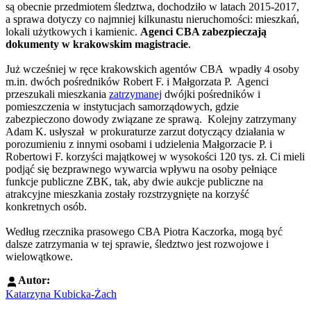
są obecnie przedmiotem śledztwa, dochodziło w latach 2015-2017,
a sprawa dotyczy co najmniej kilkunastu nieruchomości: mieszkań,
lokali użytkowych i kamienic.
Agenci CBA zabezpieczają
dokumenty w krakowskim magistracie
.
Już wcześniej w ręce krakowskich agentów CBA wpadły 4 osoby
m.in. dwóch pośredników Robert F. i Małgorzata P. Agenci
przeszukali mieszkania
zatrzymanej
dwójki pośredników i
pomieszczenia w instytucjach samorządowych, gdzie
zabezpieczono dowody związane ze sprawą. Kolejny zatrzymany
Adam K. usłyszał w prokuraturze zarzut dotyczący działania w
porozumieniu z innymi osobami i udzielenia Małgorzacie P. i
Robertowi F. korzyści majątkowej w wysokości 120 tys. zł. Ci mieli
podjąć się bezprawnego wywarcia wpływu na osoby pełniące
funkcje publiczne ZBK, tak, aby dwie aukcje publiczne na
atrakcyjne mieszkania zostały rozstrzygnięte na korzyść
konkretnych osób.
Według rzecznika prasowego CBA Piotra Kaczorka, mogą być
dalsze zatrzymania w tej sprawie, śledztwo jest rozwojowe i
wielowątkowe.
Autor:
Katarzyna Kubicka-Żach