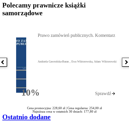
Polecamy prawnicze książki
samorządowe
Przejdź do: Prawo zamówień publicznych. Komentarz, Andrzela G
Prawo zamówień publicznych. Komentarz
Andrzela Gawrońska-Baran , Ewa Wiktorowska, Adam Wiktorowski
Poprzednia książka
N
10%
Sprawdź
Rabatu
Cena promocyjna: 228,60 zł |
Cena regularna: 254,00 zł
Najniższa cena w ostatnich 30 dniach: 177,80 zł
Ostatnio dodane