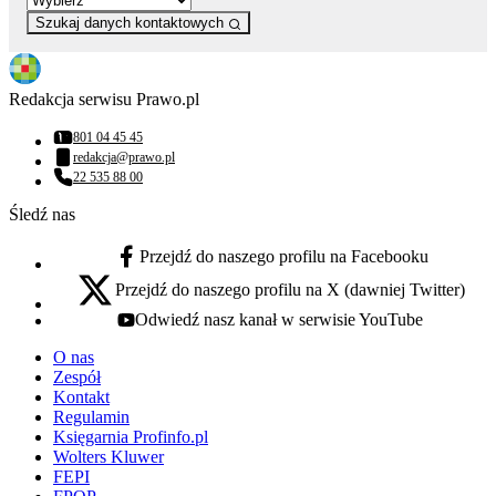
Szukaj danych kontaktowych
Redakcja serwisu Prawo.pl
801 04 45 45
Numer telefonu:
redakcja@prawo.pl
Adres email:
22 535 88 00
Numer telefonu:
Śledź nas
Przejdź do naszego profilu na Facebooku
facebook - otwiera się w nowej karcie
Przejdź do naszego profilu na X (dawniej Twitter)
x - otwiera się w nowej karcie
Odwiedź nasz kanał w serwisie YouTube
youtube - otwiera się w nowej karcie
O nas
Zespół
Kontakt
Regulamin
Księgarnia Profinfo.pl
Wolters Kluwer
FEPI