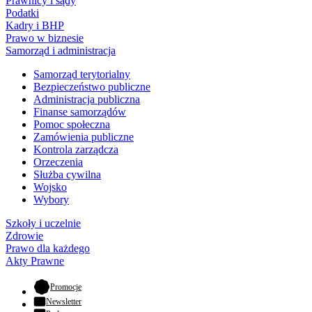
Prawnicy i sądy
Podatki
Kadry i BHP
Prawo w biznesie
Samorząd i administracja
Samorząd terytorialny
Bezpieczeństwo publiczne
Administracja publiczna
Finanse samorządów
Pomoc społeczna
Zamówienia publiczne
Kontrola zarządcza
Orzeczenia
Służba cywilna
Wojsko
Wybory
Szkoły i uczelnie
Zdrowie
Prawo dla każdego
Akty Prawne
- otwiera się w nowej karcie
Promocje
Newsletter