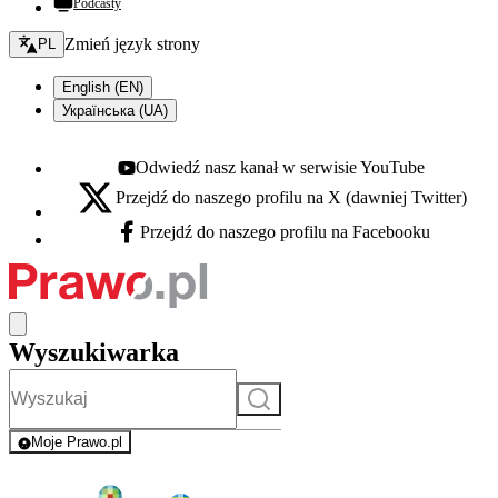
Podcasty
Zmień język - bieżący:
Zmień język strony
PL
English (EN)
Українська (UA)
Odwiedź nasz kanał w serwisie YouTube
Youtube - otwiera się w nowej karcie
Przejdź do naszego profilu na X (dawniej Twitter)
X - otwiera się w nowej karcie
Przejdź do naszego profilu na Facebooku
Facebook - otwiera się w nowej karcie
Wyszukiwarka
Szukaj
Moje Prawo.pl
- rejestracja i logowanie do serwisu