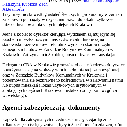
03.07.2018 | 15:25
Finanse samorządów
Katarzyna Kubicka-Żach
Aktualności
Trzy urzędniczki według ustaleń śledczych i prokuratury w zamian
za łapówki pomagały w uzyskaniu prawa do lokali użytkowych i
mieszkalnych w atrakcyjnych miejscach Krakowa.
Jedna z kobiet to dyrektor kierująca wydziałem zajmującym się
zasobem mieszkaniowym miasta, dwie zatrudnione są na
stanowisku kierowników: referatu z wydziału skarbu urzędu i
jednego z referatów w Zarządzie Budynków Komunalnych w
Krakowie. Zatrzymano też kobietę pośredniczącą w transakcjach.
Delegatura CBA w Krakowie prowadzi obecnie śledztwo dotyczące
powoływania się na wpływy w m.in. administracji samorządowej
oraz w Zarządzie Budynków Komunalnych w Krakowie i
podejmowania się bezprawnego pośrednictwa w załatwianiu najmu
lub kupna mieszkań i lokali użytkowych usytuowanych w
atrakcyjnych częściach Krakowa, niedaleko od rynku i wzgórza
wawelskiego.
Agenci zabezpieczają dokumenty
Łapówki dla zatrzymanych urzędniczek miały sięgać łącznie
kilkudziesięciu tysięcy złotych, były też perfumy. Do zdarzeń, które