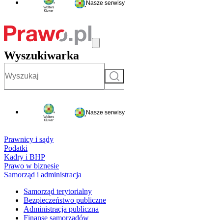
Nasze serwisy
Wyszukiwarka
Szukaj
Nasze serwisy
Prawnicy i sądy
Podatki
Kadry i BHP
Prawo w biznesie
Samorząd i administracja
Samorząd terytorialny
Bezpieczeństwo publiczne
Administracja publiczna
Finanse samorządów