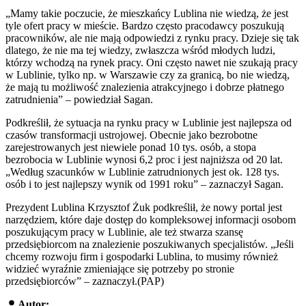
„Mamy takie poczucie, że mieszkańcy Lublina nie wiedzą, że jest
tyle ofert pracy w mieście. Bardzo często pracodawcy poszukują
pracowników, ale nie mają odpowiedzi z rynku pracy. Dzieje się tak
dlatego, że nie ma tej wiedzy, zwłaszcza wśród młodych ludzi,
którzy wchodzą na rynek pracy. Oni często nawet nie szukają pracy
w Lublinie, tylko np. w Warszawie czy za granicą, bo nie wiedzą,
że mają tu możliwość znalezienia atrakcyjnego i dobrze płatnego
zatrudnienia” – powiedział Sagan.
Podkreślił, że sytuacja na rynku pracy w Lublinie jest najlepsza od
czasów transformacji ustrojowej. Obecnie jako bezrobotne
zarejestrowanych jest niewiele ponad 10 tys. osób, a stopa
bezrobocia w Lublinie wynosi 6,2 proc i jest najniższa od 20 lat.
„Według szacunków w Lublinie zatrudnionych jest ok. 128 tys.
osób i to jest najlepszy wynik od 1991 roku” – zaznaczył Sagan.
Prezydent Lublina Krzysztof Żuk podkreślił, że nowy portal jest
narzędziem, które daje dostęp do kompleksowej informacji osobom
poszukującym pracy w Lublinie, ale też stwarza szansę
przedsiębiorcom na znalezienie poszukiwanych specjalistów. „Jeśli
chcemy rozwoju firm i gospodarki Lublina, to musimy również
widzieć wyraźnie zmieniające się potrzeby po stronie
przedsiębiorców” – zaznaczył.(PAP)
Autor: