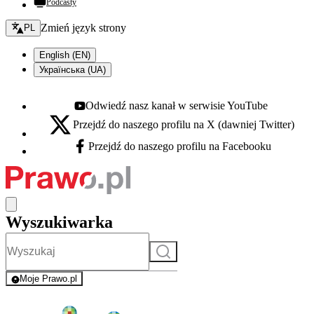
Podcasty
Zmień język - bieżący:
Zmień język strony
PL
English (EN)
Українська (UA)
Odwiedź nasz kanał w serwisie YouTube
Youtube - otwiera się w nowej karcie
Przejdź do naszego profilu na X (dawniej Twitter)
X - otwiera się w nowej karcie
Przejdź do naszego profilu na Facebooku
Facebook - otwiera się w nowej karcie
Wyszukiwarka
Szukaj
Moje Prawo.pl
- rejestracja i logowanie do serwisu