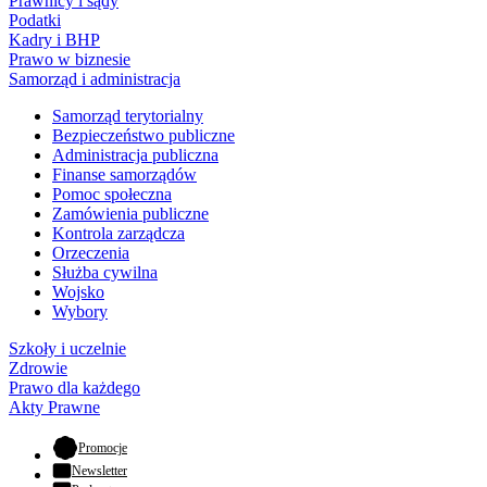
Prawnicy i sądy
Podatki
Kadry i BHP
Prawo w biznesie
Samorząd i administracja
Samorząd terytorialny
Bezpieczeństwo publiczne
Administracja publiczna
Finanse samorządów
Pomoc społeczna
Zamówienia publiczne
Kontrola zarządcza
Orzeczenia
Służba cywilna
Wojsko
Wybory
Szkoły i uczelnie
Zdrowie
Prawo dla każdego
Akty Prawne
- otwiera się w nowej karcie
Promocje
Newsletter