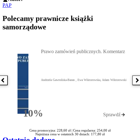
PAP
Polecamy prawnicze książki
samorządowe
Przejdź do: Prawo zamówień publicznych. Komentarz, Andrzela G
Prawo zamówień publicznych. Komentarz
Andrzela Gawrońska-Baran , Ewa Wiktorowska, Adam Wiktorowski
Poprzednia książka
N
10%
Sprawdź
Rabatu
Cena promocyjna: 228,60 zł |
Cena regularna: 254,00 zł
Najniższa cena w ostatnich 30 dniach: 177,80 zł
Ostatnio dodane