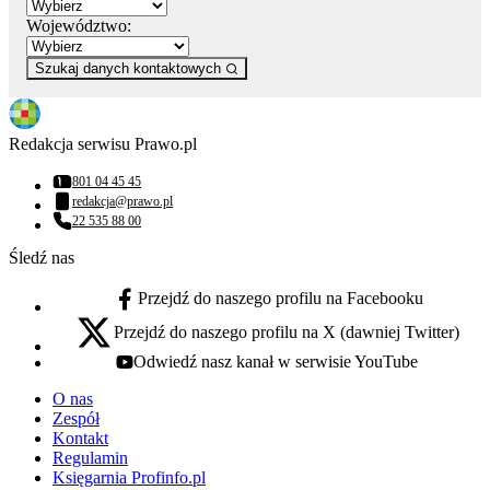
Województwo:
Szukaj danych kontaktowych
Redakcja serwisu Prawo.pl
801 04 45 45
Numer telefonu:
redakcja@prawo.pl
Adres email:
22 535 88 00
Numer telefonu:
Śledź nas
Przejdź do naszego profilu na Facebooku
facebook - otwiera się w nowej karcie
Przejdź do naszego profilu na X (dawniej Twitter)
x - otwiera się w nowej karcie
Odwiedź nasz kanał w serwisie YouTube
youtube - otwiera się w nowej karcie
O nas
Zespół
Kontakt
Regulamin
Księgarnia Profinfo.pl