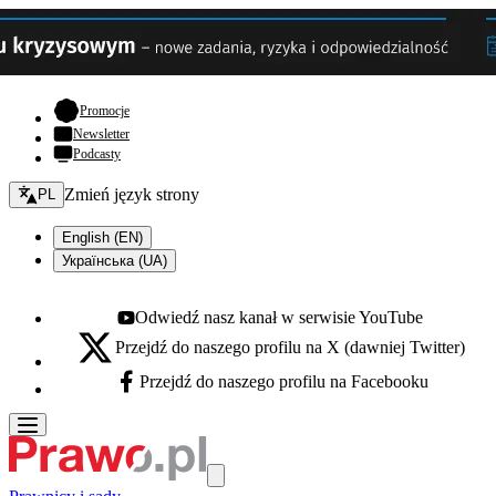
- otwiera się w nowej karcie
Promocje
Newsletter
Podcasty
Zmień język - bieżący:
Zmień język strony
PL
English (EN)
Українська (UA)
Odwiedź nasz kanał w serwisie YouTube
Youtube - otwiera się w nowej karcie
Przejdź do naszego profilu na X (dawniej Twitter)
X - otwiera się w nowej karcie
Przejdź do naszego profilu na Facebooku
Facebook - otwiera się w nowej karcie