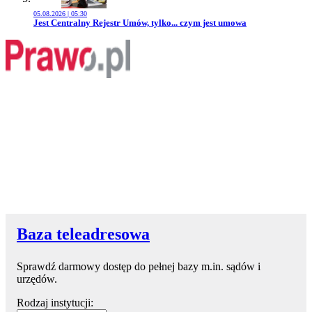
05.08.2026 | 05:30
Przejdź do artykułu:
Jest Centralny Rejestr Umów, tylko... czym jest umowa
Baza teleadresowa
Sprawdź darmowy dostęp do pełnej bazy m.in. sądów i
urzędów.
Rodzaj instytucji: