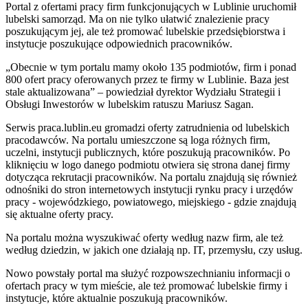
Portal z ofertami pracy firm funkcjonujących w Lublinie uruchomił
lubelski samorząd. Ma on nie tylko ułatwić znalezienie pracy
poszukującym jej, ale też promować lubelskie przedsiębiorstwa i
instytucje poszukujące odpowiednich pracowników.
„Obecnie w tym portalu mamy około 135 podmiotów, firm i ponad
800 ofert pracy oferowanych przez te firmy w Lublinie. Baza jest
stale aktualizowana” – powiedział dyrektor Wydziału Strategii i
Obsługi Inwestorów w lubelskim ratuszu Mariusz Sagan.
Serwis praca.lublin.eu gromadzi oferty zatrudnienia od lubelskich
pracodawców. Na portalu umieszczone są loga różnych firm,
uczelni, instytucji publicznych, które poszukują pracowników. Po
kliknięciu w logo danego podmiotu otwiera się strona danej firmy
dotycząca rekrutacji pracowników. Na portalu znajdują się również
odnośniki do stron internetowych instytucji rynku pracy i urzędów
pracy - wojewódzkiego, powiatowego, miejskiego - gdzie znajdują
się aktualne oferty pracy.
Na portalu można wyszukiwać oferty według nazw firm, ale też
według dziedzin, w jakich one działają np. IT, przemysłu, czy usług.
Nowo powstały portal ma służyć rozpowszechnianiu informacji o
ofertach pracy w tym mieście, ale też promować lubelskie firmy i
instytucje, które aktualnie poszukują pracowników.