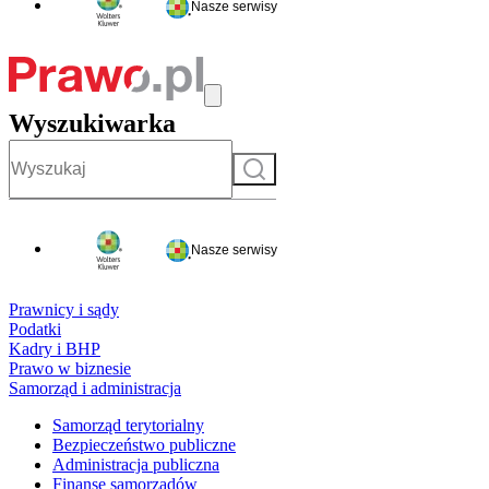
Nasze serwisy
Wyszukiwarka
Szukaj
Nasze serwisy
Prawnicy i sądy
Podatki
Kadry i BHP
Prawo w biznesie
Samorząd i administracja
Samorząd terytorialny
Bezpieczeństwo publiczne
Administracja publiczna
Finanse samorządów