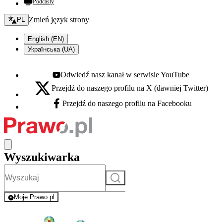
Podcasty
Zmień język - bieżący:
Zmień język strony
PL
English (EN)
Українська (UA)
Odwiedź nasz kanał w serwisie YouTube
Youtube - otwiera się w nowej karcie
Przejdź do naszego profilu na X (dawniej Twitter)
X - otwiera się w nowej karcie
Przejdź do naszego profilu na Facebooku
Facebook - otwiera się w nowej karcie
Wyszukiwarka
Szukaj
Moje Prawo.pl
- rejestracja i logowanie do serwisu