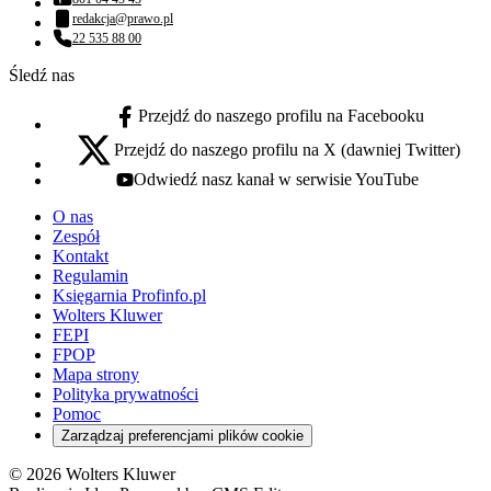
Numer telefonu:
redakcja@prawo.pl
Adres email:
22 535 88 00
Numer telefonu:
Śledź nas
Przejdź do naszego profilu na Facebooku
facebook - otwiera się w nowej karcie
Przejdź do naszego profilu na X (dawniej Twitter)
x - otwiera się w nowej karcie
Odwiedź nasz kanał w serwisie YouTube
youtube - otwiera się w nowej karcie
O nas
Zespół
Kontakt
Regulamin
Księgarnia Profinfo.pl
Wolters Kluwer
FEPI
FPOP
Mapa strony
Polityka prywatności
Pomoc
Zarządzaj preferencjami plików cookie
© 2026 Wolters Kluwer