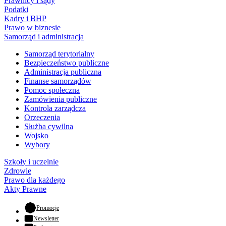
Prawnicy i sądy
Podatki
Kadry i BHP
Prawo w biznesie
Samorząd i administracja
Samorząd terytorialny
Bezpieczeństwo publiczne
Administracja publiczna
Finanse samorządów
Pomoc społeczna
Zamówienia publiczne
Kontrola zarządcza
Orzeczenia
Służba cywilna
Wojsko
Wybory
Szkoły i uczelnie
Zdrowie
Prawo dla każdego
Akty Prawne
- otwiera się w nowej karcie
Promocje
Newsletter