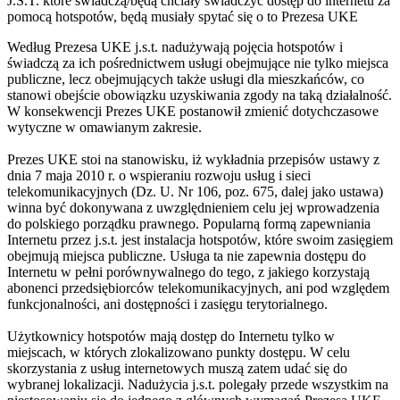
J.S.T. które świadczą/będą chciały świadczyć dostęp do internetu za
pomocą hotspotów, będą musiały spytać się o to Prezesa UKE
Według Prezesa UKE j.s.t. nadużywają pojęcia hotspotów i
świadczą za ich pośrednictwem usługi obejmujące nie tylko miejsca
publiczne, lecz obejmujących także usługi dla mieszkańców, co
stanowi obejście obowiązku uzyskiwania zgody na taką działalność.
W konsekwencji Prezes UKE postanowił zmienić dotychczasowe
wytyczne w omawianym zakresie.
Prezes UKE stoi na stanowisku, iż wykładnia przepisów ustawy z
dnia 7 maja 2010 r. o wspieraniu rozwoju usług i sieci
telekomunikacyjnych (Dz. U. Nr 106, poz. 675, dalej jako ustawa)
winna być dokonywana z uwzględnieniem celu jej wprowadzenia
do polskiego porządku prawnego. Popularną formą zapewniania
Internetu przez j.s.t. jest instalacja hotspotów, które swoim zasięgiem
obejmują miejsca publiczne. Usługa ta nie zapewnia dostępu do
Internetu w pełni porównywalnego do tego, z jakiego korzystają
abonenci przedsiębiorców telekomunikacyjnych, ani pod względem
funkcjonalności, ani dostępności i zasięgu terytorialnego.
Użytkownicy hotspotów mają dostęp do Internetu tylko w
miejscach, w których zlokalizowano punkty dostępu. W celu
skorzystania z usług internetowych muszą zatem udać się do
wybranej lokalizacji. Nadużycia j.s.t. polegały przede wszystkim na