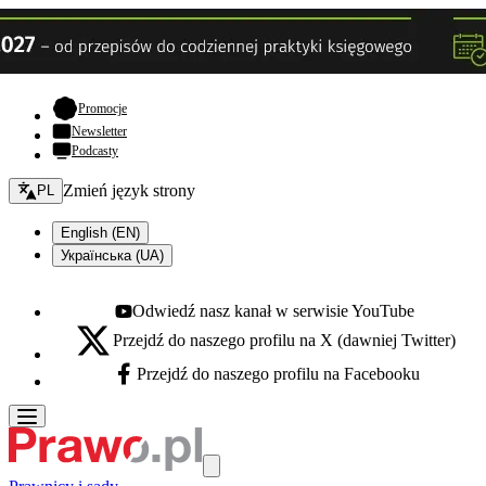
- otwiera się w nowej karcie
Promocje
Newsletter
Podcasty
Zmień język - bieżący:
Zmień język strony
PL
English (EN)
Українська (UA)
Odwiedź nasz kanał w serwisie YouTube
Youtube - otwiera się w nowej karcie
Przejdź do naszego profilu na X (dawniej Twitter)
X - otwiera się w nowej karcie
Przejdź do naszego profilu na Facebooku
Facebook - otwiera się w nowej karcie