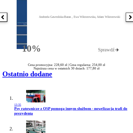
Andrzela Gawrońska-Baran , Ewa Wiktorowska, Adam Wiktorowski
Poprzednia książka
N
10%
Sprawdź
Rabatu
Cena promocyjna: 228,60 zł |
Cena regularna: 254,00 zł
Najniższa cena w ostatnich 30 dniach: 177,80 zł
Ostatnio dodane
13:35
Przejdź do artykułu:
Psy ratownicze z OSP pomogą innym służbom - nowelizacja trafi do
prezydenta