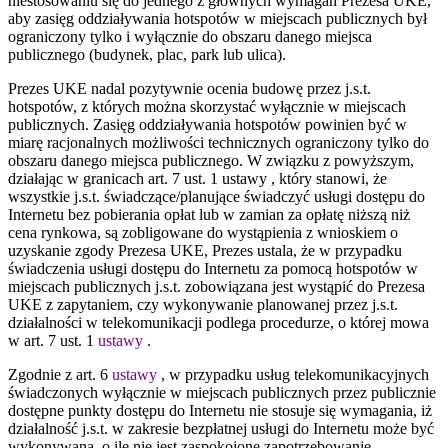
niestosowaniu się do jednego z głównych wymagań Prezesa UKE,
aby zasięg oddziaływania hotspotów w miejscach publicznych był
ograniczony tylko i wyłącznie do obszaru danego miejsca
publicznego (budynek, plac, park lub ulica).
Prezes UKE nadal pozytywnie ocenia budowę przez j.s.t.
hotspotów, z których można skorzystać wyłącznie w miejscach
publicznych. Zasięg oddziaływania hotspotów powinien być w
miarę racjonalnych możliwości technicznych ograniczony tylko do
obszaru danego miejsca publicznego. W związku z powyższym,
działając w granicach art. 7 ust. 1 ustawy , który stanowi, że
wszystkie j.s.t. świadczące/planujące świadczyć usługi dostępu do
Internetu bez pobierania opłat lub w zamian za opłatę niższą niż
cena rynkowa, są zobligowane do wystąpienia z wnioskiem o
uzyskanie zgody Prezesa UKE, Prezes ustala, że w przypadku
świadczenia usługi dostępu do Internetu za pomocą hotspotów w
miejscach publicznych j.s.t. zobowiązana jest wystąpić do Prezesa
UKE z zapytaniem, czy wykonywanie planowanej przez j.s.t.
działalności w telekomunikacji podlega procedurze, o której mowa
w art. 7 ust. 1
ustawy
.
Zgodnie z art. 6
ustawy
, w przypadku usług telekomunikacyjnych
świadczonych wyłącznie w miejscach publicznych przez publicznie
dostępne punkty dostępu do Internetu nie stosuje się wymagania, iż
działalność j.s.t. w zakresie bezpłatnej usługi do Internetu może być
wykonywana, o ile nie jest zaspokojone zapotrzebowanie