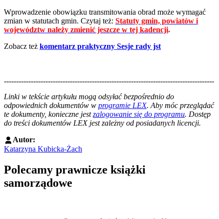
Wprowadzenie obowiązku transmitowania obrad może wymagać
zmian w statutach gmin. Czytaj też:
Statuty gmin, powiatów i
województw należy zmienić jeszcze w tej kadencji
.
Zobacz też
komentarz praktyczny Sesje rady jst
--------------------------------------------------------------------------------------
--------------------------------------------------------
Linki w tekście artykułu mogą odsyłać bezpośrednio do
odpowiednich dokumentów w
programie LEX
. Aby móc przeglądać
te dokumenty, konieczne jest
zalogowanie się do programu
. Dostęp
do treści dokumentów LEX jest zależny od posiadanych licencji.
Autor:
Katarzyna Kubicka-Żach
Polecamy prawnicze książki
samorządowe
Przejdź do: Prawo zamówień publicznych. Komentarz, Andrzela G