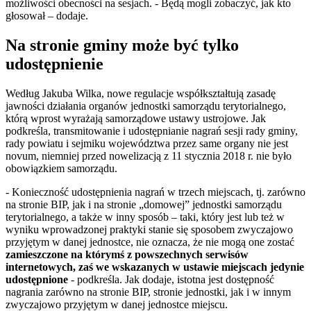
możliwości obecności na sesjach. - Będą mogli zobaczyć, jak kto
głosował – dodaje.
Na stronie gminy może być tylko
udostępnienie
Według Jakuba Wilka, nowe regulacje współkształtują zasadę
jawności działania organów jednostki samorządu terytorialnego,
którą wprost wyrażają samorządowe ustawy ustrojowe. Jak
podkreśla, transmitowanie i udostępnianie nagrań sesji rady gminy,
rady powiatu i sejmiku województwa przez same organy nie jest
novum, niemniej przed nowelizacją z 11 stycznia 2018 r. nie było
obowiązkiem samorządu.
- Konieczność udostępnienia nagrań w trzech miejscach, tj. zarówno
na stronie BIP, jak i na stronie „domowej” jednostki samorządu
terytorialnego, a także w inny sposób – taki, który jest lub też w
wyniku wprowadzonej praktyki stanie się sposobem zwyczajowo
przyjętym w danej jednostce, nie oznacza, że nie mogą one zostać
zamieszczone na którymś z powszechnych serwisów
internetowych, zaś we wskazanych w ustawie miejscach jedynie
udostępnione
- podkreśla. Jak dodaje, istotna jest dostępność
nagrania zarówno na stronie BIP, stronie jednostki, jak i w innym
zwyczajowo przyjętym w danej jednostce miejscu.