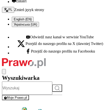
Podcasty
Zmień język - bieżący:
Zmień język strony
PL
English (EN)
Українська (UA)
Odwiedź nasz kanał w serwisie YouTube
Youtube - otwiera się w nowej karcie
Przejdź do naszego profilu na X (dawniej Twitter)
X - otwiera się w nowej karcie
Przejdź do naszego profilu na Facebooku
Facebook - otwiera się w nowej karcie
Wyszukiwarka
Szukaj
Moje Prawo.pl
- rejestracja i logowanie do serwisu