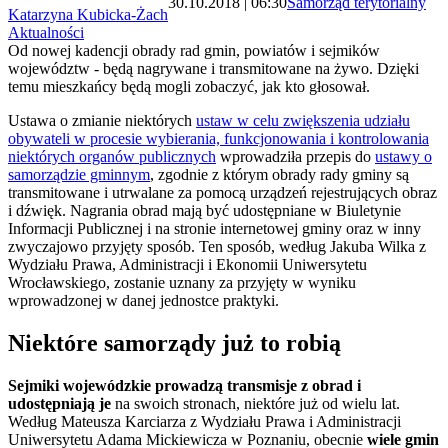
30.10.2018 | 06:30
Samorząd terytorialny
Katarzyna Kubicka-Żach
Aktualności
Od nowej kadencji obrady rad gmin, powiatów i sejmików
województw - będą nagrywane i transmitowane na żywo. Dzięki
temu mieszkańcy będą mogli zobaczyć, jak kto głosował.
Ustawa o zmianie niektórych
ustaw w celu zwiększenia udziału
obywateli w procesie wybierania, funkcjonowania i kontrolowania
niektórych organów publicznych
wprowadziła przepis do
ustawy o
samorządzie gminnym
, zgodnie z którym obrady rady gminy są
transmitowane i utrwalane za pomocą urządzeń rejestrujących obraz
i dźwięk. Nagrania obrad mają być udostępniane w Biuletynie
Informacji Publicznej i na stronie internetowej gminy oraz w inny
zwyczajowo przyjęty sposób. Ten sposób, według Jakuba Wilka z
Wydziału Prawa, Administracji i Ekonomii Uniwersytetu
Wrocławskiego, zostanie uznany za przyjęty w wyniku
wprowadzonej w danej jednostce praktyki.
Niektóre samorządy już to robią
Sejmiki wojewódzkie prowadzą transmisje z obrad i
udostępniają je
na swoich stronach, niektóre już od wielu lat.
Według Mateusza Karciarza z Wydziału Prawa i Administracji
Uniwersytetu Adama Mickiewicza w Poznaniu, obecnie
wiele gmin