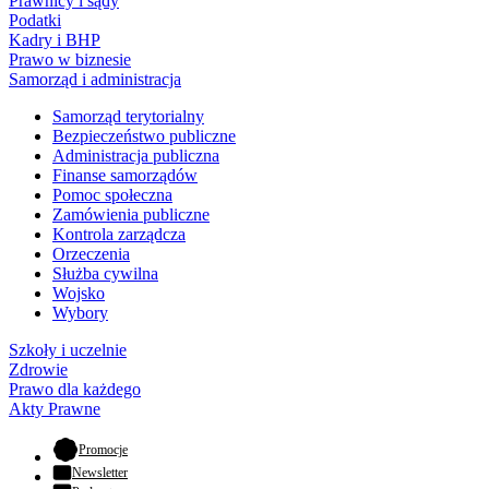
Prawnicy i sądy
Podatki
Kadry i BHP
Prawo w biznesie
Samorząd i administracja
Samorząd terytorialny
Bezpieczeństwo publiczne
Administracja publiczna
Finanse samorządów
Pomoc społeczna
Zamówienia publiczne
Kontrola zarządcza
Orzeczenia
Służba cywilna
Wojsko
Wybory
Szkoły i uczelnie
Zdrowie
Prawo dla każdego
Akty Prawne
- otwiera się w nowej karcie
Promocje
Newsletter