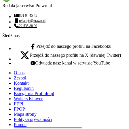
Redakcja serwisu Prawo.pl
801 04 45 45
Numer telefonu:
redakcja@prawo.pl
Adres email:
22 535 88 00
Numer telefonu:
Śledź nas
Przejdź do naszego profilu na Facebooku
facebook - otwiera się w nowej karcie
Przejdź do naszego profilu na X (dawniej Twitter)
x - otwiera się w nowej karcie
Odwiedź nasz kanał w serwisie YouTube
youtube - otwiera się w nowej karcie
O nas
Zespół
Kontakt
Regulamin
Księgarnia Profinfo.pl
Wolters Kluwer
FEPI
FPOP
Mapa strony
Polityka prywatności
Pomoc