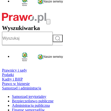
Nasze serwisy
Wyszukiwarka
Szukaj
Nasze serwisy
Prawnicy i sądy
Podatki
Kadry i BHP
Prawo w biznesie
Samorząd i administracja
Samorząd terytorialny
Bezpieczeństwo publiczne
Administracja publiczna
Finanse samorządów