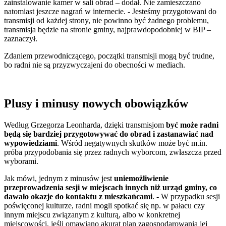
zainstalowanie kamer w sali obrad – dodał. Nie zamieszczano
natomiast jeszcze nagrań w internecie. - Jesteśmy przygotowani do
transmisji od każdej strony, nie powinno być żadnego problemu,
transmisja będzie na stronie gminy, najprawdopodobniej w BIP –
zaznaczył.
Zdaniem przewodniczącego, początki transmisji mogą być trudne,
bo radni nie są przyzwyczajeni do obecności w mediach.
Plusy i minusy nowych obowiązków
Według Grzegorza Leonharda, dzięki transmisjom
być może radni
będą się bardziej przygotowywać do obrad i zastanawiać nad
wypowiedziami
. Wśród negatywnych skutków może być m.in.
próba przypodobania się przez radnych wyborcom, zwłaszcza przed
wyborami.
Jak mówi, jednym z minusów jest
uniemożliwienie
przeprowadzenia sesji w miejscach innych niż urząd gminy, co
dawało okazje do kontaktu z mieszkańcami
. - W przypadku sesji
poświęconej kulturze, radni mogli spotkać się np. w pałacu czy
innym miejscu związanym z kulturą, albo w konkretnej
miejscowości, jeśli omawiano akurat plan zagospodarowania jej