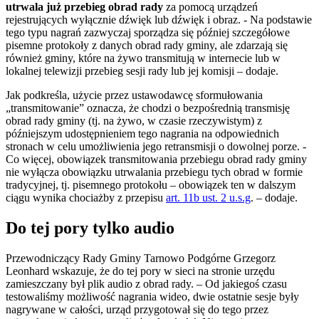
utrwala już przebieg obrad rady
za pomocą urządzeń
rejestrujących wyłącznie dźwięk lub dźwięk i obraz. -
Na podstawie
tego typu nagrań zazwyczaj sporządza się później szczegółowe
pisemne protokoły z danych obrad rady gminy, ale zdarzają się
również gminy, które na żywo transmitują w internecie lub w
lokalnej telewizji przebieg sesji rady lub jej komisji – dodaje.
Jak podkreśla, użycie przez ustawodawcę sformułowania
„transmitowanie” oznacza, że chodzi o bezpośrednią transmisję
obrad rady gminy (tj. na żywo, w czasie rzeczywistym) z
późniejszym udostępnieniem tego nagrania na odpowiednich
stronach w celu umożliwienia jego retransmisji o dowolnej porze. -
Co więcej, obowiązek transmitowania przebiegu obrad rady gminy
nie wyłącza obowiązku utrwalania przebiegu tych obrad w formie
tradycyjnej, tj. pisemnego protokołu – obowiązek ten w dalszym
ciągu wynika chociażby z przepisu
art. 11b ust. 2 u.s.g
. – dodaje.
Do tej pory tylko audio
Przewodniczący Rady Gminy Tarnowo Podgórne Grzegorz
Leonhard wskazuje, że do tej pory w sieci na stronie urzędu
zamieszczany był plik audio z obrad rady. – Od jakiegoś czasu
testowaliśmy możliwość nagrania wideo, dwie ostatnie sesje były
nagrywane w całości, urząd przygotował się do tego przez