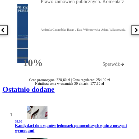
Prawo zamówień publicznych. Komentarz
Andrzela Gawrońska-Baran , Ewa Wiktorowska, Adam Wiktorowski
Poprzednia książka
N
10%
Sprawdź
Rabatu
Cena promocyjna: 228,60 zł |
Cena regularna: 254,00 zł
Najniższa cena w ostatnich 30 dniach: 177,80 zł
Ostatnio dodane
05:30
Przejdź do artykułu:
Kandydaci do organów jednostek pomocniczych gmin z nowymi
wymogami