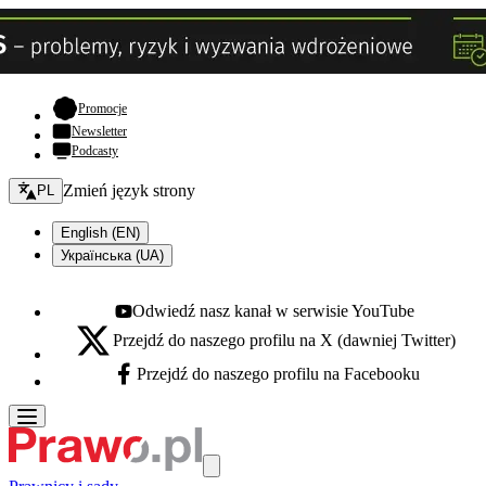
- otwiera się w nowej karcie
Promocje
Newsletter
Podcasty
Zmień język - bieżący:
Zmień język strony
PL
English (EN)
Українська (UA)
Odwiedź nasz kanał w serwisie YouTube
Youtube - otwiera się w nowej karcie
Przejdź do naszego profilu na X (dawniej Twitter)
X - otwiera się w nowej karcie
Przejdź do naszego profilu na Facebooku
Facebook - otwiera się w nowej karcie