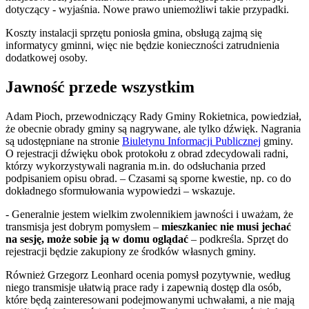
dotyczący - wyjaśnia. Nowe prawo uniemożliwi takie przypadki.
Koszty instalacji sprzętu poniosła gmina, obsługą zajmą się
informatycy gminni, więc nie będzie konieczności zatrudnienia
dodatkowej osoby.
Jawność przede wszystkim
Adam Pioch, przewodniczący Rady Gminy Rokietnica, powiedział,
że obecnie obrady gminy są nagrywane, ale tylko dźwięk. Nagrania
są udostępniane na stronie
Biuletynu Informacji Publicznej
gminy.
O rejestracji dźwięku obok protokołu z obrad zdecydowali radni,
którzy wykorzystywali nagrania m.in. do odsłuchania przed
podpisaniem opisu obrad. – Czasami są sporne kwestie, np. co do
dokładnego sformułowania wypowiedzi – wskazuje.
- Generalnie jestem wielkim zwolennikiem jawności i uważam, że
transmisja jest dobrym pomysłem –
mieszkaniec nie musi jechać
na sesję, może sobie ją w domu oglądać
– podkreśla. Sprzęt do
rejestracji będzie zakupiony ze środków własnych gminy.
Również Grzegorz Leonhard ocenia pomysł pozytywnie, według
niego transmisje ułatwią prace rady i zapewnią dostęp dla osób,
które będą zainteresowani podejmowanymi uchwałami, a nie mają