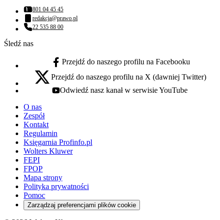
801 04 45 45
Numer telefonu:
redakcja@prawo.pl
Adres email:
22 535 88 00
Numer telefonu:
Śledź nas
Przejdź do naszego profilu na Facebooku
facebook - otwiera się w nowej karcie
Przejdź do naszego profilu na X (dawniej Twitter)
x - otwiera się w nowej karcie
Odwiedź nasz kanał w serwisie YouTube
youtube - otwiera się w nowej karcie
O nas
Zespół
Kontakt
Regulamin
Księgarnia Profinfo.pl
Wolters Kluwer
FEPI
FPOP
Mapa strony
Polityka prywatności
Pomoc
Zarządzaj preferencjami plików cookie