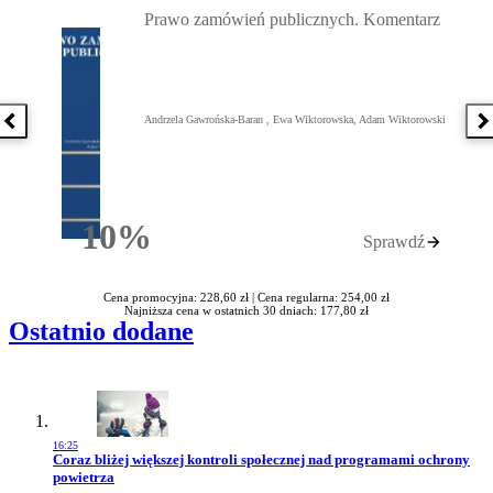
Prawo zamówień publicznych. Komentarz
Andrzela Gawrońska-Baran , Ewa Wiktorowska, Adam Wiktorowski
Poprzednia książka
N
10%
Sprawdź
Rabatu
Cena promocyjna: 228,60 zł |
Cena regularna: 254,00 zł
Najniższa cena w ostatnich 30 dniach: 177,80 zł
Ostatnio dodane
16:25
Przejdź do artykułu:
Coraz bliżej większej kontroli społecznej nad programami ochrony
powietrza