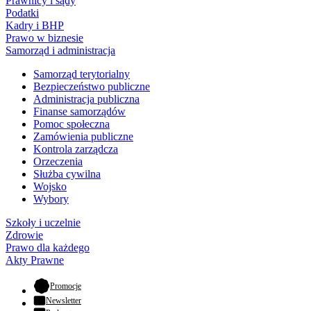
Prawnicy i sądy
Podatki
Kadry i BHP
Prawo w biznesie
Samorząd i administracja
Samorząd terytorialny
Bezpieczeństwo publiczne
Administracja publiczna
Finanse samorządów
Pomoc społeczna
Zamówienia publiczne
Kontrola zarządcza
Orzeczenia
Służba cywilna
Wojsko
Wybory
Szkoły i uczelnie
Zdrowie
Prawo dla każdego
Akty Prawne
- otwiera się w nowej karcie
Promocje
Newsletter