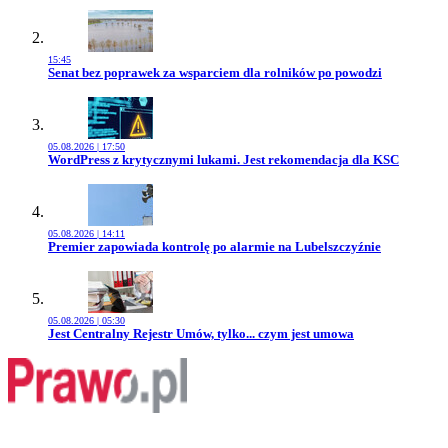
15:45
Przejdź do artykułu:
Senat bez poprawek za wsparciem dla rolników po powodzi
05.08.2026 | 17:50
Przejdź do artykułu:
WordPress z krytycznymi lukami. Jest rekomendacja dla KSC
05.08.2026 | 14:11
Przejdź do artykułu:
Premier zapowiada kontrolę po alarmie na Lubelszczyźnie
05.08.2026 | 05:30
Przejdź do artykułu:
Jest Centralny Rejestr Umów, tylko... czym jest umowa