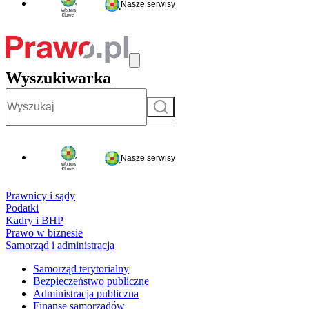
Nasze serwisy
Wyszukiwarka
Szukaj
Nasze serwisy
Prawnicy i sądy
Podatki
Kadry i BHP
Prawo w biznesie
Samorząd i administracja
Samorząd terytorialny
Bezpieczeństwo publiczne
Administracja publiczna
Finanse samorządów