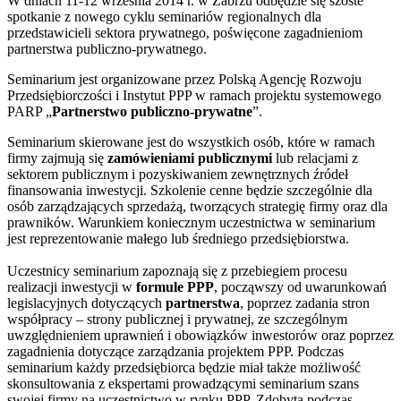
W dniach 11-12 września 2014 r. w Zabrzu odbędzie się szóste
spotkanie z nowego cyklu seminariów regionalnych dla
przedstawicieli sektora prywatnego, poświęcone zagadnieniom
partnerstwa publiczno-prywatnego.
Seminarium jest organizowane przez Polską Agencję Rozwoju
Przedsiębiorczości i Instytut PPP w ramach projektu systemowego
PARP „
Partnerstwo publiczno-prywatne
”.
Seminarium skierowane jest do wszystkich osób, które w ramach
firmy zajmują się
zamówieniami publicznymi
lub relacjami z
sektorem publicznym i pozyskiwaniem zewnętrznych źródeł
finansowania inwestycji. Szkolenie cenne będzie szczególnie dla
osób zarządzających sprzedażą, tworzących strategię firmy oraz dla
prawników. Warunkiem koniecznym uczestnictwa w seminarium
jest reprezentowanie małego lub średniego przedsiębiorstwa.
Uczestnicy seminarium zapoznają się z przebiegiem procesu
realizacji inwestycji w
formule PPP
, począwszy od uwarunkowań
legislacyjnych dotyczących
partnerstwa
, poprzez zadania stron
współpracy – strony publicznej i prywatnej, ze szczególnym
uwzględnieniem uprawnień i obowiązków inwestorów oraz poprzez
zagadnienia dotyczące zarządzania projektem PPP. Podczas
seminarium każdy przedsiębiorca będzie miał także możliwość
skonsultowania z ekspertami prowadzącymi seminarium szans
swojej firmy na uczestnictwo w rynku PPP. Zdobyta podczas