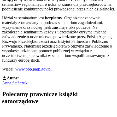
seminariów regionalnych wiedza to szansa dla przedsiębiorców na
podniesienie konkurencyjności prowadzonej przez nich działalności.
Udział w seminarium jest
bezpłatny
. Organizator zapewnia
materiały z omawianymi podczas seminarium zagadnieniami,
wyżywienie oraz nocleg -jeśli zaistnieje taka potrzeba. Na
zakończenie seminarium każdy z uczestników otrzyma imienne
zaświadczenie o uczestnictwie potwierdzone przez Polską Agencję
Rozwoju Przedsiębiorczości oraz Instytut Partnerstwa Publiczno-
Prywatnego. Natomiast przedsiębiorstwo otrzyma zaświadczenie o
wysokości udzielonej pomocy publicznej w związku z
uczestnictwem pracownika w seminarium współfinansowanym z
funduszy europejskich.
Więcej:
www.ppp.parp.gov.pl
Autor:
Anna Stańczuk
Polecamy prawnicze książki
samorządowe
Przejdź do: Prawo zamówień publicznych. Komentarz, Andrzela G