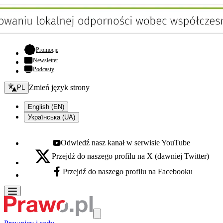
- otwiera się w nowej karcie
Promocje
Newsletter
Podcasty
Zmień język - bieżący:
Zmień język strony
PL
English (EN)
Українська (UA)
Odwiedź nasz kanał w serwisie YouTube
Youtube - otwiera się w nowej karcie
Przejdź do naszego profilu na X (dawniej Twitter)
X - otwiera się w nowej karcie
Przejdź do naszego profilu na Facebooku
Facebook - otwiera się w nowej karcie