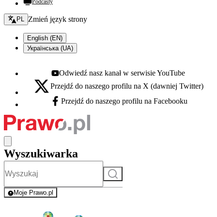
Podcasty
Zmień język - bieżący:
Zmień język strony
PL
English (EN)
Українська (UA)
Odwiedź nasz kanał w serwisie YouTube
Youtube - otwiera się w nowej karcie
Przejdź do naszego profilu na X (dawniej Twitter)
X - otwiera się w nowej karcie
Przejdź do naszego profilu na Facebooku
Facebook - otwiera się w nowej karcie
Wyszukiwarka
Szukaj
Moje Prawo.pl
- rejestracja i logowanie do serwisu