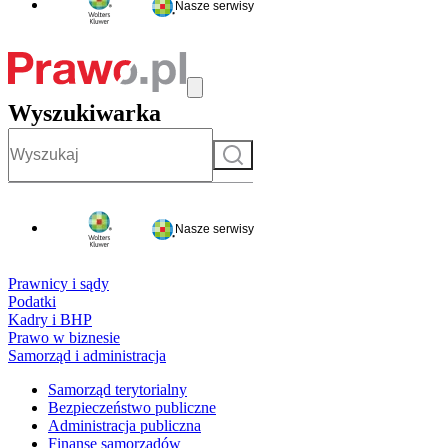
Nasze serwisy
Wyszukiwarka
Szukaj
Nasze serwisy
Prawnicy i sądy
Podatki
Kadry i BHP
Prawo w biznesie
Samorząd i administracja
Samorząd terytorialny
Bezpieczeństwo publiczne
Administracja publiczna
Finanse samorządów