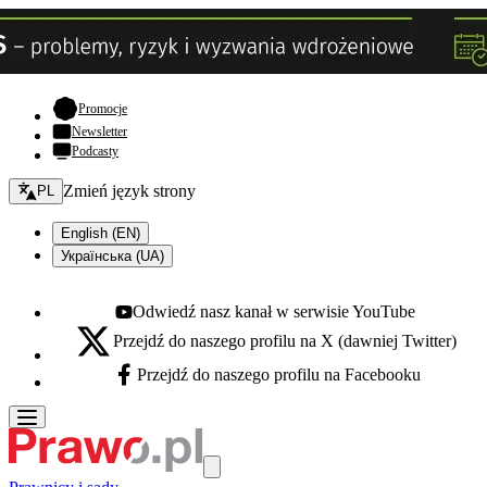
- otwiera się w nowej karcie
Promocje
Newsletter
Podcasty
Zmień język - bieżący:
Zmień język strony
PL
English (EN)
Українська (UA)
Odwiedź nasz kanał w serwisie YouTube
Youtube - otwiera się w nowej karcie
Przejdź do naszego profilu na X (dawniej Twitter)
X - otwiera się w nowej karcie
Przejdź do naszego profilu na Facebooku
Facebook - otwiera się w nowej karcie