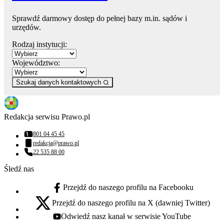
Sprawdź darmowy dostęp do pełnej bazy m.in. sądów i
urzędów.
Rodzaj instytucji:
Województwo:
Szukaj danych kontaktowych
Redakcja serwisu Prawo.pl
801 04 45 45
Numer telefonu:
redakcja@prawo.pl
Adres email:
22 535 88 00
Numer telefonu:
Śledź nas
Przejdź do naszego profilu na Facebooku
facebook - otwiera się w nowej karcie
Przejdź do naszego profilu na X (dawniej Twitter)
x - otwiera się w nowej karcie
Odwiedź nasz kanał w serwisie YouTube
youtube - otwiera się w nowej karcie