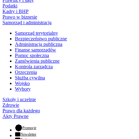
Prawnicy i sądy
Podatki
Kadry i BHP
Prawo w biznesie
Samorząd i administracja
Samorząd terytorialny
Bezpieczeństwo publiczne
Administracja publiczna
Finanse samorządów
Pomoc społeczna
Zamówienia publiczne
Kontrola zarządcza
Orzeczenia
Służba cywilna
Wojsko
Wybory
Szkoły i uczelnie
Zdrowie
Prawo dla każdego
Akty Prawne
- otwiera się w nowej karcie
Promocje
Newsletter