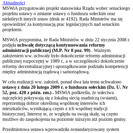
Aktualności
MSWiA przygotowało projekt stanowiska Rządu wobec senackiego
projektu ustawy o zmianie ustawy o funduszu sołeckim oraz
niektórych innych ustaw (druk nr 4192). Rada Ministrów ma się
opowiedzieć za kontynuacją prac legislacyjnych nad senackim
projektem.
MSWiA przypomina, że Rada Ministrów w dniu 22 stycznia 2008 r.
podjęła
uchwałę
dotyczącą kontynuowania reformy
administracji publicznej (M.P. Nr 8 poz. 99)
. Ważnym
założeniem ww. uchwały było dokończenie reformy administracji
publicznej rozpoczętej w 1989 r., a w szczególności dokończenie
reformy decentralizacyjnej i uporządkowanie podziału kompetencji
między administracją rządową i samorządową.
W celu realizacji ww. założeń, ponad dwa lata temu uchwalono
ustawę z dnia 20 lutego 2009 r. o funduszu sołeckim (Dz. U. Nr
52, poz. 420 z późn. zm.)
.
MSWiA podkreśla, że sołectwa
najczęściej pokrywają się z lokalną siecią osadniczą (wsiami),
reprezentują dobrze określoną wspólnotę interesów ich
mieszkańców, wynikającą często z ich wspólnej tradycji
historycznej. Interesy te, ze względu na swoją skalę, są często
możliwe do zaspokojenia na poziomie niższym niż poziom gminy.
Przedmiotowa ustawa wprowadziła zestandaryzowany system