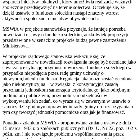
wsparcia inicjatyw lokalnych, który umożliwia realizację ważnych
społecznie przedsięwzięć na terenie sołectwa. Oczekuje się, że
dzięki ustawie o funduszu sołeckim nastąpi znaczny wzrost
aktywności społecznej i inicjatyw obywatelskich.
MSWiA w projekcie stanowiska przyznaje, że istnieje potrzeba
nowelizacji ustawy o funduszu sołeckim, aczkolwiek propozycje
przedstawione w senackim projekcie budzą pewne zastrzeżenia
Ministerstwa.
W projekcie rządowego stanowiska wskazuje się, że
zaproponowane w nowelizacji rozwiązania mogą być oceniane jako
stwarzające sytuację przymusu utworzenia funduszu sołeckiego w
przypadku niepodjęcia przez radę gminy uchwały o
niewyodrębnieniu funduszu. Regulacja taka może zostać oceniona
jako niekonstytucyjna – w związku z konstytucyjną zasadą
przyznania jednostkom samorządu terytorialnego, jako odrębnym
podmiotom publicznym, przymiotu samodzielności w
wykonywaniu ich zadań, co wyraża się w zawartym w ustawie o
samorządzie gminnym uprawnieniu rady gminy do rozstrzygania o
tym czy tworzyć jednostki pomocnicze oraz jak je finansować.
Ponadto - zdaniem MSWiA - proponowana zmiana ustawy z dnia
15 marca 1933 r. o zbiórkach publicznych (Dz. U. Nr 22, poz. 162 z
późn. zm.) nie rozwiązuje problemu współfinansowania przez