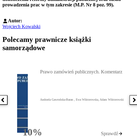
prowadzenia prac w tym zakresie (M.P. Nr 8 poz. 99).
Autor:
Wojciech Kowalski
Polecamy prawnicze książki
samorządowe
Przejdź do: Prawo zamówień publicznych. Komentarz, Andrzela G
Prawo zamówień publicznych. Komentarz
Andrzela Gawrońska-Baran , Ewa Wiktorowska, Adam Wiktorowski
Poprzednia książka
N
10%
Sprawdź