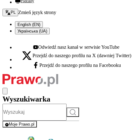
Podcasty
Zmień język - bieżący:
Zmień język strony
PL
English (EN)
Українська (UA)
Odwiedź nasz kanał w serwisie YouTube
Youtube - otwiera się w nowej karcie
Przejdź do naszego profilu na X (dawniej Twitter)
X - otwiera się w nowej karcie
Przejdź do naszego profilu na Facebooku
Facebook - otwiera się w nowej karcie
Wyszukiwarka
Szukaj
Moje Prawo.pl
- rejestracja i logowanie do serwisu