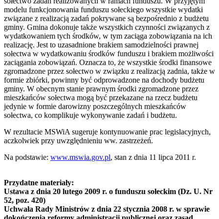
sołectwo zadań realizowanych w ramach funduszu. W przyjętym
modelu funkcjonowania funduszu sołeckiego wszystkie wydatki
związane z realizacją zadań pokrywane są bezpośrednio z budżetu
gminy. Gmina dokonuje także wszystkich czynności związanych z
wydatkowaniem tych środków, w tym zaciąga zobowiązania na ich
realizację. Jest to uzasadnione brakiem samodzielności prawnej
sołectwa w wydatkowaniu środków funduszu i brakiem możliwości
zaciągania zobowiązań. Oznacza to, że wszystkie środki finansowe
zgromadzone przez sołectwo w związku z realizacją zadnia, także w
formie zbiórki, powinny być odprowadzone na dochody budżetu
gminy. W obecnym stanie prawnym środki zgromadzone przez
mieszkańców sołectwa mogą być przekazane na rzecz budżetu
jedynie w formie darowizny poszczególnych mieszkańców
sołectwa, co komplikuje wykonywanie zadań i budżetu.
W rezultacie MSWiA sugeruje kontynuowanie prac legislacyjnych,
aczkolwiek przy uwzględnieniu ww. zastrzeżeń.
Na podstawie:
www.mswia.gov.pl
, stan z dnia 11 lipca 2011 r.
Przydatne materiały:
Ustawa z dnia 20 lutego 2009 r. o funduszu sołeckim (Dz. U. Nr
52, poz. 420)
Uchwała Rady Ministrów z dnia 22 stycznia 2008 r. w sprawie
dokończenia reformy administracji publicznej oraz zasad