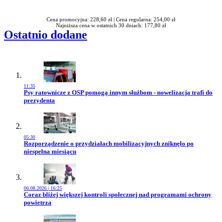
Rabatu
Cena promocyjna: 228,60 zł |
Cena regularna: 254,00 zł
Najniższa cena w ostatnich 30 dniach: 177,80 zł
Ostatnio dodane
11:35
Przejdź do artykułu:
Psy ratownicze z OSP pomogą innym służbom - nowelizacja trafi do
prezydenta
05:30
Przejdź do artykułu:
Rozporządzenie o przydziałach mobilizacyjnych zniknęło po
niespełna miesiącu
06.08.2026 | 16:25
Przejdź do artykułu:
Coraz bliżej większej kontroli społecznej nad programami ochrony
powietrza