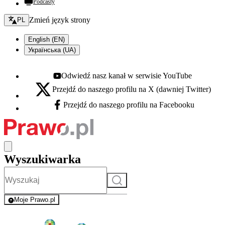
Podcasty
Zmień język - bieżący:
Zmień język strony
PL
English (EN)
Українська (UA)
Odwiedź nasz kanał w serwisie YouTube
Youtube - otwiera się w nowej karcie
Przejdź do naszego profilu na X (dawniej Twitter)
X - otwiera się w nowej karcie
Przejdź do naszego profilu na Facebooku
Facebook - otwiera się w nowej karcie
Wyszukiwarka
Szukaj
Moje Prawo.pl
- rejestracja i logowanie do serwisu