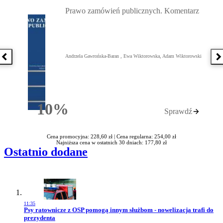
Przejdź do: Prawo zamówień publicznych. Komentarz, Andrzela G
Prawo zamówień publicznych. Komentarz
Andrzela Gawrońska-Baran , Ewa Wiktorowska, Adam Wiktorowski
Poprzednia książka
N
10%
Sprawdź
Rabatu
Cena promocyjna: 228,60 zł |
Cena regularna: 254,00 zł
Najniższa cena w ostatnich 30 dniach: 177,80 zł
Ostatnio dodane
11:35
Przejdź do artykułu:
Psy ratownicze z OSP pomogą innym służbom - nowelizacja trafi do
prezydenta