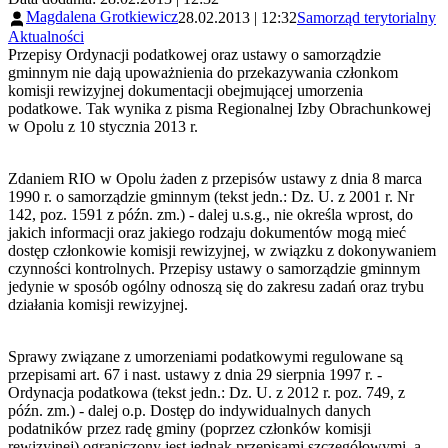
Magdalena Grotkiewicz
28.02.2013 | 12:32
Samorząd terytorialny
Aktualności
Przepisy Ordynacji podatkowej oraz ustawy o samorządzie
gminnym nie dają upoważnienia do przekazywania członkom
komisji rewizyjnej dokumentacji obejmującej umorzenia
podatkowe. Tak wynika z pisma Regionalnej Izby Obrachunkowej
w Opolu z 10 stycznia 2013 r.
Zdaniem RIO w Opolu żaden z przepisów ustawy z dnia 8 marca
1990 r. o samorządzie gminnym (tekst jedn.: Dz. U. z 2001 r. Nr
142, poz. 1591 z późn. zm.) - dalej u.s.g., nie określa wprost, do
jakich informacji oraz jakiego rodzaju dokumentów mogą mieć
dostęp członkowie komisji rewizyjnej, w związku z dokonywaniem
czynności kontrolnych. Przepisy ustawy o samorządzie gminnym
jedynie w sposób ogólny odnoszą się do zakresu zadań oraz trybu
działania komisji rewizyjnej.
Sprawy związane z umorzeniami podatkowymi regulowane są
przepisami art. 67 i nast. ustawy z dnia 29 sierpnia 1997 r. -
Ordynacja podatkowa (tekst jedn.: Dz. U. z 2012 r. poz. 749, z
późn. zm.) - dalej o.p. Dostęp do indywidualnych danych
podatników przez radę gminy (poprzez członków komisji
rewizyjnej) ograniczony jest jednak przepisami szczegółowymi, a