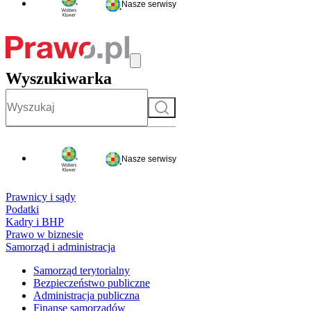
Nasze serwisy
Wyszukiwarka
Szukaj
Nasze serwisy
Prawnicy i sądy
Podatki
Kadry i BHP
Prawo w biznesie
Samorząd i administracja
Samorząd terytorialny
Bezpieczeństwo publiczne
Administracja publiczna
Finanse samorządów