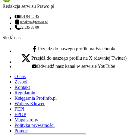
Redakcja serwisu Prawo.pl
801 04 45 45
Numer telefonu:
redakcja@prawo.pl
Adres email:
22 535 88 00
Numer telefonu:
Śledź nas
Przejdź do naszego profilu na Facebooku
facebook - otwiera się w nowej karcie
Przejdź do naszego profilu na X (dawniej Twitter)
x - otwiera się w nowej karcie
Odwiedź nasz kanał w serwisie YouTube
youtube - otwiera się w nowej karcie
O nas
Zespół
Kontakt
Regulamin
Księgarnia Profinfo.pl
Wolters Kluwer
FEPI
FPOP
Mapa strony
Polityka prywatności
Pomoc