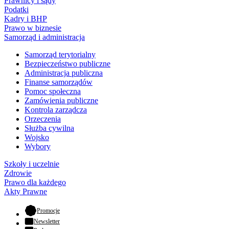
Prawnicy i sądy
Podatki
Kadry i BHP
Prawo w biznesie
Samorząd i administracja
Samorząd terytorialny
Bezpieczeństwo publiczne
Administracja publiczna
Finanse samorządów
Pomoc społeczna
Zamówienia publiczne
Kontrola zarządcza
Orzeczenia
Służba cywilna
Wojsko
Wybory
Szkoły i uczelnie
Zdrowie
Prawo dla każdego
Akty Prawne
- otwiera się w nowej karcie
Promocje
Newsletter