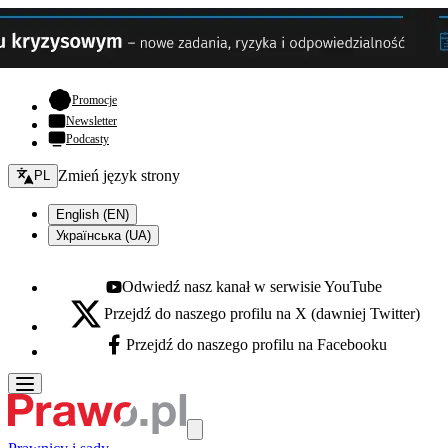
- otwiera się w nowej karcie
Promocje
Newsletter
Podcasty
Zmień język - bieżący:
Zmień język strony
PL
English (EN)
Українська (UA)
Odwiedź nasz kanał w serwisie YouTube
Youtube - otwiera się w nowej karcie
Przejdź do naszego profilu na X (dawniej Twitter)
X - otwiera się w nowej karcie
Przejdź do naszego profilu na Facebooku
Facebook - otwiera się w nowej karcie