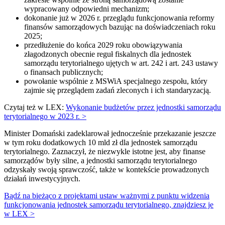
wypracowany odpowiedni mechanizm;
dokonanie już w 2026 r. przeglądu funkcjonowania reformy
finansów samorządowych bazując na doświadczeniach roku
2025;
przedłużenie do końca 2029 roku obowiązywania
złagodzonych obecnie reguł fiskalnych dla jednostek
samorządu terytorialnego ujętych w art. 242 i art. 243 ustawy
o finansach publicznych;
powołanie wspólnie z MSWiA specjalnego zespołu, który
zajmie się przeglądem zadań zleconych i ich standaryzacją.
Czytaj też w LEX:
Wykonanie budżetów przez jednostki samorządu
terytorialnego w 2023 r. >
Minister Domański zadeklarował jednocześnie przekazanie jeszcze
w tym roku dodatkowych 10 mld zł dla jednostek samorządu
terytorialnego. Zaznaczył, że niezwykle istotne jest, aby finanse
samorządów były silne, a jednostki samorządu terytorialnego
odzyskały swoją sprawczość, także w kontekście prowadzonych
działań inwestycyjnych.
Bądź na bieżąco z projektami ustaw ważnymi z punktu widzenia
funkcjonowania jednostek samorządu terytorialnego, znajdziesz je
w LEX >