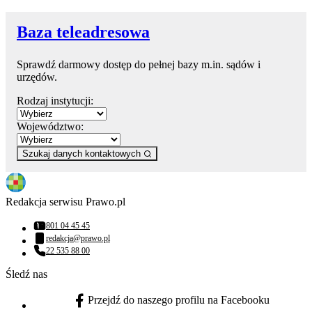
Baza teleadresowa
Sprawdź darmowy dostęp do pełnej bazy m.in. sądów i
urzędów.
Rodzaj instytucji:
Województwo:
Szukaj danych kontaktowych
Redakcja serwisu Prawo.pl
801 04 45 45
Numer telefonu:
redakcja@prawo.pl
Adres email:
22 535 88 00
Numer telefonu:
Śledź nas
Przejdź do naszego profilu na Facebooku
facebook - otwiera się w nowej karcie