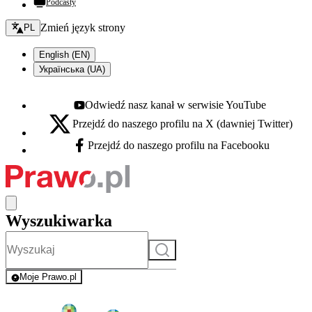
Podcasty
Zmień język - bieżący:
Zmień język strony
PL
English (EN)
Українська (UA)
Odwiedź nasz kanał w serwisie YouTube
Youtube - otwiera się w nowej karcie
Przejdź do naszego profilu na X (dawniej Twitter)
X - otwiera się w nowej karcie
Przejdź do naszego profilu na Facebooku
Facebook - otwiera się w nowej karcie
Wyszukiwarka
Szukaj
Moje Prawo.pl
- rejestracja i logowanie do serwisu