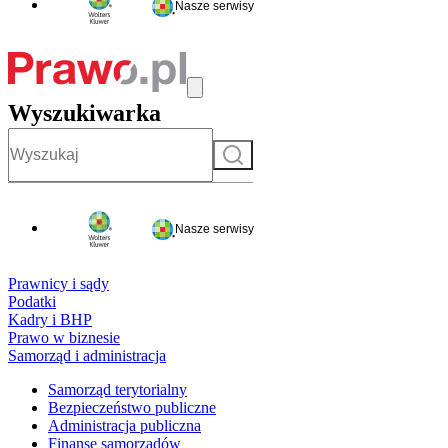
Nasze serwisy
Wyszukiwarka
Szukaj
Nasze serwisy
Prawnicy i sądy
Podatki
Kadry i BHP
Prawo w biznesie
Samorząd i administracja
Samorząd terytorialny
Bezpieczeństwo publiczne
Administracja publiczna
Finanse samorządów