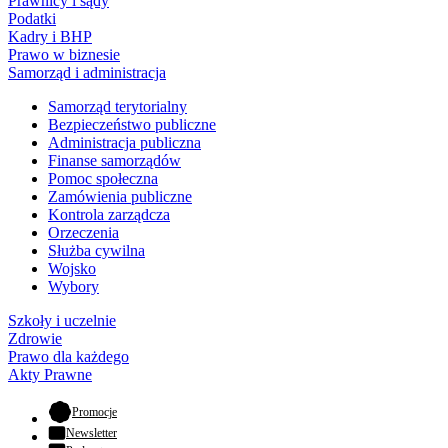
Prawnicy i sądy
Podatki
Kadry i BHP
Prawo w biznesie
Samorząd i administracja
Samorząd terytorialny
Bezpieczeństwo publiczne
Administracja publiczna
Finanse samorządów
Pomoc społeczna
Zamówienia publiczne
Kontrola zarządcza
Orzeczenia
Służba cywilna
Wojsko
Wybory
Szkoły i uczelnie
Zdrowie
Prawo dla każdego
Akty Prawne
- otwiera się w nowej karcie
Promocje
Newsletter