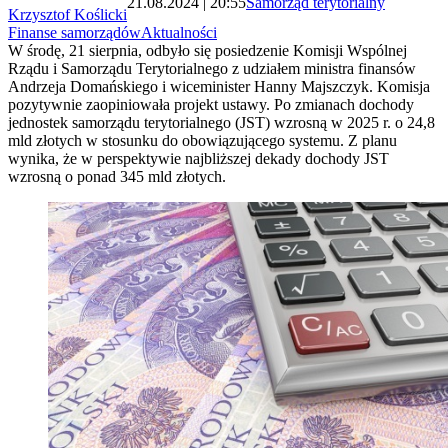
21.08.2024 | 20:55
Samorząd terytorialny
Krzysztof Koślicki
Finanse samorządów
Aktualności
W środę, 21 sierpnia, odbyło się posiedzenie Komisji Wspólnej
Rządu i Samorządu Terytorialnego z udziałem ministra finansów
Andrzeja Domańskiego i wiceminister Hanny Majszczyk. Komisja
pozytywnie zaopiniowała projekt ustawy. Po zmianach dochody
jednostek samorządu terytorialnego (JST) wzrosną w 2025 r. o 24,8
mld złotych w stosunku do obowiązującego systemu. Z planu
wynika, że w perspektywie najbliższej dekady dochody JST
wzrosną o ponad 345 mld złotych.