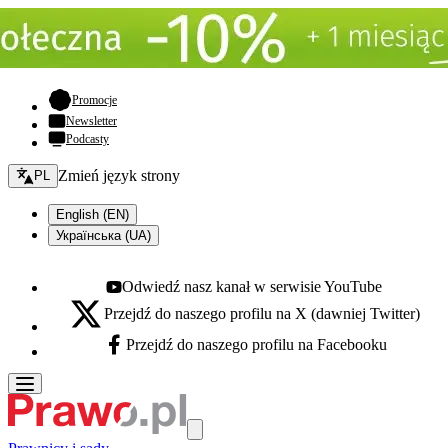
- otwiera się w nowej karcie
Promocje
Newsletter
Podcasty
Zmień język - bieżący:
Zmień język strony
PL
English (EN)
Українська (UA)
Odwiedź nasz kanał w serwisie YouTube
Youtube - otwiera się w nowej karcie
Przejdź do naszego profilu na X (dawniej Twitter)
X - otwiera się w nowej karcie
Przejdź do naszego profilu na Facebooku
Facebook - otwiera się w nowej karcie