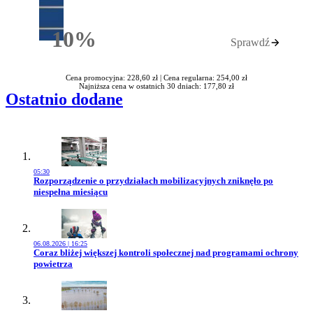
10%
Sprawdź
Rabatu
Cena promocyjna: 228,60 zł |
Cena regularna: 254,00 zł
Najniższa cena w ostatnich 30 dniach: 177,80 zł
Ostatnio dodane
05:30
Przejdź do artykułu:
Rozporządzenie o przydziałach mobilizacyjnych zniknęło po
niespełna miesiącu
06.08.2026 | 16:25
Przejdź do artykułu:
Coraz bliżej większej kontroli społecznej nad programami ochrony
powietrza