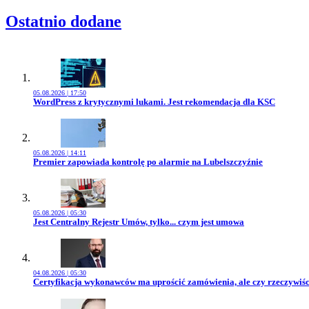
Ostatnio dodane
05.08.2026 | 17:50
Przejdź do artykułu:
WordPress z krytycznymi lukami. Jest rekomendacja dla KSC
05.08.2026 | 14:11
Przejdź do artykułu:
Premier zapowiada kontrolę po alarmie na Lubelszczyźnie
05.08.2026 | 05:30
Przejdź do artykułu:
Jest Centralny Rejestr Umów, tylko... czym jest umowa
04.08.2026 | 05:30
Przejdź do artykułu:
Certyfikacja wykonawców ma uprościć zamówienia, ale czy rzeczywiśc