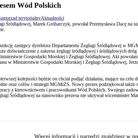
esem Wód Polskich
amorząd terytorialny
Aktualności
lugi Śródlądowej, Marek Gróbarczyk, powołał Przemysława Dacę na 
ie.
funkcję zastępcy dyrektora Departamentu Żeglugi Śródlądowej w MGMi
uże doświadczenie z zakresu żeglugi śródlądowej i śródlądowych dróg 
Ministerstwie Gospodarki Morskiej i Żeglugi Śródlądowej. Akt powoła
tanu w Ministerstwie Gospodarki Morskiej i Żeglugi Śródlądowej, Jerz
ierwszej kolejności będzie on chciał podjąć działania, mające na cel
ne oraz celów i strategii MGMiŻS. Nowy prezes podziękował także s
ółpracy z kierownictwem i pracownikami Wód Polskich. Swojego zado
lugi Śródlądowej na stanowisko prezesa nie ukrywał wiceminister Mat
Więcej informacji i narzędzi znajdziesz w p