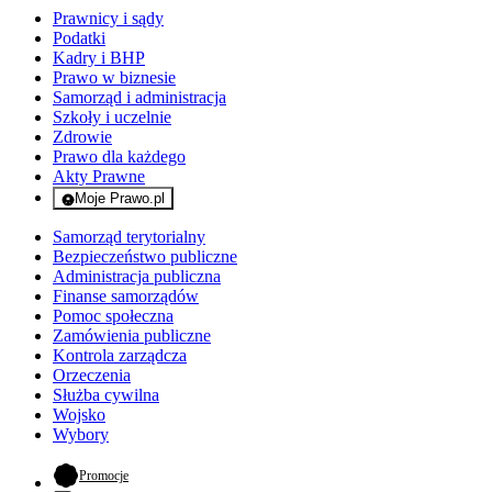
Prawnicy i sądy
Podatki
Kadry i BHP
Prawo w biznesie
Samorząd i administracja
Szkoły i uczelnie
Zdrowie
Prawo dla każdego
Akty Prawne
Moje Prawo.pl
- rejestracja i logowanie do serwisu
Samorząd terytorialny
Bezpieczeństwo publiczne
Administracja publiczna
Finanse samorządów
Pomoc społeczna
Zamówienia publiczne
Kontrola zarządcza
Orzeczenia
Służba cywilna
Wojsko
Wybory
- otwiera się w nowej karcie
Promocje