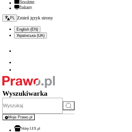
Newsletter
Podcasty
Zmień język - bieżący:
Zmień język strony
PL
English (EN)
Українська (UA)
Wyszukiwarka
Szukaj
Moje Prawo.pl
- rejestracja i logowanie do serwisu
otwiera się w nowej karcie
Sklep LEX.pl