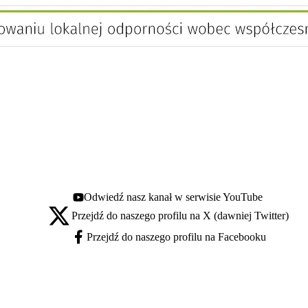
Odwiedź nasz kanał w serwisie YouTube
Youtube - otwiera się w nowej karcie
Przejdź do naszego profilu na X (dawniej Twitter)
X - otwiera się w nowej karcie
Przejdź do naszego profilu na Facebooku
Facebook - otwiera się w nowej karcie