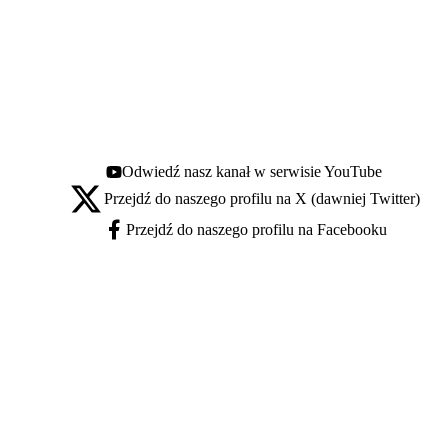
Odwiedź nasz kanał w serwisie YouTube
Youtube - otwiera się w nowej karcie
Przejdź do naszego profilu na X (dawniej Twitter)
X - otwiera się w nowej karcie
Przejdź do naszego profilu na Facebooku
Facebook - otwiera się w nowej karcie