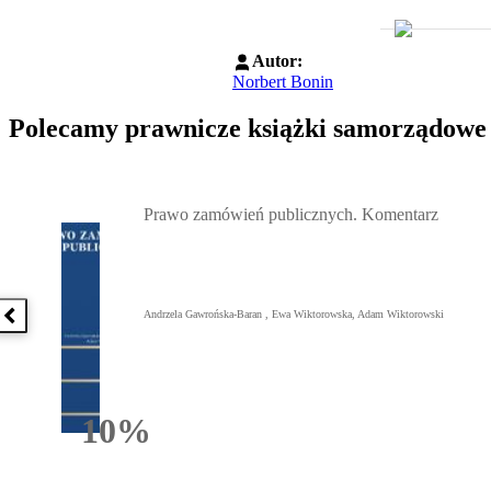
Autor:
Norbert Bonin
Polecamy prawnicze książki samorządowe
Przejdź do: Prawo zamówień publicznych. Komentarz, Andrzela G
Prawo zamówień publicznych. Komentarz
Andrzela Gawrońska-Baran , Ewa Wiktorowska, Adam Wiktorowski
Poprzednia książka
10%
Rabatu