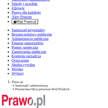
Szkoły i uczelnie
Zdrowie
Prawo dla każdego
Akty Prawne
Moje Prawo.pl
- rejestracja i logowanie do serwisu
Samorząd terytorialny
Bezpieczeństwo publiczne
Administracja publiczna
Finanse samorządów
Pomoc społeczna
Zamówienia publiczne
Kontrola zarządcza
Orzeczenia
Służba cywilna
Wojsko
Wybory
Prawo.pl
Samorząd i administracja
Przemysław Daca prezesem Wód Polskich