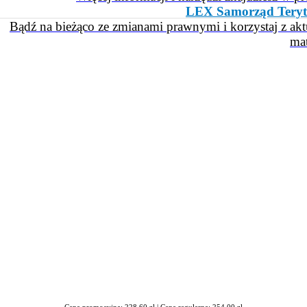
LEX Samorząd Teryt
Bądź na bieżąco ze zmianami prawnymi i korzystaj z ak
ma
awrońska-Baran , Ewa Wiktorowska, Adam Wiktorowski - otwiera się
Cena promocyjna: 228,60 zł |
Cena regularna: 254,00 zł