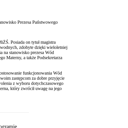
stanowisko Prezesa Państwowego
ŻŚ. Posiada on tytuł magistra
wodnych, zdobyte dzięki wieloletniej
nia na stanowisko prezesa Wód
ego Materny, a także Podsekretarza
u dostosowanie funkcjonowania Wód
woim zastępcom za dobre przyjęcie
wolenia z wyboru dotychczasowego
erna, który zwrócił uwagę na jego
rogramie