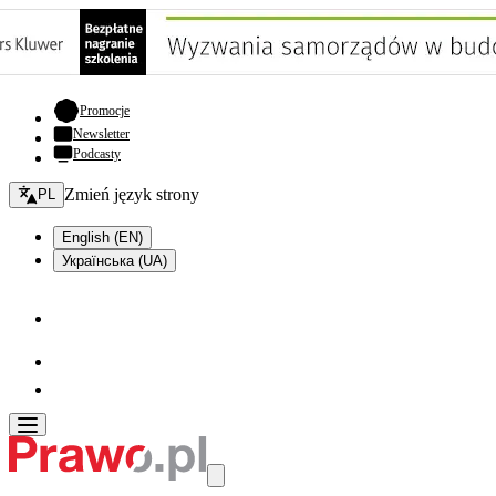
- otwiera się w nowej karcie
Promocje
Newsletter
Podcasty
Zmień język - bieżący:
Zmień język strony
PL
English (EN)
Українська (UA)