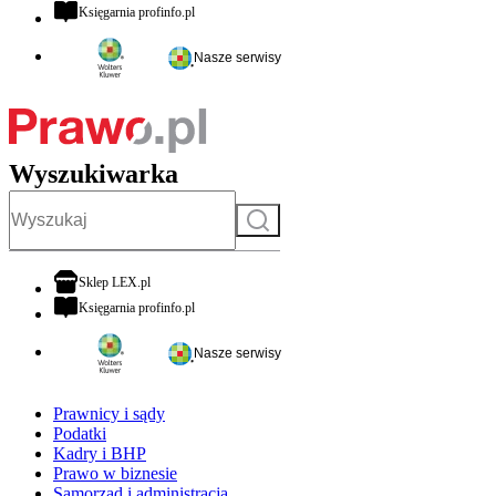
otwiera się w nowej karcie
Księgarnia profinfo.pl
Nasze serwisy
Wyszukiwarka
Szukaj
otwiera się w nowej karcie
Sklep LEX.pl
otwiera się w nowej karcie
Księgarnia profinfo.pl
Nasze serwisy
Prawnicy i sądy
Podatki
Kadry i BHP
Prawo w biznesie
Samorząd i administracja