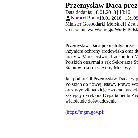
Przemysław Daca prez
Data dodania: 18.01.2018 | 13:10
Norbert Bonin
18.01.2018 | 13:10
S
Minister Gospodarki Morskiej i Żeg
Gospodarstwa Wodnego Wody Polsk
Przemysław Daca pełnił dotychczas 
inżyniera ochrony środowiska oraz d
pracy w Ministerstwie Transportu i 
Polskich otrzymał z rąk Sekretarza S
Stanu w resorcie - Anny Moskwy.
Jak podkreślił Przemysław Daca, w p
Polskich do nowej ustawy Prawo Wod
oraz wyraził nadzieję owocnej wsp
zastępcy dyrektora Departamentu Żeg
wieloletnie doświadczenie.
(
https://mgm.gov.pl
)