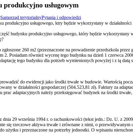
u produkcyjno usługowym
0
Samorząd terytorialny
Pytania i odpowiedzi
ku produkcyjno usługowego, ktry będzie wykorzystany w działalności
ć część budynku produkcyjno usługowego, który będzie wykorzystany w
ę?
 zgłoszone 260 m2 (przeznaczone na prowadzenie przedszkola przez g
 2. Posiadam również wycenę tego budynku na dzień 1 czerwca 2006 
daptację tego budynku dla potrzeb wymienionych powyżej i z tą datą 
rowadzić do ewidencji jako środki trwałe w budowie. Wartością pocz
owany w działalności gospodarczej (504.523,81 zł). Faktury za adapta
 prac adaptacyjnych należy przeksięgować budynek na środki trwałe
 z dnia 29 września 1994 r. o rachunkowości (tekst jedn.: Dz. U. z 2009
ozumie się rzeczowe aktywa trwałe i zrównane z nimi, o przewidywanym
 do użytku i przeznaczone na potrzeby jednostki. O wpisaniu nierucho