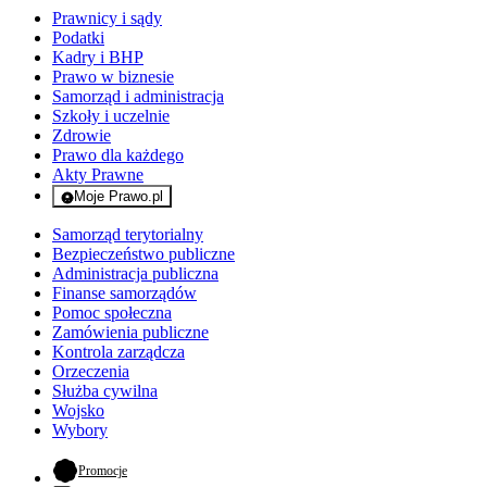
Prawnicy i sądy
Podatki
Kadry i BHP
Prawo w biznesie
Samorząd i administracja
Szkoły i uczelnie
Zdrowie
Prawo dla każdego
Akty Prawne
Moje Prawo.pl
- rejestracja i logowanie do serwisu
Samorząd terytorialny
Bezpieczeństwo publiczne
Administracja publiczna
Finanse samorządów
Pomoc społeczna
Zamówienia publiczne
Kontrola zarządcza
Orzeczenia
Służba cywilna
Wojsko
Wybory
- otwiera się w nowej karcie
Promocje