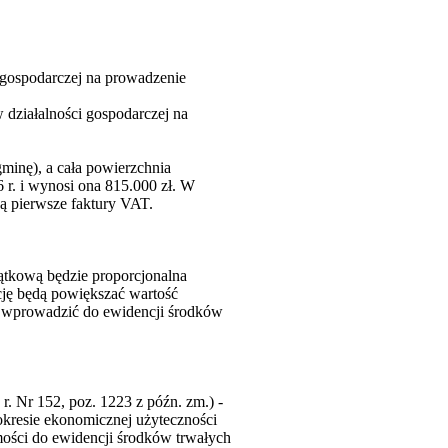
 gospodarczej na prowadzenie
 działalności gospodarczej na
minę), a cała powierzchnia
r. i wynosi ona 815.000 zł. W
są pierwsze faktury VAT.
ątkową będzie proporcjonalna
cję będą powiększać wartość
, wprowadzić do ewidencji środków
 r. Nr 152, poz. 1223 z późn. zm.) -
 okresie ekonomicznej użyteczności
mości do ewidencji środków trwałych