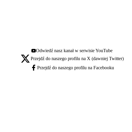
Odwiedź nasz kanał w serwisie YouTube
Youtube - otwiera się w nowej karcie
Przejdź do naszego profilu na X (dawniej Twitter)
X - otwiera się w nowej karcie
Przejdź do naszego profilu na Facebooku
Facebook - otwiera się w nowej karcie