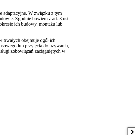
ce adaptacyjne. W związku z tym
dowie. Zgodnie bowiem z art. 3 ust.
 okresie ich budowy, montażu lub
ów trwałych obejmuje ogół ich
ansowego lub przyjęcia do używania,
bsługi zobowiązań zaciągniętych w
 w nowym oknie
N