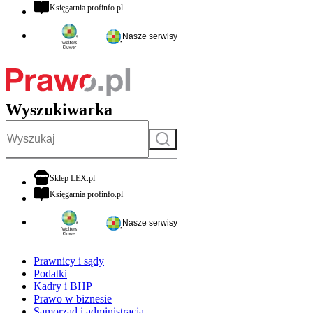
otwiera się w nowej karcie
Księgarnia profinfo.pl
Nasze serwisy
Wyszukiwarka
Szukaj
otwiera się w nowej karcie
Sklep LEX.pl
otwiera się w nowej karcie
Księgarnia profinfo.pl
Nasze serwisy
Prawnicy i sądy
Podatki
Kadry i BHP
Prawo w biznesie
Samorząd i administracja