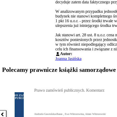
decyduje zatem data faktycznego prz
W analizowanym przypadku jednostka
budynek nie stanowi kompletnego śr
1 pkt 16 u.o.r. - przez środki trwał
ulepszenia już istniejącego środka tr
Jak stanowi art. 28 ust. 8 u.o.r. ce
kosztów poniesionych przez jednostk
w tym również niepodlegający odlicz
celu ich finansowania i związane z n
Autor:
Joanna Jasińska
Polecamy prawnicze książki samorządowe
Przejdź do: Prawo zamówień publicznych. Komentarz, Andrzela G
Prawo zamówień publicznych. Komentarz
Andrzela Gawrońska-Baran , Ewa Wiktorowska, Adam Wiktorowski
Poprzednia książka