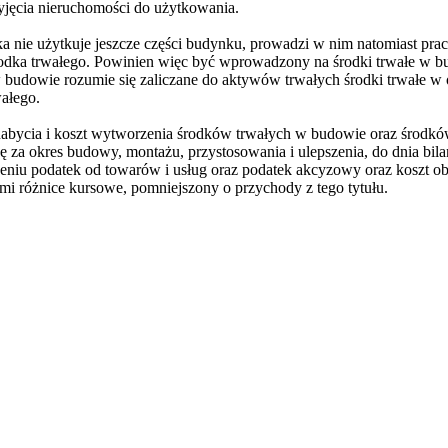
yjęcia nieruchomości do użytkowania.
 nie użytkuje jeszcze części budynku, prowadzi w nim natomiast pra
odka trwałego. Powinien więc być wprowadzony na środki trwałe w bu
e w budowie rozumie się zaliczane do aktywów trwałych środki trwałe w
wałego.
na nabycia i koszt wytworzenia środków trwałych w budowie oraz środk
ę za okres budowy, montażu, przystosowania i ulepszenia, do dnia bil
eniu podatek od towarów i usług oraz podatek akcyzowy oraz koszt o
imi różnice kursowe, pomniejszony o przychody z tego tytułu.
awrońska-Baran , Ewa Wiktorowska, Adam Wiktorowski - otwiera się