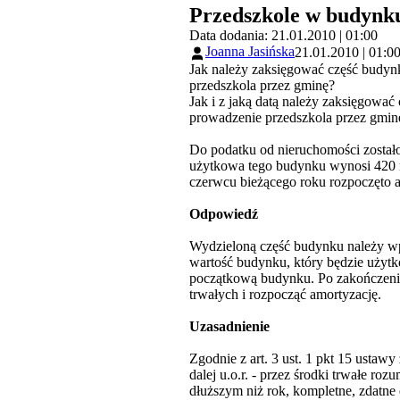
Przedszkole w budynk
Data dodania: 21.01.2010 | 01:00
Joanna Jasińska
21.01.2010 | 01:0
Jak należy zaksięgować część budyn
przedszkola przez gminę?
Jak i z jaką datą należy zaksięgowa
prowadzenie przedszkola przez gmin
Do podatku od nieruchomości zostało
użytkowa tego budynku wynosi 420 m
czerwcu bieżącego roku rozpoczęto a
Odpowiedź
Wydzieloną część budynku należy wp
wartość budynku, który będzie użytk
początkową budynku. Po zakończeniu
trwałych i rozpocząć amortyzację.
Uzasadnienie
Zgodnie z art. 3 ust. 1 pkt 15 ustawy
dalej u.o.r. - przez środki trwałe r
dłuższym niż rok, kompletne, zdatne