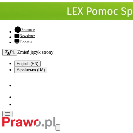
- otwiera się w nowej karcie
Promocje
Newsletter
Podcasty
Zmień język - bieżący:
Zmień język strony
PL
English (EN)
Українська (UA)