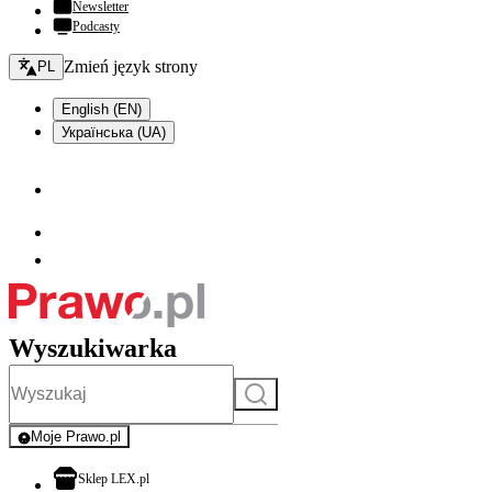
Newsletter
Podcasty
Zmień język - bieżący:
Zmień język strony
PL
English (EN)
Українська (UA)
Wyszukiwarka
Szukaj
Moje Prawo.pl
- rejestracja i logowanie do serwisu
otwiera się w nowej karcie
Sklep LEX.pl