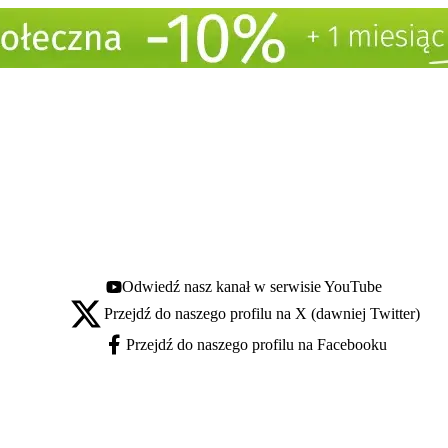
Odwiedź nasz kanał w serwisie YouTube
Youtube - otwiera się w nowej karcie
Przejdź do naszego profilu na X (dawniej Twitter)
X - otwiera się w nowej karcie
Przejdź do naszego profilu na Facebooku
Facebook - otwiera się w nowej karcie