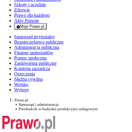
Szkoły i uczelnie
Zdrowie
Prawo dla każdego
Akty Prawne
Moje Prawo.pl
- rejestracja i logowanie do serwisu
Samorząd terytorialny
Bezpieczeństwo publiczne
Administracja publiczna
Finanse samorządów
Pomoc społeczna
Zamówienia publiczne
Kontrola zarządcza
Orzeczenia
Służba cywilna
Wojsko
Wybory
Prawo.pl
Samorząd i administracja
Przedszkole w budynku produkcyjno usługowym