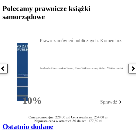
Polecamy prawnicze książki
samorządowe
Przejdź do: Prawo zamówień publicznych. Komentarz, Andrzela G
Prawo zamówień publicznych. Komentarz
Andrzela Gawrońska-Baran , Ewa Wiktorowska, Adam Wiktorowski
Poprzednia książka
N
10%
Sprawdź
Rabatu
Cena promocyjna: 228,60 zł |
Cena regularna: 254,00 zł
Najniższa cena w ostatnich 30 dniach: 177,80 zł
Ostatnio dodane