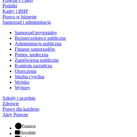
Prawnicy i sądy
Podatki
Kadry i BHP
Prawo w biznesie
Samorząd i administracja
Samorząd terytorialny
Bezpieczeństwo publiczne
Administracja publiczna
Finanse samorządów
Pomoc społeczna
Zamówienia publiczne
Kontrola zarządcza
Orzeczenia
Służba cywilna
Wojsko
Wybory
Szkoły i uczelnie
Zdrowie
Prawo dla każdego
Akty Prawne
- otwiera się w nowej karcie
Promocje
Newsletter