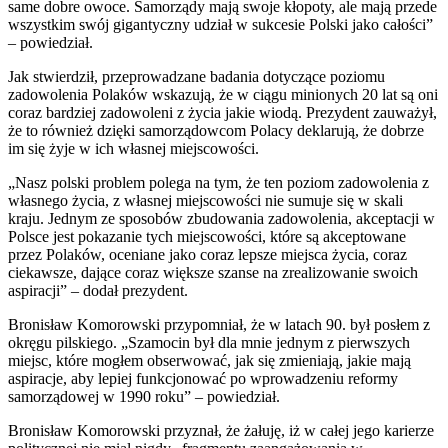
same dobre owoce. Samorządy mają swoje kłopoty, ale mają przede
wszystkim swój gigantyczny udział w sukcesie Polski jako całości”
– powiedział.
Jak stwierdził, przeprowadzane badania dotyczące poziomu
zadowolenia Polaków wskazują, że w ciągu minionych 20 lat są oni
coraz bardziej zadowoleni z życia jakie wiodą. Prezydent zauważył,
że to również dzięki samorządowcom Polacy deklarują, że dobrze
im się żyje w ich własnej miejscowości.
„Nasz polski problem polega na tym, że ten poziom zadowolenia z
własnego życia, z własnej miejscowości nie sumuje się w skali
kraju. Jednym ze sposobów zbudowania zadowolenia, akceptacji w
Polsce jest pokazanie tych miejscowości, które są akceptowane
przez Polaków, oceniane jako coraz lepsze miejsca życia, coraz
ciekawsze, dające coraz większe szanse na zrealizowanie swoich
aspiracji” – dodał prezydent.
Bronisław Komorowski przypomniał, że w latach 90. był posłem z
okręgu pilskiego. „Szamocin był dla mnie jednym z pierwszych
miejsc, które mogłem obserwować, jak się zmieniają, jakie mają
aspiracje, aby lepiej funkcjonować po wprowadzeniu reformy
samorządowej w 1990 roku” – powiedział.
Bronisław Komorowski przyznał, że żałuję, iż w całej jego karierze