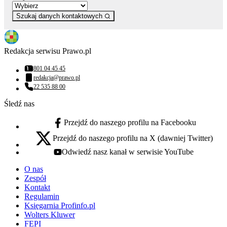
Szukaj danych kontaktowych
Redakcja serwisu Prawo.pl
801 04 45 45
Numer telefonu:
redakcja@prawo.pl
Adres email:
22 535 88 00
Numer telefonu:
Śledź nas
Przejdź do naszego profilu na Facebooku
facebook - otwiera się w nowej karcie
Przejdź do naszego profilu na X (dawniej Twitter)
x - otwiera się w nowej karcie
Odwiedź nasz kanał w serwisie YouTube
youtube - otwiera się w nowej karcie
O nas
Zespół
Kontakt
Regulamin
Księgarnia Profinfo.pl
Wolters Kluwer
FEPI