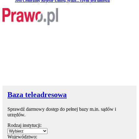
Przejdź do artykułu:
Jest Centralny Rejestr Umów, tylko... czym jest umowa
Baza teleadresowa
Sprawdź darmowy dostęp do pełnej bazy m.in. sądów i
urzędów.
Rodzaj instytucji:
Województwo: