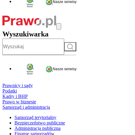
Nasze serwisy
Wyszukiwarka
Szukaj
Nasze serwisy
Prawnicy i sądy
Podatki
Kadry i BHP
Prawo w biznesie
Samorząd i administracja
Samorząd terytorialny
Bezpieczeństwo publiczne
Administracja publiczna
Finanse samorządów