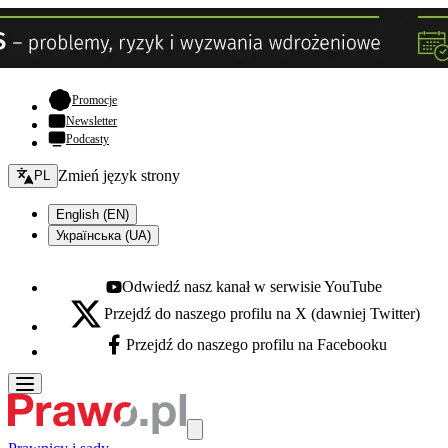
- otwiera się w nowej karcie
Promocje
Newsletter
Podcasty
Zmień język - bieżący:
Zmień język strony
PL
English (EN)
Українська (UA)
Odwiedź nasz kanał w serwisie YouTube
Youtube - otwiera się w nowej karcie
Przejdź do naszego profilu na X (dawniej Twitter)
X - otwiera się w nowej karcie
Przejdź do naszego profilu na Facebooku
Facebook - otwiera się w nowej karcie