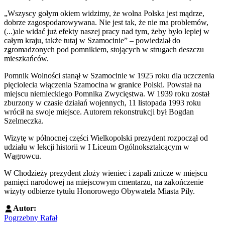
„Wszyscy gołym okiem widzimy, że wolna Polska jest mądrze,
dobrze zagospodarowywana. Nie jest tak, że nie ma problemów,
(...)ale widać już efekty naszej pracy nad tym, żeby było lepiej w
całym kraju, także tutaj w Szamocinie” – powiedział do
zgromadzonych pod pomnikiem, stojących w strugach deszczu
mieszkańców.
Pomnik Wolności stanął w Szamocinie w 1925 roku dla uczczenia
pięciolecia włączenia Szamocina w granice Polski. Powstał na
miejscu niemieckiego Pomnika Zwycięstwa. W 1939 roku został
zburzony w czasie działań wojennych, 11 listopada 1993 roku
wrócił na swoje miejsce. Autorem rekonstrukcji był Bogdan
Szelmeczka.
Wizytę w północnej części Wielkopolski prezydent rozpoczął od
udziału w lekcji historii w I Liceum Ogólnokształcącym w
Wągrowcu.
W Chodzieży prezydent złoży wieniec i zapali znicze w miejscu
pamięci narodowej na miejscowym cmentarzu, na zakończenie
wizyty odbierze tytułu Honorowego Obywatela Miasta Piły.
Autor:
Pogrzebny Rafał