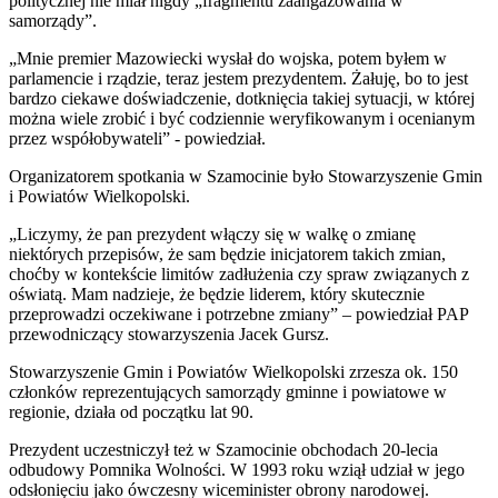
politycznej nie miał nigdy „fragmentu zaangażowania w
samorządy”.
„Mnie premier Mazowiecki wysłał do wojska, potem byłem w
parlamencie i rządzie, teraz jestem prezydentem. Żałuję, bo to jest
bardzo ciekawe doświadczenie, dotknięcia takiej sytuacji, w której
można wiele zrobić i być codziennie weryfikowanym i ocenianym
przez współobywateli” - powiedział.
Organizatorem spotkania w Szamocinie było Stowarzyszenie Gmin
i Powiatów Wielkopolski.
„Liczymy, że pan prezydent włączy się w walkę o zmianę
niektórych przepisów, że sam będzie inicjatorem takich zmian,
choćby w kontekście limitów zadłużenia czy spraw związanych z
oświatą. Mam nadzieje, że będzie liderem, który skutecznie
przeprowadzi oczekiwane i potrzebne zmiany” – powiedział PAP
przewodniczący stowarzyszenia Jacek Gursz.
Stowarzyszenie Gmin i Powiatów Wielkopolski zrzesza ok. 150
członków reprezentujących samorządy gminne i powiatowe w
regionie, działa od początku lat 90.
Prezydent uczestniczył też w Szamocinie obchodach 20-lecia
odbudowy Pomnika Wolności. W 1993 roku wziął udział w jego
odsłonięciu jako ówczesny wiceminister obrony narodowej.