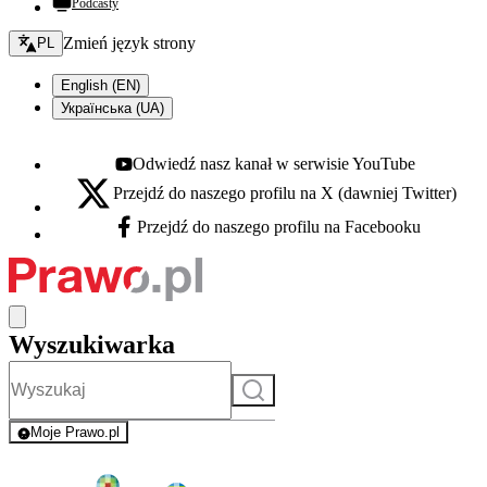
Podcasty
Zmień język - bieżący:
Zmień język strony
PL
English (EN)
Українська (UA)
Odwiedź nasz kanał w serwisie YouTube
Youtube - otwiera się w nowej karcie
Przejdź do naszego profilu na X (dawniej Twitter)
X - otwiera się w nowej karcie
Przejdź do naszego profilu na Facebooku
Facebook - otwiera się w nowej karcie
Wyszukiwarka
Szukaj
Moje Prawo.pl
- rejestracja i logowanie do serwisu