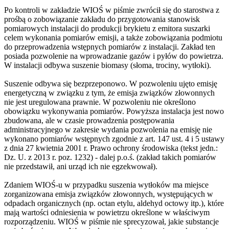
Po kontroli w zakładzie WIOŚ w piśmie zwrócił się do starostwa z
prośbą o zobowiązanie zakładu do przygotowania stanowisk
pomiarowych instalacji do produkcji brykietu z emitora suszarki
celem wykonania pomiarów emisji, a także zobowiązania podmiotu
do przeprowadzenia wstępnych pomiarów z instalacji. Zakład ten
posiada pozwolenie na wprowadzanie gazów i pyłów do powietrza.
W instalacji odbywa suszenie biomasy (słoma, trociny, wytłoki).
Suszenie odbywa się bezprzeponowo. W pozwoleniu ujęto emisję
energetyczną w związku z tym, że emisja związków złowonnych
nie jest uregulowana prawnie. W pozwoleniu nie określono
obowiązku wykonywania pomiarów. Powyższa instalacja jest nowo
zbudowana, ale w czasie prowadzenia postępowania
administracyjnego w zakresie wydania pozwolenia na emisję nie
wykonano pomiarów wstępnych zgodnie z art. 147 ust. 4 i 5 ustawy
z dnia 27 kwietnia 2001 r. Prawo ochrony środowiska (tekst jedn.:
Dz. U. z 2013 r. poz. 1232) - dalej p.o.ś. (zakład takich pomiarów
nie przedstawił, ani urząd ich nie egzekwował).
Zdaniem WIOŚ-u w przypadku suszenia wytłoków ma miejsce
zorganizowana emisja związków złowonnych, występujących w
odpadach organicznych (np. octan etylu, aldehyd octowy itp.), które
mają wartości odniesienia w powietrzu określone w właściwym
rozporządzeniu. WIOŚ w piśmie nie sprecyzował, jakie substancje