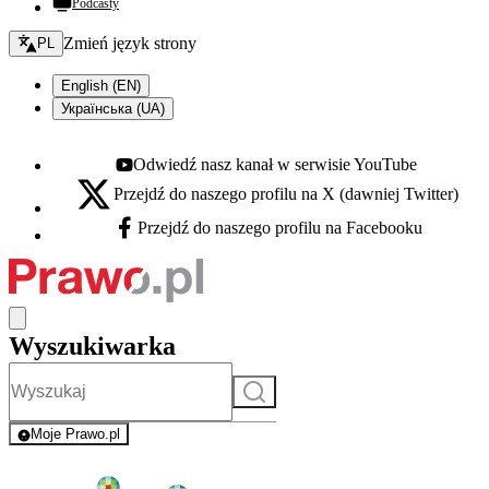
Podcasty
Zmień język - bieżący:
Zmień język strony
PL
English (EN)
Українська (UA)
Odwiedź nasz kanał w serwisie YouTube
Youtube - otwiera się w nowej karcie
Przejdź do naszego profilu na X (dawniej Twitter)
X - otwiera się w nowej karcie
Przejdź do naszego profilu na Facebooku
Facebook - otwiera się w nowej karcie
Wyszukiwarka
Szukaj
Moje Prawo.pl
- rejestracja i logowanie do serwisu