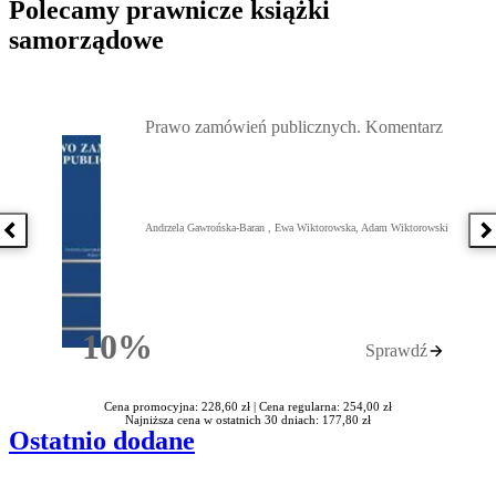
Polecamy prawnicze książki
samorządowe
Przejdź do: Prawo zamówień publicznych. Komentarz, Andrzela G
Prawo zamówień publicznych. Komentarz
Andrzela Gawrońska-Baran , Ewa Wiktorowska, Adam Wiktorowski
Poprzednia książka
N
10%
Sprawdź
Rabatu
Cena promocyjna: 228,60 zł |
Cena regularna: 254,00 zł
Najniższa cena w ostatnich 30 dniach: 177,80 zł
Ostatnio dodane