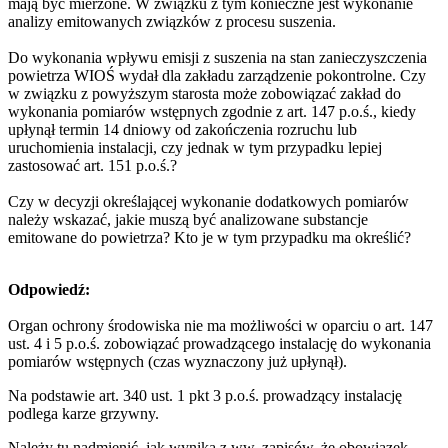
mają być mierzone. W związku z tym konieczne jest wykonanie
analizy emitowanych związków z procesu suszenia.
Do wykonania wpływu emisji z suszenia na stan zanieczyszczenia
powietrza WIOŚ wydał dla zakładu zarządzenie pokontrolne. Czy
w związku z powyższym starosta może zobowiązać zakład do
wykonania pomiarów wstępnych zgodnie z art. 147 p.o.ś., kiedy
upłynął termin 14 dniowy od zakończenia rozruchu lub
uruchomienia instalacji, czy jednak w tym przypadku lepiej
zastosować art. 151 p.o.ś.?
Czy w decyzji określającej wykonanie dodatkowych pomiarów
należy wskazać, jakie muszą być analizowane substancje
emitowane do powietrza? Kto je w tym przypadku ma określić?
Odpowiedź:
Organ ochrony środowiska nie ma możliwości w oparciu o art. 147
ust. 4 i 5 p.o.ś. zobowiązać prowadzącego instalację do wykonania
pomiarów wstępnych (czas wyznaczony już upłynął).
Na podstawie art. 340 ust. 1 pkt 3 p.o.ś. prowadzący instalację
podlega karze grzywny.
Należy tu nadmienić, jak wynika z ww. zapisów, że obowiązek