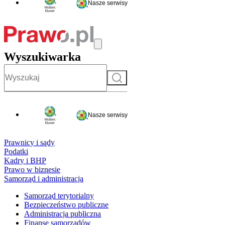
Nasze serwisy
Wyszukiwarka
Szukaj
Nasze serwisy
Prawnicy i sądy
Podatki
Kadry i BHP
Prawo w biznesie
Samorząd i administracja
Samorząd terytorialny
Bezpieczeństwo publiczne
Administracja publiczna
Finanse samorządów