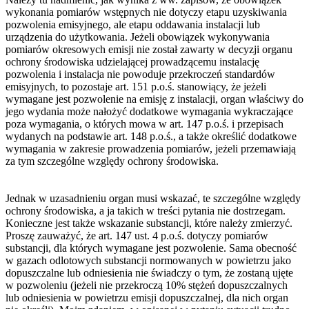
wykonania pomiarów wstępnych nie dotyczy etapu uzyskiwania
pozwolenia emisyjnego, ale etapu oddawania instalacji lub
urządzenia do użytkowania. Jeżeli obowiązek wykonywania
pomiarów okresowych emisji nie został zawarty w decyzji organu
ochrony środowiska udzielającej prowadzącemu instalację
pozwolenia i instalacja nie powoduje przekroczeń standardów
emisyjnych, to pozostaje art. 151 p.o.ś. stanowiący, że jeżeli
wymagane jest pozwolenie na emisję z instalacji, organ właściwy do
jego wydania może nałożyć dodatkowe wymagania wykraczające
poza wymagania, o których mowa w art. 147 p.o.ś. i przepisach
wydanych na podstawie art. 148 p.o.ś., a także określić dodatkowe
wymagania w zakresie prowadzenia pomiarów, jeżeli przemawiają
za tym szczególne względy ochrony środowiska.
Jednak w uzasadnieniu organ musi wskazać, te szczególne względy
ochrony środowiska, a ja takich w treści pytania nie dostrzegam.
Konieczne jest także wskazanie substancji, które należy zmierzyć.
Proszę zauważyć, że art. 147 ust. 4 p.o.ś. dotyczy pomiarów
substancji, dla których wymagane jest pozwolenie. Sama obecność
w gazach odlotowych substancji normowanych w powietrzu jako
dopuszczalne lub odniesienia nie świadczy o tym, że zostaną ujęte
w pozwoleniu (jeżeli nie przekroczą 10% stężeń dopuszczalnych
lub odniesienia w powietrzu emisji dopuszczalnej, dla nich organ