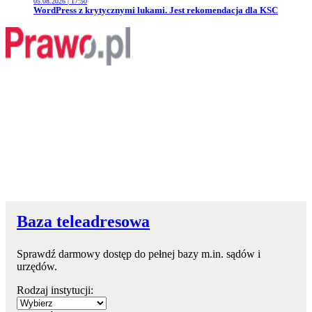
05.08.2026 | 17:50
Przejdź do artykułu:
WordPress z krytycznymi lukami. Jest rekomendacja dla KSC
Baza teleadresowa
Sprawdź darmowy dostęp do pełnej bazy m.in. sądów i
urzędów.
Rodzaj instytucji: