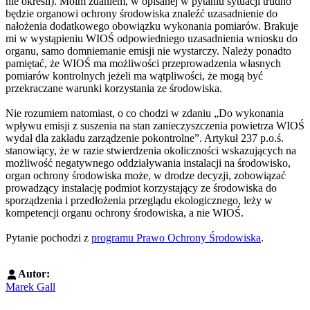
nie określi). Moim zdaniem, w opisanej w pytaniu sytuacji trudno
będzie organowi ochrony środowiska znaleźć uzasadnienie do
nałożenia dodatkowego obowiązku wykonania pomiarów. Brakuje
mi w wystąpieniu WIOŚ odpowiedniego uzasadnienia wniosku do
organu, samo domniemanie emisji nie wystarczy. Należy ponadto
pamiętać, że WIOŚ ma możliwości przeprowadzenia własnych
pomiarów kontrolnych jeżeli ma wątpliwości, że mogą być
przekraczane warunki korzystania ze środowiska.
Nie rozumiem natomiast, o co chodzi w zdaniu „Do wykonania
wpływu emisji z suszenia na stan zanieczyszczenia powietrza WIOŚ
wydał dla zakładu zarządzenie pokontrolne”. Artykuł 237 p.o.ś.
stanowiący, że w razie stwierdzenia okoliczności wskazujących na
możliwość negatywnego oddziaływania instalacji na środowisko,
organ ochrony środowiska może, w drodze decyzji, zobowiązać
prowadzący instalację podmiot korzystający ze środowiska do
sporządzenia i przedłożenia przeglądu ekologicznego, leży w
kompetencji organu ochrony środowiska, a nie WIOŚ.
Pytanie pochodzi z
programu Prawo Ochrony Środowiska
.
Autor:
Marek Gall