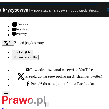
- otwiera się w nowej karcie
Promocje
Newsletter
Podcasty
Zmień język - bieżący:
Zmień język strony
PL
English (EN)
Українська (UA)
Odwiedź nasz kanał w serwisie YouTube
Youtube - otwiera się w nowej karcie
Przejdź do naszego profilu na X (dawniej Twitter)
X - otwiera się w nowej karcie
Przejdź do naszego profilu na Facebooku
Facebook - otwiera się w nowej karcie