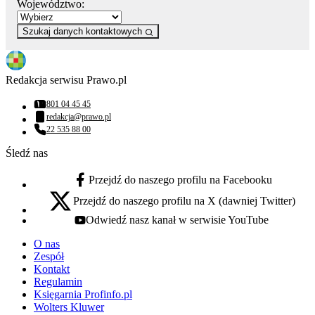
Województwo:
Szukaj danych kontaktowych
Redakcja serwisu Prawo.pl
801 04 45 45
Numer telefonu:
redakcja@prawo.pl
Adres email:
22 535 88 00
Numer telefonu:
Śledź nas
Przejdź do naszego profilu na Facebooku
facebook - otwiera się w nowej karcie
Przejdź do naszego profilu na X (dawniej Twitter)
x - otwiera się w nowej karcie
Odwiedź nasz kanał w serwisie YouTube
youtube - otwiera się w nowej karcie
O nas
Zespół
Kontakt
Regulamin
Księgarnia Profinfo.pl
Wolters Kluwer