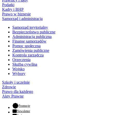
Prawnicy i sądy
Podatki
Kadry i BHP
Prawo w biznesie
Samorząd i administracja
Samorząd terytorialny
Bezpieczeństwo publiczne
Administracja publiczna
Finanse samorządów
Pomoc społeczna
Zamówienia publiczne
Kontrola zarządcza
Orzeczenia
Służba cywilna
Wojsko
Wybory
Szkoły i uczelnie
Zdrowie
Prawo dla każdego
Akty Prawne
- otwiera się w nowej karcie
Promocje
Newsletter