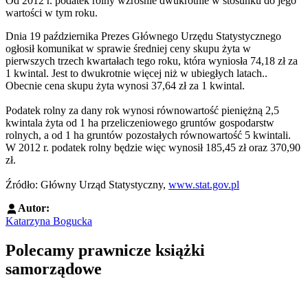
Od 2012 r. podatek rolny wzrośnie dwukrotnie w stosunku do jego
wartości w tym roku.
Dnia 19 października Prezes Głównego Urzędu Statystycznego
ogłosił komunikat w sprawie średniej ceny skupu żyta w
pierwszych trzech kwartałach tego roku, która wyniosła 74,18 zł za
1 kwintal. Jest to dwukrotnie więcej niż w ubiegłych latach..
Obecnie cena skupu żyta wynosi 37,64 zł za 1 kwintal.
Podatek rolny za dany rok wynosi równowartość pieniężną 2,5
kwintala żyta od 1 ha przeliczeniowego gruntów gospodarstw
rolnych, a od 1 ha gruntów pozostałych równowartość 5 kwintali.
W 2012 r. podatek rolny będzie więc wynosił 185,45 zł oraz 370,90
zł.
Źródło: Główny Urząd Statystyczny,
www.stat.gov.pl
Autor:
Katarzyna Bogucka
Polecamy prawnicze książki
samorządowe