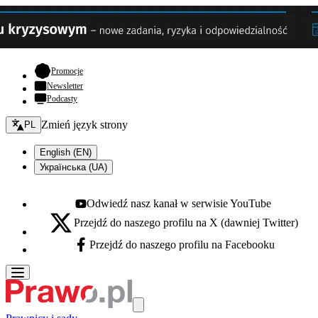
- otwiera się w nowej karcie
Promocje
Newsletter
Podcasty
Zmień język - bieżący:
Zmień język strony
PL
English (EN)
Українська (UA)
Odwiedź nasz kanał w serwisie YouTube
Youtube - otwiera się w nowej karcie
Przejdź do naszego profilu na X (dawniej Twitter)
X - otwiera się w nowej karcie
Przejdź do naszego profilu na Facebooku
Facebook - otwiera się w nowej karcie