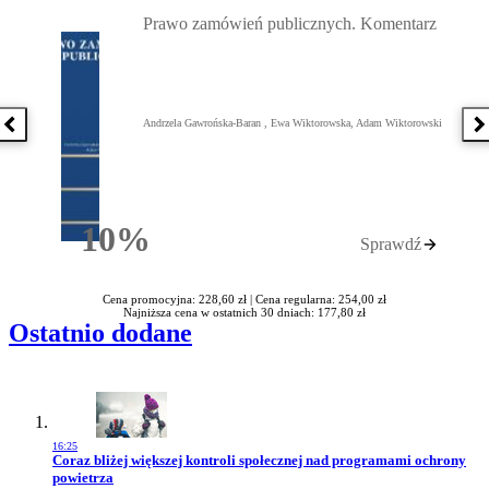
Przejdź do: Prawo zamówień publicznych. Komentarz, Andrzela G
Prawo zamówień publicznych. Komentarz
Andrzela Gawrońska-Baran , Ewa Wiktorowska, Adam Wiktorowski
Poprzednia książka
N
10%
Sprawdź
Rabatu
Cena promocyjna: 228,60 zł |
Cena regularna: 254,00 zł
Najniższa cena w ostatnich 30 dniach: 177,80 zł
Ostatnio dodane
16:25
Przejdź do artykułu:
Coraz bliżej większej kontroli społecznej nad programami ochrony
powietrza