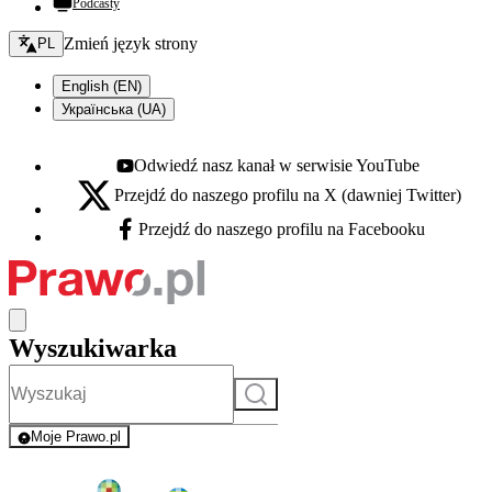
Podcasty
Zmień język - bieżący:
Zmień język strony
PL
English (EN)
Українська (UA)
Odwiedź nasz kanał w serwisie YouTube
Youtube - otwiera się w nowej karcie
Przejdź do naszego profilu na X (dawniej Twitter)
X - otwiera się w nowej karcie
Przejdź do naszego profilu na Facebooku
Facebook - otwiera się w nowej karcie
Wyszukiwarka
Szukaj
Moje Prawo.pl
- rejestracja i logowanie do serwisu