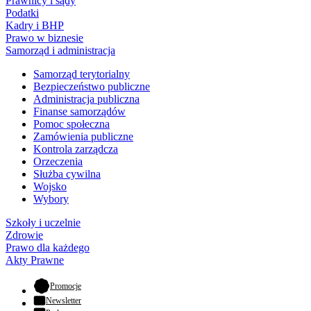
Prawnicy i sądy
Podatki
Kadry i BHP
Prawo w biznesie
Samorząd i administracja
Samorząd terytorialny
Bezpieczeństwo publiczne
Administracja publiczna
Finanse samorządów
Pomoc społeczna
Zamówienia publiczne
Kontrola zarządcza
Orzeczenia
Służba cywilna
Wojsko
Wybory
Szkoły i uczelnie
Zdrowie
Prawo dla każdego
Akty Prawne
- otwiera się w nowej karcie
Promocje
Newsletter