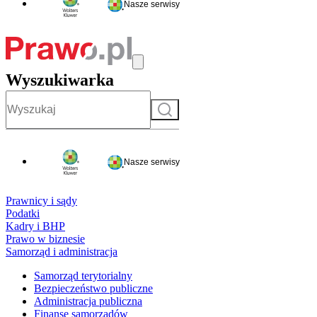
Nasze serwisy
Wyszukiwarka
Szukaj
Nasze serwisy
Prawnicy i sądy
Podatki
Kadry i BHP
Prawo w biznesie
Samorząd i administracja
Samorząd terytorialny
Bezpieczeństwo publiczne
Administracja publiczna
Finanse samorządów