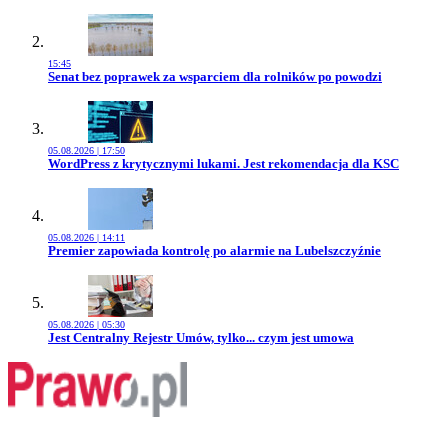
15:45
Przejdź do artykułu:
Senat bez poprawek za wsparciem dla rolników po powodzi
05.08.2026 | 17:50
Przejdź do artykułu:
WordPress z krytycznymi lukami. Jest rekomendacja dla KSC
05.08.2026 | 14:11
Przejdź do artykułu:
Premier zapowiada kontrolę po alarmie na Lubelszczyźnie
05.08.2026 | 05:30
Przejdź do artykułu:
Jest Centralny Rejestr Umów, tylko... czym jest umowa