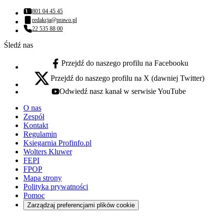
801 04 45 45
Numer telefonu:
redakcja@prawo.pl
Adres email:
22 535 88 00
Numer telefonu:
Śledź nas
Przejdź do naszego profilu na Facebooku
facebook - otwiera się w nowej karcie
Przejdź do naszego profilu na X (dawniej Twitter)
x - otwiera się w nowej karcie
Odwiedź nasz kanał w serwisie YouTube
youtube - otwiera się w nowej karcie
O nas
Zespół
Kontakt
Regulamin
Księgarnia Profinfo.pl
Wolters Kluwer
FEPI
FPOP
Mapa strony
Polityka prywatności
Pomoc
Zarządzaj preferencjami plików cookie