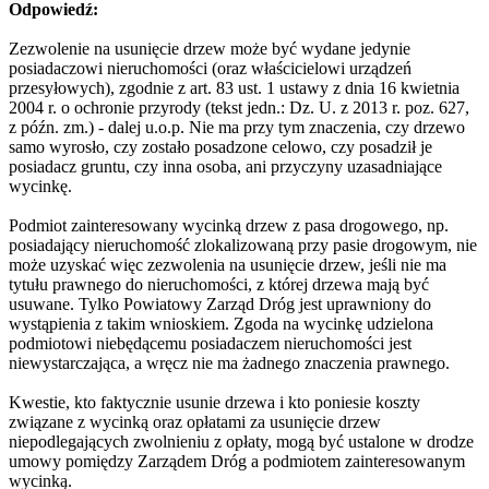
Odpowiedź:
Zezwolenie na usunięcie drzew może być wydane jedynie
posiadaczowi nieruchomości (oraz właścicielowi urządzeń
przesyłowych), zgodnie z art. 83 ust. 1 ustawy z dnia 16 kwietnia
2004 r. o ochronie przyrody (tekst jedn.: Dz. U. z 2013 r. poz. 627,
z późn. zm.) - dalej u.o.p. Nie ma przy tym znaczenia, czy drzewo
samo wyrosło, czy zostało posadzone celowo, czy posadził je
posiadacz gruntu, czy inna osoba, ani przyczyny uzasadniające
wycinkę.
Podmiot zainteresowany wycinką drzew z pasa drogowego, np.
posiadający nieruchomość zlokalizowaną przy pasie drogowym, nie
może uzyskać więc zezwolenia na usunięcie drzew, jeśli nie ma
tytułu prawnego do nieruchomości, z której drzewa mają być
usuwane. Tylko Powiatowy Zarząd Dróg jest uprawniony do
wystąpienia z takim wnioskiem. Zgoda na wycinkę udzielona
podmiotowi niebędącemu posiadaczem nieruchomości jest
niewystarczająca, a wręcz nie ma żadnego znaczenia prawnego.
Kwestie, kto faktycznie usunie drzewa i kto poniesie koszty
związane z wycinką oraz opłatami za usunięcie drzew
niepodlegających zwolnieniu z opłaty, mogą być ustalone w drodze
umowy pomiędzy Zarządem Dróg a podmiotem zainteresowanym
wycinką.