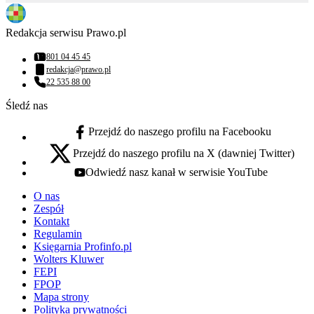
Redakcja serwisu Prawo.pl
801 04 45 45
Numer telefonu:
redakcja@prawo.pl
Adres email:
22 535 88 00
Numer telefonu:
Śledź nas
Przejdź do naszego profilu na Facebooku
facebook - otwiera się w nowej karcie
Przejdź do naszego profilu na X (dawniej Twitter)
x - otwiera się w nowej karcie
Odwiedź nasz kanał w serwisie YouTube
youtube - otwiera się w nowej karcie
O nas
Zespół
Kontakt
Regulamin
Księgarnia Profinfo.pl
Wolters Kluwer
FEPI
FPOP
Mapa strony
Polityka prywatności