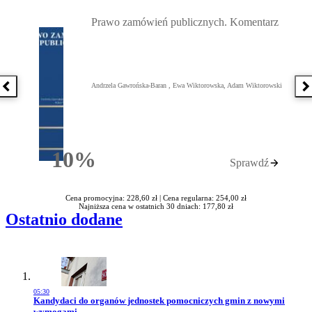
Przejdź do: Prawo zamówień publicznych. Komentarz, Andrzela G
Prawo zamówień publicznych. Komentarz
Andrzela Gawrońska-Baran , Ewa Wiktorowska, Adam Wiktorowski
Poprzednia książka
N
10%
Sprawdź
Rabatu
Cena promocyjna: 228,60 zł |
Cena regularna: 254,00 zł
Najniższa cena w ostatnich 30 dniach: 177,80 zł
Ostatnio dodane
05:30
Przejdź do artykułu:
Kandydaci do organów jednostek pomocniczych gmin z nowymi
wymogami