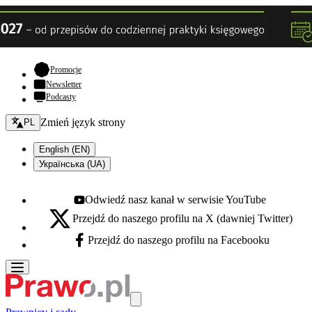
- otwiera się w nowej karcie
Promocje
Newsletter
Podcasty
Zmień język - bieżący:
Zmień język strony
PL
English (EN)
Українська (UA)
Odwiedź nasz kanał w serwisie YouTube
Youtube - otwiera się w nowej karcie
Przejdź do naszego profilu na X (dawniej Twitter)
X - otwiera się w nowej karcie
Przejdź do naszego profilu na Facebooku
Facebook - otwiera się w nowej karcie