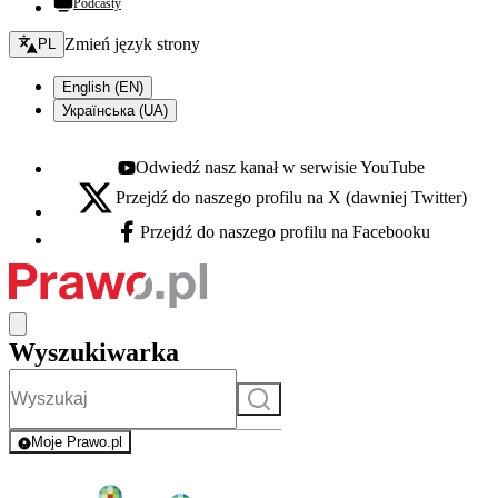
Podcasty
Zmień język - bieżący:
Zmień język strony
PL
English (EN)
Українська (UA)
Odwiedź nasz kanał w serwisie YouTube
Youtube - otwiera się w nowej karcie
Przejdź do naszego profilu na X (dawniej Twitter)
X - otwiera się w nowej karcie
Przejdź do naszego profilu na Facebooku
Facebook - otwiera się w nowej karcie
Wyszukiwarka
Szukaj
Moje Prawo.pl
- rejestracja i logowanie do serwisu