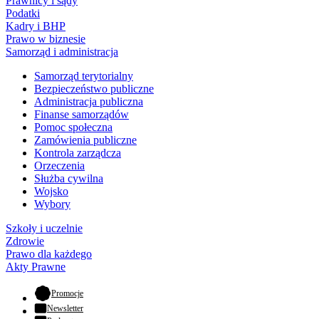
Prawnicy i sądy
Podatki
Kadry i BHP
Prawo w biznesie
Samorząd i administracja
Samorząd terytorialny
Bezpieczeństwo publiczne
Administracja publiczna
Finanse samorządów
Pomoc społeczna
Zamówienia publiczne
Kontrola zarządcza
Orzeczenia
Służba cywilna
Wojsko
Wybory
Szkoły i uczelnie
Zdrowie
Prawo dla każdego
Akty Prawne
- otwiera się w nowej karcie
Promocje
Newsletter