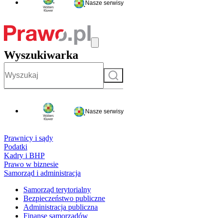
Nasze serwisy
Wyszukiwarka
Szukaj
Nasze serwisy
Prawnicy i sądy
Podatki
Kadry i BHP
Prawo w biznesie
Samorząd i administracja
Samorząd terytorialny
Bezpieczeństwo publiczne
Administracja publiczna
Finanse samorządów