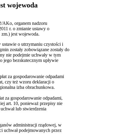
est wojewoda
012/AKo, organem nadzoru
011 r. o zmianie ustawy o
. zm.) jest wojewoda.
stawie o utrzymaniu czystości i
 gmin zostały zobowiązane zostały do
miny nie podejmie uchwały w tym
po jego bezskutecznym upływie
 opłat za gospodarowanie odpadami
t, czy też wzoru deklaracji o
regionalna izba obrachunkowa.
łat za gospodarowanie odpadami,
 art. 10, ponieważ przepisy nie
chwał lub stwierdzenia
ganów administracji rządowej, w
ości uchwał podejmowanych przez