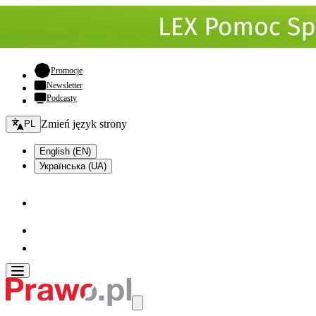
- otwiera się w nowej karcie
Promocje
Newsletter
Podcasty
Zmień język - bieżący:
Zmień język strony
PL
English (EN)
Українська (UA)