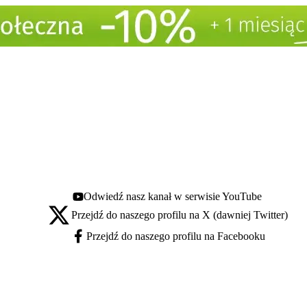
Odwiedź nasz kanał w serwisie YouTube
Youtube - otwiera się w nowej karcie
Przejdź do naszego profilu na X (dawniej Twitter)
X - otwiera się w nowej karcie
Przejdź do naszego profilu na Facebooku
Facebook - otwiera się w nowej karcie