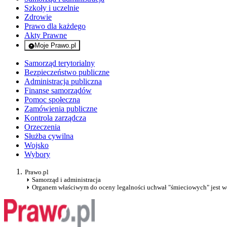
Szkoły i uczelnie
Zdrowie
Prawo dla każdego
Akty Prawne
Moje Prawo.pl
- rejestracja i logowanie do serwisu
Samorząd terytorialny
Bezpieczeństwo publiczne
Administracja publiczna
Finanse samorządów
Pomoc społeczna
Zamówienia publiczne
Kontrola zarządcza
Orzeczenia
Służba cywilna
Wojsko
Wybory
Prawo.pl
Samorząd i administracja
Organem właściwym do oceny legalności uchwał "śmieciowych" jest 