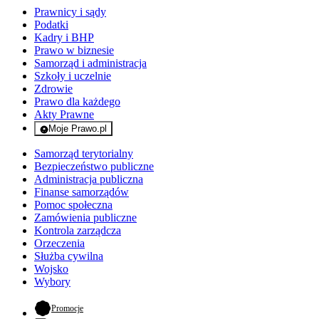
Prawnicy i sądy
Podatki
Kadry i BHP
Prawo w biznesie
Samorząd i administracja
Szkoły i uczelnie
Zdrowie
Prawo dla każdego
Akty Prawne
Moje Prawo.pl
- rejestracja i logowanie do serwisu
Samorząd terytorialny
Bezpieczeństwo publiczne
Administracja publiczna
Finanse samorządów
Pomoc społeczna
Zamówienia publiczne
Kontrola zarządcza
Orzeczenia
Służba cywilna
Wojsko
Wybory
- otwiera się w nowej karcie
Promocje