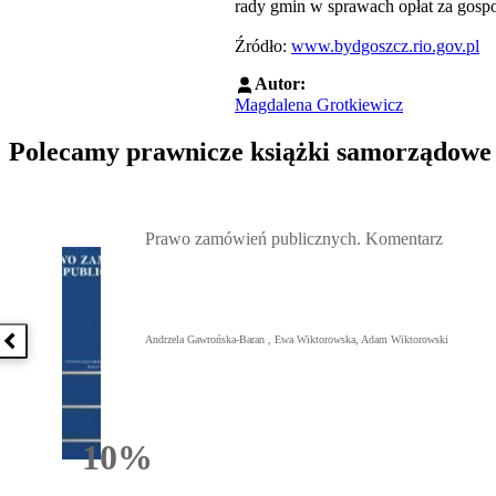
rady gmin w sprawach opłat za gos
Źródło:
www.bydgoszcz.rio.gov.pl
Autor:
Magdalena Grotkiewicz
Polecamy prawnicze książki samorządowe
Przejdź do: Prawo zamówień publicznych. Komentarz, Andrzela G
Prawo zamówień publicznych. Komentarz
Andrzela Gawrońska-Baran , Ewa Wiktorowska, Adam Wiktorowski
Poprzednia książka
10%
Rabatu