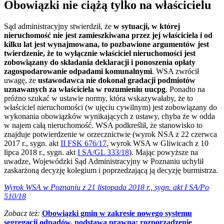
Obowiązki nie ciążą tylko na właścicielu
Sąd administracyjny stwierdził, że
w sytuacji, w której
nieruchomość nie jest zamieszkiwana przez jej właściciela i od
kilku lat jest wynajmowana, to pozbawione argumentów jest
twierdzenie, że to wyłącznie właściciel nieruchomości jest
zobowiązany do składania deklaracji i ponoszenia opłaty
zagospodarowanie odpadami komunalnymi
. WSA zwrócił
uwagę, że
ustawodawca nie dokonał gradacji podmiotów
uznawanych za właściciela w rozumieniu uucpg
. Ponadto na
próżno szukać w ustawie normy, która wskazywałaby, że to
właściciel nieruchomości (w ujęciu cywilnym) jest zobowiązany do
wykonania obowiązków wynikających z ustawy, chyba że w odda
w najem całą nieruchomość. WSA podkreślił, że stanowisko to
znajduje potwierdzenie w orzecznictwie (wyrok NSA z 22 czerwca
2017 r., sygn. akt
II FSK 676/17
, wyrok WSA w Gliwicach z 10
lipca 2018 r., sygn. akt
I SA/GL 333/18
). Mając powyższe na
uwadze, Wojewódzki Sąd Administracyjny w Poznaniu uchylił
zaskarżoną decyzję kolegium i poprzedzającą ją decyzję burmistrza.
Wyrok WSA w Poznaniu z 21 listopada 2018 r., sygn. akt I SA/Po
510/18
Zobacz też:
Obowiązki gmin w zakresie nowego systemu
segregacji odpadów, podstawa prawna: rozporządzenie