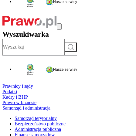
Nasze serwisy
Wyszukiwarka
Szukaj
Nasze serwisy
Prawnicy i sądy
Podatki
Kadry i BHP
Prawo w biznesie
Samorząd i administracja
Samorząd terytorialny
Bezpieczeństwo publiczne
Administracja publiczna
Finanse samorządów