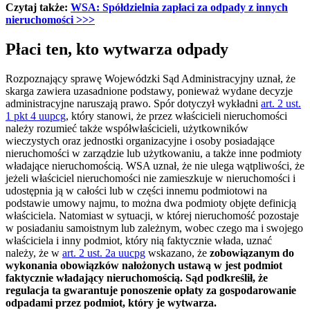
Czytaj także:
WSA: Spółdzielnia zapłaci za odpady z innych
nieruchomości >>>
Płaci ten, kto wytwarza odpady
Rozpoznający sprawę Wojewódzki Sąd Administracyjny uznał, że
skarga zawiera uzasadnione podstawy, ponieważ wydane decyzje
administracyjne naruszają prawo. Spór dotyczył wykładni
art. 2 ust.
1 pkt 4 uupcg
, który stanowi, że przez właścicieli nieruchomości
należy rozumieć także współwłaścicieli, użytkowników
wieczystych oraz jednostki organizacyjne i osoby posiadające
nieruchomości w zarządzie lub użytkowaniu, a także inne podmioty
władające nieruchomością. WSA uznał, że nie ulega wątpliwości, że
jeżeli właściciel nieruchomości nie zamieszkuje w nieruchomości i
udostępnia ją w całości lub w części innemu podmiotowi na
podstawie umowy najmu, to można dwa podmioty objęte definicją
właściciela. Natomiast w sytuacji, w której nieruchomość pozostaje
w posiadaniu samoistnym lub zależnym, wobec czego ma i swojego
właściciela i inny podmiot, który nią faktycznie włada, uznać
należy, że w
art. 2 ust. 2a uucpg
wskazano, że
zobowiązanym do
wykonania obowiązków nałożonych ustawą w jest podmiot
faktycznie władający nieruchomością. Sąd podkreślił, że
regulacja ta gwarantuje ponoszenie opłaty za gospodarowanie
odpadami przez podmiot, który je wytwarza.