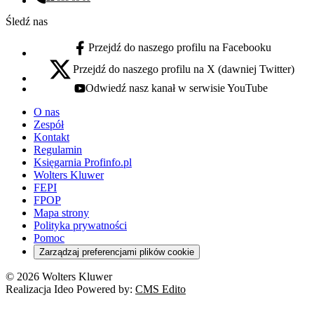
Numer telefonu:
Śledź nas
Przejdź do naszego profilu na Facebooku
facebook - otwiera się w nowej karcie
Przejdź do naszego profilu na X (dawniej Twitter)
x - otwiera się w nowej karcie
Odwiedź nasz kanał w serwisie YouTube
youtube - otwiera się w nowej karcie
O nas
Zespół
Kontakt
Regulamin
Księgarnia Profinfo.pl
Wolters Kluwer
FEPI
FPOP
Mapa strony
Polityka prywatności
Pomoc
Zarządzaj preferencjami plików cookie
© 2026 Wolters Kluwer
Realizacja Ideo Powered by:
CMS Edito