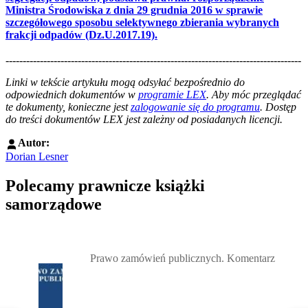
Ministra Środowiska z dnia 29 grudnia 2016 w sprawie
szczegółowego sposobu selektywnego zbierania wybranych
frakcji odpadów (Dz.U.2017.19).
--------------------------------------------------------------------------------------
--------------------------------------------------------
Linki w tekście artykułu mogą odsyłać bezpośrednio do
odpowiednich dokumentów w
programie LEX
. Aby móc przeglądać
te dokumenty, konieczne jest
zalogowanie się do programu
. Dostęp
do treści dokumentów LEX jest zależny od posiadanych licencji.
Autor:
Dorian Lesner
Polecamy prawnicze książki
samorządowe
Przejdź do: Prawo zamówień publicznych. Komentarz, Andrzela G
Prawo zamówień publicznych. Komentarz