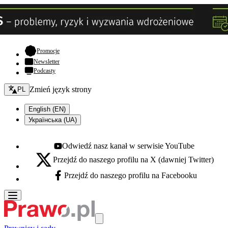
- otwiera się w nowej karcie
Promocje
Newsletter
Podcasty
Zmień język - bieżący:
Zmień język strony
PL
English (EN)
Українська (UA)
Odwiedź nasz kanał w serwisie YouTube
Youtube - otwiera się w nowej karcie
Przejdź do naszego profilu na X (dawniej Twitter)
X - otwiera się w nowej karcie
Przejdź do naszego profilu na Facebooku
Facebook - otwiera się w nowej karcie