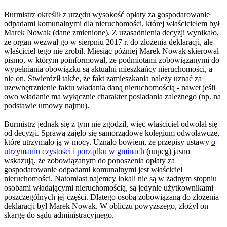
Burmistrz określił z urzędu wysokość opłaty za gospodarowanie
odpadami komunalnymi dla nieruchomości, której właścicielem był
Marek Nowak (dane zmienione). Z uzasadnienia decyzji wynikało,
że organ wezwał go w sierpniu 2017 r. do złożenia deklaracji, ale
właściciel tego nie zrobił. Miesiąc później Marek Nowak skierował
pismo, w którym poinformował, że podmiotami zobowiązanymi do
wypełniania obowiązku są aktualni mieszkańcy nieruchomości, a
nie on. Stwierdził także, że fakt zamieszkania należy uznać za
uzewnętrznienie faktu władania daną nieruchomością - nawet jeśli
owo władanie ma wyłącznie charakter posiadania zależnego (np. na
podstawie umowy najmu).
Burmistrz jednak się z tym nie zgodził, więc właściciel odwołał się
od decyzji. Sprawą zajęło się samorządowe kolegium odwoławcze,
które utrzymało ją w mocy. Uznało bowiem, że przepisy ustawy
o
utrzymaniu czystości i porządku w gminach
(uupcg) jasno
wskazują, że zobowiązanym do ponoszenia opłaty za
gospodarowanie odpadami komunalnymi jest właściciel
nieruchomości. Natomiast najemcy lokali nie są w żadnym stopniu
osobami władającymi nieruchomością, są jedynie użytkownikami
poszczególnych jej części. Dlatego osobą zobowiązaną do złożenia
deklaracji był Marek Nowak. W obliczu powyższego, złożył on
skargę do sądu administracyjnego.