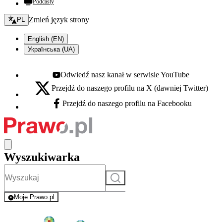
Podcasty
Zmień język - bieżący:
Zmień język strony
PL
English (EN)
Українська (UA)
Odwiedź nasz kanał w serwisie YouTube
Youtube - otwiera się w nowej karcie
Przejdź do naszego profilu na X (dawniej Twitter)
X - otwiera się w nowej karcie
Przejdź do naszego profilu na Facebooku
Facebook - otwiera się w nowej karcie
Wyszukiwarka
Szukaj
Moje Prawo.pl
- rejestracja i logowanie do serwisu