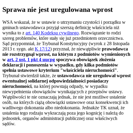
Sprawa nie jest uregulowana wprost
WSA wskazał, że w ustawie o utrzymaniu czystości i porządku w
gminach ustawodawca przyjął szerszą definicję właściciela niż
wynika to z
art. 140 Kodeksu cywilnego
. Rozwiązanie to rodzi
szereg problemów, które stały się już przedmiotem orzecznictwa.
Sąd przypomniał, że Trybunał Konstytucyjny (wyrok z 28 listopada
2013 r. sygn. akt
K 17/12
) przyznał, że niewątpliwie
prawodawca
nie rozstrzygnął wprost, na którym z podmiotów wymienionych
w
art. 2 ust. 1 pkt 4 uucpg
spoczywa obowiązek złożenia
deklaracji i ponoszenia w wypadku, gdy kilka podmiotów
spełnia ustawowe kryterium "właściciela nieruchomości"
.
Trybunał stwierdził także, że
ustawodawca nie uregulował wprost
ewentualnej solidarnej odpowiedzialności posiadaczy
nieruchomości
, na której powstają odpady, w wypadku
niewypełnienia obowiązków wynikających z przepisów ustawy.
Wątpliwości te nie oznaczają jednak, że nie jest możliwe ustalenie
osób, na których ciążą obowiązki ustawowe oraz konsekwencji ich
wadliwego dokonania albo niedokonania. Jednakże TK uznał, że
ustalenia tego rodzaju wykraczają poza jego kognicję i należą do
jednostek, organów administracji publicznej oraz właściwych
sądów.