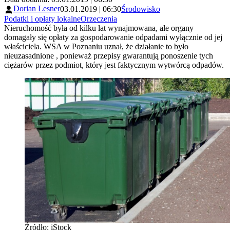
Dorian Lesner
03.01.2019 | 06:30
Środowisko
Podatki i opłaty lokalne
Orzeczenia
Nieruchomość była od kilku lat wynajmowana, ale organy
domagały się opłaty za gospodarowanie odpadami wyłącznie od jej
właściciela. WSA w Poznaniu uznał, że działanie to było
nieuzasadnione , ponieważ przepisy gwarantują ponoszenie tych
ciężarów przez podmiot, który jest faktycznym wytwórcą odpadów.
Źródło: iStock