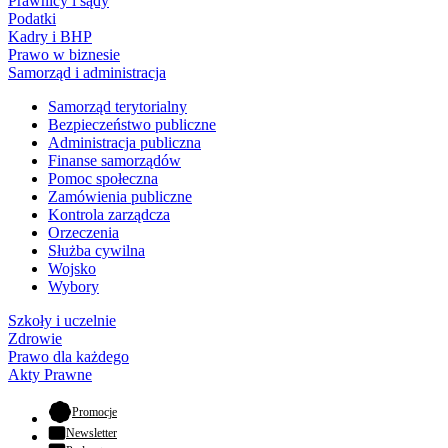
Prawnicy i sądy
Podatki
Kadry i BHP
Prawo w biznesie
Samorząd i administracja
Samorząd terytorialny
Bezpieczeństwo publiczne
Administracja publiczna
Finanse samorządów
Pomoc społeczna
Zamówienia publiczne
Kontrola zarządcza
Orzeczenia
Służba cywilna
Wojsko
Wybory
Szkoły i uczelnie
Zdrowie
Prawo dla każdego
Akty Prawne
- otwiera się w nowej karcie
Promocje
Newsletter