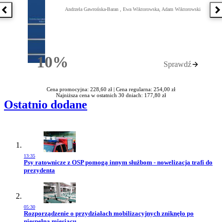
Andrzela Gawrońska-Baran , Ewa Wiktorowska, Adam Wiktorowski
Poprzednia książka
N
10%
Sprawdź
Rabatu
Cena promocyjna: 228,60 zł |
Cena regularna: 254,00 zł
Najniższa cena w ostatnich 30 dniach: 177,80 zł
Ostatnio dodane
13:35
Przejdź do artykułu:
Psy ratownicze z OSP pomogą innym służbom - nowelizacja trafi do
prezydenta
05:30
Przejdź do artykułu:
Rozporządzenie o przydziałach mobilizacyjnych zniknęło po
niespełna miesiącu