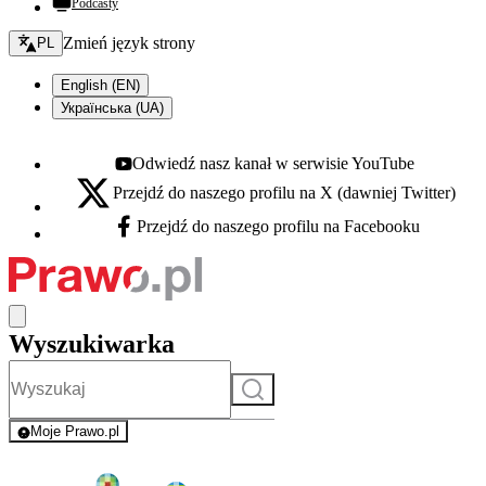
Podcasty
Zmień język - bieżący:
Zmień język strony
PL
English (EN)
Українська (UA)
Odwiedź nasz kanał w serwisie YouTube
Youtube - otwiera się w nowej karcie
Przejdź do naszego profilu na X (dawniej Twitter)
X - otwiera się w nowej karcie
Przejdź do naszego profilu na Facebooku
Facebook - otwiera się w nowej karcie
Wyszukiwarka
Szukaj
Moje Prawo.pl
- rejestracja i logowanie do serwisu