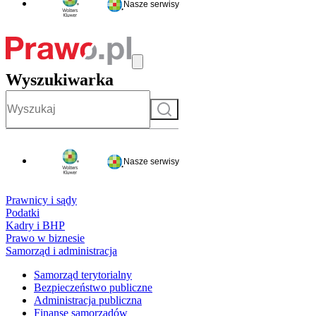
Nasze serwisy
Wyszukiwarka
Szukaj
Nasze serwisy
Prawnicy i sądy
Podatki
Kadry i BHP
Prawo w biznesie
Samorząd i administracja
Samorząd terytorialny
Bezpieczeństwo publiczne
Administracja publiczna
Finanse samorządów