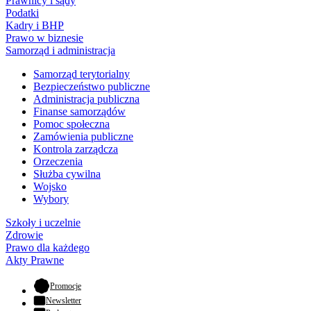
Prawnicy i sądy
Podatki
Kadry i BHP
Prawo w biznesie
Samorząd i administracja
Samorząd terytorialny
Bezpieczeństwo publiczne
Administracja publiczna
Finanse samorządów
Pomoc społeczna
Zamówienia publiczne
Kontrola zarządcza
Orzeczenia
Służba cywilna
Wojsko
Wybory
Szkoły i uczelnie
Zdrowie
Prawo dla każdego
Akty Prawne
- otwiera się w nowej karcie
Promocje
Newsletter