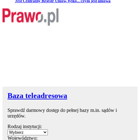
Przejdź do artykułu:
Jest Centralny Rejestr Umów, tylko... czym jest umowa
Baza teleadresowa
Sprawdź darmowy dostęp do pełnej bazy m.in. sądów i
urzędów.
Rodzaj instytucji:
Województwo: