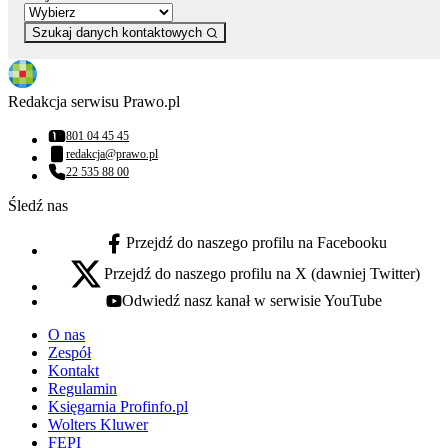
Szukaj danych kontaktowych
Redakcja serwisu Prawo.pl
801 04 45 45
Numer telefonu:
redakcja@prawo.pl
Adres email:
22 535 88 00
Numer telefonu:
Śledź nas
Przejdź do naszego profilu na Facebooku
facebook - otwiera się w nowej karcie
Przejdź do naszego profilu na X (dawniej Twitter)
x - otwiera się w nowej karcie
Odwiedź nasz kanał w serwisie YouTube
youtube - otwiera się w nowej karcie
O nas
Zespół
Kontakt
Regulamin
Księgarnia Profinfo.pl
Wolters Kluwer
FEPI