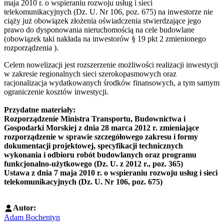
maja 2010 r. o wspieraniu rozwoju usług i sieci
telekomunikacyjnych (Dz. U. Nr 106, poz. 675) na inwestorze nie
ciąży już obowiązek złożenia oświadczenia stwierdzające jego
prawo do dysponowania nieruchomością na cele budowlane
(obowiązek taki nakłada na inwestorów § 19 pkt 2 zmienionego
rozporządzenia ).
Celem nowelizacji jest rozszerzenie możliwości realizacji inwestycji
w zakresie regionalnych sieci szerokopasmowych oraz
racjonalizacja wydatkowanych środków finansowych, a tym samym
ograniczenie kosztów inwestycji.
Przydatne materiały:
Rozporządzenie Ministra Transportu, Budownictwa i
Gospodarki Morskiej z dnia 28 marca 2012 r. zmieniające
rozporządzenie w sprawie szczegółowego zakresu i formy
dokumentacji projektowej, specyfikacji technicznych
wykonania i odbioru robót budowlanych oraz programu
funkcjonalno-użytkowego (Dz. U. z 2012 r., poz. 365)
Ustawa z dnia 7 maja 2010 r. o wspieraniu rozwoju usług i sieci
telekomunikacyjnych (Dz. U. Nr 106, poz. 675)
Autor:
Adam Bochentyn