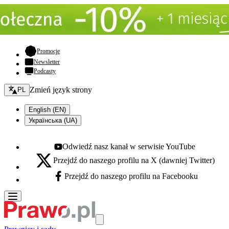
- otwiera się w nowej karcie
Promocje
Newsletter
Podcasty
Zmień język - bieżący:
Zmień język strony
PL
English (EN)
Українська (UA)
Odwiedź nasz kanał w serwisie YouTube
Youtube - otwiera się w nowej karcie
Przejdź do naszego profilu na X (dawniej Twitter)
X - otwiera się w nowej karcie
Przejdź do naszego profilu na Facebooku
Facebook - otwiera się w nowej karcie