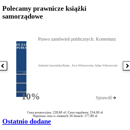
Polecamy prawnicze książki
samorządowe
Przejdź do: Prawo zamówień publicznych. Komentarz, Andrzela G
Prawo zamówień publicznych. Komentarz
Andrzela Gawrońska-Baran , Ewa Wiktorowska, Adam Wiktorowski
Poprzednia książka
N
10%
Sprawdź
Rabatu
Cena promocyjna: 228,60 zł |
Cena regularna: 254,00 zł
Najniższa cena w ostatnich 30 dniach: 177,80 zł
Ostatnio dodane