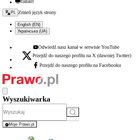
Podcasty
Zmień język - bieżący:
Zmień język strony
PL
English (EN)
Українська (UA)
Odwiedź nasz kanał w serwisie YouTube
Youtube - otwiera się w nowej karcie
Przejdź do naszego profilu na X (dawniej Twitter)
X - otwiera się w nowej karcie
Przejdź do naszego profilu na Facebooku
Facebook - otwiera się w nowej karcie
Wyszukiwarka
Szukaj
Moje Prawo.pl
- rejestracja i logowanie do serwisu