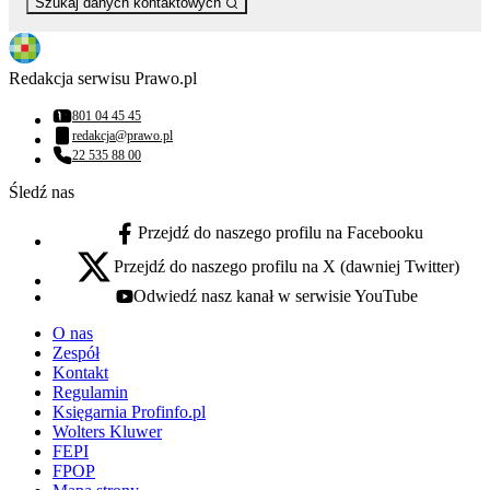
Szukaj danych kontaktowych
Redakcja serwisu Prawo.pl
801 04 45 45
Numer telefonu:
redakcja@prawo.pl
Adres email:
22 535 88 00
Numer telefonu:
Śledź nas
Przejdź do naszego profilu na Facebooku
facebook - otwiera się w nowej karcie
Przejdź do naszego profilu na X (dawniej Twitter)
x - otwiera się w nowej karcie
Odwiedź nasz kanał w serwisie YouTube
youtube - otwiera się w nowej karcie
O nas
Zespół
Kontakt
Regulamin
Księgarnia Profinfo.pl
Wolters Kluwer
FEPI
FPOP