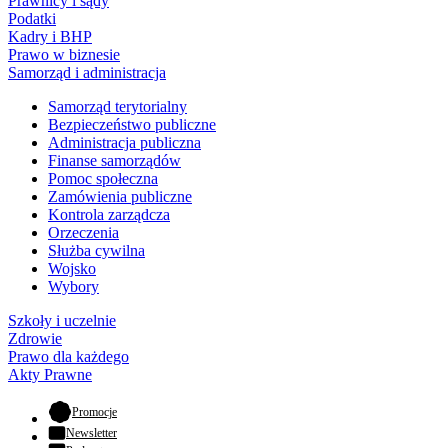
Prawnicy i sądy
Podatki
Kadry i BHP
Prawo w biznesie
Samorząd i administracja
Samorząd terytorialny
Bezpieczeństwo publiczne
Administracja publiczna
Finanse samorządów
Pomoc społeczna
Zamówienia publiczne
Kontrola zarządcza
Orzeczenia
Służba cywilna
Wojsko
Wybory
Szkoły i uczelnie
Zdrowie
Prawo dla każdego
Akty Prawne
- otwiera się w nowej karcie
Promocje
Newsletter