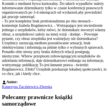
Kontakt z mediami bywa kuriozalny. Do takich wypadków należy
informowanie dziennikarzy tylko w czasie konferencji prasowych
organizowanych po 3-4 miesiącach od wydarzeń,aby powiedzieć
jak pracuje samorząd.
- To jest kompletny brak profesionalizmu po obu stronach -
komentuje Izabela Bogdanowicz. - Wstrząsające jest stwierdzenie
jednego z urzędników, który mówi, że dziennikarz stworzył własny
obraz, a urzędnikowi zależy na innej wizji - dodaje. - Powstaje
pytanie, czy obraz urzędnika jest ważniejszy niż dziennikarza?
Urzędnicy zarzucają mediom poszukiwanie sensacji, brak
obiektywizmu i informują na piśmie tylko o wybranych sprawach.
Ponadto obie strony przy braku dobrych relacji postępują
nieetycznie. Wbrew przepisom zobowiązującym urzędników do
udzielania informacji, daje dziennikarzowi embargo na informacje,
wstrzymując publikację To jest łamanie prawa - twierdzi
Bogdanowicz. Efekt? Urzędnik przekazuje lokalnej społeczności, to
co chce, jak i kiedy chce.
Autor:
Katarzyna Żaczkiewicz-Zborska
Polecamy prawnicze książki
samorządowe