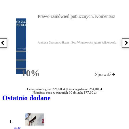
Przejdź do: Prawo zamówień publicznych. Komentarz, Andrzela G
Prawo zamówień publicznych. Komentarz
Andrzela Gawrońska-Baran , Ewa Wiktorowska, Adam Wiktorowski
Poprzednia książka
N
10%
Sprawdź
Rabatu
Cena promocyjna: 228,60 zł |
Cena regularna: 254,00 zł
Najniższa cena w ostatnich 30 dniach: 177,80 zł
Ostatnio dodane
05:30