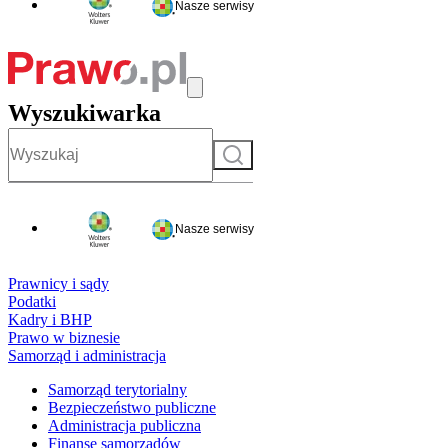
Nasze serwisy
Wyszukiwarka
Szukaj
Nasze serwisy
Prawnicy i sądy
Podatki
Kadry i BHP
Prawo w biznesie
Samorząd i administracja
Samorząd terytorialny
Bezpieczeństwo publiczne
Administracja publiczna
Finanse samorządów