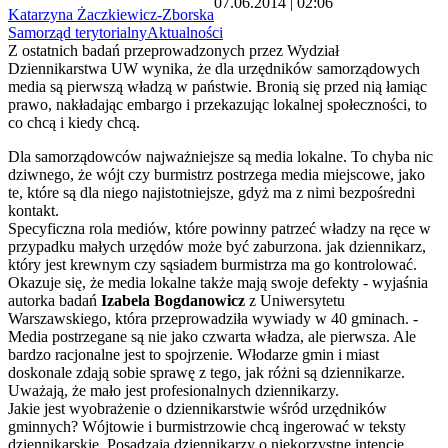
07.06.2014 | 02:06
Katarzyna Żaczkiewicz-Zborska
Samorząd terytorialny
Aktualności
Z ostatnich badań przeprowadzonych przez Wydział
Dziennikarstwa UW wynika, że dla urzędników samorządowych
media są pierwszą władzą w państwie. Bronią się przed nią łamiąc
prawo, nakładając embargo i przekazując lokalnej społeczności, to
co chcą i kiedy chcą.
Dla samorządowców najważniejsze są media lokalne. To chyba nic
dziwnego, że wójt czy burmistrz postrzega media miejscowe, jako
te, które są dla niego najistotniejsze, gdyż ma z nimi bezpośredni
kontakt.
Specyficzna rola mediów, które powinny patrzeć władzy na ręce w
przypadku małych urzędów może być zaburzona. jak dziennikarz,
który jest krewnym czy sąsiadem burmistrza ma go kontrolować.
Okazuje się, że media lokalne także mają swoje defekty - wyjaśnia
autorka badań
Izabela Bogdanowicz
z Uniwersytetu
Warszawskiego, która przeprowadziła wywiady w 40 gminach. -
Media postrzegane są nie jako czwarta władza, ale pierwsza. Ale
bardzo racjonalne jest to spojrzenie. Włodarze gmin i miast
doskonale zdają sobie sprawę z tego, jak różni są dziennikarze.
Uważają, że mało jest profesionalnych dziennikarzy.
Jakie jest wyobrażenie o dziennikarstwie wśród urzędników
gminnych? Wójtowie i burmistrzowie chcą ingerować w teksty
dziennikarskie. Posądzają dziennikarzy o niekorzystne intencje.