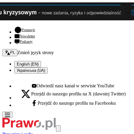
- otwiera się w nowej karcie
Promocje
Newsletter
Podcasty
Zmień język - bieżący:
Zmień język strony
PL
English (EN)
Українська (UA)
Odwiedź nasz kanał w serwisie YouTube
Youtube - otwiera się w nowej karcie
Przejdź do naszego profilu na X (dawniej Twitter)
X - otwiera się w nowej karcie
Przejdź do naszego profilu na Facebooku
Facebook - otwiera się w nowej karcie